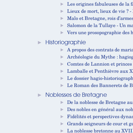
►
Les origines fabuleuses de la 
►
Lieux de mort, lieux de vie ? -
►
Malo et Bretagne, rois d’arme
►
Salomon de la Tullaye - Un m
►
Vers une prosopographie des 
►
Historiographie
►
A propos des contrats de mari
►
Archéologie du Mythe : hagiog
►
Comtes de Lannion et prince
►
Lamballe et Penthièvre aux XIe
►
Le dossier hagio-historiograp
►
Le Roman des Bannerets de B
►
Noblesses de Bretagne
►
De la noblesse de Bretagne au 
►
Des nobles en général aux nob
►
Fidélités et perspectives dyna
►
Grands seigneurs de cour et 
►
La noblesse bretonne au XVIIIe