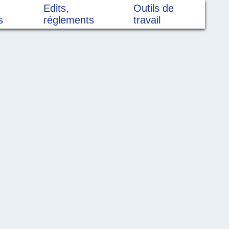
Edits,
Outils de
s
réglements
travail