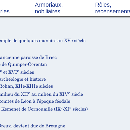
Armoriaux,
Rôles,
ries
nobiliaires
recensement
xemple de quelques manoirs au XVe siècle
’ancienne paroisse de Briec
ie de Quimper-Corentin
e
e
et XVI
siècles
rchéologie et histoire
 Rohan, XIIe-XIIIe siècles
e
e
milieu du XII
au milieu du XIV
siècle
icomtes de Léon à l’époque féodale
e
e
u Kemenet de Cornouaille (IX
-XI
siècles)
 Dreux, devient duc de Bretagne