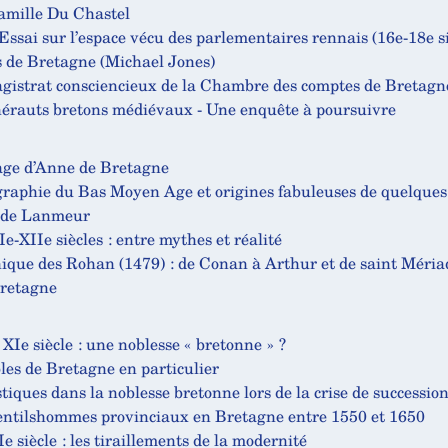
famille Du Chastel
 Essai sur l’espace vécu des parlementaires rennais (16e-18e si
s de Bretagne (Michael Jones)
agistrat consciencieux de la Chambre des comptes de Bretagn
hérauts bretons médiévaux - Une enquête à poursuivre
age d’Anne de Bretagne
raphie du Bas Moyen Age et origines fabuleuses de quelques 
s de Lanmeur
-XIIe siècles : entre mythes et réalité
hique des Rohan (1479) : de Conan à Arthur et de saint Mériad
retagne
XIe siècle : une noblesse « bretonne » ?
les de Bretagne en particulier
stiques dans la noblesse bretonne lors de la crise de successio
gentilshommes provinciaux en Bretagne entre 1550 et 1650
 siècle : les tiraillements de la modernité