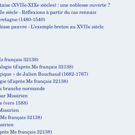
ise (XVIIe-XIXe siècles) : une noblesse ouverte ?
Ie siècle - Réflexions à partir du cas rennais
Bretagne (1480-1540)
lesse pauvre - L’exemple breton au XVIIe siècle
Ms français 32138)
alogie (d’après Ms français 32138)
gique » de Julien Bouchaud (1682-1767)
gie (d’après Ms français 32138)
 la branche normande
par Missirien
e (vers 1588)
Missirien
 Ms français 32138)
ssirien
après Ms français 32138)