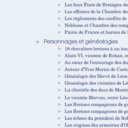
►
Les faux États de Bretagne de
►
Les officiers de la Chambre de
►
Les règlements des conflits de
►
Noblesse et Chambre des comp
►
Pairie de France et barons de B
►
Personnages et généalogies
►
18 chevaliers bretons à un to
►
Alain VI, vicomte de Rohan, ou
►
Au cœur de l’entourage des du
►
Autour d’Yves Morice de Coet
►
Généalogie des Hervé de Léon 
►
Généalogie des vicomtes de L
►
La clientèle des ducs de Mont
►
Le vicomte Morvan, entre Léon
►
Les Bretons compagnons de gu
►
Les Bretons compagnons de gu
►
Les échecs du président de Robi
►
Les origines des armoiries d’O