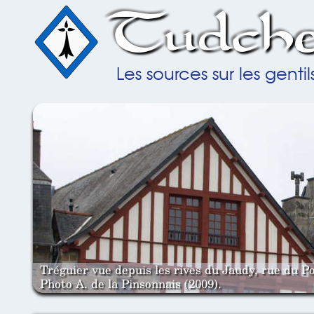
Tudche
Les sources sur les gent
Tréguier vue depuis les rives du Jaudy, rue du Po
Photo A. de la Pinsonnais (2009).