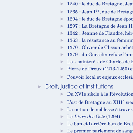
►
1240 : le duc de Bretagne, Jea
er
►
1265 : Jean I
, duc de Bretag
►
1294 : le duc de Bretagne épou
►
1297 : La Bretagne de Jean II
►
1342 : Jeanne de Flandre, hé
►
1363 : la résistance au fémini
►
1370 : Olivier de Clisson achè
►
1379 : du Guesclin refuse l’an
►
La « sainteté » de Charles de B
►
Pierre de Dreux (1213-1250) 
►
Pouvoir local et enjeux ecclés
►
Droit, justice et institutions
►
Du XVIe siècle à la Révolutio
e
►
L’ost de Bretagne au XIII
siè
►
La notion de noblesse à travers
►
Le
Livre des Ostz
(1294)
►
Le ban et l’arrière-ban de Bret
►
Le premier parlement de sang b