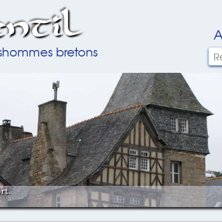
ntil
A
ilshommes bretons
rt.