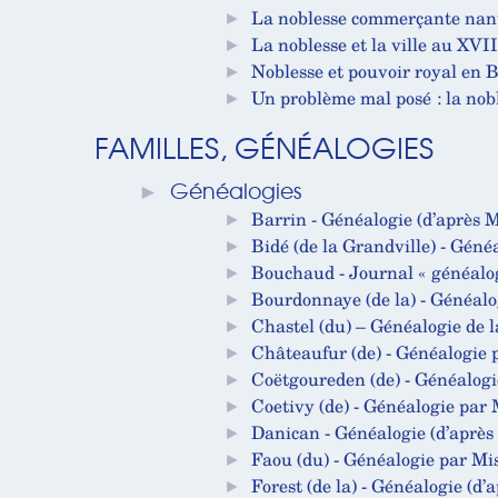
►
La noblesse commerçante nanta
►
La noblesse et la ville au XVII
►
Noblesse et pouvoir royal en 
►
Un problème mal posé : la nob
FAMILLES, GÉNÉALOGIES
►
Généalogies
►
Barrin - Généalogie (d’après 
►
Bidé (de la Grandville) - Géné
►
Bouchaud - Journal « généalo
►
Bourdonnaye (de la) - Généalo
►
Chastel (du) – Généalogie de
►
Châteaufur (de) - Généalogie 
►
Coëtgoureden (de) - Généalogi
►
Coetivy (de) - Généalogie par 
►
Danican - Généalogie (d’après
►
Faou (du) - Généalogie par Mi
►
Forest (de la) - Généalogie (d’