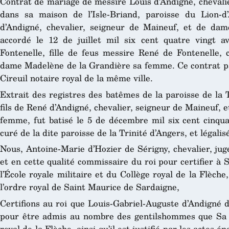
Contrat de mariage de messire Louis d’Andigné, chevali
dans sa maison de l’Isle-Briand, paroisse du Lion-d
d’Andigné, chevalier, seigneur de Maineuf, et de da
accordé le 12 de juillet mil six cent quatre vingt a
Fontenelle, fille de feus messire René de Fontenelle, 
dame Madelène de la Grandière sa femme. Ce contrat pas
Cireuil notaire royal de la même ville.
Extrait des registres des batêmes de la paroisse de la 
fils de René d’Andigné, chevalier, seigneur de Maineuf,
femme, fut batisé le 5 de décembre mil six cent cinqu
curé de la dite paroisse de la Trinité d’Angers, et légalis
Nous, Antoine-Marie d’Hozier de Sérigny, chevalier, jug
et en cette qualité commissaire du roi pour certifier à 
l’École royale militaire et du Collège royal de la Flèche
l’ordre royal de Saint Maurice de Sardaigne,
Certifions au roi que Louis-Gabriel-Auguste d’Andigné 
pour être admis au nombre des gentilshommes que Sa M
royal de la Flèche, ainsi qu’il est justifié par les actes 