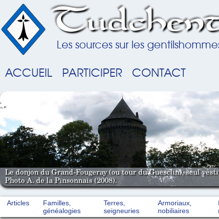
Tudchent
Les sources sur les gentilshomme
ACCUEIL
PARTICIPER
CONTACT
Le donjon du Grand-Fougeray (ou tour du Guesclin), seul vestig
Photo A. de la Pinsonnais (2008).
Articles
Familles,
Terres,
Armoriaux,
généalogies
seigneuries
nobiliaires