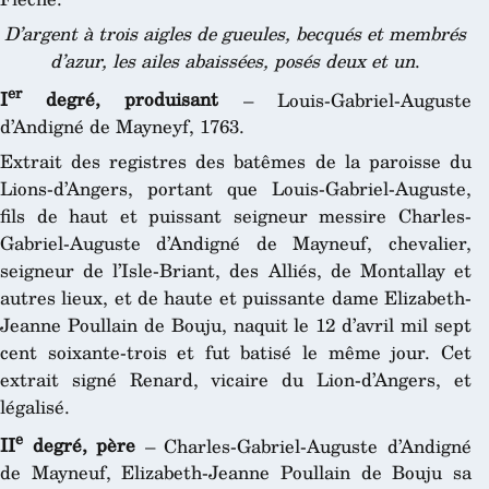
D’argent à trois aigles de gueules, becqués et membrés
d’azur,
les ailes abaissées, posés deux et un
.
er
I
degré, produisant
– Louis-Gabriel-Auguste
d’Andigné de Mayneyf, 1763.
Extrait des registres des batêmes de la paroisse du
Lions-d’Angers, portant que Louis-Gabriel-Auguste,
fils de haut et puissant seigneur messire Charles-
Gabriel-Auguste d’Andigné de Mayneuf, chevalier,
seigneur de l’Isle-Briant, des Alliés, de Montallay et
autres lieux, et de haute et puissante dame Elizabeth-
Jeanne Poullain de Bouju, naquit le 12 d’avril mil sept
cent soixante-trois et fut batisé le même jour. Cet
extrait signé Renard, vicaire du Lion-d’Angers, et
légalisé.
e
II
degré, père
– Charles-Gabriel-Auguste d’Andigné
de Mayneuf, Elizabeth-Jeanne Poullain de Bouju sa