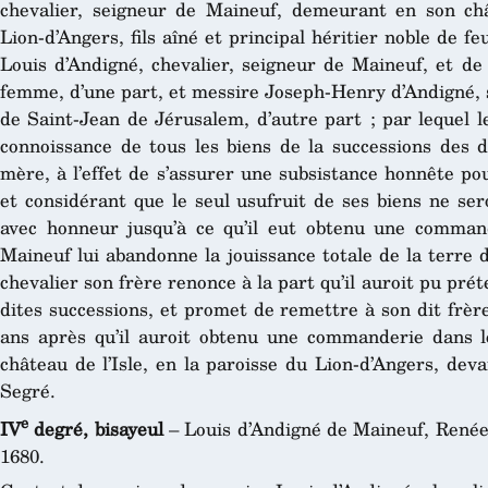
chevalier, seigneur de Maineuf, demeurant en son châ
Lion-d’Angers, fils aîné et principal héritier noble de f
Louis d’Andigné, chevalier, seigneur de Maineuf, et d
femme, d’une part, et messire Joseph-Henry d’Andigné, s
de Saint-Jean de Jérusalem, d’autre part ; par lequel l
connoissance de tous les biens de la successions des d
mère, à l’effet de s’assurer une subsistance honnête po
et considérant que le seul usufruit de ses biens ne sero
avec honneur jusqu’à ce qu’il eut obtenu une command
Maineuf lui abandonne la jouissance totale de la terre 
chevalier son frère renonce à la part qu’il auroit pu pré
dites successions, et promet de remettre à son dit frère
ans après qu’il auroit obtenu une commanderie dans l
château de l’Isle, en la paroisse du Lion-d’Angers, dev
Segré.
e
IV
degré, bisayeul
– Louis d’Andigné de Maineuf, Renée
1680.