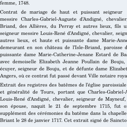
femme, 1748.
Contrat de mariage de haut et puissant seigneur
messire Charles-Gabriel-Auguste d’Andigné, chevalier
Briand, des Allières, du Perray et autres lieux, fils 
seigneur messire Louis-René d’Andigné, chevalier, seign
autres lieux, et haute et puissante dame Marie-Ann
demeurant en son château de l’Isle-Briand, paroisse 
puissante dame Marie-Catherine-Jenane Estard de Basc
avec demoiselle Elizabeth Jeanne Poullain de Bouju, 
écuyer, seigneur de Bouju, et de défunte dame Elizab
Angers, où ce contrat fut passé devant Ville notaire roya
Extrait des registres des batêmes de l’église paroissial
et généralité de Tours, portant que Charles-Gabriel-
Louis-René d’Andigné, chevalier, seigneur de Mayneuf
son épouse, naquit le 21 de septembre 1715, fut o
supplément des cérémonies du batême dans la chapelle d
Briant le 28 de janvier 1717. Cet extrait signé de Saincto