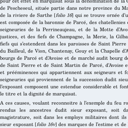
pour cet effet en marquisat sous la denomination de la G
de Pescheseul, située partie dans notre province du Ma
de la riviere de Sarthe [
folio 16
] qui se trouve ornée d’
est composée de la baronnie de Parcé, des chatellenies du
seigneuries de la Perrineaujeau, et de la Motte d’Av
justices, et des fiefs de Champagne, la Merie, la Gilba
fiefs qui s’estendent dans les paroisses de Saint Pierre
du Bailleul, de Vion, Chantenay, Gouy et la Chapelle d’A
bourgs de Parcé et d’Avoise et de marché audit bourg de
de Saint Pierre et de Saint Martin de Parcé, d’Avoise e
et prééminences qui appartiennent aux seigneurs et fon
seigneuries qui proviennent de la succession dudit sie
l’exposant composent une estendue considerable et font
le titre et la dignité de marquisat.
A ces causes, voulant reconnoitre à l’exemple du feu ro
rendus les ancestres dudit sieur exposant, soit d
magistrature, soit dans les employs militaires dont il
sieur exposant [
folio 16v
] des marques de l’estime et de 