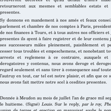
retourneront aux mesmes et semblables estats et t
presentes.
Sy donnons en mandement à nos amés et feaux conseill
parlement et chambre de nos comptes à Paris, president
de nos finances à Tours, et à tous autres nos officiers et
presentes ils ayent à faire registrer et de leur contenu 
ses successeurs mâles pleinement, paisiblement et pe
cesser tous troubles et empeschemens, et nonobstant tou
arrests et reglemens à ce contraire, auxquels et 
derogatoires y contenus, nous avons deroge et deroge
regard seulement et sans tirer à consequence sauf toute
l’autruy en tout, car tel est notre plaisir, et afin que ce
nous avons fait mettre notre scel à cesdites presentes.
Donnée à Meudon au mois de juillet l’an de grace mil sep
le huitieme. (Signé)
Louis
. Sur le reply,
par le roy, Ph
union de terres et erection en marquisat soubs le nom