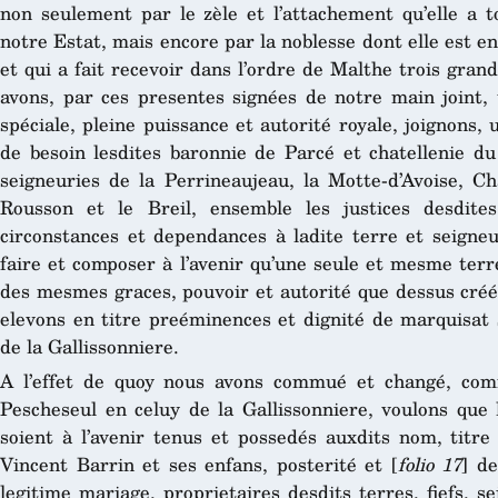
non seulement par le zèle et l’attachement qu’elle a t
notre Estat, mais encore par la noblesse dont elle est en
et qui a fait recevoir dans l’ordre de Malthe trois gran
avons, par ces presentes signées de notre main joint, 
spéciale, pleine puissance et autorité royale, joignons,
de besoin lesdites baronnie de Parcé et chatellenie du B
seigneuries de la Perrineaujeau, la Motte-d’Avoise, Ch
Rousson et le Breil, ensemble les justices desdite
circonstances et dependances à ladite terre et seigneu
faire et composer à l’avenir qu’une seule et mesme terr
des mesmes graces, pouvoir et autorité que dessus créé,
elevons en titre preéminences et dignité de marquisat
de la Gallissonniere.
A l’effet de quoy nous avons commué et changé, co
Pescheseul en celuy de la Gallissonniere, voulons que l
soient à l’avenir tenus et possedés auxdits nom, titre 
Vincent Barrin et ses enfans, posterité et [
folio 17
] d
legitime mariage, proprietaires desdits terres, fiefs, s