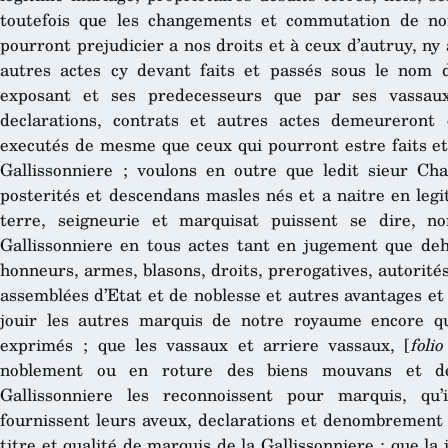
toutefois que les changements et commutation de n
pourront prejudicier a nos droits et à ceux d’autruy, ny 
autres actes cy devant faits et passés sous le nom d
exposant et ses predecesseurs que par ses vassaux
declarations, contrats et autres actes demeureront
executés de mesme que ceux qui pourront estre faits et 
Gallissonniere ; voulons en outre que ledit sieur Cha
posterités et descendans masles nés et a naitre en legi
terre, seigneurie et marquisat puissent se dire, n
Gallissonniere en tous actes tant en jugement que deh
honneurs, armes, blasons, droits, prerogatives, autorité
assemblées d’Etat et de noblesse et autres avantages et 
jouir les autres marquis de notre royaume encore qu’
exprimés ; que les vassaux et arriere vassaux, [
foli
noblement ou en roture des biens mouvans et de
Gallissonniere les reconnoissent pour marquis, qu
fournissent leurs aveux, declarations et denombrement 
titre et qualité de marquis de la Gallissonniere ; que la