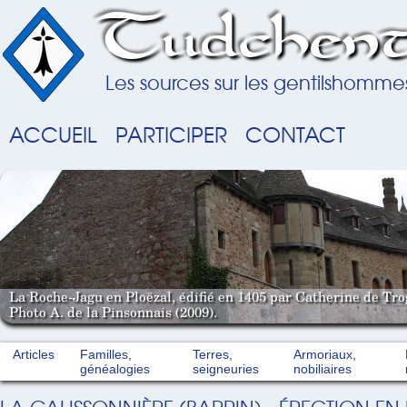
Tudchent
Les sources sur les gentilshomme
ACCUEIL
PARTICIPER
CONTACT
La Roche-Jagu en Ploëzal, édifié en 1405 par Catherine de Tro
Photo A. de la Pinsonnais (2009).
Articles
Familles,
Terres,
Armoriaux,
généalogies
seigneuries
nobiliaires