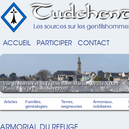
Tudchent
Les sources sur les gentilshomme
ACCUEIL
PARTICIPER
CONTACT
Vue de Morlaix et de l'église Saint-Martin (XVIIIe-XIXe.)
Photo A. de la Pinsonnais (2009).
Articles
Familles,
Terres,
Armoriaux,
généalogies
seigneuries
nobiliaires
ARMORIAL DU REFUGE