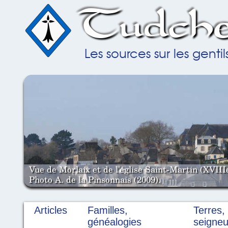
Tudche
Les sources sur les gent
Vue de Morlaix et de l'église Saint-Martin (XVIII
Photo A. de la Pinsonnais (2009).
Articles
Familles,
Terres,
généalogies
seigneu