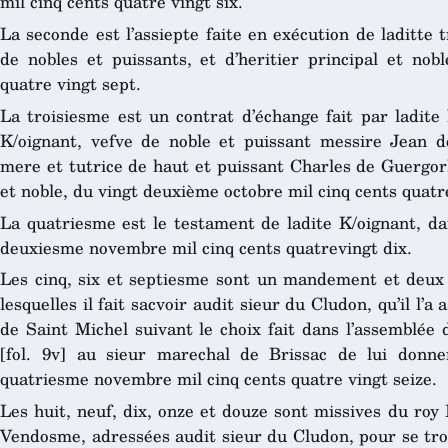
mil cinq cents quatre vingt six.
La seconde est l’assiepte faite en exécution de laditte
de nobles et puissants, et d’heritier principal et nob
quatre vingt sept.
La troisiesme est un contrat d’échange fait par ladit
K/oignant, vefve de noble et puissant messire Jean d
mere et tutrice de haut et puissant Charles de Guergorlay
et noble, du vingt deuxième octobre mil cinq cents quatr
La quatriesme est le testament de ladite K/oignant, d
deuxiesme novembre mil cinq cents quatrevingt dix.
Les cinq, six et septiesme sont un mandement et deux
lesquelles il fait sacvoir audit sieur du Cludon, qu’il l’
de Saint Michel suivant le choix fait dans l’assemblée 
[fol. 9v] au sieur marechal de Brissac de lui donner
quatriesme novembre mil cinq cents quatre vingt seize.
Les huit, neuf, dix, onze et douze sont missives du roy
Vendosme, adressées audit sieur du Cludon, pour se tro