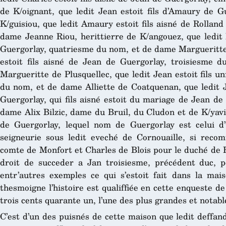
de K/oignant, que ledit Jean estoit fils d’Amaury de 
K/guisiou, que ledit Amaury estoit fils aisné de Rollan
dame Jeanne Riou, herittierre de K/angouez, que ledit R
Guergorlay, quatriesme du nom, et de dame Margueritte d
estoit fils aisné de Jean de Guergorlay, troisiesme
Margueritte de Plusquellec, que ledit Jean estoit fils 
du nom, et de dame Alliette de Coatquenan, que ledit Je
Guergorlay, qui fils aisné estoit du mariage de Jean d
dame Alix Bilzic, dame du Bruil, du Cludon et de K/yavil
de Guergorlay, lequel nom de Guergorlay est celui d’
seigneurie sous ledit eveché de Cornouaille, si reco
comte de Monfort et Charles de Blois pour le duché de 
droit de succeder a Jan troisiesme, précédent duc, p
entr’autres exemples ce qui s’estoit fait dans la ma
thesmoigne l’histoire est qualiffiée en cette enqueste de 
trois cents quarante un, l’une des plus grandes et notabl
C’est d’un des puisnés de cette maison que ledit deffan