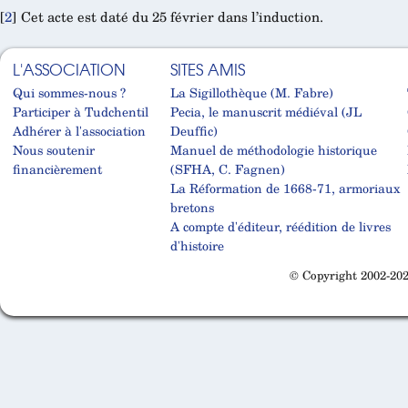
[
2
]
Cet acte est daté du 25 février dans l’induction.
L'ASSOCIATION
SITES AMIS
Qui sommes-nous ?
La Sigillothèque (M. Fabre)
Participer à Tudchentil
Pecia, le manuscrit médiéval (JL
Adhérer à l'association
Deuffic)
Nous soutenir
Manuel de méthodologie historique
financièrement
(SFHA, C. Fagnen)
La Réformation de 1668-71, armoriaux
bretons
A compte d'éditeur, réédition de livres
d'histoire
© Copyright 2002-202
Cabinet d'orthodonthie à Nantes
Cabinet d'orthodonthie à Nantes