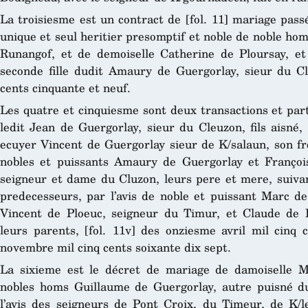
La troisiesme est un contract de [fol. 11] mariage pass
unique et seul heritier presomptif et noble de noble ho
Runangof, et de demoiselle Catherine de Ploursay, et
seconde fille dudit Amaury de Guergorlay, sieur du C
cents cinquante et neuf.
Les quatre et cinquiesme sont deux transactions et par
ledit Jean de Guergorlay, sieur du Cleuzon, fils aisné, 
ecuyer Vincent de Guergorlay sieur de K/salaun, son fr
nobles et puissants Amaury de Guergorlay et Françoi
seigneur et dame du Cluzon, leurs pere et mere, suiva
predecesseurs, par l’avis de noble et puissant Marc d
Vincent de Ploeuc, seigneur du Timur, et Claude de
leurs parents, [fol. 11v] des onziesme avril mil cinq 
novembre mil cinq cents soixante dix sept.
La sixieme est le décret de mariage de damoiselle M
nobles homs Guillaume de Guergorlay, autre puisné du
l’avis des seigneurs de Pont Croix, du Timeur, de K/