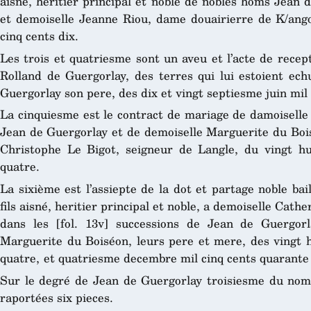
aisné, heritier principal et noble de nobles homs Jean 
et demoiselle Jeanne Riou, dame douairierre de K/ango
cinq cents dix.
Les trois et quatriesme sont un aveu et l’acte de recept
Rolland de Guergorlay, des terres qui lui estoient ech
Guergorlay son pere, des dix et vingt septiesme juin mil
La cinquiesme est le contract de mariage de damoiselle 
Jean de Guergorlay et de demoiselle Marguerite du Bois
Christophe Le Bigot, seigneur de Langle, du vingt hu
quatre.
La sixième est l’assiepte de la dot et partage noble bai
fils aisné, heritier principal et noble, a demoiselle Cat
dans les [fol. 13v] successions de Jean de Guergor
Marguerite du Boiséon, leurs pere et mere, des vingt h
quatre, et quatriesme decembre mil cinq cents quarante
Sur le degré de Jean de Guergorlay troisiesme du nom
raportées six pieces.