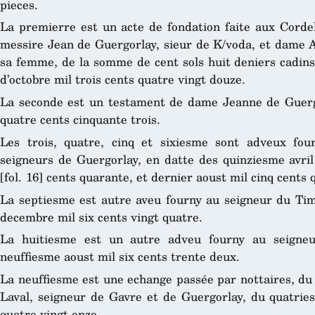
pieces.
La premierre est un acte de fondation faite aux Cord
messire Jean de Guergorlay, sieur de K/voda, et dame Aly
sa femme, de la somme de cent sols huit deniers cadins
d’octobre mil trois cents quatre vingt douze.
La seconde est un testament de dame Jeanne de Guergo
quatre cents cinquante trois.
Les trois, quatre, cinq et sixiesme sont adveux fo
seigneurs de Guergorlay, en datte des quinziesme avril 
[fol. 16] cents quarante, et dernier aoust mil cinq cents 
La septiesme est autre aveu fourny au seigneur du Tim
decembre mil six cents vingt quatre.
La huitiesme est un autre adveu fourny au seigneu
neuffiesme aoust mil six cents trente deux.
La neuffiesme est une echange passée par nottaires, d
Laval, seigneur de Gavre et de Guergorlay, du quatries
quatre vingt onze.