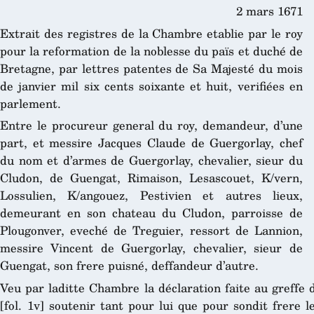
2 mars 1671
Extrait des registres de la Chambre etablie par le roy
pour la reformation de la noblesse du païs et duché de
Bretagne, par lettres patentes de Sa Majesté du mois
de janvier mil six cents soixante et huit, verifiées en
parlement.
Entre le procureur general du roy, demandeur, d’une
part, et messire Jacques Claude de Guergorlay, chef
du nom et d’armes de Guergorlay, chevalier, sieur du
Cludon, de Guengat, Rimaison, Lesascouet, K/vern,
Lossulien, K/angouez, Pestivien et autres lieux,
demeurant en son chateau du Cludon, parroisse de
Plougonver, eveché de Treguier, ressort de Lannion,
messire Vincent de Guergorlay, chevalier, sieur de
Guengat, son frere puisné, deffandeur d’autre.
Veu par laditte Chambre la déclaration faite au greffe d
[fol. 1v] soutenir tant pour lui que pour sondit frere l