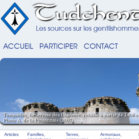
Tudchent
Les sources sur les gentilshomme
ACCUEIL
PARTICIPER
CONTACT
Tonquédec, forteresse des Coëtmen, rebâtie à partir de 1406 e
Photo A. de la Pinsonnais (2007).
Articles
Familles,
Terres,
Armoriaux,