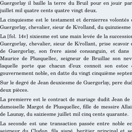
Guergorlay il baille la terre du Bruil pour en jouir p
juillet mil quatre cents quatre vingt deux.
La cinquiesme est le testament et dernierres volontés
Guergorlay, chevalier, sieur de K/rolland, du quinziesme 
La [fol. 14v] sixiesme est une main levée de la successi
Guergorlay, chevalier, sieur de K/rollant, prise scavoir 
de Guergorlay, son frere aisné consanguin, et dans
Maurice de Plusquellec, seigneur de Bruillac son neve
laquelle porte que chacun d’eux connoit son estoc 
gouvernement noble, en datte du vingt cinquième septem
Sur le degré de Jean deuxiesme de Guergorlay, pere dud
deux pièces.
La premierre est le contract de mariage dudit Jean de
damoiselle Margot de Plusquellec, fille de messire All
de Launay, du saiziesme juillet mil cinq cents quarante.
La seconde est une transaction passée entre noble ec
seigneur du Cludon, fils aisné, heritier principal et s