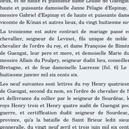
lieux, et de haute et puissante dame Louise de Guengat
haute et puissante damoiselle Janne Pélagie d’Espinay, 
messire Gabriel d’Espinay et de haute et puissante dam
vicomte de K/inan et autres lieux, du vingt huitiesme no
La troisiesme est autre contract de mariage passé 
chevallier, seigneur de Levinot, fils unique de nobl
chevalier de l’ordre du roy, et dame Françoise de Rimé
de Guengat, leur pere et mere, et demoiselle Marie du 
messire Allain du Poulpry, seigneur dudit lieu, conseill
Bretagne, et de feue damoiselle Lucresse [fol. 6] Le
huitiesme janvier mil six cents six.
Les neuf suivantes sont lettres du roy Henry quatriesm
de Guengat, second du nom, en l’ordre de chevalier de 
et dellivrance du collier par le seigneur de Sourdéac, 
roys Henry trois et Henry quatre audit de Guengat pour
guerre, et certiffication dudit seigneur de Sourdeac
province, qu’a la bataille de Saint Brieuc ledit sie
genneralle, du vingt neuf avril et trois juin mil six cen