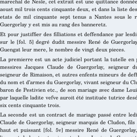
marechal de Nesle, cet extrait est une quittance donné
aoust mil trois cents cinquante deux, et dans la liste d
etats de mil cinquante sept tenus a Nantes sous le 
Guergorlay y est mis au rang des banneretz.
Et pour justiffier des filliations et deffendance par les
sur le [fol. 5] degré dudit messire René de Guergorla
Guengat leur mere, le nombre de vingt deux pieces.
La premierre est un acte judiciel portant la tutelle en
messires Jacques Claude de Guergorlay, seigneur d
seigneur de Rimaison, et autres enfents mineurs de deff
du nom et d’armes du Guergorlay, vivant seigneur du Cl
baron de Pestivien etc., de son mariage avec dame Lou
par laquelle ladite vefve auroit été instituée tutrice de
six cents cinquante trois.
La seconde est un contract de mariage passé entre ledi
Claude de Guergorlay, seigneur marquis de Cludon, fils a
haut et puissant [fol. 5v] messire René de Guergorlay,