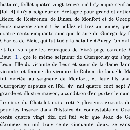
histoire, feillet quatre vingt treize, qu’il n’y a que neuf
[fol. 4] il n’y a seigneur en Bretagne pour grand et antie
Rieux, de Rostrenen, de Dinan, de Monfort et de Guergo
leurs maisons soient très nobles et tres antiennes, que
quatre cents cinquante cinq que le sire de Guergorlay 
Charles de Blois, qui fut tué a la bataille d’Auray l’an mi
Et l’on vois par les croniques de Vitré page soixante h
Baut
[
1
]
, que le même seigneur de Guergorlay qui s’ap
Léon, fille du vicomte de Leon et sœur de la dame Janne
vicomte, et femme du vicomte de Rohan, de laquelle Mari
fut mariée au seigneur de Monfort, et leur fils aisn
Guergorlay espouza en [fol. 4v] mil quatre cent sept A
grande et illustre maison, a condition d’en porter le nom
Le sieur du Chatelet qui a retiré plusieurs extraits 
pour les inserer dans l’histoire du connestable de Gue
cents quatre vingt dix, qui fait voir que Jean de Gu
d’armées en mil trois cents cinquante deux, serva