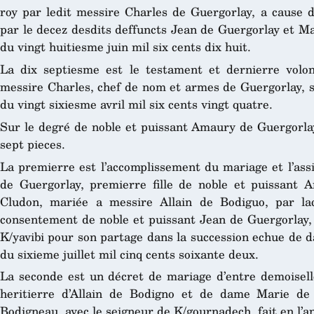
roy par ledit messire Charles de Guergorlay, a cause d
par le decez desdits deffuncts Jean de Guergorlay et Ma
du vingt huitiesme juin mil six cents dix huit.
La dix septiesme est le testament et dernierre volon
messire Charles, chef de nom et armes de Guergorlay, s
du vingt sixiesme avril mil six cents vingt quatre.
Sur le degré de noble et puissant Amaury de Guergorlay
sept pieces.
La premierre est l’accomplissement du mariage et l’ass
de Guergorlay, premierre fille de noble et puissant 
Cludon, mariée a messire Allain de Bodiguo, par la
consentement de noble et puissant Jean de Guergorlay, s
K/yavibi pour son partage dans la succession echue de 
du sixieme juillet mil cinq cents soixante deux.
La seconde est un décret de mariage d’entre demoiselle
heritierre d’Allain de Bodigno et de dame Marie de
Bodigneau, avec le seigneur de K/gournadech, fait en l’an