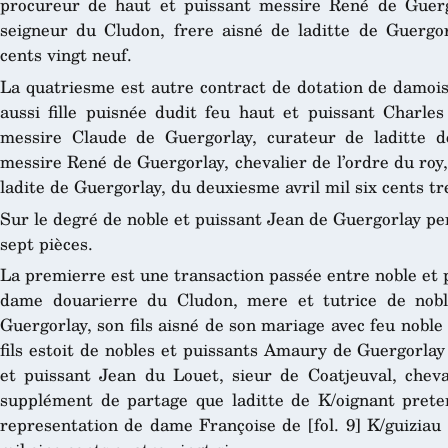
procureur de haut et puissant messire René de Guergo
seigneur du Cludon, frere aisné de laditte de Guergor
cents vingt neuf.
La quatriesme est autre contract de dotation de damoise
aussi fille puisnée dudit feu haut et puissant Charle
messire Claude de Guergorlay, curateur de laditte d
messire René de Guergorlay, chevalier de l’ordre du roy
ladite de Guergorlay, du deuxiesme avril mil six cents tr
Sur le degré de noble et puissant Jean de Guergorlay pe
sept pièces.
La premierre est une transaction passée entre noble et
dame douarierre du Cludon, mere et tutrice de nobl
Guergorlay, son fils aisné de son mariage avec feu noble
fils estoit de nobles et puissants Amaury de Guergorlay
et puissant Jean du Louet, sieur de Coatjeuval, cheval
supplément de partage que laditte de K/oignant pretend
representation de dame Françoise de [fol. 9] K/guiziau 