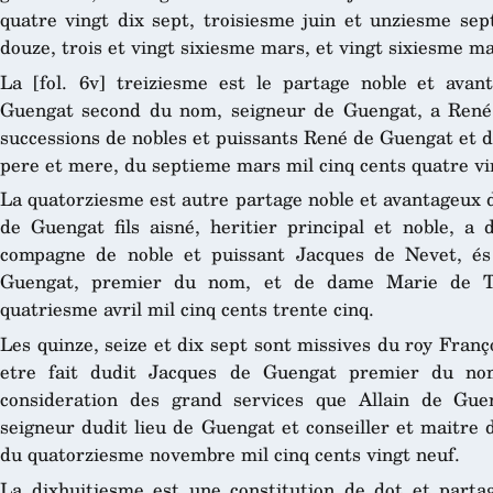
quatre vingt dix sept, troisiesme juin et unziesme sep
douze, trois et vingt sixiesme mars, et vingt sixiesme ma
La [fol. 6v] treiziesme est le partage noble et avan
Guengat second du nom, seigneur de Guengat, a René
successions de nobles et puissants René de Guengat et 
pere et mere, du septieme mars mil cinq cents quatre vin
La quatorziesme est autre partage noble et avantageux 
de Guengat fils aisné, heritier principal et noble, 
compagne de noble et puissant Jacques de Nevet, és
Guengat, premier du nom, et de dame Marie de Tr
quatriesme avril mil cinq cents trente cinq.
Les quinze, seize et dix sept sont missives du roy Franço
etre fait dudit Jacques de Guengat premier du nom
consideration des grand services que Allain de Guen
seigneur dudit lieu de Guengat et conseiller et maitre d’
du quatorziesme novembre mil cinq cents vingt neuf.
La dixhuitiesme est une constitution de dot et partag