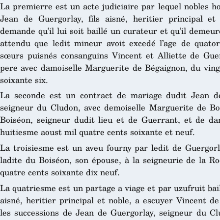
La premierre est un acte judiciaire par lequel nobles 
Jean de Guergorlay, fils aisné, heritier principal e
demande qu’il lui soit baillé un curateur et qu’il demeur
attendu que ledit mineur avoit excedé l’age de quatorz
sœurs puisnés consanguins Vincent et Alliette de Gue
pere avec damoiselle Marguerite de Bégaignon, du vingt
soixante six.
La seconde est un contract de mariage dudit Jean d
seigneur du Cludon, avec demoiselle Marguerite de Bois
Boiséon, seigneur dudit lieu et de Guerrant, et de d
huitiesme aoust mil quatre cents soixante et neuf.
La troisiesme est un aveu fourny par ledit de Guergor
ladite du Boiséon, son épouse, à la seigneurie de la R
quatre cents soixante dix neuf.
La quatriesme est un partage a viage et par uzufruit bail
aisné, heritier principal et noble, a escuyer Vincent d
les successions de Jean de Guergorlay, seigneur du Cl