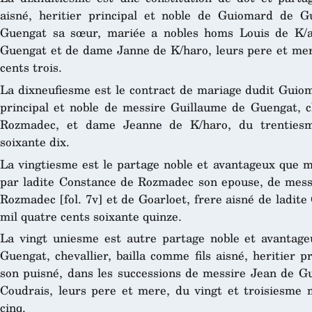
aisné, heritier principal et noble de Guiomard de 
Guengat sa sœur, mariée a nobles homs Louis de K/a
Guengat et de dame Janne de K/haro, leurs pere et me
cents trois.
La dixneufiesme est le contract de mariage dudit Guioma
principal et noble de messire Guillaume de Guengat, 
Rozmadec, et dame Jeanne de K/haro, du trenties
soixante dix.
La vingtiesme est le partage noble et avantageux que 
par ladite Constance de Rozmadec son epouse, de mess
Rozmadec [fol. 7v] et de Goarloet, frere aisné de ladit
mil quatre cents soixante quinze.
La vingt uniesme est autre partage noble et avantage
Guengat, chevallier, bailla comme fils aisné, heritier 
son puisné, dans les successions de messire Jean de G
Coudrais, leurs pere et mere, du vingt et troisiesme 
cinq.