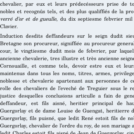
chevalier, par eux et leurs prédecésseurs prise de t
nobles et recognûs tels, et des plus qualiffiés de la pr
verré d’or et de gueulle
, du dix septiesme febvrier mil
Clavier.
Induction desdits deffandeurs sur le seign dudit s
Bretagne son procureur, signiffiée au procureur genera
cour, le vingtiesme dudit mois de febvrier, par laquel
ancienne chevalerie, tres illustre et très ancienne seign
Cornouaille, et comme tels, devoir estre eux et leu
maintenus dans tous les noms, titres, armes, privileg
noblesse et chevalerie apartenant aux personnes de cet
rolle des chevaliers de l’eveché de Treguier sous le r
justice desquelles conclusions articulle a fain de gen
deffandeur, est fils aisné, heritier principal de 
Guergorlay et de dame Louise de Guengat, heritierre de
Guergorlay, fils puisné, que ledit René estoit fils de 
Guergorlay, chevalier de l’ordre du roy, de son mariage
ledit Charles estoit fils aisné de Jean de Guergorlay, 