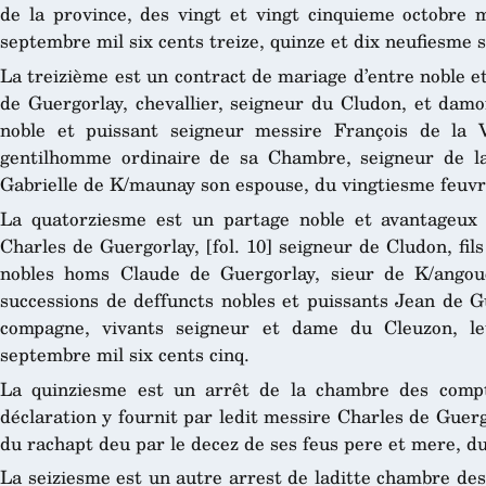
de la province, des vingt et vingt cinquieme octobre m
septembre mil six cents treize, quinze et dix neufiesme 
La treizième est un contract de mariage d’entre noble e
de Guergorlay, chevallier, seigneur du Cludon, et damoi
noble et puissant seigneur messire François de la V
gentilhomme ordinaire de sa Chambre, seigneur de l
Gabrielle de K/maunay son espouse, du vingtiesme feuvri
La quatorziesme est un partage noble et avantageux 
Charles de Guergorlay, [fol. 10] seigneur de Cludon, fils 
nobles homs Claude de Guergorlay, sieur de K/angoue
successions de deffuncts nobles et puissants Jean de G
compagne, vivants seigneur et dame du Cleuzon, le
septembre mil six cents cinq.
La quinziesme est un arrêt de la chambre des compt
déclaration y fournit par ledit messire Charles de Guer
du rachapt deu par le decez de ses feus pere et mere, du
La seiziesme est un autre arrest de laditte chambre de