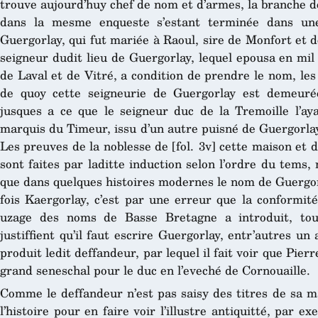
trouve aujourd’huy chef de nom et d’armes, la branche d
dans la mesme enqueste s’estant terminée dans une
Guergorlay, qui fut mariée à Raoul, sire de Monfort et 
seigneur dudit lieu de Guergorlay, lequel epousa en mil
de Laval et de Vitré, a condition de prendre le nom, le
de quoy cette seigneurie de Guergorlay est demeuré
jusques a ce que le seigneur duc de la Tremoille l’ay
marquis du Timeur, issu d’un autre puisné de Guergorlay, 
Les preuves de la noblesse de [fol. 3v] cette maison et d
sont faites par laditte induction selon l’ordre du tems,
que dans quelques histoires modernes le nom de Guergorl
fois Kaergorlay, c’est par une erreur que la conformit
uzage des noms de Basse Bretagne a introduit, tou
justiffient qu’il faut escrire Guergorlay, entr’autres un
produit ledit deffandeur, par lequel il fait voir que Pier
grand seneschal pour le duc en l’eveché de Cornouaille.
Comme le deffandeur n’est pas saisy des titres de sa mai
l’histoire pour en faire voir l’illustre antiquitté, par 