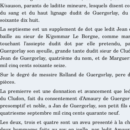
K/sauson, parants de laditte mineure, lesquels disent c
du sang et du haut lignage dudit de Guergorlay, du
soixante dix huit.
La septiesme est un supplement de dot que ledit Jean 
baille au sieur de K/gommar Le Borgne, comme mary
touchant l’assiepte dudit dot par elle pretendu, p
Guergorlay son ayeulle, grande tante dudit sieur de Cludo
Jean de Guergorlay, quatrième du nom, et de Margueri
mil cinq cents soixante seize.
Sur le degré de messire Rolland de Guergorlay, pere 
pièces.
La premierre est une donnation et avancement que led
du Cludon, fait du consentement d’Amaury de Guergorlay
presomptif et noble, a Jan de Guergorlay, son petit fils 
quatriesme septembre mil cinq cents quarante neuf.
Les deux, trois et quatre sont un aveu presenté à la 
deux hommages faits au roy en icelle, par ledit Amau