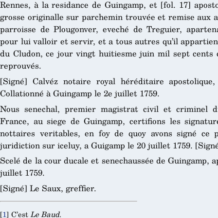
Rennes, à la residance de Guingamp, et [fol. 17] aposto
grosse originalle sur parchemin trouvée et remise aux 
parroisse de Plougonver, eveché de Treguier, aparte
pour lui valloir et servir, et a tous autres qu’il apparti
du Cludon, ce jour vingt huitiesme juin mil sept cents
reprouvés.
[Signé] Calvéz notaire royal héréditaire apostolique,
Collationné à Guingamp le 2e juillet 1759.
Nous senechal, premier magistrat civil et criminel 
France, au siege de Guingamp, certifions les signatu
nottaires veritables, en foy de quoy avons signé ce 
juridiction sur iceluy, a Guigamp le 20 juillet 1759. [Signé]
Scelé de la cour ducale et senechaussée de Guingamp, ap
juillet 1759.
[Signé] Le Saux, greffier.
[
1
]
C’est
Le Baud
.