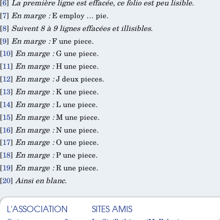
[
6
]
La première ligne est effacée, ce folio est peu lisible
.
[
7
]
En marge :
E employ … pie.
[
8
]
Suivent 8 à 9 lignes effacées et illisibles
.
[
9
]
En marge :
F une piece.
[
10
]
En marge :
G une piece.
[
11
]
En marge :
H une piece.
[
12
]
En marge :
J deux pieces.
[
13
]
En marge :
K une piece.
[
14
]
En marge :
L une piece.
[
15
]
En marge :
M une piece.
[
16
]
En marge :
N une piece.
[
17
]
En marge :
O une piece.
[
18
]
En marge :
P une piece.
[
19
]
En marge :
R une piece.
[
20
]
Ainsi en blanc
.
L'ASSOCIATION
SITES AMIS