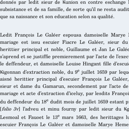
donnés par ledit sieur de Ꝃunion en contre eschange 
subsistance et de sa famille, de sorte qu’il ne resta audi
que sa naissance et son education selon sa qualité.
Ledit François Le Galéer espousa damoiselle Marye 
mariage est issu escuier Fiacre Le Galéer, sieur du 
herittier principal et noble, Guillaume et Jan Le Galé
s’aprend et se justiffie premierement par l’acte de l’exe
le deffendeur, et damoiselle Louise Hingant fille d’escu
e
Ꝃigonnan d’extraction noble, du 9
juillet 1659 par lequ
aisné herittier principal d’escuier François Le Galé
sieur et dame du Gamarun, secondement par l’acte de ra
mariage et acte d’extraction d’iceluy, par lesdits Fran
e
du deffendeur du 18
dudit mois de juillet 1659 estant p
[
folio 3v
] l’adveu et minu fourny par ledit sieur du Ꝃ
e
Lesmoal et Fauoet le 13
mars 1663, des herittages lu
escuier François Le Galéer et damoiselle Marye Hemer