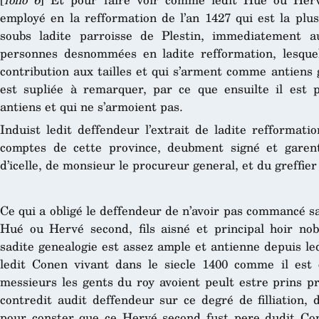
employé en la refformation de l’an 1427 qui est la plu
soubs ladite parroisse de Plestin, immediatement 
personnes desnommées en ladite refformation, lesquel
contribution aux tailles et qui s’arment comme antiens
est supliée à remarquer, par ce que ensuilte il est 
antiens et qui ne s’armoient pas.
Induist ledit deffendeur l’extrait de ladite refformat
comptes de cette province, deubment signé et garenty
d’icelle, de monsieur le procureur general, et du greffier
Ce qui a obligé le deffendeur de n’avoir pas commancé sa
Hué ou Hervé second, fils aisné et principal hoir no
sadite genealogie est assez ample et antienne depuis le
ledit Conen vivant dans le siecle 1400 comme il est 
messieurs les gents du roy avoient peult estre prins p
contredit audit deffendeur sur ce degré de filliation, d
pour conster que ce Hervé second fust pere dudit Con