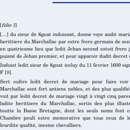
[
folio 1
]
[…] du sieur de Ꝃgoat induisant, donne voye audit mari
herittiere du Marchallac par estre frere germain de son 
en quatriesme lieu que ledit Jehan second estoit frere j
puisné de Jehan premier, et pour apparoir dudit decret 
Induist ledit sieur de Ꝃgoat iceluy du 11 fevrier 1609 sig
F
[
9
]
.
Sert oultre ledit decret de mariage pour faire voi
Marchallac sont fort antiens nobles, et des plus qualifié
voit par ledit decret de mariage vingt à vingt cinq par
ladite herittiere du Marchallac, sortis des plus illus
toutte la Basse Bretagne, dont les seuls noms font co
Chambre peult estre memorative que tous ceux de le
leurdite qualité, mesme chevalliers.