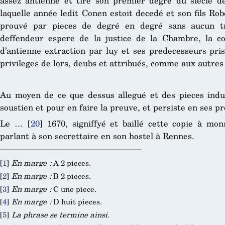
assez antienne et tire son premier degré du siecle d
laquelle année ledit Conen estoit decedé et son fils Ro
prouvé par pieces de degré en degré sans aucun tre
deffendeur espere de la justice de la Chambre, la co
d’antienne extraction par luy et ses predecesseurs pris
privileges de lors, deubs et attribués, comme aux autres
Au moyen de ce que dessus allegué et des pieces indui
soustien et pour en faire la preuve, et persiste en ses p
Le …
[
20
]
1670, signiffyé et baillé cette copie à mon
parlant à son secrettaire en son hostel à Rennes.
[
1
]
En marge :
A 2 pieces.
[
2
]
En marge :
B 2 pieces.
[
3
]
En marge :
C une piece.
[
4
]
En marge :
D huit pieces.
[
5
]
La phrase se termine ainsi
.