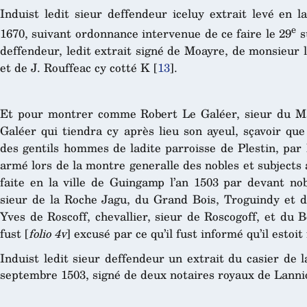
Induist ledit sieur deffendeur iceluy extrait levé en 
e
1670, suivant ordonnance intervenue de ce faire le 29
s
deffendeur, ledit extrait signé de Moayre, de monsieur 
et de J. Rouffeac cy cotté K
[
13
]
.
Et pour montrer comme Robert Le Galéer, sieur du Ma
Galéer qui tiendra cy après lieu son ayeul, sçavoir qu
des gentils hommes de ladite parroisse de Plestin, pa
armé lors de la montre generalle des nobles et subjects
faite en la ville de Guingamp l’an 1503 par devant nob
sieur de la Roche Jagu, du Grand Bois, Troguindy et 
Yves de Roscoff, chevallier, sieur de Roscogoff, et du 
fust [
folio 4v
] excusé par ce qu’il fust informé qu’il estoi
Induist ledit sieur deffendeur un extrait du casier de 
septembre 1503, signé de deux notaires royaux de Lanni