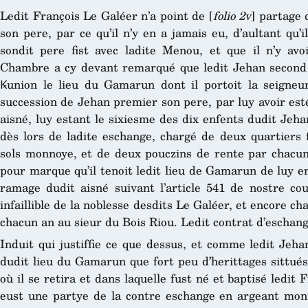
Ledit François Le Galéer n’a point de [
folio 2v
] partage 
son pere, par ce qu’il n’y en a jamais eu, d’aultant qu’
sondit pere fist avec ladite Menou, et que il n’y avo
Chambre a cy devant remarqué que ledit Jehan second 
Ꝃunion le lieu du Gamarun dont il portoit la seigneur
succession de Jehan premier son pere, par luy avoir es
aisné, luy estant le sixiesme des dix enfents dudit Jeh
dès lors de ladite eschange, chargé de deux quartiers 
sols monnoye, et de deux pouczins de rente par chacun 
pour marque qu’il tenoit ledit lieu de Gamarun de luy e
ramage dudit aisné suivant l’article 541 de nostre co
infaillible de la noblesse desdits Le Galéer, et encore c
chacun an au sieur du Bois Riou. Ledit contrat d’eschange
Induit qui justiffie ce que dessus, et comme ledit Jeh
dudit lieu du Gamarun que fort peu d’herittages sittués
où il se retira et dans laquelle fust né et baptisé ledit F
eust une partye de la contre eschange en argeant monn