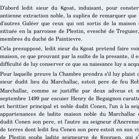
D’abord ledit sieur du Ꝃgoat, induisant, pour conste
antienne extraction noble, la suplira de remarquer que d
d’autres Galéer que ceux qui ont sortis de la maison
sittuée en la parroisse de Plestin, evesché de Treguier
membres du duché de Paintievre.
Cela presupposé, ledit sieur du Ꝃgoat pretend faire voi
maison, ce que prouvant par la suilte de la presante, il e
difficulté de luy conserver ce que sa naissance luy a acqu
Pour laquelle preuve la Chambre prendra s’il luy plaist
sieur dudit lieu du Marchallac, estoit pere de feu Rob
Marchallac, comme se justiffie par deux adveus et m
septembre 1499 par escuier Henry de Begaignon curatteu
et herittier principal et noble dudit Conen, l’un à la 
appartenances de ladite maison noble du Marchallac 
dudit Conen son pere, et l’autre au seigneur d’Ancreme
de terres dont ledit feu Conen son pere estoit en son v
de Plestin soubs ladite seigneurye de Ꝃveguen, qui 