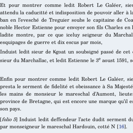
Et pour montrer comme ledit Robert Le Galéer, sie
attendu la caducitté et indisposition de pouvoir aller à 
ban en l’evesché de Treguier soubs le capitaine de Coa
noble Hector Estienne pour envoyer son fils Charles en 
ladite montre, par ce que iceluy seigneur du Marchall
esquipages de guerre et dix escus par mois,
Induist ledit sieur de Ꝃgoat un soubsigné passé de cet 
e
sieur du Marchallac, et ledit Estienne le 3
aoust 1591, s
Enfin pour montrer comme ledit Robert Le Galéer, si
presta le serment de fidelité et obeissance à Sa Majesté 
les mains de monsieur le mareschal d’Aumont, lieute
province de Bretagne, qui est encore une marque qu’il es
son pays.
[
folio 5
] Induist ledit deffendeur l’acte dudit serment d
par monseigneur le mareschal Hardouin, cotté N
[
16
]
.