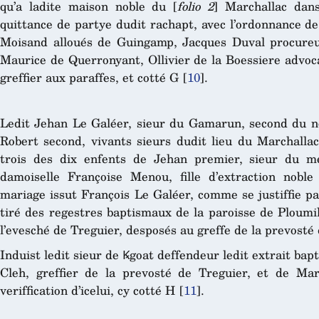
qu’a ladite maison noble du [
folio 2
] Marchallac dans
quittance de partye dudit rachapt, avec l’ordonnance de
Moisand alloués de Guingamp, Jacques Duval procureur
Maurice de Querronyant, Ollivier de la Boessiere advoc
greffier aux paraffes, et cotté G
[
10
]
.
Ledit Jehan Le Galéer, sieur du Gamarun, second du n
Robert second, vivants sieurs dudit lieu du Marchallac 
trois des dix enfents de Jehan premier, sieur du m
damoiselle Françoise Menou, fille d’extraction nob
mariage issut François Le Galéer, comme se justiffie pa
tiré des regestres baptismaux de la paroisse de Ploumil
l’evesché de Treguier, desposés au greffe de la prevosté 
Induist ledit sieur de Ꝃgoat deffendeur ledit extrait bap
Cleh, greffier de la prevosté de Treguier, et de Mar
veriffication d’icelui, cy cotté H
[
11
]
.