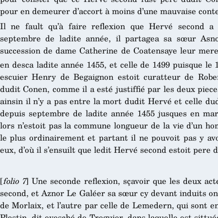
pour en demeurer d’accort à moins d’une mauvaise conte
Il ne fault qu’à faire reflexion que Hervé second 
septembre de ladite année, il partagea sa sœur Asn
succession de dame Catherine de Coatensaye leur mere, 
en desca ladite année 1455, et celle de 1499 puisque le 
escuier Henry de Begaignon estoit curatteur de Robe
dudit Conen, comme il a esté justiffié par les deux piece
ainsin il n’y a pas entre la mort dudit Hervé et celle du
depuis septembre de ladite année 1455 jusques en mars
lors n’estoit pas la commune longueur de la vie d’un ho
le plus ordinairement et partant il ne pouvoit pas y av
eux, d’où il s’ensuilt que ledit Hervé second estoit pere 
[
folio 7
] Une seconde reflexion, sçavoir que les deux ac
second, et Aznor Le Galéer sa sœur cy devant induits ont 
de Morlaix, et l’autre par celle de Lemedern, qui sont en
Plestin, dit evesché de Treguier, dans laquelle est sittu