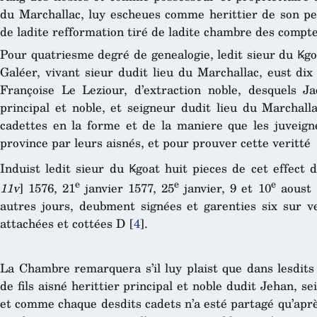
du Marchallac, luy escheues comme herittier de son per
de ladite refformation tiré de ladite chambre des compte
Pour quatriesme degré de genealogie, ledit sieur du Ꝃgo
Galéer, vivant sieur dudit lieu du Marchallac, eust di
Françoise Le Leziour, d’extraction noble, desquels Jac
principal et noble, et seigneur dudit lieu du Marchall
cadettes en la forme et de la maniere que les juveign
province par leurs aisnés, et pour prouver cette veritté
Induist ledit sieur du Ꝃgoat huit pieces de cet effect 
e
e
e
11v
] 1576, 21
janvier 1577, 25
janvier, 9 et 10
aoust 
autres jours, deubment signées et garenties six sur v
attachées et cottées D
[
4
]
.
La Chambre remarquera s’il luy plaist que dans lesdits 
de fils aisné herittier principal et noble dudit Jehan, s
et comme chaque desdits cadets n’a esté partagé qu’aprè