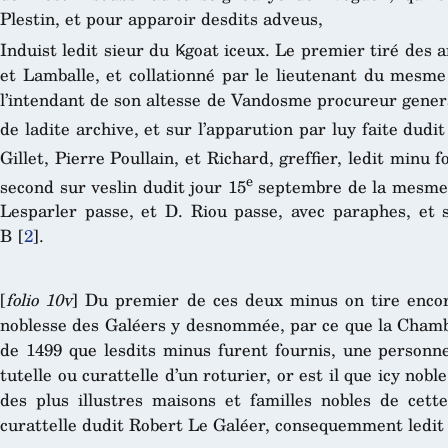
Plestin, et pour apparoir desdits adveus,
Induist ledit sieur du Ꝃgoat iceux. Le premier tiré des 
et Lamballe, et collationné par le lieutenant du mesme 
l’intendant de son altesse de Vandosme procureur general
de ladite archive, et sur l’apparution par luy faite dudi
Gillet, Pierre Poullain, et Richard, greffier, ledit minu f
e
second sur veslin dudit jour 15
septembre de la mesme a
Lesparler passe, et D. Riou passe, avec paraphes, et s
B
[
2
]
.
[
folio 10v
] Du premier de ces deux minus on tire encore
noblesse des Galéers y desnommée, par ce que la Chambre
de 1499 que lesdits minus furent fournis, une personne
tutelle ou curattelle d’un roturier, or est il que icy no
des plus illustres maisons et familles nobles de cett
curattelle dudit Robert Le Galéer, consequemment ledit L