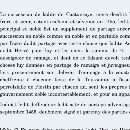
La succession de ladite de Coatansaye, mere desdits
frere et sœur, estant escheue et advenue en 1455, ledit
principal et noble fist un supplement de partage encor
succession en noble comme en noble et en partable com
par l’acte dudit partage avec cette clause que ladite A
audit Hervé pour luy et les siens la somme de ¾ …
deseignoir de ramage, et dont en ce faisant devoit teni
choses luy données en partage de ramaige et juveigneur
lors presentement son debvoir d’ommage à la coust
cheffrente à chacune feste de la Toussaints à l’iss
parroisialle de Plestin par chacun an, sont les propres
gouvernement noble incontestablement, et pour en appar
Induist ledit deffendeur ledit acte de partage adventag
septembre 1455, deubment signé et garenty des parties e
[
folio 6
] Et pour faire voir comme ledit Hué ou Her