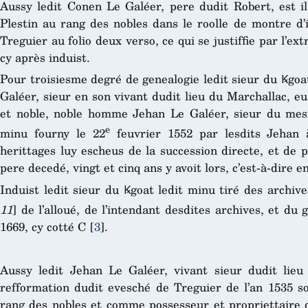
Aussy ledit Conen Le Galéer, pere dudit Robert, est il
Plestin au rang des nobles dans le roolle de montre d’
Treguier au folio deux verso, ce qui se justiffie par l’e
cy après induist.
Pour troisiesme degré de genealogie ledit sieur du Ꝃgoat
Galéer, sieur en son vivant dudit lieu du Marchallac, eus
et noble, noble homme Jehan Le Galéer, sieur du mesm
e
minu fourny le 22
feuvrier 1552 par lesdits Jehan
herittages luy escheus de la succession directe, et de 
pere decedé, vingt et cinq ans y avoit lors, c’est-à-dire e
Induist ledit sieur du Ꝃgoat ledit minu tiré des archiv
11
] de l’alloué, de l’intendant desdites archives, et du g
1669, cy cotté C
[
3
]
.
Aussy ledit Jehan Le Galéer, vivant sieur dudit lieu
refformation dudit evesché de Treguier de l’an 1535 so
rang des nobles et comme possesseur et propriettaire 