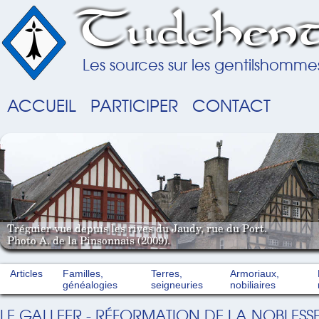
Tudchent
Les sources sur les gentilshomme
ACCUEIL
PARTICIPER
CONTACT
Tréguier vue depuis les rives du Jaudy, rue du Port.
Photo A. de la Pinsonnais (2009).
Articles
Familles,
Terres,
Armoriaux,
généalogies
seigneuries
nobiliaires
LE GALLEER - RÉFORMATION DE LA NOBLESSE