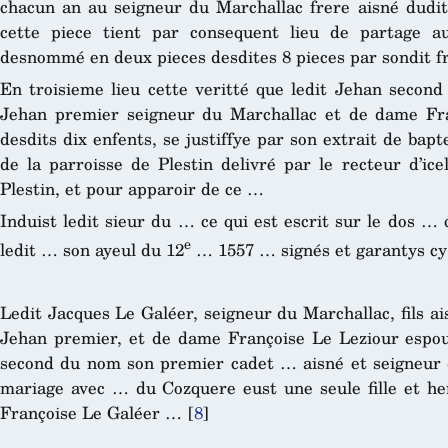
chacun an au seigneur du Marchallac frere aisné dudit 
cette piece tient par consequent lieu de partage a
desnommé en deux pieces desdites 8 pieces par sondit f
En troisieme lieu cette veritté que ledit Jehan second
Jehan premier seigneur du Marchallac et de dame Fran
desdits dix enfents, se justiffye par son extrait de ba
de la parroisse de Plestin delivré par le recteur d’ice
Plestin, et pour apparoir de ce …
Induist ledit sieur du … ce qui est escrit sur le dos …
e
ledit … son ayeul du 12
… 1557 … signés et garantys cy
Ledit Jacques Le Galéer, seigneur du Marchallac, fils ais
Jehan premier, et de dame Françoise Le Leziour esp
second du nom son premier cadet … aisné et seigneur d
mariage avec … du Cozquere eust une seule fille et h
Françoise Le Galéer …
[
8
]