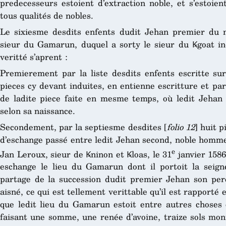
predecesseurs estoient d’extraction noble, et s’estoie
tous qualités de nobles.
Le sixiesme desdits enfents dudit Jehan premier du 
sieur du Gamarun, duquel a sorty le sieur du Ꝃgoat indu
veritté s’aprent :
Premierement par la liste desdits enfents escritte sur
pieces cy devant induites, en entienne escritture et pare
de ladite piece faite en mesme temps, où ledit Jehan
selon sa naissance.
Secondement, par la septiesme desdites [
folio 12
] huit p
d’eschange passé entre ledit Jehan second, noble homm
e
Jan Leroux, sieur de Ꝃninon et Ꝃloas, le 31
janvier 1586
eschange le lieu du Gamarun dont il portoit la seign
partage de la succession dudit premier Jehan son per
aisné, ce qui est tellement verittable qu’il est rapporté
que ledit lieu du Gamarun estoit entre autres choses
faisant une somme, une renée d’avoine, traize sols mon