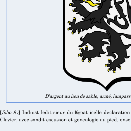
D’argent au lion de sable, armé, lampass
[
folio 9v
] Induist ledit sieur du Ꝃgoat icelle declarati
Clavier, avec sondit escusson et genealogie au pied, ens