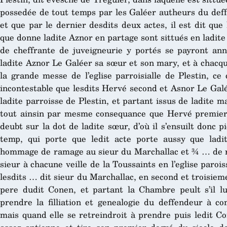
possedée de tout temps par les Galéer autheurs du deffe
et que par le dernier desdits deux actes, il est dit que
que donne ladite Aznor en partage sont sittués en ladite
de cheffrante de juveigneurie y portés se payront an
ladite Aznor Le Galéer sa sœur et son mary, et à chacque
la grande messe de l’eglise parroisialle de Plestin, c
incontestable que lesdits Hervé second et Asnor Le Gal
ladite parroisse de Plestin, et partant issus de ladite m
tout ainsin par mesme consequance que Hervé premier 
deubt sur la dot de ladite sœur, d’où il s’ensuilt donc p
temp, qui porte que ledit acte porte aussy que ladi
hommage de ramage au sieur du Marchallac et ¾ … de r
sieur à chacune veille de la Toussaints en l’eglise parois
lesdits … dit sieur du Marchallac, en second et troisieme
pere dudit Conen, et partant la Chambre peult s’il luy
prendre la filliation et genealogie du deffendeur à 
mais quand elle se retreindroit à prendre puis ledit Co