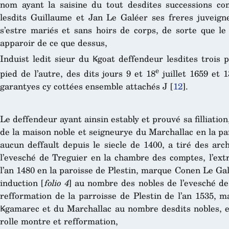
nom ayant la saisine du tout desdites successions co
lesdits Guillaume et Jan Le Galéer ses freres juveign
s’estre mariés et sans hoirs de corps, de sorte que le
apparoir de ce que dessus,
Induist ledit sieur du Ꝃgoat deffendeur lesdites trois 
e
pied de l’autre, des dits jours 9 et 18
juillet 1659 et 1
garantyes cy cottées ensemble attachés J
[
12
]
.
Le deffendeur ayant ainsin estably et prouvé sa filliatio
de la maison noble et seigneurye du Marchallac en la par
aucun deffault depuis le siecle de 1400, a tiré des arc
l’evesché de Treguier en la chambre des comptes, l’extr
l’an 1480 en la paroisse de Plestin, marque Conen Le Ga
induction [
folio 4
] au nombre des nobles de l’evesché de 
refformation de la parroisse de Plestin de l’an 1535, 
Ꝃgamarec et du Marchallac au nombre desdits nobles, et
rolle montre et refformation,