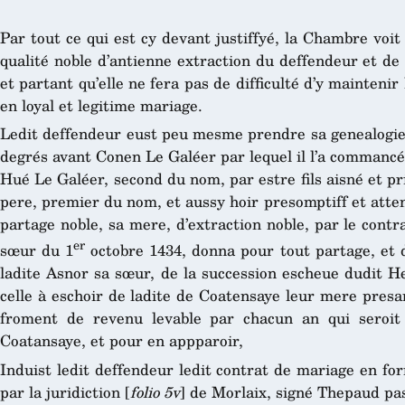
Par tout ce qui est cy devant justiffyé, la Chambre voit 
qualité noble d’antienne extraction du deffendeur et de
et partant qu’elle ne fera pas de difficulté d’y mainteni
en loyal et legitime mariage.
Ledit deffendeur eust peu mesme prendre sa genealogie e
degrés avant Conen Le Galéer par lequel il l’a commancée,
Hué Le Galéer, second du nom, par estre fils aisné et pr
pere, premier du nom, et aussy hoir presomptiff et att
partage noble, sa mere, d’extraction noble, par le cont
er
sœur du 1
octobre 1434, donna pour tout partage, et 
ladite Asnor sa sœur, de la succession escheue dudit He
celle à eschoir de ladite de Coatensaye leur mere pres
froment de revenu levable par chacun an qui seroit a
Coatansaye, et pour en appparoir,
Induist ledit deffendeur ledit contrat de mariage en fo
par la juridiction [
folio 5v
] de Morlaix, signé Thepaud pas