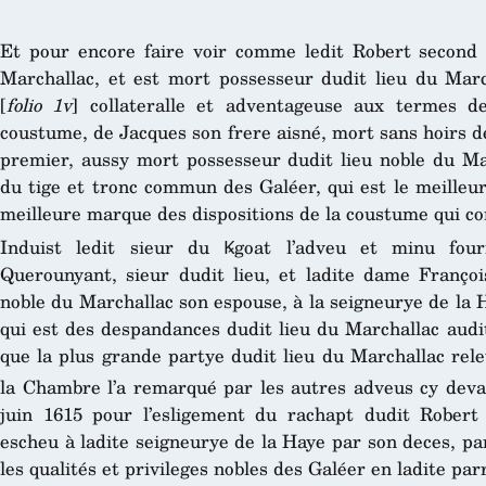
Et pour encore faire voir comme ledit Robert second e
Marchallac, et est mort possesseur dudit lieu du Marc
[
folio 1v
] collateralle et adventageuse aux termes de
coustume, de Jacques son frere aisné, mort sans hoirs 
premier, aussy mort possesseur dudit lieu noble du Mar
du tige et tronc commun des Galéer, qui est le meilleur
meilleure marque des dispositions de la coustume qui c
Induist ledit sieur du Ꝃgoat l’adveu et minu four
Querounyant, sieur dudit lieu, et ladite dame François
noble du Marchallac son espouse, à la seigneurye de la H
qui est des despandances dudit lieu du Marchallac audit
que la plus grande partye dudit lieu du Marchallac re
la Chambre l’a remarqué par les autres adveus cy devan
juin 1615 pour l’esligement du rachapt dudit Robert 
escheu à ladite seigneurye de la Haye par son deces, pa
les qualités et privileges nobles des Galéer en ladite par