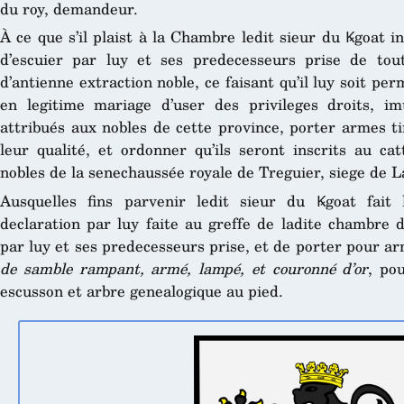
du roy, demandeur.
À ce que s’il plaist à la Chambre ledit sieur du Ꝃgoat i
d’escuier par luy et ses predecesseurs prise de t
d’antienne extraction noble, ce faisant qu’il luy soit pe
en legitime mariage d’user des privileges droits, i
attribués aux nobles de cette province, porter armes t
leur qualité, et ordonner qu’ils seront inscrits au cat
nobles de la senechaussée royale de Treguier, siege de L
Ausquelles fins parvenir ledit sieur du Ꝃgoat fait 
declaration par luy faite au greffe de ladite chambre d
par luy et ses predecesseurs prise, et de porter pour a
de samble rampant, armé, lampé, et couronné d’or
, po
escusson et arbre genealogique au pied.