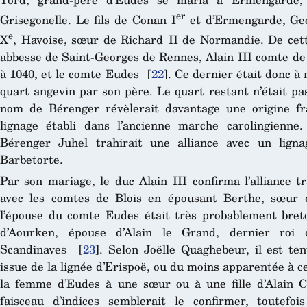
er
Grisegonelle. Le fils de Conan I
et d’Ermengarde, Geo
e
X
, Havoise, sœur de Richard II de Normandie. De cet
abbesse de Saint-Georges de Rennes, Alain III comte de
à 1040, et le comte Eudes
[
22
]
. Ce dernier était donc à
quart angevin par son père. Le quart restant n’était pa
nom de Bérenger révèlerait davantage une origine fr
lignage établi dans l’ancienne marche carolingienn
Bérenger Juhel trahirait une alliance avec un lignag
Barbetorte.
Par son mariage, le duc Alain III confirma l’alliance 
avec les comtes de Blois en épousant Berthe, sœur 
l’épouse du comte Eudes était très probablement bret
d’Aourken, épouse d’Alain le Grand, dernier roi 
Scandinaves
[
23
]
. Selon Joëlle Quaghebeur, il est te
issue de la lignée d’Erispoë, ou du moins apparentée à c
la femme d’Eudes à une sœur ou à une fille d’Alain C
faisceau d’indices semblerait le confirmer, toutefo