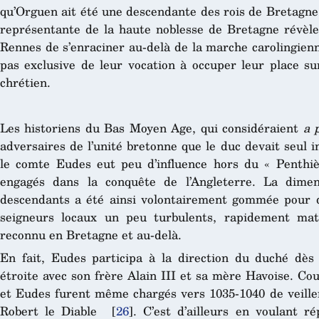
qu’Orguen ait été une descendante des rois de Bretagn
représentante de la haute noblesse de Bretagne révèler
Rennes de s’enraciner au-delà de la marche carolingienn
pas exclusive de leur vocation à occuper leur place sur
chrétien.
Les historiens du Bas Moyen Age, qui considéraient
a 
adversaires de l’unité bretonne que le duc devait seul 
le comte Eudes eut peu d’influence hors du « Penthièvr
engagés dans la conquête de l’Angleterre. La dimen
descendants a été ainsi volontairement gommée pour 
seigneurs locaux un peu turbulents, rapidement ma
reconnu en Bretagne et au-delà.
En fait, Eudes participa à la direction du duché dès
étroite avec son frère Alain III et sa mère Havoise. Co
et Eudes furent même chargés vers 1035-1040 de veiller
Robert le Diable
[
26
]
. C’est d’ailleurs en voulant r