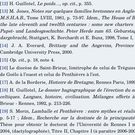
[
12
]
H. Guillotel,
Le poids…, op. cit.
, p. 355.
[
13
]
M. Jones,
Notes sur quelques familles bretonnes en Angl
M.S.H.A.B.
, Tome LVIII, 1981, p. 73-97.
Idem
.,
The House of B
the late eleventh and twelfth centuries : some new charters
Papst- und Landesgeschichte.
Peter Herde zum 65. Geburstag
dargebracht,
Stuttgart, K. Borchardt et E. Bunz, 1998, Tome I, 
[
14
]
J. A. Everard,
Brittany and the Angevins, Provin
Cambridge University Press, 2000.
[
15
]
Op. cit.
, p. 18, note 4.
[
16
]
Le diocèse de Saint-Brieuc, limitrophe de celui de Tréguier
de Goëlo à l’ouest et celui de Penthièvre à l’est.
[
17
]
A. de la Borderie,
Histoire de Bretagne
, Rennes Paris, 1899
[
18
]
H. Guillotel,
Le dossier hagiographique de l’érection du s
celtiques. Langues, histoire, civilisation. Mélanges offert
Brieuc - Rennes, 1992, p. 213-226.
[
19
]
S. Morin,
Lamballe et Penthièvre : entre mythes et réali
p. 5-17 ;
Idem.
,
Recherche sur la destinée de la principaut
Thèse pour obtenir le doctorat de l’Université de Rennes I 
2004, (dactylographiée), Titre II, Chapitre I (à paraître 2006-200