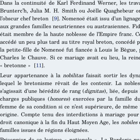
Dans la continuité de Karl Ferdinand Werner, les trava
Brunterc’h, Julia M. H. Smith ou Joëlle Quaghebeur o
l’obscur chef breton
[
9
]
. Nomenoë était issu d’un lignage
aux grandes familles neustriennes ou austrasiennes. Fid
était membre de la haute noblesse de l’Empire franc. Ce
accédé un peu plus tard au titre royal breton, concédé
la petite-fille de Nomenoé fut fiancée à Louis le Bègue, p
Charles le Chauve. Si ce mariage avait eu lieu, la rei
« bretonne »
[
11
]
.
Leur appartenance à la
nobilitas
faisait sortir les dy
lequel le bretonisme rêvait de les contenir. La nobles
s’agissait d’une hérédité de rang (
dignitas
), liée, depui
charges publiques (
honores
) exercées par la famille 
femme de sa condition si ce n’est supérieure, de mêm
origine. Compte tenu des interdictions à mariage pour
droit canonique à la fin du Haut Moyen Age, les
nobiles
familles issues de régions éloignées.
Prisonnier de sa logique « nationale », La Borderie ne