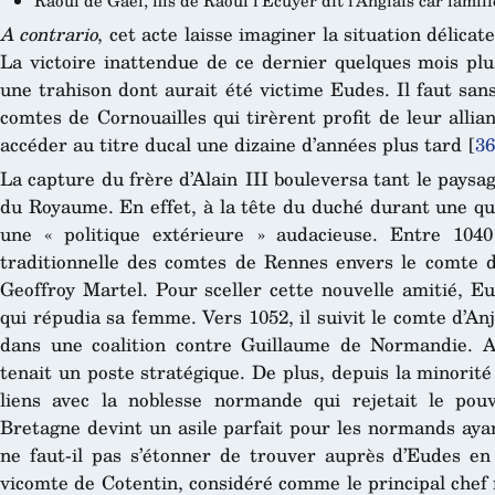
A contrario
, cet acte laisse imaginer la situation délicat
La victoire inattendue de ce dernier quelques mois plu
une trahison dont aurait été victime Eudes. Il faut san
comtes de Cornouailles qui tirèrent profit de leur alli
accéder au titre ducal une dizaine d’années plus tard
[
36
La capture du frère d’Alain III bouleversa tant le paysag
du Royaume. En effet, à la tête du duché durant une qu
une « politique extérieure » audacieuse. Entre 1040 
traditionnelle des comtes de Rennes envers le comte d
Geoffroy Martel. Pour sceller cette nouvelle amitié, Eu
qui répudia sa femme. Vers 1052, il suivit le comte d’Anj
dans une coalition contre Guillaume de Normandie. A
tenait un poste stratégique. De plus, depuis la minorité
liens avec la noblesse normande qui rejetait le pouv
Bretagne devint un asile parfait pour les normands aya
ne faut-il pas s’étonner de trouver auprès d’Eudes en
vicomte de Cotentin, considéré comme le principal chef m