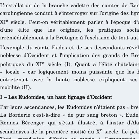
L’installation de la branche cadette des comtes de Ren
carolingienne conduit à s’interroger sur l’origine des l
e
XI
siècle. Peut-on véritablement parler à l’époque d
d’une élite que les origines, les pratiques socia
irrémédiablement à la Bretagne à l’exclusion de tout aut
L’exemple du comte Eudes et de ses descendants révèl
noblesse d’Occident et l’implication des grands de Bre
e
politiques du XI
siècle (I). Quant à l’élite châtelai
« locale » car logiquement moins puissante que les Eu
entretenait avec la haute noblesse expliquent ses
mobilité (II).
I – Les Eudonides, un haut lignage d’Occident
Par leurs ascendances, les Eudonides n’étaient pas « br
La Borderie c’est-à-dire « de pur sang breton ». Eud
Rennes Bérenger qui s’était illustré, à l’instar d’Al
e
scandinaves de la première moitié du X
siècle. Le pet
Tord, grand-père d’Eudes se maria à Ermengarde, f