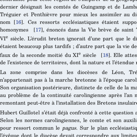
dernier désignait les comtés de Guingamp et de Lambal
Tréguier et Penthièvre pour mieux les assimiler au d
nom
[
16
]
. Ces ressorts ecclésiastiques étaient supp
homonymes
[
17
]
, énoncés dans la Vie brève de saint
e
VI
siècle. L’érudit breton ignorait d’une part que le d
étaient beaucoup plus tardifs ; d’autre part que la vie d
e
faux de la seconde moitié du XI
siècle
[
18
]
. Elle att
de l’existence de territoires, dont la nature et l’étendu
La zone comprise dans les diocèses de Léon, Trég
n’appartenait pas à la marche bretonne à l’époque caro
Son organisation postérieure, distincte de celle de la 
au problème de la continuité carolingienne après l’an m
remontant peut-être à l’installation des Bretons insulair
Hubert Guillotel s’était déjà confronté à cette questio
Selon les normes carolingiennes, le comte et son auxili
pour ressort commun le
pagus
. Sur le plan ecclésiast
l’évêque dont le diocèse devait correspondre aux limit