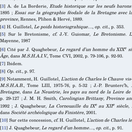
[
3
]
A. de La Borderie,
Etude historique sur les neufs baron
1895 ;
Essai sur la géographie féodale de la Bretagne avec la 
province
, Rennes, Plihon & Hervé, 1889.
[
4
]
H. Guillotel,
Le poids historiograhique…
,
op. cit.
, p. 353.
[
5
]
Sur le Bretonisme,
cf.
J.-Y. Guiomar,
Le Bretonisme. L
Mayenne, 1987
e
[
6
]
Cité par J. Quaghebeur,
Le regard d’un homme du XIX
si
Âge
, dans
M.S.H.A.I.V.
, Tome CVI, 2002, p. 79-106, p. 92-93.
[
7
]
Ibidem.
[
8
]
Op. cit.
, p. 97.
[
9
]
Notamment, H. Guillotel,
L’action de Charles le Chauve vis
M.S.H.A.B.
, Tome LIII, 1975-76, p. 5-32 ; J.-P. Brunterc’h,
Bretagne
, dans
La Neustrie, les pays au nord de la Loire de
p. 29-127 ; J. M. H. Smith,
Carolingian Brittany
,
Province a
e
e
1992 ; J. Quaghebeur,
La Cornouaille du IX
au XII
siècle
,
dans
Société archéologique du Finistère
, 2001.
[
10
]
Sur cette concession,
cf.
H. Guillotel,
L’action de Charles 
[
11
]
J. Quaghebeur,
Le regard d’un homme…
,
op. cit.
, p. 91.