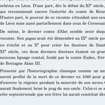
e
schéma en Léon. D’une part, dès le début du XI
siècle,
qui reconnaissait encore l’autorité du comte de Ren
D’autre part, le pouvoir de ce vicomte s’étendait non se
de Léon mais aussi partiellement dans ceux de Cornouail
De même, le dernier comte d’Alet semble avoir dis
e
vicomte. Son
pagus
avait été démembré au IX
siècle po
e
en évêché et au X
pour créer les diocèses de Sain
e
XI
siècle, ces deux derniers diocèses étaient en gra
nouveau lignage comtal, fondé par le comte Eudes, frè
de Bretagne Alain III.
Présenté par l’historiographie classique comme un am
aurait profité de la mort de ce dernier en 1040 pour 
d’exercer la régence pendant la minorité de son neveu
aurait finalement brisé le joug de son oncle. Celui-ci se
côte septentrionale que son frère lui aurait constitué dè