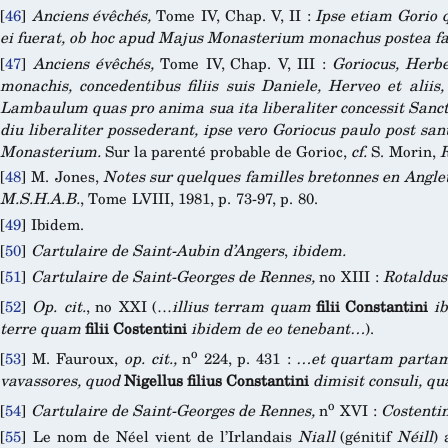
[
46
]
Anciens évêchés,
Tome IV, Chap. V, II :
Ipse etiam Gorio q
ei fuerat, ob hoc apud Majus Monasterium monachus postea fac
[
47
]
Anciens évêchés,
Tome IV, Chap. V, III :
Goriocus, Herber
monachis, concedentibus filiis suis Daniele, Herveo et aliis
Lambaulum quas pro anima sua ita liberaliter concessit Sancto
diu liberaliter possederant, ipse vero Goriocus paulo post s
Monasterium.
Sur la parenté probable de Gorioc,
cf.
S. Morin,
[
48
]
M. Jones,
Notes sur quelques familles bretonnes en Angl
M.S.H.A.B.
, Tome LVIII, 1981, p. 73-97, p. 80.
[
49
]
Ibidem.
[
50
]
Cartulaire de Saint-Aubin d’Angers
,
ibidem.
[
51
]
Cartulaire de Saint-Georges de Rennes,
no XIII :
Rotaldus 
[
52
]
Op. cit.
, no XXI (…
illius terram quam
filii Constantini
ib
terre quam
filii Costentini
ibidem de eo tenebant…
).
o
[
53
]
M. Fauroux,
op. cit.,
n
224, p. 431 :
…et quartam partam
vavassores, quod
Nigellus filius Constantini
dimisit consuli, q
o
[
54
]
Cartulaire de Saint-Georges de Rennes,
n
XVI :
Costentin
[
55
]
Le nom de Néel vient de l’Irlandais
Niall
(génitif
Néill
)