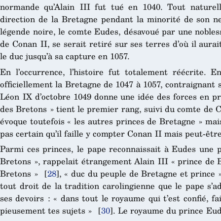
normande qu’Alain III fut tué en 1040. Tout nature
direction de la Bretagne pendant la minorité de son ne
légende noire, le comte Eudes, désavoué par une nobl
de Conan II, se serait retiré sur ses terres d’où il aura
le duc jusqu’à sa capture en 1057.
En l’occurrence, l’histoire fut totalement réécrite. En
officiellement la Bretagne de 1047 à 1057, contraignant 
Léon IX d’octobre 1049 donne une idée des forces en pré
des Bretons » tient le premier rang, suivi du comte de C
évoque toutefois « les autres princes de Bretagne » mais 
pas certain qu’il faille y compter Conan II mais peut-êt
Parmi ces princes, le pape reconnaissait à Eudes une 
Bretons », rappelait étrangement Alain III « prince de
Bretons »
[
28
]
, « duc du peuple de Bretagne et prince
tout droit de la tradition carolingienne que le pape s’
ses devoirs : « dans tout le royaume qui t’est confié, fa
pieusement tes sujets »
[
30
]
. Le royaume du prince Eu