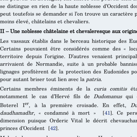
se distingue en rien de la haute noblesse d’Occident don
peut toutefois se demander si l’on trouve un caractère pl
moins élevé, châtelains et chevaliers.
II – Une noblesse châtelaine et chevaleresque aux origin
Les vassaux établis dans le berceau historique des Eud
Certains pouvaient être considérés comme des « loca
territoire depuis l’origine. D’autres venaient princip
arrivaient de Normandie, suite à un probable banni
lignages profitèrent de la protection des Eudonides po
pour autant briser tout lien avec la
patria
.
Certains membres éminents de la
curia comitis
éta
notamment le cas d’Hervé fils de
Dudomanus
qui e
er
Boterel I
, à la première croisade. En effet,
Du
daudhamadhr
, « condamné à mort »
[
41
]
. Ce pers
dimension puisque Orderic Vital le décrit chevaucha
princes d’Occident
[
42
]
.