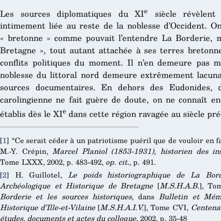
e
Les sources diplomatiques du XI
siècle révèlent
intimement liée au reste de la noblesse d’Occident. O
« bretonne » comme pouvait l’entendre La Borderie, m
Bretagne », tout autant attachée à ses terres bretonne
conflits politiques du moment. Il n’en demeure pas m
noblesse du littoral nord demeure extrêmement lacuna
sources documentaires. En dehors des Eudonides, d
carolingienne ne fait guère de doute, on ne connaît en
e
établis dès le XI
dans cette région ravagée au siècle pr
[
1
]
“Ce serait céder à un patriotisme puéril que de vouloir en fa
M.-Y. Crépin,
Marcel Planiol (1853-1931), historien des ins
Tome LXXX, 2002, p. 483-492,
op. cit.
, p. 491.
[
2
]
H. Guillotel,
Le poids historiographique de La Bord
Archéologique et Historique de Bretagne
[
M.S.H.A.B.
], To
Borderie et les sources historiques
, dans
Bulletin et Mém
Historique d’Ille-et-Vilaine
[
M.S.H.A.I.V.
], Tome CVI,
Centenai
études, documents et actes du colloque
, 2002, p. 35-48