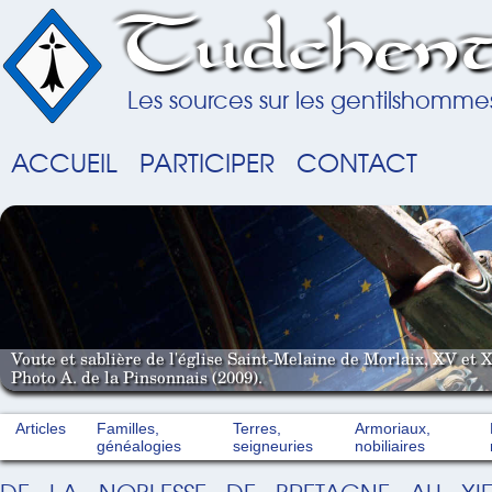
Tudchent
Les sources sur les gentilshomme
ACCUEIL
PARTICIPER
CONTACT
Voute et sablière de l'église Saint-Melaine de Morlaix, XV et X
Photo A. de la Pinsonnais (2009).
Articles
Familles,
Terres,
Armoriaux,
généalogies
seigneuries
nobiliaires