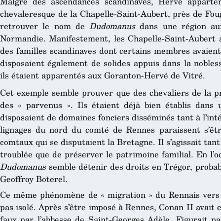
Malgré des ascendances scandinaves, Hervé apparten
chevaleresque de la Chapelle-Saint-Aubert, près de Fo
retrouver le nom de
Dudomanus
dans une région aux
Normandie. Manifestement, les Chapelle-Saint-Aubert av
des familles scandinaves dont certains membres avaient
disposaient également de solides appuis dans la nobles
ils étaient apparentés aux Goranton-Hervé de Vitré.
Cet exemple semble prouver que des chevaliers de la p
des « parvenus ». Ils étaient déjà bien établis dans u
disposaient de domaines fonciers disséminés tant à l’inté
lignages du nord du comté de Rennes paraissent s’êtr
comtaux qui se disputaient la Bretagne. Il s’agissait tant
troublée que de préserver le patrimoine familial. En l’oc
Dudomanus
semble détenir des droits en Trégor, probab
Geoffroy Boterel.
Ce même phénomène de « migration » du Rennais vers l
pas isolé. Après s’être imposé à Rennes, Conan II avait 
faux par l’abbesse de Saint-Georges Adèle. Figurait pa