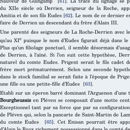
Sauveur de Guingamp
[
61
]
. La trace du lignage se p
du XIIe siècle où Derrien, seigneur de la Roche, ap
Amitia et de son fils Eudes
[
62
]
. Le nom de ce dernier ex
faire de Derrien un descendant du frère d’Alain III.
Une parenté des seigneurs de La Roche-Derrien avec le
e
qu’au XI
puisque le nom d’Eudes figurait déjà dans le
Plus qu’un filiolage ponctuel, il semble désormais d’us
de Derrien, à l’aîné. Si l’on suit cette hypothèse, Der
naturel du comte Eudes. Prigent serait le fils cadet d
frère mort prématurément. Selon une seconde hypothè
dans le stock familial se serait faite à l’époque de Prig
une fille ou une petite-fille d’Eudes
[
63
]
.
Etabli sur un éperon barré dominant l’Arguenon d’une t
Bourgheusais
en Pléven se composait d’une motte cent
Exceptionnel tant par sa force que par sa configuration,
de Pléven qui, selon la pancarte de Saint-Martin de Lamb
du comte Eudes
[
65
]
. Cet Enisan pourrait être app
d’Alain le Roux richement possessionné dans le comté 