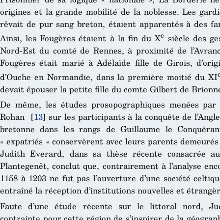
origines et la grande mobilité de la noblesse. Les gardie
rêvait de pur sang breton, étaient apparentés à des fa
e
Ainsi, les Fougères étaient à la fin du X
siècle des ge
Nord-Est du comté de Rennes, à proximité de l’Avranc
Fougères était marié à Adélaïde fille de Girois, d’ori
d’Ouche en Normandie, dans la première moitié du XI
devait épouser la petite fille du comte Gilbert de Brion
De même, les études prosopographiques menées par 
Rohan
[
13
]
sur les participants à la conquête de l’Angl
bretonne dans les rangs de Guillaume le Conquérant
« expatriés » conservèrent avec leurs parents demeurés 
Judith Everard, dans sa thèse récente consacrée a
Plantegenêt, conclut que, contrairement à l’analyse enc
1158 à 1203 ne fut pas l’ouverture d’une société celtiq
entraîné la réception d’institutions nouvelles et étrangè
Faute d’une étude récente sur le littoral nord, J
contrainte pour cette région de s’inspirer de la géogra