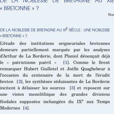
DE LA NOBLESSE DE BRETAGNE AU XIE
« BRETONNE » ?
Ven
E
DE LA NOBLESSE DE BRETAGNE AU XI
SIÈCLE : UNE NOBLESSE
« BRETONNE » ?
L’étude des institutions seigneuriales bretonnes
demeure partiellement marquée par les analyses
d’Arthur de La Borderie, dont Planiol dénonçait déjà
le « patriotisme puéril »
[
1
]
. Comme le firent
remarquer Hubert Guillotel et Joëlle Quaghebeur à
l’occasion du centenaire de la mort de l’érudit
breton
[
2
]
, les synthèses séduisantes de La Borderie
incitent à délaisser les sources
[
3
]
et reposent sur
une vision monolithique des grandes divisions
e
féodales supposées inchangées du IX
aux Temps
Modernes
[
4
]
.