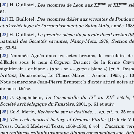
eme
eme
[
20
]
H. Guillotel,
Les vicomtes de Léon aux XI
et XII
siè
51.
[
21
]
H. Guillotel,
Des vicomtes d’Alet aux vicomtes de Poudouv
et d’archéologie de l’arrondissement de Saint-Malo
, année 1988
[
22
]
H. Guillotel,
Le premier siècle du pouvoir ducal breton (9
national des Sociétés savantes, Nancy-Metz
, 1978,
Section de
p. 63-84.
[
23
]
Nommée Agnès dans les actes bretons, le cartulaire de 
d’Eudes sous le nom d’
Orguen.
Distinct de la forme
Onw
signifierait « or blanc » (
aur
« or » -
guen
« blanc ») (
cf.
A. Desh
bretons,
Douarnenez, Le Chasse-Marée – Armen, 1995, p. 10
Nous remercions Jean-Pierre Brunterc’h d’avoir attiré notre att
de notre thèse.
e
e
[
24
]
J. Quaghebeur,
La Cornouaille du IX
au XII
siècle
,
Société archéologique du Finistère,
2001, p. 61 et suiv.
[
25
]
Cf.
S. Morin,
Recherche sur la destinée…
,
op. cit.
, p. 35 et 
[
26
]
The ecclesiastical history of Orderic Vitalis
, [Orderic Vi
Press, Oxford Medieval Texts, 1969-1980, 6 vol. :
Ducatum vero
non rediturus reliquit ipsumque Alanno consanguineo suo, B