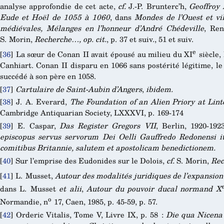
analyse approfondie de cet acte,
cf.
J.-P. Brunterc’h,
Geoffroy 
Eude et Hoël de 1055 à 1060
, dans
Mondes de l’Ouest et vil
médiévales, Mélanges en l’honneur d’André Chédeville
, Ren
S. Morin,
Recherche…,
op. cit.
, p. 37 et suiv., 51 et suiv.
e
[
36
]
La sœur de Conan II avait épousé au milieu du XI
siècle,
Canhiart. Conan II disparu en 1066 sans postérité légitime, le 
succédé à son père en 1058.
[
37
]
Cartulaire de Saint-Aubin d’Angers
,
ibidem.
[
38
]
J. A. Everard,
The Foundation of an Alien Priory at Lin
Cambridge Antiquarian Society, LXXXVI, p. 169-174
[
39
]
E. Caspar,
Das Register Gregors VII
, Berlin, 1920-192
episcopus servus servorum Dei Oelli Gauffredo Redonensi it
comitibus Britannie, salutem et apostolicam benedictionem.
[
40
]
Sur l’emprise des Eudonides sur le Dolois,
cf.
S. Morin,
Re
[
41
]
L. Musset,
Autour des modalités juridiques de l’expansio
dans L. Musset
et alii
,
Autour du pouvoir ducal normand X
o
Normandie, n
17, Caen, 1985, p. 45-59, p. 57.
[
42
]
Orderic Vitalis, Tome V, Livre IX, p. 58 :
Die qua Nicena