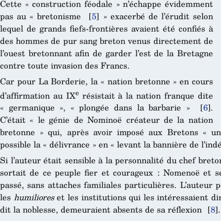
Cette « construction féodale » n’échappe évidemment
pas au « bretonisme
[
5
]
» exacerbé de l’érudit selon
lequel de grands fiefs-frontières avaient été confiés à
des hommes de pur sang breton venus directement de
l’ouest bretonnant afin de garder l’est de la Bretagne
contre toute invasion des Francs.
Car pour La Borderie, la « nation bretonne » en cours
e
d’affirmation au IX
résistait à la nation franque dite
« germanique », « plongée dans la barbarie »
[
6
]
.
C’était « le génie de Nominoë créateur de la nation
bretonne » qui, après avoir imposé aux Bretons « une
possible la « délivrance » en « levant la bannière de l’i
Si l’auteur était sensible à la personnalité du chef breto
sortait de ce peuple fier et courageux : Nomenoë et se
passé, sans attaches familiales particulières. L’auteur p
les
humiliores
et les institutions qui les intéressaient 
dit la noblesse, demeuraient absents de sa réflexion
[
8
]
.