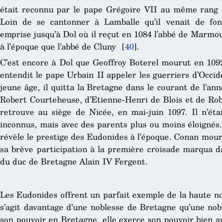
était reconnu par le pape Grégoire VII au même rang
Loin de se cantonner à Lamballe qu’il venait de fon
emprise jusqu’à Dol où il reçut en 1084 l’abbé de Marmo
à l’époque que l’abbé de Cluny
[
40
]
.
C’est encore à Dol que Geoffroy Boterel mourut en 1092/
entendit le pape Urbain II appeler les guerriers d’Occi
jeune âge, il quitta la Bretagne dans le courant de l’an
Robert Courteheuse, d’Etienne-Henri de Blois et de Rob
retrouve au siège de Nicée, en mai-juin 1097. Il n’éta
inconnus, mais avec des parents plus ou moins éloignés
révèle le prestige des Eudonides à l’époque. Conan mour
sa brève participation à la première croisade marqua d
du duc de Bretagne Alain IV Fergent.
Les Eudonides offrent un parfait exemple de la haute n
s’agit davantage d’une noblesse de Bretagne qu’une nobl
son pouvoir en Bretagne, elle exerce son pouvoir bien a