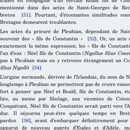
Eudes en compagnie d’un certain Roald fils de Co
mentionné dans des actes de Saint-Georges de Renn
breton
[
51
]
. Pourtant, d’étonnantes similitudes ono
Bretagne demeurent troublantes.
Les actes du prieuré de Pleubian, dépendant de Sai
souvenir des « fils de Constantin »
[
52
]
. Or, un acte
exactement la même expression, les « fils de Constanti
l’un d’eux : Néel fils de Constantin (
Nigellus filius Cons
pas à Pleubian mais on y retrouve étrangement un Con
filius Nigelli
)
[
54
]
.
L’origine normande, dérivée de l’Irlandais, du nom de 
longtemps à Pleubian ne permettent pas de croire raison
fort à penser que Néel et Roald, fils de Constantin, éta
liés, au moins par filiolage, aux vicomtes de Coten
Conquérant, Néel fils de Constantin serait parti vers l
duc. Il séjourna peut-être quelques temps en Bret
pardon
[
56
]
, avant d’embarquer définitivement pour 
apparut de nouveau auprès d’Eudes et d’Adèle, m