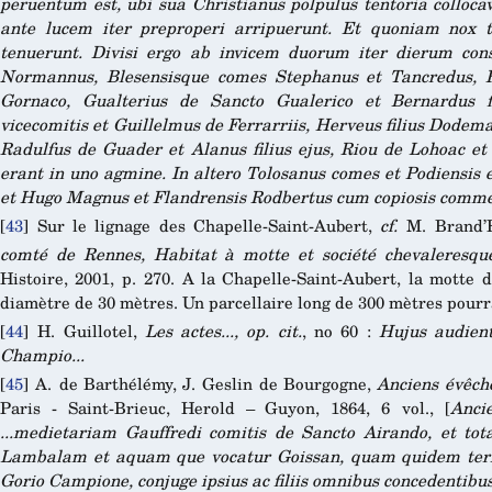
peruentum est, ubi sua Christianus polpulus tentoria collocavi
ante lucem iter preproperi arripuerunt. Et quoniam nox t
tenuerunt. Divisi ergo ab invicem duorum iter dierum c
Normannus, Blesensisque comes Stephanus et Tancredus, 
Gornaco, Gualterius de Sancto Gualerico et Bernardus fil
vicecomitis et Guillelmus de Ferrarriis, Herveus filius Dodema
Radulfus de Guader et Alanus filius ejus, Riou de Lohoac et 
erant in uno agmine. In altero Tolosanus comes et Podiensis 
et Hugo Magnus et Flandrensis Rodbertus cum copiosis comm
[
43
]
Sur le lignage des Chapelle-Saint-Aubert,
cf.
M. Brand’
comté de Rennes, Habitat à motte et société chevaleresque
Histoire, 2001, p. 270. A la Chapelle-Saint-Aubert, la motte d
diamètre de 30 mètres. Un parcellaire long de 300 mètres pourra
[
44
]
H. Guillotel,
Les actes..., op. cit.
, no 60 :
Hujus audient
Champio...
[
45
]
A. de Barthélémy, J. Geslin de Bourgogne,
Anciens évêch
Paris - Saint-Brieuc, Herold – Guyon, 1864, 6 vol., [
Anci
...medietariam Gauffredi comitis de Sancto Airando, et to
Lambalam et aquam que vocatur Goissan, quam quidem te
Gorio Campione, conjuge ipsius ac filiis omnibus concedentibus