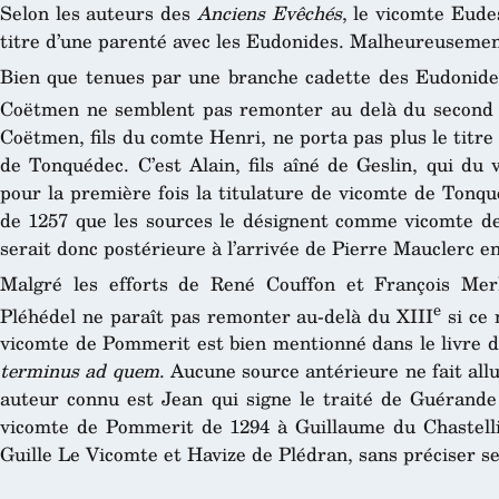
Selon les auteurs des
Anciens Evêchés
, le vicomte Eudes
titre d’une parenté avec les Eudonides. Malheureusemen
Bien que tenues par une branche cadette des Eudonide
Coëtmen ne semblent pas remonter au delà du second 
Coëtmen, fils du comte Henri, ne porta pas plus le titr
de Tonquédec. C’est Alain, fils aîné de Geslin, qui du
pour la première fois la titulature de vicomte de Tonqu
de 1257 que les sources le désignent comme vicomte de 
serait donc postérieure à l’arrivée de Pierre Mauclerc 
Malgré les efforts de René Couffon et François Merl
e
Pléhédel ne paraît pas remonter au-delà du XIII
si ce 
vicomte de Pommerit est bien mentionné dans le livre de
terminus ad quem
. Aucune source antérieure ne fait all
auteur connu est Jean qui signe le traité de Guérande 
vicomte de Pommerit de 1294 à Guillaume du Chastelli
Guille Le Vicomte et Havize de Plédran, sans préciser s