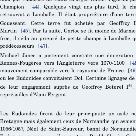
Champion
[
44
]
. Quelques vingt ans plus tard, le c
retrouvait à Lamballe. Il était propriétaire d’une ter
Gouessant. Cette terre fut achetée par Geoffroy B
Martin
[
45
]
. Par la suite, Gorioc se fit moine de Marm
froc, il céda au prieuré de petits champs à Lamballe q
prédécesseurs
[
47
]
.
Michael Jones a justement constaté une émigration 
Rennes-Fougères vers l’Angleterre vers 1070-1100
[
4
mouvement comparable vers le royaume de France
[
49
où les Eudonides convoitaient Dol. Certains lignages de
er
de leur engagement auprès de Geoffroy Boterel I
.
représailles d’Alain Fergent.
Les Eudonides firent de leur principauté un asile n
Bretagne mais également ceux de Normandie qui avaien
1056/1057, Néel de Saint-Sauveur, banni de Normandie