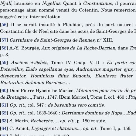
Njall
, latinisée en
Nigellus.
Quant à
Constantinus
, il pourra
personnage ainsi nommé venait du Cotentin. Nous remercions
suggéré cette interprétation.
[
56
]
Il se serait installé à Pleubian, près du port naturel 
Constantin fils de Néel cité dans les actes de Saint-Georges de P
o
[
57
]
Cartulaire de Saint-Georges de Rennes,
n
XIII.
[
58
]
A.-Y. Bourgès,
Aux origines de La Roche-Derrien
, dans
Tr
p. 3.
[
59
]
Anciens évêchés
, Tome IV, Chap. V, II :
Ex parte com
Boterellus, Eudo capellanus ejus, Audronicus magister ejus
dispensator, Hominicus filius Eudonis, Blenlevez frater
Bastardus, Salomon Bornicus,…
[
60
]
Dom Pierre Hyacinthe Morice,
Mémoires pour servir de preu
de Bretagne…
, Paris, 1747, [Dom Morice], Tome I, col. 460 :
Pri
[
61
]
Op. cit.
, col. 547 :
de baronibus vero comitis.
[
62
]
Op. cit.
, col. 1639-1640 :
Derrianus dominus de Rupa…Eud
[
63
]
S. Morin,
Recherche…, op. cit.
, p. 180 et suiv.
[
64
]
C. Amiot,
Lignages et châteaux..., op. cit.
, Tome I, p. 156.