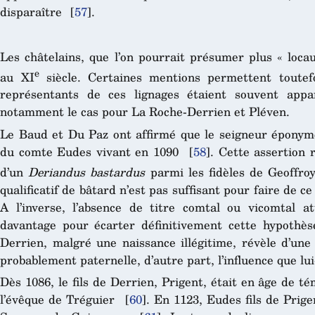
disparaître
[
57
]
.
Les châtelains, que l’on pourrait présumer plus « locaux
e
au XI
siècle. Certaines mentions permettent toutef
représentants de ces lignages étaient souvent appa
notamment le cas pour La Roche-Derrien et Pléven.
Le Baud et Du Paz ont affirmé que le seigneur épony
du comte Eudes vivant en 1090
[
58
]
. Cette assertion 
d’un
Deriandus
bastardus
parmi les fidèles de Geoffroy
qualificatif de bâtard n’est pas suffisant pour faire de c
A l’inverse, l’absence de titre comtal ou vicomtal a
davantage pour écarter définitivement cette hypothès
Derrien, malgré une naissance illégitime, révèle d’une
probablement paternelle, d’autre part, l’influence que lu
Dès 1086, le fils de Derrien, Prigent, était en âge de té
l’évêque de Tréguier
[
60
]
. En 1123, Eudes fils de Prige