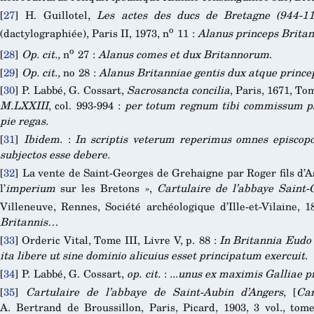
[
27
]
H. Guillotel,
Les actes des ducs de Bretagne (944-11
o
(dactylographiée), Paris II, 1973, n
11 :
Alanus princeps Brita
o
[
28
]
Op. cit.,
n
27 :
Alanus comes et dux Britannorum
.
[
29
]
Op. cit.,
no 28 :
Alanus Britanniae gentis dux atque prince
[
30
]
P. Labbé, G. Cossart,
Sacrosancta concilia
, Paris, 1671, To
M.LXXIII
, col. 993-994 :
per totum regnum tibi commissum pac
pie regas.
[
31
]
Ibidem.
:
In scriptis veterum reperimus omnes episcopo
subjectos esse debere.
[
32
]
La vente de Saint-Georges de Grehaigne par Roger fils d’A
l’
imperium
sur les Bretons »,
Cartulaire de l’abbaye Saint
Villeneuve, Rennes, Société archéologique d’Ille-et-Vilaine, 1
Britannis…
[
33
]
Orderic Vital, Tome III, Livre V, p. 88 :
In Britannia Eudo 
ita libere ut sine dominio alicuius esset principatum exercuit.
[
34
]
P. Labbé, G. Cossart,
op. cit.
:
...unus ex maximis Galliae pr
[
35
]
Cartulaire de l’abbaye de Saint-Aubin d’Angers
, [
Car
A. Bertrand de Broussillon, Paris, Picard, 1903, 3 vol., to