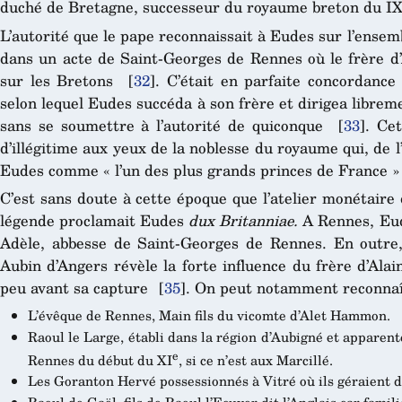
duché de Bretagne, successeur du royaume breton du I
L’autorité que le pape reconnaissait à Eudes sur l’ensem
dans un acte de Saint-Georges de Rennes où le frère d’Al
sur les Bretons
[
32
]
. C’était en parfaite concordance
selon lequel Eudes succéda à son frère et dirigea libre
sans se soumettre à l’autorité de quiconque
[
33
]
. Cet
d’illégitime aux yeux de la noblesse du royaume qui, de
Eudes comme « l’un des plus grands princes de France 
C’est sans doute à cette époque que l’atelier monétaire
légende proclamait Eudes
dux Britanniae.
A Rennes, Eude
Adèle, abbesse de Saint-Georges de Rennes. En outre,
Aubin d’Angers révèle la forte influence du frère d’Ala
peu avant sa capture
[
35
]
. On peut notamment reconnaî
L’évêque de Rennes, Main fils du vicomte d’Alet Hammon.
Raoul le Large, établi dans la région d’Aubigné et apparent
e
Rennes du début du XI
, si ce n’est aux Marcillé.
Les Goranton Hervé possessionnés à Vitré où ils géraient d’
Raoul de Gaël, fils de Raoul l’Ecuyer dit l’Anglais car fami