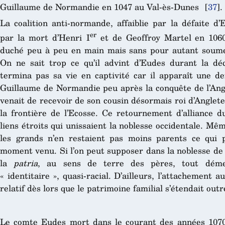
Guillaume de Normandie en 1047 au Val-ès-Dunes
[
37
]
.
La coalition anti-normande, affaiblie par la défaite d’
er
par la mort d’Henri I
et de Geoffroy Martel en 1060
duché peu à peu en main mais sans pour autant soumet
On ne sait trop ce qu’il advint d’Eudes durant la déc
termina pas sa vie en captivité car il apparaît une de
Guillaume de Normandie peu après la conquête de l’An
venait de recevoir de son cousin désormais roi d’Anglet
la frontière de l’Ecosse. Ce retournement d’alliance
liens étroits qui unissaient la noblesse occidentale. Même
les grands n’en restaient pas moins parents ce qui pe
moment venu. Si l’on peut supposer dans la noblesse de
la
patria
, au sens de terre des pères, tout déme
« identitaire », quasi-racial. D’ailleurs, l’attachement
relatif dès lors que le patrimoine familial s’étendait ou
Le comte Eudes mort dans le courant des années 1070, 