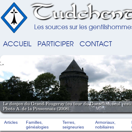
Tudchent
Les sources sur les gentilshomme
ACCUEIL
PARTICIPER
CONTACT
Le donjon du Grand-Fougeray (ou tour du Guesclin), seul vestig
Photo A. de la Pinsonnais (2008).
Articles
Familles,
Terres,
Armoriaux,
généalogies
seigneuries
nobiliaires