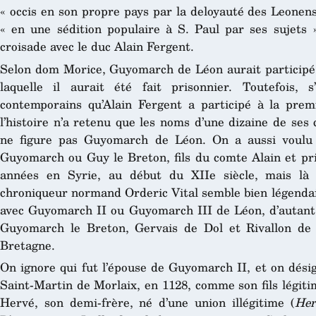
« occis en son propre pays par la deloyauté des Leonens
« en une sédition populaire à S. Paul par ses sujets »
croisade avec le duc Alain Fergent.
Selon dom Morice, Guyomarch de Léon aurait participé 
laquelle il aurait été fait prisonnier. Toutefois, 
contemporains qu’Alain Fergent a participé à la prem
l’histoire n’a retenu que les noms d’une dizaine de se
ne figure pas Guyomarch de Léon. On a aussi voulu
Guyomarch ou Guy le Breton, fils du comte Alain et pri
années en Syrie, au début du XIIe siècle, mais là 
chroniqueur normand Orderic Vital semble bien légendair
avec Guyomarch II ou Guyomarch III de Léon, d’autant
Guyomarch le Breton, Gervais de Dol et Rivallon de 
Bretagne.
On ignore qui fut l’épouse de Guyomarch II, et on dési
Saint-Martin de Morlaix, en 1128, comme son fils légiti
Hervé, son demi-frère, né d’une union illégitime (
Her