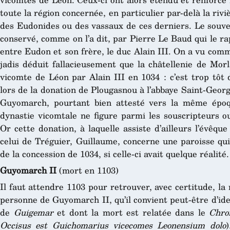
toute la région concernée, en particulier par-delà la riv
des Eudonides ou des vassaux de ces derniers. Le souve
conservé, comme on l’a dit, par Pierre Le Baud qui le ra
entre Eudon et son frère, le duc Alain III. On a vu com
jadis déduit fallacieusement que la châtellenie de Mor
vicomte de Léon par Alain III en 1034 : c’est trop tôt
lors de la donation de Plougasnou à l’abbaye Saint-Geor
Guyomarch, pourtant bien attesté vers la même épo
dynastie vicomtale ne figure
parmi les souscripteurs ou
Or cette donation, à laquelle assiste d’ailleurs l’évêqu
celui de Tréguier, Guillaume, concerne une paroisse qu
de la concession de 1034, si celle-ci avait quelque réalité.
Guyomarch II
(mort en 1103)
Il faut attendre 1103 pour retrouver, avec certitude, l
personne de Guyomarch II, qu’il convient peut-être d’ide
de
Guigemar
et dont la mort est relatée dans le
Chro
Occisus est Guichomarius vicecomes Leonensium dolo