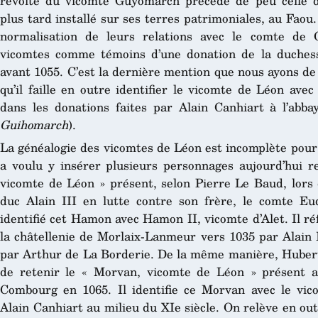
révolte du vicomte Guyomarch précède de peu celle 
plus tard installé sur ses terres patrimoniales, au Faou.
normalisation de leurs relations avec le comte de 
vicomtes comme témoins d’une donation de la duchess
avant 1055. C’est la dernière mention que nous ayons de
qu’il faille en outre identifier le vicomte de Léon av
dans les donations faites par Alain Canhiart à l’abb
Guihomarch
).
La généalogie des vicomtes de Léon est incomplète pour 
a voulu y insérer plusieurs personnages aujourd’hui re
vicomte de Léon » présent, selon Pierre Le Baud, lors 
duc Alain III en lutte contre son frère, le comte Eu
identifié cet Hamon avec Hamon II, vicomte d’Alet. Il r
la châtellenie de Morlaix-Lanmeur vers 1035 par Alain 
par Arthur de La Borderie. De la même manière, Hubert G
de retenir le « Morvan, vicomte de Léon » présent 
Combourg en 1065. Il identifie ce Morvan avec le vic
Alain Canhiart au milieu du XIe siècle. On relève en ou