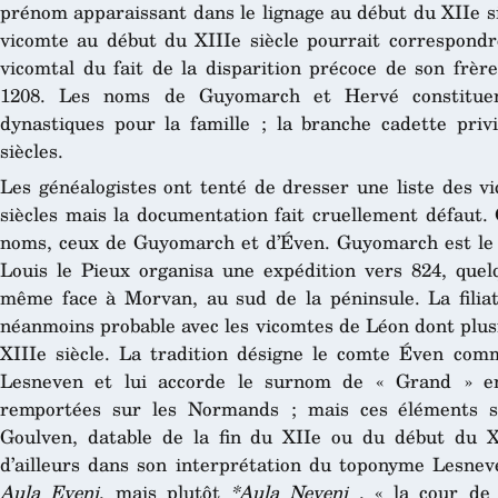
prénom apparaissant dans le lignage au début du XIIe s
vicomte au début du XIIIe siècle pourrait correspondr
vicomtal du fait de la disparition précoce de son frèr
1208. Les noms de Guyomarch et Hervé constituen
dynastiques pour la famille ; la branche cadette priv
siècles.
Les généalogistes ont tenté de dresser une liste des v
siècles mais la documentation fait cruellement défaut.
noms, ceux de Guyomarch et d’Éven. Guyomarch est le 
Louis le Pieux organisa une expédition vers 824, quel
même face à Morvan, au sud de la péninsule. La filiati
néanmoins probable avec les vicomtes de Léon dont plus
XIIIe siècle. La tradition désigne le comte Éven comm
Lesneven et lui accorde le surnom de « Grand » en 
remportées sur les Normands ; mais ces éléments 
Goulven, datable de la fin du XIIe ou du début du X
d’ailleurs dans son interprétation du toponyme Lesneve
Aula Eveni
, mais plutôt
*Aula Neveni
, « la cour de