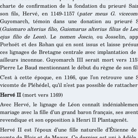
charte de confirmation de la fondation du prieuré Sai
son fils, Hervé, en 1149-1157 (
pater meus G. vicecom
Guyomarch, témoin dans une donation au prieuré Sa
(
Guiomaro alterius filio, Guiomarus alterius filius de Le
ejus filio de Leon
). Le
nomen Joscio
, ou Josselin, ap
Porhoët et des Rohan qui en sont issus et laisse présu
ces lignages de Bretagne centrale avec implantation de
ailleurs inconnue. Guyomarch III serait mort vers 115
Pierre Le Baud mentionnant le début du règne de son fil
C’est à cette époque, en 1166, que l’on retrouve une S
vicomte de Pléhédel, qu’il n’est pas possible de rattacher
Hervé II
(mort vers 1169)
Avec Hervé, le lignage de Léon connaît indéniableme
mariage avec la fille d’un grand baron français, ses avent
revendique et son opposition à Henri II Plantagenêt.
Hervé II est l’époux d’une fille naturelle d’Étienne de
comte de Blois et de Meaux. Ce dernier est uni à Adèle 