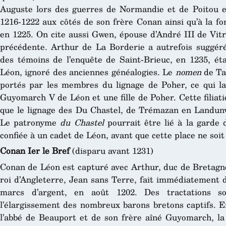
Auguste lors des guerres de Normandie et de Poitou et
1216-1222 aux côtés de son frère Conan ainsi qu’à la f
en 1225. On cite aussi Gwen, épouse d’André III de Vitr
précédente. Arthur de La Borderie a autrefois suggér
des témoins de l’enquête de Saint-Brieuc, en 1235, ét
Léon, ignoré des anciennes généalogies. Le
nomen
de Ta
portés par les membres du lignage de Poher, ce qui l
Guyomarch V de Léon et une fille de Poher. Cette filiatio
que le lignage des Du Chastel, de Trémazan en Landunve
Le patronyme
du Chastel
pourrait être lié à la garde 
confiée à un cadet de Léon, avant que cette place ne soi
Conan Ier le Bref
(disparu avant 1231)
Conan de Léon est capturé avec Arthur, duc de Bretagne
roi d’Angleterre, Jean sans Terre, fait immédiatement
marcs d’argent, en août 1202. Des tractations s
l’élargissement des nombreux barons bretons captifs. E
l’abbé de Beauport et de son frère aîné Guyomarch, la