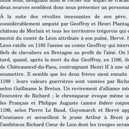
deux sources semblent donc nous présenter un personnag
À la suite des révoltes incessantes de son père
considérablement amputé par Geoffroy et Henri Plantage
château de Morlaix et tous les territoires trégorois qui
moitié du comté de Léon attribuée à son puîné, Hervé. 
Léon ratifie en 1185 l’assise au comte Geoffroy qui inter
fiefs de chevaliers en Bretagne au profit de l’aîné. On
tard, quand, après la mort du duc Geoffroy, en 1186, i
de Châteauneuf-du-Faou, contraignant Henri II à une ul
soumettre. Il semble que les deux frères aient ensuite 
1189 : leurs valeurs guerrières sont vantées par Rich
selon Guillaume le Breton. Un revirement d’alliance int
l’encontre de Richard ; le chroniqueur évoque même u
les Français et Philippe Auguste (
amico federe conjon
1196, selon Pierre Le Baud, Guyomarch et Hervé app
Constance et accueillent le jeune Arthur à Brest p
l’ambitieux Richard Cœur de Lion dont les troupes serai