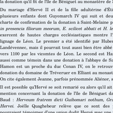
la donation qu’il fit de l’île de Béniguet au monastère d
Du mariage d’Hervé II et de la fille adultérine d’Éti
plusieurs enfants dont Guyomarch IV qui suit et deu
charte de confirmation de la donation à Saint-Melaine 
in presencia filiorum meorum, E. scilicet abbati et H. leo
exercent de hautes charges ecclésiastiques montre 
lignage de Léon. Le premier a été identifié par Huber
Landévennec, mais il pourrait tout aussi bien être abbé
vers 1100 par les vicomtes de Léon. Le second est Ha
aussi comme témoin dans une donation à l’abbaye de Sa
Hamon est un proche du duc Conan IV, on le retrou
donation du domaine de Tréveruer en Elliant au monast
On cite également Jeanne, parfois prénommée Aliénor, 
Il est possible qu’Hervé se soit remarié ou alors qu’il ait
mention concernant la donation de l’île de Béniguet d
Baud :
Herveum fratrem dicti Guihomari nothum, Grad
Hervei
. Joëlle Quaghebeur relève que ce sont des p
pourraient témoigner d’une union dudit Hervé avec une