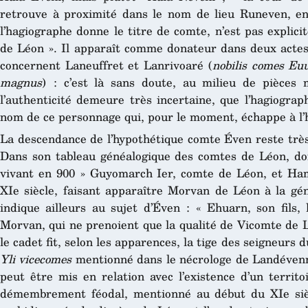
retrouve à proximité dans le nom de lieu Runeven, en
l’hagiographe donne le titre de comte, n’est pas expli
de Léon ». Il apparaît comme donateur dans deux actes
concernent Laneuffret et Lanrivoaré (
nobilis comes Eu
magnus
) : c’est là sans doute, au milieu de pièces 
l’authenticité demeure très incertaine, que l’hagiogra
nom de ce personnage qui, pour le moment, échappe à l’h
La descendance de l’hypothétique comte Éven reste très 
Dans son tableau généalogique des comtes de Léon, do
vivant en 900 » Guyomarch Ier, comte de Léon, et Ha
XIe siècle, faisant apparaître Morvan de Léon à la g
indique ailleurs au sujet d’Éven : « Ehuarn, son fils
Morvan, qui ne prenoient que la qualité de Vicomte de L
le cadet fit, selon les apparences, la tige des seigneur
Yli vicecomes
mentionné dans le nécrologe de Landévenn
peut être mis en relation avec l’existence d’un terri
démembrement féodal, mentionné au début du XIe siècl