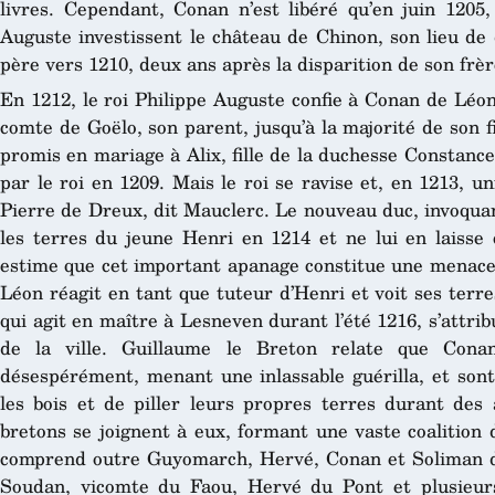
livres. Cependant, Conan n’est libéré qu’en juin 1205
Auguste investissent le château de Chinon, son lieu de
père vers 1210, deux ans après la disparition de son fr
En 1212, le roi Philippe Auguste confie à Conan de Léon 
comte de Goëlo, son parent, jusqu’à la majorité de son fi
promis en mariage à Alix, fille de la duchesse Constanc
par le roi en 1209. Mais le roi se ravise et, en 1213, uni
Pierre de Dreux, dit Mauclerc. Le nouveau duc, invoquan
les terres du jeune Henri en 1214 et ne lui en laisse 
estime que cet important apanage constitue une menace
Léon réagit en tant que tuteur d’Henri et voit ses terr
qui agit en maître à Lesneven durant l’été 1216, s’attrib
de la ville. Guillaume le Breton relate que Con
désespérément, menant une inlassable guérilla, et sont
les bois et de piller leurs propres terres durant des 
bretons se joignent à eux, formant une vaste coalition 
comprend outre Guyomarch, Hervé, Conan et Soliman de
Soudan, vicomte du Faou, Hervé du Pont et plusieurs 