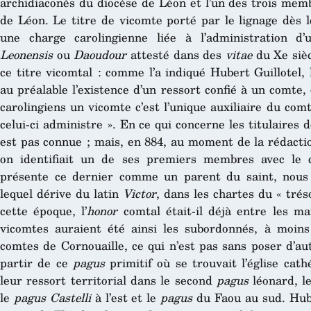
archidiaconés du diocèse de Léon et l’un des trois mem
de Léon. Le titre de vicomte porté par le lignage dès 
une charge carolingienne liée à l’administration d
Leonensis
ou
Daoudour
attesté dans des
vitae
du Xe sièc
ce titre vicomtal : comme l’a indiqué Hubert Guillotel,
au préalable l’existence d’un ressort confié à un comte,
carolingiens un vicomte c’est l’unique auxiliaire du com
celui-ci administre ». En ce qui concerne les titulaires 
est pas connue ; mais, en 884, au moment de la rédacti
on identifiait un de ses premiers membres avec le 
présente ce dernier comme un parent du saint, nous p
lequel dérive du latin
Victor
, dans les chartes du « trés
cette époque, l’
honor
comtal était-il déjà entre les m
vicomtes auraient été ainsi les subordonnés, à moins
comtes de Cornouaille, ce qui n’est pas sans poser d’au
partir de ce
pagus
primitif où se trouvait l’église cat
leur ressort territorial dans le second
pagus
léonard, l
le
pagus Castelli
à l’est et le
pagus
du Faou au sud. Huber