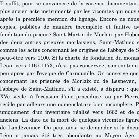
Il suffit, pour se convaincre de la carence documentair
plus ancien acte instrumenté par les vicomtes qui nous 
après la première mention du lignage. Encore ne nous
copies, publiées de manière incomplète et fautive ava
fondation du prieuré Saint-Martin de Morlaix par Hubert
des deux autres prieurés morlaisiens, Saint-Mathieu e
comme les actes concernant les origines de l’abbaye de 
peut-être vers 1100. Si la charte de fondation du mon
Léon, vers 1167-1173, n’est pas conservée, son contenu
peu après par l’évêque de Cornouaille. On conserve que
concernant les prieurés de Morlaix ou de Lesneven, 
l’abbaye de Saint-Mathieu, s’il a existé, a disparu : q
XVe siècle, à l’occasion d’une procédure, ou par Pier
recèle par ailleurs une nomenclature bien incomplète. P
uniquement d’un inventaire réalisé vers 1662 et de q
anciens. La date de la mort de quelques vicomtes figur
de Landévennec. On peut ainsi se demander si la docu
Léon a jamais été très abondante au Moyen Âge, et