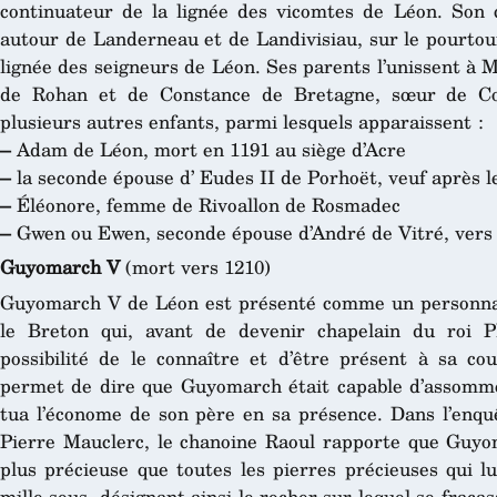
continuateur de la lignée des vicomtes de Léon. Son ca
autour de Landerneau et de Landivisiau, sur le pourtour 
lignée des seigneurs de Léon. Ses parents l’unissent à Ma
de Rohan et de Constance de Bretagne, sœur de C
plusieurs autres enfants, parmi lesquels apparaissent :
–
Adam de Léon, mort en 1191 au siège d’Acre
–
la seconde épouse d’ Eudes II de Porhoët, veuf après l
–
Éléonore, femme de Rivoallon de Rosmadec
–
Gwen ou Ewen, seconde épouse d’André de Vitré, vers 
Guyomarch V
(mort vers 1210)
Guyomarch V de Léon est présenté comme un personn
le Breton qui, avant de devenir chapelain du roi P
possibilité de le connaître et d’être présent à sa cou
permet de dire que Guyomarch était capable d’assommer
tua l’économe de son père en sa présence. Dans l’enqu
Pierre Mauclerc, le chanoine Raoul rapporte que Guyom
plus précieuse que toutes les pierres précieuses qui l
mille sous, désignant ainsi le rocher sur lequel se fracas