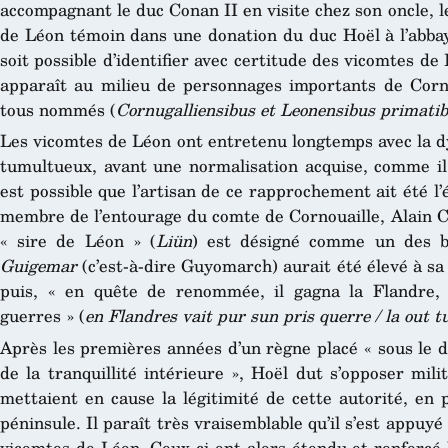
accompagnant le duc Conan II en visite chez son oncle, l
de Léon témoin dans une donation du duc Hoël à l’abbay
soit possible d’identifier avec certitude des vicomtes d
apparaît au milieu de personnages importants de Corn
tous nommés (
Cornugalliensibus et Leonensibus primati
Les vicomtes de Léon ont entretenu longtemps avec la d
tumultueux, avant une normalisation acquise, comme il v
est possible que l’artisan de ce rapprochement ait été 
membre de l’entourage du comte de Cornouaille, Alain C
« sire de Léon » (
Liün
) est désigné comme un des b
Guigemar
(c’est-à-dire Guyomarch) aurait été élevé à sa
puis, « en quête de renommée, il gagna la Flandre, o
guerres » (
en Flandres
vait pur sun pris querre / la out t
Après les premières années d’un règne placé « sous le d
de la tranquillité intérieure », Hoël dut s’opposer mil
mettaient en cause la légitimité de cette autorité, en 
péninsule. Il paraît très vraisemblable qu’il s’est appuy
vicomtes de Léon. Ceux-ci ont alors étendu et renforcé 