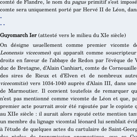
comté de Flandre, le nom du
pagus
primitif s’est impos
comte sera uniquement porté par Hervé II de Léon, dans 
*
* *
Guyomarch Ier
(attesté vers le milieu du XIe siècle)
On désigne usuellement comme premier vicomte 
Leonensis vicecomes
) qui apparaît comme souscripteur
droits en faveur de l’abbaye de Redon par l’évêque de V
duc de Bretagne, d’Alain Canhiart, comte de Cornouaill
des sires de Rieux et d’Elven et de nombreux autre
vicecomitis
) vers 1034-1040 auprès d’Alain III, dans une
de Marmoutier. Il convient toutefois de remarquer q
n’est pas mentionné comme vicomte de Léon et que, pa
premier acte pourrait avoir été rajoutée par le copiste 
au XIIe siècle : il aurait alors rajouté cette mention ta
un membre du lignage vicomtal léonard lui semblait évid
à l’étude de quelques actes du cartulaire de Saint-Geo
des règles de transmission onomastique, que ce Gu