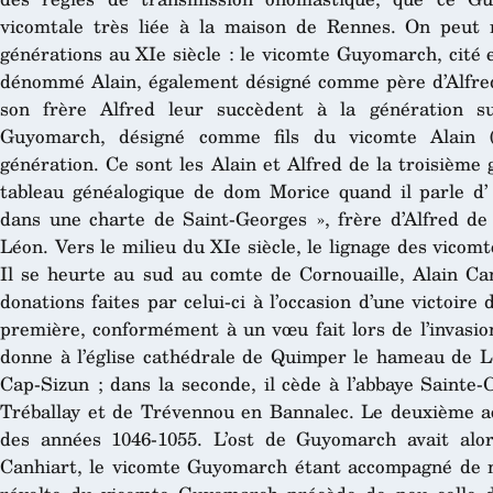
vicomtale très liée à la maison de Rennes. On peut r
générations au XIe siècle : le vicomte Guyomarch, cité en
dénommé Alain, également désigné comme père d’Alfred 
son frère Alfred leur succèdent à la génération s
Guyomarch, désigné comme fils du vicomte Alain (
génération. Ce sont les Alain et Alfred de la troisième
tableau généalogique de dom Morice quand il parle d
dans une charte de Saint-Georges », frère d’Alfred d
Léon. Vers le milieu du XIe siècle, le lignage des vicom
Il se heurte au sud au comte de Cornouaille, Alain C
donations faites par celui-ci à l’occasion d’une victoir
première, conformément à un vœu fait lors de l’invasio
donne à l’église cathédrale de Quimper le hameau de L
Cap-Sizun ; dans la seconde, il cède à l’abbaye Sainte
Tréballay et de Trévennou en Bannalec. Le deuxième ac
des années 1046-1055. L’ost de Guyomarch avait alo
Canhiart, le vicomte Guyomarch étant accompagné de 