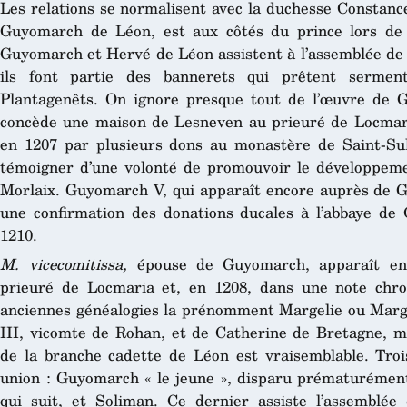
Les relations se normalisent avec la duchesse Constance
Guyomarch de Léon, est aux côtés du prince lors de
Guyomarch et Hervé de Léon assistent à l’assemblée de
ils font partie des bannerets qui prêtent sermen
Plantagenêts. On ignore presque tout de l’œuvre de 
concède une maison de Lesneven au prieuré de Locmar
en 1207 par plusieurs dons au monastère de Saint-Su
témoigner d’une volonté de promouvoir le développemen
Morlaix. Guyomarch V, qui apparaît encore auprès de
une confirmation des donations ducales à l’abbaye de
1210.
M. vicecomitissa,
épouse de Guyomarch, apparaît en
prieuré de Locmaria et, en 1208, dans une note chr
anciennes généalogies la prénomment Margelie ou Marguer
III, vicomte de Rohan, et de Catherine de Bretagne, ma
de la branche cadette de Léon est vraisemblable. Trois
union : Guyomarch « le jeune », disparu prématurément
qui suit, et Soliman. Ce dernier assiste l’assemblée