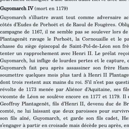
Guyomarch IV
(mort en 1179)
Guyomarch s’illustre avant tout comme adversaire ac
côtés d’Eudes de Porhoët et de Raoul de Fougères. Oblig
campagne de 1167, il ne semble pas se soulever lors de 
Plantagenêt ravage le Porhoët, la Cornouaille et le pa
chasse du siège épiscopal de Saint-Pol-de-Léon son f
tenter un rapprochement avec Henri II. Le prélat reçoi
Guyomarch, lui inflige de lourdes pertes et le capture
Guyomarch fait peu après assassiner son frère Hamo
soumettre quelques mois plus tard à Henri II Plantage
dont trois restent aux mains du roi. S’il n’est pas que
révolte de 1173 menée par Aliénor d’Aquitaine, ses fil
vicomte de Léon se soulève encore en 1177 et 1179. Il 
Geoffroy Plantagenêt, fils d’Henri II, devenu duc de Br
comté, ne lui laissant que deux paroisses pour survivr
son fils aîné, Guyomarch, et garde son fils cadet, H
s’engager à partir en croisade mais décède peu après, e