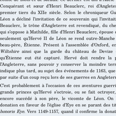
Conquérant et sœur d’Henri Beauclerc, roi d’Anglet
premier tiers du XIIe siècle. Selon le chroniqueur 
Léon a décliné l’invitation de ce souverain qui l’invita
Beauclerc, le trône d’Angleterre est revendiqué, du ch
qui s’oppose à Mathilde, fille d’Henri Beauclerc, épouse 
seulement qu’Hervé II de Léon se rend outre-Manche 
beau-père, Étienne. Présent à l’assemblée d’Oxford, en
Wiltshire
ainsi que la garde du château de Devize o
qu’Étienne eut été capturé. Hervé doit rendre la p
l’Angleterre, sans pouvoir y conserver la moindre ter
indique plus tard, au sujet des événements de 1163, que
par suite d’un coup reçu lors de ses guerres en Angleterr
C’est probablement à l’occasion de ces aventures guerri
grands princes qu’Hervé s’octroie, ou se fait octroyer,
encore succédé à son père, le vicomte de Léon. On le
donation en faveur de l’église d’Eye en se parant des t
honoris Eye
. Vers 1149-1157, quand il confirme la donat