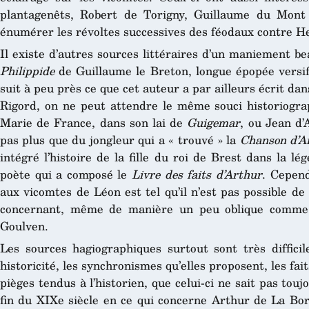
plantagenêts, Robert de Torigny, Guillaume du Mon
énumérer les révoltes successives des féodaux contre Henr
Il existe d’autres sources littéraires d’un maniement bea
Philippide
de Guillaume le Breton, longue épopée versifi
suit à peu près ce que cet auteur a par ailleurs écrit da
Rigord, on ne peut attendre le même souci historiogr
Marie de France, dans son lai de
Guigemar
, ou Jean d
pas plus que du jongleur qui a « trouvé » la
Chanson d’A
intégré l’histoire de la fille du roi de Brest dans la 
poète qui a composé le
Livre des faits d’Arthur
. Cepend
aux vicomtes de Léon est tel qu’il n’est pas possible d
concernant, même de manière un peu oblique comme 
Goulven.
Les sources hagiographiques surtout sont très difficile
historicité, les synchronismes qu’elles proposent, les fai
pièges tendus à l’historien, que celui-ci ne sait pas touj
fin du XIXe siècle en ce qui concerne Arthur de La Bord