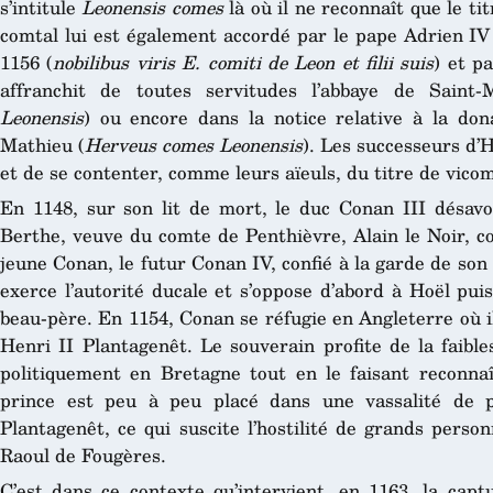
s’intitule
Leonensis comes
là où il ne reconnaît que le ti
comtal lui est également accordé par le pape Adrien IV 
1156 (
nobilibus viris E. comiti de Leon et filii suis
) et p
affranchit de toutes servitudes l’abbaye de Saint
Leonensis
) ou encore dans la notice relative à la don
Mathieu (
Herveus comes Leonensis
). Les successeurs d’
et de se contenter, comme leurs aïeuls, du titre de vico
En 1148, sur son lit de mort, le duc Conan III désavou
Berthe, veuve du comte de Penthièvre, Alain le Noir, c
jeune Conan, le futur Conan IV, confié à la garde de so
exerce l’autorité ducale et s’oppose d’abord à Hoël pui
beau-père. En 1154, Conan se réfugie en Angleterre où il 
Henri II Plantagenêt. Le souverain profite de la faibl
politiquement en Bretagne tout en le faisant reconn
prince est peu à peu placé dans une vassalité de p
Plantagenêt, ce qui suscite l’hostilité de grands per
Raoul de Fougères.
C’est dans ce contexte qu’intervient, en 1163, la capt