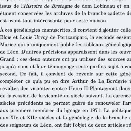
issus de l’
Histoire
de Bretagne
de dom Lobineau et en e
étaient conservées les archives de la branche cadette d
est avant tout intéressante pour cette maison
À ces généalogies manuscrites, il convient d’ajouter cell
Blois et Louis Urvoy de Portzamparc, la seconde essent
Morice qui a uniquement publié les tableaux généalogiq
de Léon. D’autres précisions apparaissent dans les œuvr
Grand : ces deux auteurs ont pu utiliser des sources a
jusqu’à nous et leur témoignage reste parfois sujet à ca
second. De fait, il convient de revenir sur cette gé
compléter ce qu’a pu en dire Arthur de La Borderie il
révoltes des vicomtes contre Henri II Plantagenêt dans 
de la cession de la vicomté au siècle suivant. La caren
siècles précédents ne permet guère de renouveler l’art
aux premiers membres du lignage en 1971. La politiqu
aux XIe et XIIe siècles et la généalogie de la branche 
des seigneurs de Léon, ont fait l’objet de deux articles r