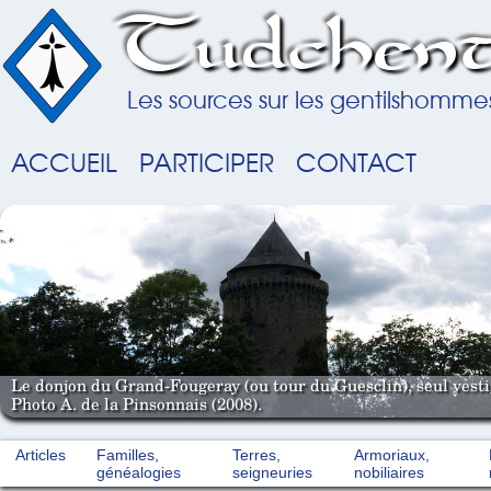
Tudchent
Les sources sur les gentilshomme
ACCUEIL
PARTICIPER
CONTACT
Le donjon du Grand-Fougeray (ou tour du Guesclin), seul vestig
Photo A. de la Pinsonnais (2008).
Articles
Familles,
Terres,
Armoriaux,
généalogies
seigneuries
nobiliaires