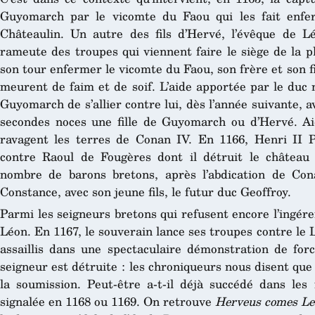
Guyomarch par le vicomte du Faou qui les fait enfe
Châteaulin. Un autre des fils d’Hervé, l’évêque de 
rameute des troupes qui viennent faire le siège de la pla
son tour enfermer le vicomte du Faou, son frère et son fi
meurent de faim et de soif. L’aide apportée par le duc 
Guyomarch de s’allier contre lui, dès l’année suivante,
secondes noces une fille de Guyomarch ou d’Hervé. Ai
ravagent les terres de Conan IV. En 1166, Henri II P
contre Raoul de Fougères dont il détruit le château 
nombre de barons bretons, après l’abdication de Cona
Constance, avec son jeune fils, le futur duc Geoffroy.
Parmi les seigneurs bretons qui refusent encore l’ingér
Léon. En 1167, le souverain lance ses troupes contre le 
assaillis dans une spectaculaire démonstration de forc
seigneur est détruite : les chroniqueurs nous disent qu
la soumission. Peut-être a-t-il déjà succédé dans les
signalée en 1168 ou 1169. On retrouve
Herveus comes Le