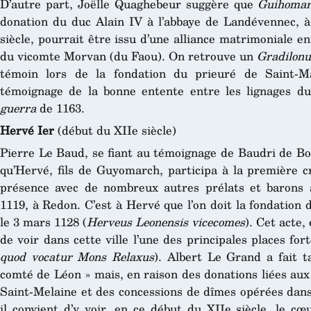
D’autre part, Joëlle Quaghebeur suggère que
Guihomarc
donation du duc Alain IV à l’abbaye de Landévennec, à
siècle, pourrait être issu d’une alliance matrimoniale en
du vicomte Morvan (du Faou). On retrouve un
Gradilonus
témoin lors de la fondation du prieuré de Saint-M
témoignage de la bonne entente entre les lignages du
guerra
de 1163.
Hervé Ier
(début du XIIe siècle)
Pierre Le Baud, se fiant au témoignage de Baudri de Bo
qu’Hervé, fils de Guyomarch, participa à la première c
présence avec de nombreux autres prélats et barons a
1119, à Redon. C’est à Hervé que l’on doit la fondation
le 3 mars 1128 (
Herveus Leonensis vicecomes
). Cet acte,
de voir dans cette ville l’une des principales places for
quod vocatur Mons Relaxus
). Albert Le Grand a fait t
comté de Léon » mais, en raison des donations liées aux
Saint-Melaine et des concessions de dîmes opérées dans
il convient d’y voir, en ce début du XIIe siècle, le 