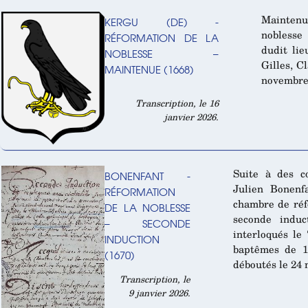
Maintenue
KERGU (DE) -
noblesse
RÉFORMATION DE LA
dudit lie
NOBLESSE –
Gilles, C
MAINTENUE (1668)
novembre
Transcription, le 16
janvier 2026.
Suite à des c
BONENFANT -
Julien Bonenf
RÉFORMATION
chambre de réf
DE LA NOBLESSE
seconde induc
– SECONDE
interloqués le 
INDUCTION
baptêmes de 15
(1670)
déboutés le 24 
Transcription, le
9 janvier 2026.