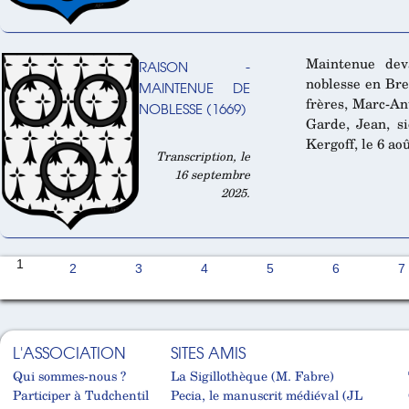
Maintenue dev
RAISON -
noblesse en Bre
MAINTENUE DE
frères, Marc-Ant
NOBLESSE (1669)
Garde, Jean, s
Kergoff, le 6 ao
Transcription, le
16 septembre
2025.
1
2
3
4
5
6
7
L'ASSOCIATION
SITES AMIS
Qui sommes-nous ?
La Sigillothèque (M. Fabre)
Participer à Tudchentil
Pecia, le manuscrit médiéval (JL