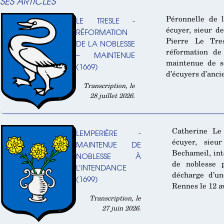
SES ARTICLES
Péronnelle de 
LE TRESLE -
écuyer, sieur d
RÉFORMATION
Pierre Le Tre
DE LA NOBLESSE
réformation de
– MAINTENUE
maintenue de s
(1669)
d’écuyers d’anci
Transcription, le
28 juillet 2026.
Catherine Le 
LEMPERIÈRE -
écuyer, sieu
MAINTENUE DE
Bechameil, in
NOBLESSE À
de noblesse 
L’INTENDANCE
décharge d’un
(1699)
Rennes le 12 av
Transcription, le
27 juin 2026.