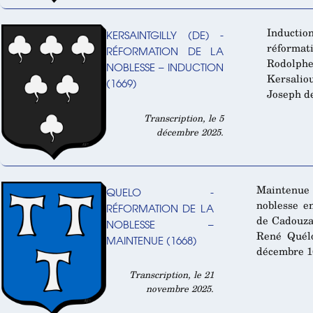
Inducti
KERSAINTGILLY (DE) -
réforma
RÉFORMATION DE LA
Rodolph
NOBLESSE – INDUCTION
Kersalio
(1669)
Joseph de
Transcription, le 5
décembre 2025.
Maintenue 
QUELO -
noblesse e
RÉFORMATION DE LA
de Cadouzan
NOBLESSE –
René Quélo
MAINTENUE (1668)
décembre 1
Transcription, le 21
novembre 2025.