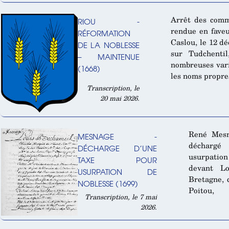
Arrêt des commi
RIOU -
rendue en fave
RÉFORMATION
Caslou, le 12 d
DE LA NOBLESSE
sur Tudchentil
– MAINTENUE
nombreuses vari
(1668)
les noms propre
Transcription, le
20 mai 2026.
René Mesna
MESNAGE -
déchargé 
DÉCHARGE D’UNE
usurpation 
TAXE POUR
devant Lo
USURPATION DE
Bretagne, 
NOBLESSE (1699)
Poitou,
Transcription, le 7 mai
2026.