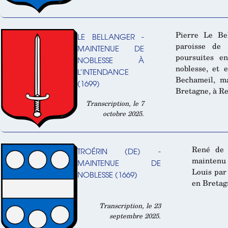
Pierre Le Bel
LE BELLANGER -
paroisse de 
MAINTENUE DE
poursuites e
NOBLESSE À
noblesse, et 
L’INTENDANCE
Bechameil, m
(1699)
Bretagne, à Re
Transcription, le 7
octobre 2025.
René de 
TROÉRIN (DE) -
maintenu 
MAINTENUE DE
Louis par
NOBLESSE (1669)
en Bretag
Transcription, le 23
septembre 2025.