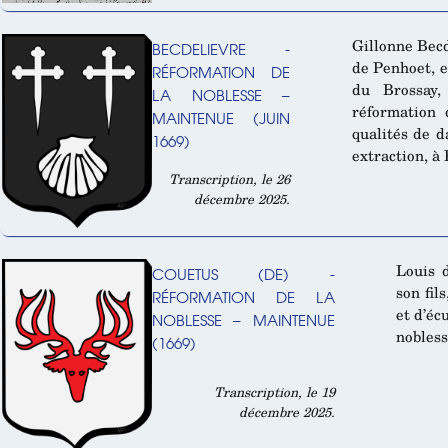
Gillonne Becd
BECDELIEVRE -
de Penhoet, e
RÉFORMATION DE
du Brossay
LA NOBLESSE –
réformation 
MAINTENUE (JUIN
qualités de d
1669)
extraction, à 
Transcription, le 26
décembre 2025.
Louis d
COUETUS (DE) -
son fil
RÉFORMATION DE LA
et d’éc
NOBLESSE – MAINTENUE
nobless
(1669)
Transcription, le 19
décembre 2025.