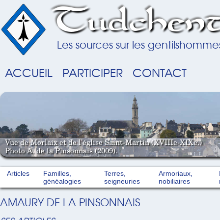
Tudchent
Les sources sur les gentilshomme
ACCUEIL
PARTICIPER
CONTACT
Vue de Morlaix et de l'église Saint-Martin (XVIIIe-XIXe.)
Photo A. de la Pinsonnais (2009).
Articles
Familles,
Terres,
Armoriaux,
généalogies
seigneuries
nobiliaires
AMAURY DE LA PINSONNAIS