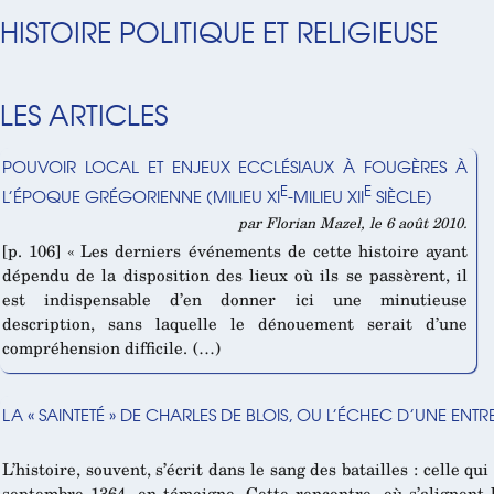
HISTOIRE POLITIQUE ET RELIGIEUSE
LES ARTICLES
POUVOIR LOCAL ET ENJEUX ECCLÉSIAUX À FOUGÈRES À
E
E
L’ÉPOQUE GRÉGORIENNE (MILIEU XI
-MILIEU XII
SIÈCLE)
par Florian Mazel, le 6 août 2010.
[p. 106] « Les derniers événements de cette histoire ayant
dépendu de la disposition des lieux où ils se passèrent, il
est indispensable d’en donner ici une minutieuse
description, sans laquelle le dénouement serait d’une
compréhension difficile. (…)
LA « SAINTETÉ » DE CHARLES DE BLOIS, OU L’ÉCHEC D’UNE ENT
L’histoire, souvent, s’écrit dans le sang des batailles : celle qu
septembre 1364, en témoigne. Cette rencontre, où s’alignent 