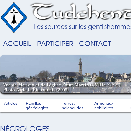
Tudchent
Les sources sur les gentilshomme
ACCUEIL
PARTICIPER
CONTACT
Vue de Morlaix et de l'église Saint-Martin (XVIIIe-XIXe.)
Photo A. de la Pinsonnais (2009).
Articles
Familles,
Terres,
Armoriaux,
généalogies
seigneuries
nobiliaires
NÉCROLOGES