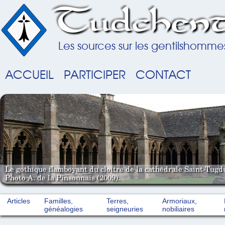
Tudchent
Les sources sur les gentilshomme
ACCUEIL
PARTICIPER
CONTACT
Le gothique flamboyant du cloître de la cathédrale Saint-Tugd
Photo A. de la Pinsonnais (2009).
Articles
Familles,
Terres,
Armoriaux,
généalogies
seigneuries
nobiliaires