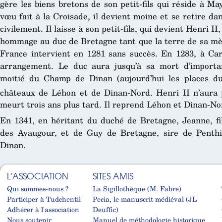
gère les biens bretons de son petit-fils qui réside à M
vœu fait à la Croisade, il devient moine et se retire d
civilement. Il laisse à son petit-fils, qui devient Henri II
hommage au duc de Bretagne tant que la terre de sa mèr
France intervient en 1281 sans succès. En 1283, à Car
arrangement. Le duc aura jusqu’à sa mort d’importan
moitié du Champ de Dinan (aujourd’hui les places d
châteaux de Léhon et de Dinan-Nord. Henri II n’aura 
meurt trois ans plus tard. Il reprend Léhon et Dinan-No
En 1341, en héritant du duché de Bretagne, Jeanne, fil
des Avaugour, et de Guy de Bretagne, sire de Penthi
Dinan.
L'ASSOCIATION
SITES AMIS
Qui sommes-nous ?
La Sigillothèque (M. Fabre)
Participer à Tudchentil
Pecia, le manuscrit médiéval (JL
Adhérer à l'association
Deuffic)
Nous soutenir
Manuel de méthodologie historique