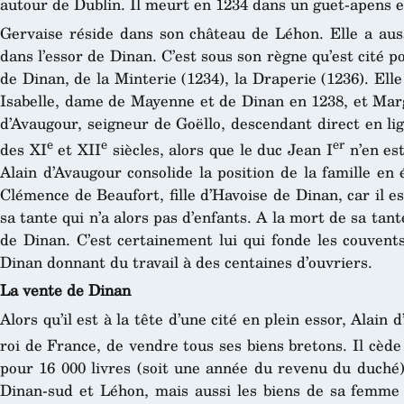
autour de Dublin. Il meurt en 1234 dans un guet-apens e
Gervaise réside dans son château de Léhon. Elle a auss
dans l’essor de Dinan. C’est sous son règne qu’est cité p
de Dinan, de la Minterie (1234), la Draperie (1236). Elle 
Isabelle, dame de Mayenne et de Dinan en 1238, et Ma
d’Avaugour, seigneur de Goëllo, descendant direct en l
e
e
er
des XI
et XII
siècles, alors que le duc Jean I
n’en est
Alain d’Avaugour consolide la position de la famille en
Clémence de Beaufort, fille d’Havoise de Dinan, car il es
sa tante qui n’a alors pas d’enfants. A la mort de sa tant
de Dinan. C’est certainement lui qui fonde les couvent
Dinan donnant du travail à des centaines d’ouvriers.
La vente de Dinan
Alors qu’il est à la tête d’une cité en plein essor, Alain
roi de France, de vendre tous ses biens bretons. Il cède 
pour 16 000 livres (soit une année du revenu du duché),
Dinan-sud et Léhon, mais aussi les biens de sa femme q