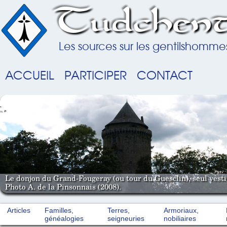
Tudchent
Les sources sur les gentilshomme
ACCUEIL
PARTICIPER
CONTACT
Le donjon du Grand-Fougeray (ou tour du Guesclin), seul vestig
Photo A. de la Pinsonnais (2008).
Articles
Familles,
Terres,
Armoriaux,
généalogies
seigneuries
nobiliaires