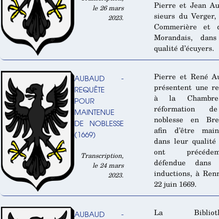
Pierre et Jean A
le 26 mars
sieurs du Verger,
2023.
Commerière et 
Morandais, dans
qualité d’écuyers.
Pierre et René A
AUBAUD -
présentent une r
REQUÊTE
à la Chambr
POUR
réformation d
MAINTENUE
noblesse en Bre
DE NOBLESSE
afin d’être main
(1669)
dans leur qualité 
ont précédem
Transcription,
défendue dans 
le 24 mars
inductions, à Ren
2023.
22 juin 1669.
La Biblioth
AUBAUD -