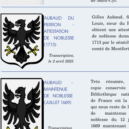
de Saint-Cyr.
Gilles Aubaud, f
AUBAUD DU
Louis, sieur du 
PERRON -
obtient une attes
ATTESTATION
de noblesse donn
DE NOBLESSE
1713 par le sénéc
(1713)
comté de Montfort
Transcription,
le 2 avril 2023.
Très résumée, 
AUBAUD -
copie conservée
MAINTENUE
Bibliothèque nat
DE NOBLESSE
de France est la
(JUILLET 1669)
qui nous reste de l
de maintenu
noblesse du 12 j
1669 maintenant 
Transcription,