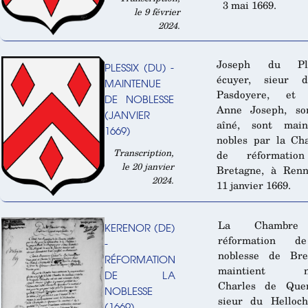
3 mai 1669.
le 9 février
2024.
Joseph du Ple
PLESSIX (DU) -
écuyer, sieur 
MAINTENUE
Pasdoyere, et
DE NOBLESSE
Anne Joseph, son
(JANVIER
aîné, sont main
1669)
nobles par la Ch
Transcription,
de réformatio
le 20 janvier
Bretagne, à Renn
2024.
11 janvier 1669.
La Chambre
KERENOR (DE)
réformation d
-
noblesse de Bre
RÉFORMATION
maintient no
DE LA
Charles de Quer
NOBLESSE
sieur du Helloch
(1669)