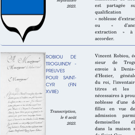
septembre
est partagée s
2023.
qualificatio
« noblesse d’extrac
ou « d’anci
extraction » à
accorder.
Vincent Robiou, é
ROBIOU DE
sieur de Trogu
TROGUINDY -
envoie à Denis-
PREUVES
d’Hozier, généal
POUR SAINT-
du roi, l’inventai
CYR (FIN
titres et les t
XVIIIE)
nécessaires à prou
noblesse d’une d
filles en vue d
Transcription,
admission parm
le 6 août
demoiselles él
2023.
dans la maison r