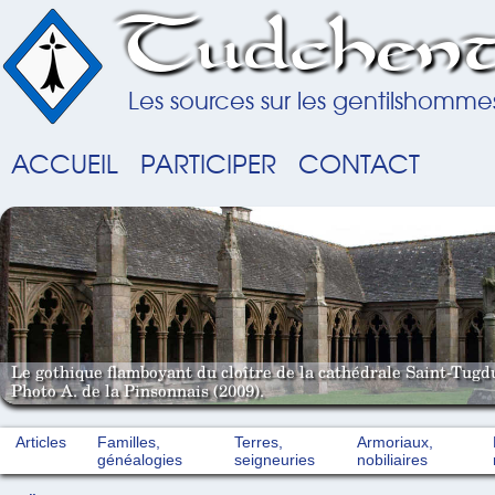
Tudchent
Les sources sur les gentilshomme
ACCUEIL
PARTICIPER
CONTACT
Le gothique flamboyant du cloître de la cathédrale Saint-Tugd
Photo A. de la Pinsonnais (2009).
Articles
Familles,
Terres,
Armoriaux,
généalogies
seigneuries
nobiliaires