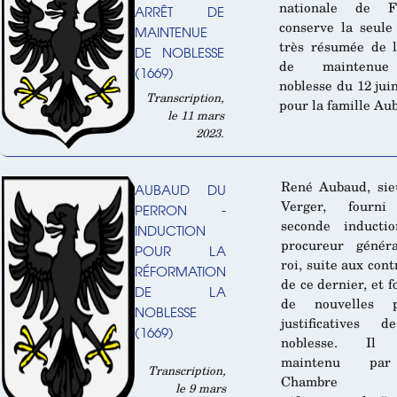
nationale de F
ARRÊT DE
conserve la seule
MAINTENUE
très résumée de l
DE NOBLESSE
de maintenu
(1669)
noblesse du 12 jui
Transcription,
pour la famille Au
le 11 mars
2023.
René Aubaud, sie
AUBAUD DU
Verger, fourn
PERRON -
seconde inducti
INDUCTION
procureur génér
POUR LA
roi, suite aux cont
RÉFORMATION
de ce dernier, et f
DE LA
de nouvelles p
NOBLESSE
justificatives 
(1669)
noblesse. Il 
maintenu pa
Transcription,
Chambre
le 9 mars