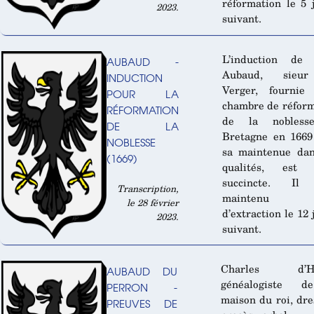
réformation le 5 j
2023.
suivant.
L’induction de
AUBAUD -
Aubaud, sieu
INDUCTION
Verger, fournie
POUR LA
chambre de réfor
RÉFORMATION
de la nobless
DE LA
Bretagne en 1669
NOBLESSE
sa maintenue dan
(1669)
qualités, est 
succincte. Il
Transcription,
maintenu n
le 28 février
d’extraction le 12 j
2023.
suivant.
Charles d’Hoz
AUBAUD DU
généalogiste 
PERRON -
maison du roi, dre
PREUVES DE