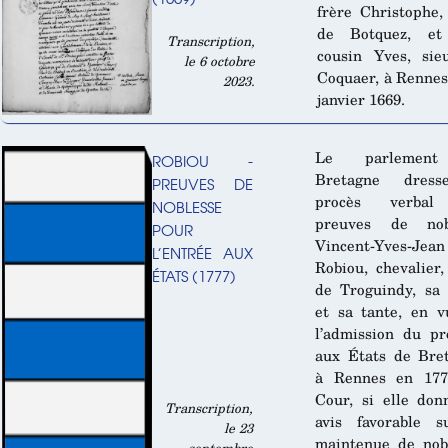
frère Christophe,
de Botquez, et
Transcription,
cousin Yves, sie
le 6 octobre
Coquaer, à Rennes
2023.
janvier 1669.
Le parlemen
ROBIOU -
Bretagne dres
PREUVES DE
procès verbal
NOBLESSE
preuves de nob
POUR
Vincent-Yves-Jean
L’ENTRÉE AUX
Robiou, chevalier,
ÉTATS (1777)
de Troguindy, sa
et sa tante, en 
l’admission du p
aux États de Bre
à Rennes en 177
Cour, si elle do
Transcription,
avis favorable s
le 23
maintenue de nob