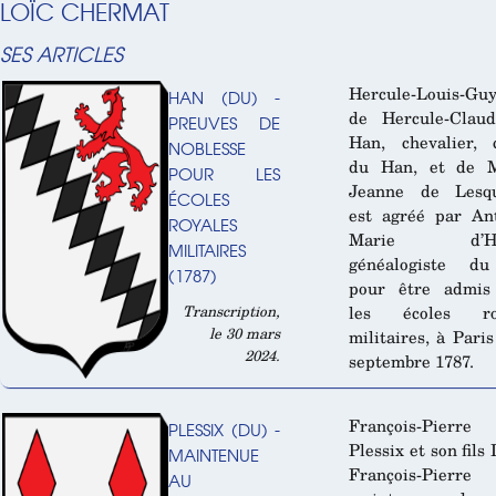
LOÏC CHERMAT
SES ARTICLES
Hercule-Louis-Guy
HAN (DU) -
de Hercule-Clau
PREUVES DE
Han, chevalier, 
NOBLESSE
du Han, et de M
POUR LES
Jeanne de Lesqu
ÉCOLES
est agréé par An
ROYALES
Marie d’Hoz
MILITAIRES
généalogiste du
(1787)
pour être admis
Transcription,
les écoles ro
le 30 mars
militaires, à Paris
2024.
septembre 1787.
François-Pier
PLESSIX (DU) -
Plessix et son fils 
MAINTENUE
François-Pierre
AU