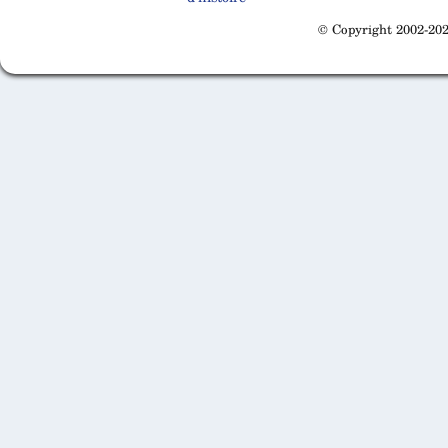
© Copyright 2002-202
Cabinet d'orthodonthie à Nantes
Cabinet d'orthodonthie à Nantes