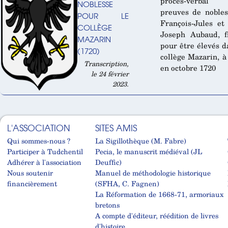
procès-verbal
NOBLESSE
preuves de noble
POUR LE
François-Jules et
COLLÈGE
Joseph Aubaud, f
MAZARIN
pour être élevés d
(1720)
collège Mazarin, à
Transcription,
en octobre 1720
le 24 février
2023.
L'ASSOCIATION
SITES AMIS
Qui sommes-nous ?
La Sigillothèque (M. Fabre)
Participer à Tudchentil
Pecia, le manuscrit médiéval (JL
Adhérer à l'association
Deuffic)
Nous soutenir
Manuel de méthodologie historique
financièrement
(SFHA, C. Fagnen)
La Réformation de 1668-71, armoriaux
bretons
A compte d'éditeur, réédition de livres
d'histoire