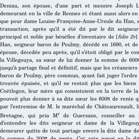
Deniau, son épouse, d’une part et messire Joseph L
demeurant en la ville de Rennes et étant aussi alors en l
que pour dame Louise-Françoise-Anne-Ursule du Han, sa
transaction, après qu’il a été dit par le dit seigneu
principal et noble par bénéfice d’inventaire de [
folio 2v
]
Han, seigneur baron de Poulmy, décédé en 1690, et de
épouse, décedée peu après, qu’il s’étoit obligé par le c
la Villegouya, sa sœur de lui donner la somme de 600
jusqu’à partage final et définitif, mais que les créancier
baron de Poulmy, père commun, ayant fait juger l’ordre e
trouvée épuisée, et qu’il ne restoit plus que les bien
Coëtlogon, leur mère qui consistoient en la terre de la
pouvoit plus donner à sa dite sœur les 600₶ de rente qu’
par l’entremise de M. le maréchal de Châteaurenault, l
r
Bretagne, qui pria M
de Guersans, conseiller au 
d’entendre les dits seigneur et dame de la Villego
demeurer quitte de tout partage envers la dite dame de 
la somme de 300₶ de rente. Cet acte passé en la dite