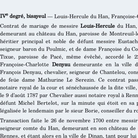
e
IV
degré, bisayeul
— Louis-Hercule du Han, Françoise-C
Contrat de mariage de messire
Louis-Hercule
du Han, 
demeurant au château du Han, paroisse de Montreuil-le 
héritier principal et noble de défunt messire Eustac
seigneur baron du Poulmic, et de dame Françoise du C
Tixue, paroisse de Pacé, même évêché, accordé le 2
Françoise-Charlotte
Denyau
demeurante en la ville de
François Denyau, chevalier, seigneur de Chantelou, con
de feüe dame Mathurine Le Serezin. Ce contrat pass
notaire royal de la cour et sénéchaussée de la dite ville
le 9 d’août 1787 par Chevalier aussi notaire royal à Renne
défunt Michel Bertelot, sur la minute qui étoit en sa p
légalisée le lendemain par le sieur Borie, conseiller du 
Transaction faite le 26 de novembre 1700 entre messir
seigneur comte du Han, demeurant en son château de T
Rennes, et étant alors en la ville de Dinan, tant pour l