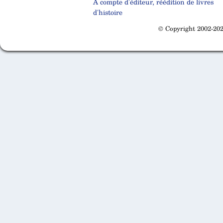
A compte d'éditeur, réédition de livres
d'histoire
© Copyright 2002-202
Cabinet d'orthodonthie à Nantes
Cabinet d'orthodonthie à Nantes