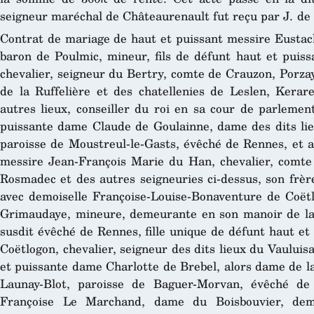
seigneur maréchal de Châteaurenault fut reçu par J. de B
Contrat de mariage de haut et puissant messire Eustac
baron de Poulmic, mineur, fils de défunt haut et puis
chevalier, seigneur du Bertry, comte de Crauzon, Porza
de la Ruffelière et des chatellenies de Leslen, Kerare
autres lieux, conseiller du roi en sa cour de parlemen
puissante dame Claude de Goulainne, dame des dits li
paroisse de Moustreul-le-Gasts, évêché de Rennes, et a
messire Jean-François Marie du Han, chevalier, comte 
Rosmadec et des autres seigneuries ci-dessus, son frère
avec demoiselle Françoise-Louise-Bonaventure de Coët
Grimaudaye, mineure, demeurante en son manoir de la
susdit évêché de Rennes, fille unique de défunt haut et
Coëtlogon, chevalier, seigneur des dits lieux du Vaului
et puissante dame Charlotte de Brebel, alors dame de l
Launay-Blot, paroisse de Baguer-Morvan, évêché de 
Françoise Le Marchand, dame du Boisbouvier, de