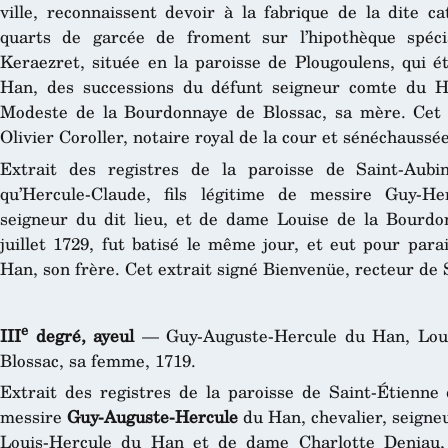
ville, reconnaissent devoir à la fabrique de la dite c
quarts de garcée de froment sur l’hipothèque spéci
Keraezret, située en la paroisse de Plougoulens, qui é
Han, des successions du défunt seigneur comte du H
Modeste de la Bourdonnaye de Blossac, sa mère. Cet 
Olivier Coroller, notaire royal de la cour et sénéchauss
Extrait des registres de la paroisse de Saint-Aubi
qu’Hercule-Claude, fils légitime de messire Guy-He
seigneur du dit lieu, et de dame Louise de la Bourdo
juillet 1729, fut batisé le même jour, et eut pour par
Han, son frère. Cet extrait signé Bienvenüe, recteur de 
e
III
degré, ayeul
— Guy-Auguste-Hercule du Han, Loui
Blossac, sa femme, 1719.
Extrait des registres de la paroisse de Saint-Étienne 
messire
Guy-Auguste-Hercule
du Han, chevalier, seigneu
Louis-Hercule du Han et de dame Charlotte Deniau, 