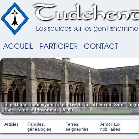
Tudchent
Les sources sur les gentilshomme
ACCUEIL
PARTICIPER
CONTACT
Le gothique flamboyant du cloître de la cathédrale Saint-Tugd
Photo A. de la Pinsonnais (2009).
Articles
Familles,
Terres,
Armoriaux,
généalogies
seigneuries
nobiliaires