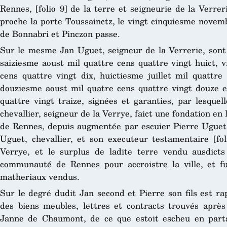
Rennes, [folio 9] de la terre et seigneurie de la Verrer
proche la porte Toussainctz, le vingt cinquiesme novemb
de Bonnabri et Pinczon passe.
Sur le mesme Jan Uguet, seigneur de la Verrerie, sont 
saiziesme aoust mil quattre cens quattre vingt huict, v
cens quattre vingt dix, huictiesme juillet mil quattre 
douziesme aoust mil quatre cens quattre vingt douze et
quattre vingt traize, signées et garanties, par lesque
chevallier, seigneur de la Verrye, faict une fondation e
de Rennes, depuis augmentée par escuier Pierre Uguet, 
Uguet, chevallier, et son executeur testamentaire [fol
Verrye, et le surplus de ladite terre vendu ausdict
communauté de Rennes pour accroistre la ville, et fu
matheriaux vendus.
Sur le degré dudit Jan second et Pierre son fils est rap
des biens meubles, lettres et contracts trouvés après
Janne de Chaumont, de ce que estoit escheu en partag