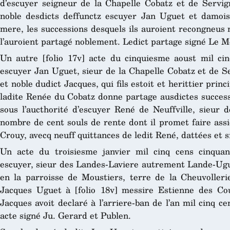
d’escuyer seigneur de la Chapelle Cobatz et de Servigné
noble desdicts deffunctz escuyer Jan Uguet et damois
mere, les successions desquels ils auroient recongneus
l’auroient partagé noblement. Ledict partage signé Le 
Un autre [folio 17v] acte du cinquiesme aoust mil cin
escuyer Jan Uguet, sieur de la Chapelle Cobatz et de Serv
et noble dudict Jacques, qui fils estoit et herittier prin
ladite Renée du Cobatz donne partage ausdictes success
sous l’aucthorité d’escuyer René de Neuffville, sieur d
nombre de cent souls de rente dont il promet faire assi
Crouy, avecq neuff quittances de ledit René, dattées et s
Un acte du troisiesme janvier mil cinq cens cinqua
escuyer, sieur des Landes-Laviere autrement Lande-Ugue
en la parroisse de Moustiers, terre de la Cheuvolleri
Jacques Uguet à [folio 18v] messire Estienne des Cou
Jacques avoit declaré à l’arriere-ban de l’an mil cinq ce
acte signé Ju. Gerard et Publen.