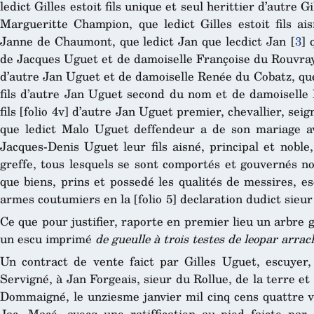
ledict Gilles estoit fils unique et seul herittier d’autre G
Margueritte Champion, que ledict Gilles estoit fils a
Janne de Chaumont, que ledict Jan que lecdict Jan
[
3
]
q
de Jacques Uguet et de damoiselle Françoise du Rouvray, 
d’autre Jan Uguet et de damoiselle Renée du Cobatz, que
fils d’autre Jan Uguet second du nom et de damoiselle 
fils [folio 4v] d’autre Jan Uguet premier, chevallier, seig
que ledict Malo Uguet deffendeur a de son mariage av
Jacques-Denis Uguet leur fils aisné, principal et noble
greffe, tous lesquels se sont comportés et gouvernés n
que biens, prins et possedé les qualités de messires, esc
armes coutumiers en la [folio 5] declaration dudict sie
Ce que pour justifier, raporte en premier lieu un arbre g
un escu imprimé
de gueulle à trois testes de leopar arrac
Un contract de vente faict par Gilles Uguet, escuyer,
Servigné, à Jan Forgeais, sieur du Rollue, de la terre et
Dommaigné, le unziesme janvier mil cinq cens quattre vi
Jac. Macé, avecq une ratiffication au pied faicte pa