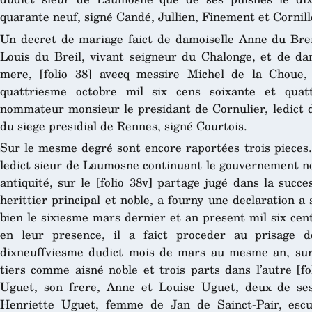
quarante neuf, signé Candé, Jullien, Finement et Cornill
Un decret de mariage faict de damoiselle Anne du Breil
Louis du Breil, vivant seigneur du Chalonge, et de da
mere, [folio 38] avecq messire Michel de la Choue,
quattriesme octobre mil six cens soixante et qua
nommateur monsieur le presidant de Cornulier, ledict d
du siege presidial de Rennes, signé Courtois.
Sur le mesme degré sont encore raportées trois pieces.
ledict sieur de Laumosne continuant le gouvernement nob
antiquité, sur le [folio 38v] partage jugé dans la suc
herittier principal et noble, a fourny une declaration 
bien le sixiesme mars dernier et an present mil six centz
en leur presence, il a faict proceder au prisage d
dixneuffviesme dudict mois de mars au mesme an, sur 
tiers comme aisné noble et trois parts dans l’autre [fo
Uguet, son frere, Anne et Louise Uguet, deux de ses
Henriette Uguet, femme de Jan de Sainct-Pair, escu