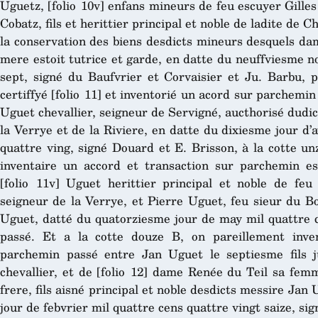
Uguetz, [folio 10v] enfans mineurs de feu escuyer Gilles
Cobatz, fils et herittier principal et noble de ladite de 
la conservation des biens desdicts mineurs desquels da
mere estoit tutrice et garde, en datte du neuffviesme n
sept, signé du Baufvrier et Corvaisier et Ju. Barbu, p
certiffyé [folio 11] et inventorié un acord sur parchemi
Uguet chevallier, seigneur de Servigné, aucthorisé dudic
la Verrye et de la Riviere, en datte du dixiesme jour d’
quattre ving, signé Douard et E. Brisson, à la cotte un
inventaire un accord et transaction sur parchemin es
[folio 11v] Uguet herittier principal et noble de f
seigneur de la Verrye, et Pierre Uguet, feu sieur du Bo
Uguet, datté du quatorziesme jour de may mil quattre c
passé. Et a la cotte douze B, on pareillement inve
parchemin passé entre Jan Uguet le septiesme fils 
chevallier, et de [folio 12] dame Renée du Teil sa fem
frere, fils aisné principal et noble desdicts messire Jan
jour de febvrier mil quattre cens quattre vingt saize, sig