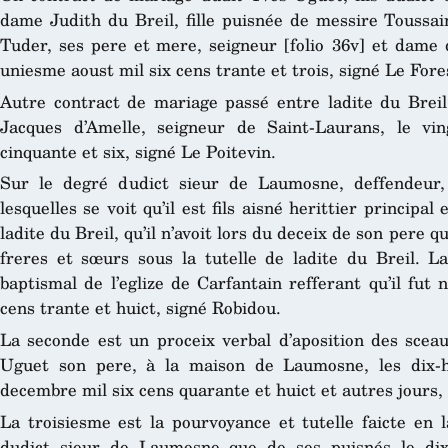
dame Judith du Breil, fille puisnée de messire Toussa
Tuder, ses pere et mere, seigneur [folio 36v] et dame 
uniesme aoust mil six cens trante et trois, signé Le Fore
Autre contract de mariage passé entre ladite du Breil
Jacques d’Amelle, seigneur de Saint-Laurans, le vi
cinquante et six, signé Le Poitevin.
Sur le degré dudict sieur de Laumosne, deffendeur,
lesquelles se voit qu’il est fils aisné herittier principal
ladite du Breil, qu’il n’avoit lors du deceix de son pere 
freres et sœurs sous la tutelle de ladite du Breil. La
baptismal de l’eglize de Carfantain refferant qu’il fut
cens trante et huict, signé Robidou.
La seconde est un proceix verbal d’aposition des sceau
Uguet son pere, à la maison de Laumosne, les dix-hu
decembre mil six cens quarante et huict et autres jours, 
La troisiesme est la pourvoyance et tutelle faicte en 
dudict sieur de Laumosne que de ses puisnés le dix