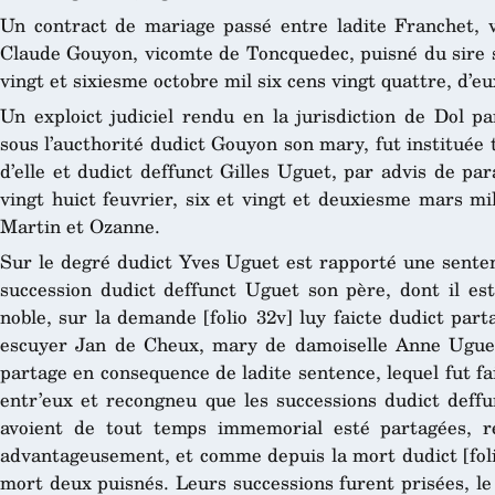
Un contract de mariage passé entre ladite Franchet, v
Claude Gouyon, vicomte de Toncquedec, puisné du sire s
vingt et sixiesme octobre mil six cens vingt quattre, d’eu
Un exploict judiciel rendu en la jurisdiction de Dol pa
sous l’aucthorité dudict Gouyon son mary, fut instituée
d’elle et dudict deffunct Gilles Uguet, par advis de par
vingt huict feuvrier, six et vingt et deuxiesme mars mil
Martin et Ozanne.
Sur le degré dudict Yves Uguet est rapporté une senten
succession dudict deffunct Uguet son père, dont il estoi
noble, sur la demande [folio 32v] luy faicte dudict part
escuyer Jan de Cheux, mary de damoiselle Anne Uguet,
partage en consequence de ladite sentence, lequel fut 
entr’eux et recongneu que les successions dudict deff
avoient de tout temps immemorial esté partagées, r
advantageusement, et comme depuis la mort dudict [folio
mort deux puisnés. Leurs successions furent prisées, le