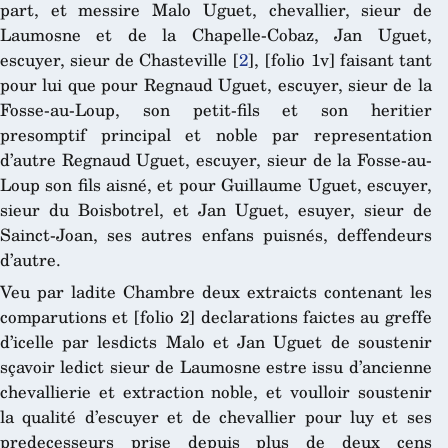
part, et messire Malo Uguet, chevallier, sieur de
Laumosne et de la Chapelle-Cobaz, Jan Uguet,
escuyer, sieur de Chasteville
[
2
]
, [folio 1v] faisant tant
pour lui que pour Regnaud Uguet, escuyer, sieur de la
Fosse-au-Loup, son petit-fils et son heritier
presomptif principal et noble par representation
d’autre Regnaud Uguet, escuyer, sieur de la Fosse-au-
Loup son fils aisné, et pour Guillaume Uguet, escuyer,
sieur du Boisbotrel, et Jan Uguet, esuyer, sieur de
Sainct-Joan, ses autres enfans puisnés, deffendeurs
d’autre.
Veu par ladite Chambre deux extraicts contenant les
comparutions et [folio 2] declarations faictes au greffe
d’icelle par lesdicts Malo et Jan Uguet de soustenir
sçavoir ledict sieur de Laumosne estre issu d’ancienne
chevallierie et extraction noble, et voulloir soustenir
la qualité d’escuyer et de chevallier pour luy et ses
predecesseurs prise depuis plus de deux cens