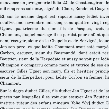
mouvance en juveigneurie [folio 22] de Chasteaugiron, l
mil cinq cens soixante, signé du Cloux, Rondel et Goayer
Et sur le mesme degré est raporté aussy ledict inven
neuffviesme novembre mil cinq cens quattre vingt sep
Uguet quattriesme du nom, fils de Jacques, avoit 
Chaumont, duquel mariage il ne paroist pour enfant que 
nom, escuyer, sieur de la Chapelle et de Servigné, lequel
Jan son pere, et que ladite Chaumont avoit esté mary
Corbon, escuyer, sieur du Boismandé, dont estoit res
Bouttier, sieur de la Herpedaie et aussy se voit par ledi
Champion y comparru comme mere et tutrice de ses enfan
escuyer Gilles Uguet son mary, fils et herittier princi
sieur de la Herpedaie, pour ladite Corbon sa femme, her
Chaumont.
Sur le degré dudict Gilles, fils dudict Jan Uguet et de l
pieces par lesquelles il se voit que escuyer Jan Bouttie
institué tuteur des enfans mineurs [folio 23v] dudict Gi
Chaumont, par le compte qu’autre Jan Bouttier, sieur d