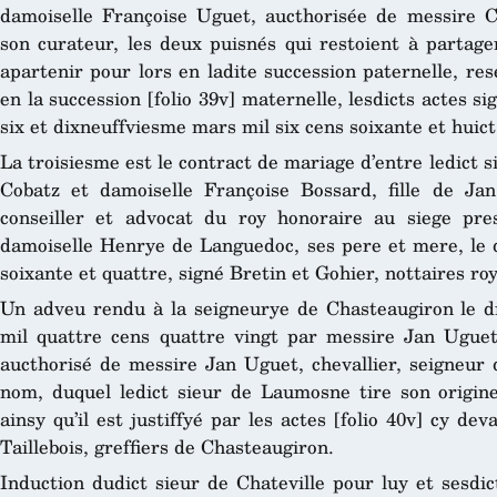
damoiselle Françoise Uguet, aucthorisée de messire 
son curateur, les deux puisnés qui restoient à partage
apartenir pour lors en ladite succession paternelle, re
en la succession [folio 39v] maternelle, lesdicts actes si
six et dixneuffviesme mars mil six cens soixante et huict,
La troisiesme est le contract de mariage d’entre ledict 
Cobatz et damoiselle Françoise Bossard, fille de Jan
conseiller et advocat du roy honoraire au siege pre
damoiselle Henrye de Languedoc, ses pere et mere, le d
soixante et quattre, signé Bretin et Gohier, nottaires ro
Un adveu rendu à la seigneurye de Chasteaugiron le di
mil quattre cens quattre vingt par messire Jan Uguet,
aucthorisé de messire Jan Uguet, chevallier, seigneur 
nom, duquel ledict sieur de Laumosne tire son origine
ainsy qu’il est justiffyé par les actes [folio 40v] cy de
Taillebois, greffiers de Chasteaugiron.
Induction dudict sieur de Chateville pour luy et sesdic