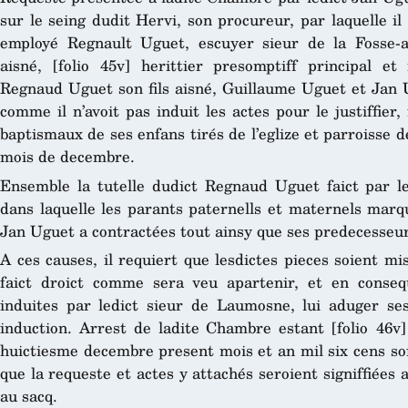
sur le seing dudit Hervi, son procureur, par laquelle il
employé Regnault Uguet, escuyer sieur de la Fosse-a
aisné, [folio 45v] herittier presomptiff principal et
Regnaud Uguet son fils aisné, Guillaume Uguet et Jan U
comme il n’avoit pas induit les actes pour le justiffier,
baptismaux de ses enfans tirés de l’eglize et parroisse 
mois de decembre.
Ensemble la tutelle dudict Regnaud Uguet faict par le 
dans laquelle les parants paternells et maternels marqu
Jan Uguet a contractées tout ainsy que ses predecesseur
A ces causes, il requiert que lesdictes pieces soient m
faict droict comme sera veu apartenir, et en consequ
induites par ledict sieur de Laumosne, lui aduger ses
induction.
Arrest de ladite Chambre estant [folio 46v] 
huictiesme decembre present mois et an mil six cens so
que la requeste et actes y attachés seroient signiffiées
au sacq.