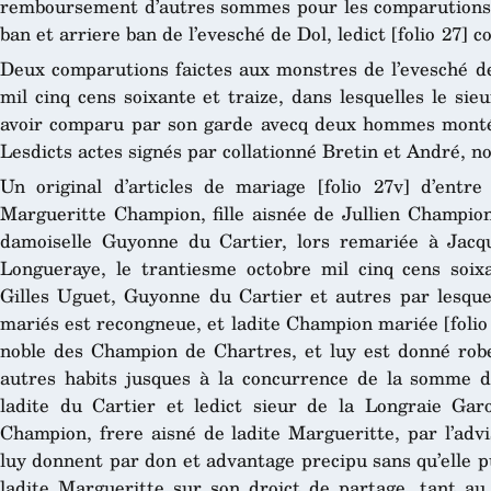
remboursement d’autres sommes pour les comparutions qu
ban et arriere ban de l’evesché de Dol, ledict [folio 27] 
Deux comparutions faictes aux monstres de l’evesché de 
mil cinq cens soixante et traize, dans lesquelles le sie
avoir comparu par son garde avecq deux hommes montés
Lesdicts actes signés par collationné Bretin et André, no
Un original d’articles de mariage [folio 27v] d’entre
Margueritte Champion, fille aisnée de Jullien Champion
damoiselle Guyonne du Cartier, lors remariée à Jacqu
Longueraye, le trantiesme octobre mil cinq cens soix
Gilles Uguet, Guyonne du Cartier et autres par lesquel
mariés est recongneue, et ladite Champion mariée [folio
noble des Champion de Chartres, et luy est donné robe
autres habits jusques à la concurrence de la somme d
ladite du Cartier et ledict sieur de la Longraie Gar
Champion, frere aisné de ladite Margueritte, par l’advi
luy donnent par don et advantage precipu sans qu’elle p
ladite Margueritte sur son droict de partage, tant au