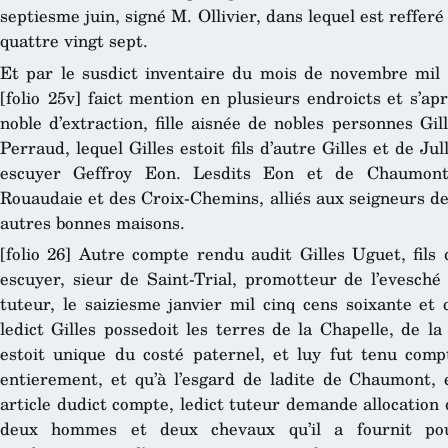
septiesme juin, signé M. Ollivier, dans lequel est refferé
quattre vingt sept.
Et par le susdict inventaire du mois de novembre mil c
[folio 25v] faict mention en plusieurs endroicts et s’a
noble d’extraction, fille aisnée de nobles personnes G
Perraud, lequel Gilles estoit fils d’autre Gilles et de Ju
escuyer Geffroy Eon. Lesdits Eon et de Chaumont
Rouaudaie et des Croix-Chemins, alliés aux seigneurs d
autres bonnes maisons.
[folio 26] Autre compte rendu audit Gilles Uguet, fils
escuyer, sieur de Saint-Trial, promotteur de l’evesché
tuteur, le saiziesme janvier mil cinq cens soixante et 
ledict Gilles possedoit les terres de la Chapelle, de la
estoit unique du costé paternel, et luy fut tenu compt
entierement, et qu’à l’esgard de ladite de Chaumont, e
article dudict compte, ledict tuteur demande allocation
deux hommes et deux chevaux qu’il a fournit pou