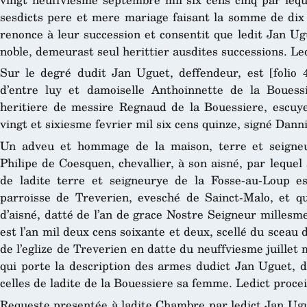
sesdicts pere et mere mariage faisant la somme de dix 
renonce à leur succession et consentit que ledit Jan Ugue
noble, demeurast seul herittier ausdites successions. Led
Sur le degré dudit Jan Uguet, deffendeur, est [folio 
d’entre luy et damoiselle Anthoinnette de la Bouessi
heritiere de messire Regnaud de la Bouessiere, escuy
vingt et sixiesme fevrier mil six cens quinze, signé Danni
Un adveu et hommage de la maison, terre et seigneu
Philipe de Coesquen, chevallier, à son aisné, par lequel 
de ladite terre et seigneurye de la Fosse-au-Loup es
parroisse de Treverien, evesché de Sainct-Malo, et qu
d’aisné, datté de l’an de grace Nostre Seigneur millesm
est l’an mil deux cens soixante et deux, scellé du sceau
de l’eglize de Treverien en datte du neuffviesme juillet m
qui porte la description des armes dudict Jan Uguet, de
celles de ladite de la Bouessiere sa femme. Ledict procei
Requeste presentée à ladite Chambre par ledict Jan Ugue