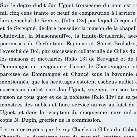
Sur le degré dudit Jan Uguet troisiesme du nom est r
mil cinq cens trante et neuff de comparution à l’arriere
lors senechal de Rennes, [folio 12v] par lequel Jacques 
et de Servigné, declare posseder la maison de la chapel
Chateville, la Maisonneuffve, la Haute-Brusleraie, avec
parroisses de Carfantain, Espiniac et Sainct-Broladr
l’evesché de Dol, par succession collateralle de Gilles d
les maisons et mettairies [folio 13] de Servigné et de 
Dommaigné en juvigneurie d’aisné de Chasteaugiron et a
paroisse de Dommaigné et Chancé sous la baronnie de
mentionnés, que les herittages estoient escheus audict Ja
succession dudict sire Jan Uguet, seigneur en son te
raison de tous quoy et de la noblesse [folio 13v] de sa p
monstres des nobles et faire service au roy au faict de 
Uguet, et dans la reception du cinquiesme mars mil ci
copie N. Dupin, greffier de la commission.
Lettres octroyées par le roy Charles à Gilles du Cobatz
Chapelle, le douziesme jour de may mil quattre cens 