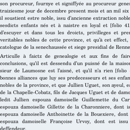
son procureur, fournye et signiffyée au procureur gener
traiziesme jour de decembre present mois et an mil six 
il soustient estre noble, issu d’ancienne extraction nobl
sesdicts enfants nés et à naistre en loyal et [folio 4
d’escuyer et dans tous les droicts, privilleges et pr
veritables nobles de cette province, et qu’à cet effect
catologue de la senechaussée et siege presidial de Renne
Articulle à faictz de genealogie et aux fins de fair
conclusions, qu’il est dessendu d’un puisné de la maiso
sieur de Laumosne est l’aisné, et qu’il n’a rien [foli
bonnes alliances que luy ses predecesseurs et ses enfa
nobles de la province, et que Jullien Uguet, son ayeul, e
de la Chapelle-Cobatz, fils de Jacques Uguet et de damo
ledit Jullien espouza damoiselle Guillemette du Ca
espouza damoiselle Gillette de la Charonniere, dont is
espouza damoiselle Anthoinette de la Bouexiere, dont 
espouza damoiselle Françoise Urvoy, dont est issu
deffendeur.