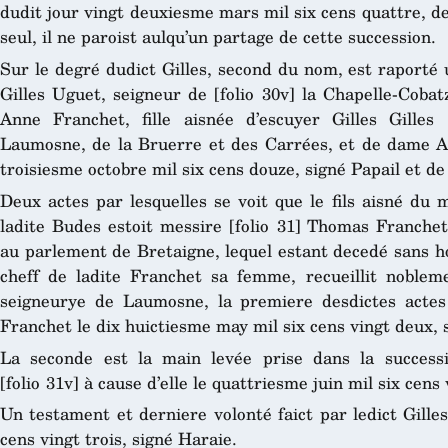
dudit jour vingt deuxiesme mars mil six cens quattre, de 
seul, il ne paroist aulqu’un partage de cette succession.
Sur le degré dudict Gilles, second du nom, est raporté
Gilles Uguet, seigneur de [folio 30v] la Chapelle-Cobat
Anne Franchet, fille aisnée d’escuyer Gilles Gilles
Laumosne, de la Bruerre et des Carrées, et de dame A
troisiesme octobre mil six cens douze, signé Papail et d
Deux actes par lesquelles se voit que le fils aisné du 
ladite Budes estoit messire [folio 31] Thomas Franchet
au parlement de Bretaigne, lequel estant decedé sans ho
cheff de ladite Franchet sa femme, recueillit nobleme
seigneurye de Laumosne, la premiere desdictes actes 
Franchet le dix huictiesme may mil six cens vingt deux, 
La seconde est la main levée prise dans la success
[folio 31v] à cause d’elle le quattriesme juin mil six cen
Un testament et derniere volonté faict par ledict Gille
cens vingt trois, signé Haraie.