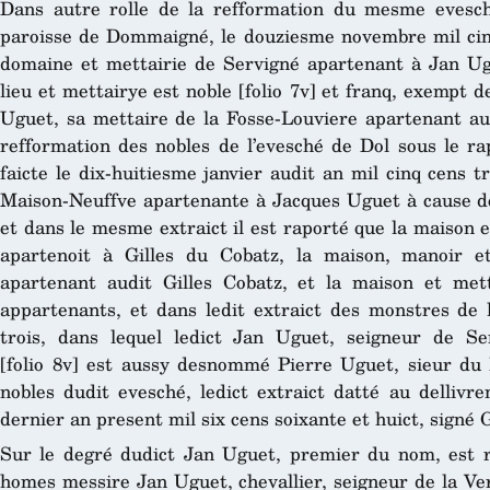
Dans autre rolle de la refformation du mesme evesc
paroisse de Dommaigné, le douziesme novembre mil cinq c
domaine et mettairie de Servigné apartenant à Jan Ugue
lieu et mettairye est noble [folio 7v] et franq, exempt 
Uguet, sa mettaire de la Fosse-Louviere apartenant aud
refformation des nobles de l’evesché de Dol sous le ra
faicte le dix-huitiesme janvier audit an mil cinq cens t
Maison-Neuffve apartenante à Jacques Uguet à cause de
et dans le mesme extraict il est raporté que la maison 
apartenoit à Gilles du Cobatz, la maison, manoir e
apartenant audit Gilles Cobatz, et la maison et mett
appartenants, et dans ledit extraict des monstres de l
trois, dans lequel ledict Jan Uguet, seigneur de Se
[folio 8v] est aussy desnommé Pierre Uguet, sieur du
nobles dudit evesché, ledict extraict datté au delliv
dernier an present mil six cens soixante et huict, signé
Sur le degré dudict Jan Uguet, premier du nom, est 
homes messire Jan Uguet, chevallier, seigneur de la Ver