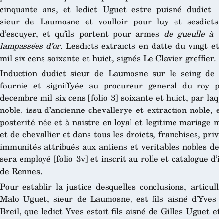
cinquante ans, et ledict Uguet estre puisné dudict
sieur de Laumosne et voulloir pour luy et sesdicts 
d’escuyer, et qu’ils portent pour armes
de gueulle à 
lampassées d’or
. Lesdicts extraicts en datte du vingt 
mil six cens soixante et huict, signés Le Clavier greffier.
Induction dudict sieur de Laumosne sur le seing de
fournie et signiffyée au procureur general du roy p
decembre mil six cens [folio 3] soixante et huict, par laq
noble, issu d’ancienne chevallerye et extraction noble,
posterité née et à naistre en loyal et legitime mariage 
et de chevallier et dans tous les droicts, franchises, pr
immunités attribués aux antiens et veritables nobles de c
sera employé [folio 3v] et inscrit au rolle et catalogue 
de Rennes.
Pour establir la justice desquelles conclusions, articul
Malo Uguet, sieur de Laumosne, est fils aisné d’Yves
Breil, que ledict Yves estoit fils aisné de Gilles Uguet