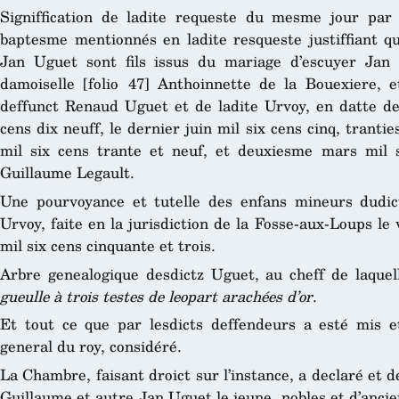
Signiffication de ladite requeste du mesme jour par T
baptesme mentionnés en ladite resqueste justiffiant 
Jan Uguet sont fils issus du mariage d’escuyer Jan 
damoiselle [folio 47] Anthoinnette de la Bouexiere, e
deffunct Renaud Uguet et de ladite Urvoy, en datte d
cens dix neuff, le dernier juin mil six cens cinq, tran
mil six cens trante et neuf, et deuxiesme mars mil s
Guillaume Legault.
Une pourvoyance et tutelle des enfans mineurs dudic
Urvoy, faite en la jurisdiction de la Fosse-aux-Loups le 
mil six cens cinquante et trois.
Arbre genealogique desdictz Uguet, au cheff de laque
gueulle à trois testes de leopart arachées d’or
.
Et tout ce que par lesdicts deffendeurs a esté mis e
general du roy, considéré.
La Chambre, faisant droict sur l’instance, a declaré et d
Guillaume et autre Jan Uguet le jeune, nobles et d’anci