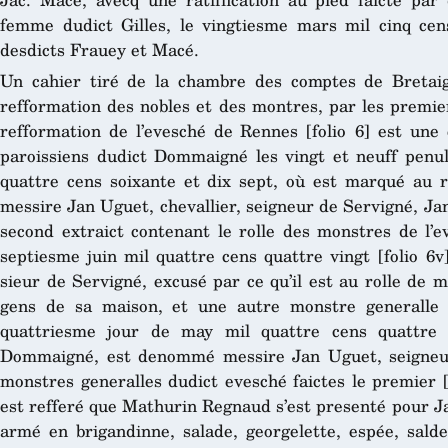
femme dudict Gilles, le vingtiesme mars mil cinq cen
desdicts Frauey et Macé.
Un cahier tiré de la chambre des comptes de Bretaig
refformation des nobles et des montres, par les premier
refformation de l’evesché de Rennes [folio 6] est une 
paroissiens dudict Dommaigné les vingt et neuff penu
quattre cens soixante et dix sept, où est marqué au r
messire Jan Uguet, chevallier, seigneur de Servigné, Ja
second extraict contenant le rolle des monstres de l’e
septiesme juin mil quattre cens quattre vingt [folio 
sieur de Servigné, excusé par ce qu’il est au rolle de
gens de sa maison, et une autre monstre generalle 
quattriesme jour de may mil quattre cens quattre v
Dommaigné, est denommé messire Jan Uguet, seigneur
monstres generalles dudict evesché faictes le premier [
est refferé que Mathurin Regnaud s’est presenté pour J
armé en brigandinne, salade, georgelette, espée, salde