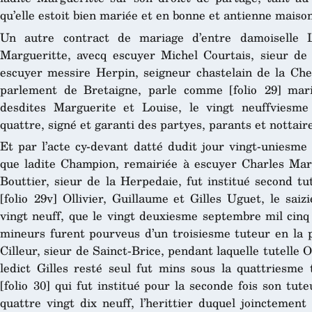
qu’elle estoit bien mariée et en bonne et antienne maiso
Un autre contract de mariage d’entre damoiselle 
Margueritte, avecq escuyer Michel Courtais, sieur de
escuyer messire Herpin, seigneur chastelain de la Ch
parlement de Bretaigne, parle comme [folio 29] ma
desdites Marguerite et Louise, le vingt neuffviesm
quattre, signé et garanti des partyes, parants et nottaire
Et par l’acte cy-devant datté dudit jour vingt-uniesme 
que ladite Champion, remairiée à escuyer Charles Mary
Bouttier, sieur de la Herpedaie, fut institué second t
[folio 29v] Ollivier, Guillaume et Gilles Uguet, le sai
vingt neuff, que le vingt deuxiesme septembre mil cinq 
mineurs furent pourveus d’un troisiesme tuteur en la
Cilleur, sieur de Sainct-Brice, pendant laquelle tutelle 
ledict Gilles resté seul fut mins sous la quattriesme 
[folio 30] qui fut institué pour la seconde fois son tute
quattre vingt dix neuff, l’herittier duquel joinctemen