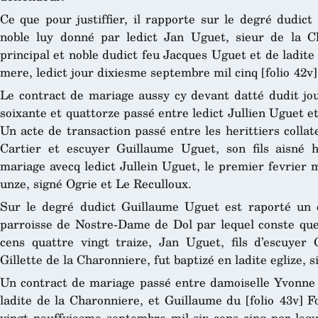
Ce que pour justiffier, il rapporte sur le degré dudict
noble luy donné par ledict Jan Uguet, sieur de la Cha
principal et noble dudict feu Jacques Uguet et de ladit
mere, ledict jour dixiesme septembre mil cinq [folio 42v
Le contract de mariage aussy cy devant datté dudit jou
soixante et quattorze passé entre ledict Jullien Uguet e
Un acte de transaction passé entre les herittiers colla
Cartier et escuyer Guillaume Uguet, son fils aisné h
mariage avecq ledict Jullein Uguet, le premier fevrier mi
unze, signé Ogrie et Le Reculloux.
Sur le degré dudict Guillaume Uguet est raporté un e
parroisse de Nostre-Dame de Dol par lequel conste que 
cens quattre vingt traize, Jan Uguet, fils d’escuyer
Gillette de la Charonniere, fut baptizé en ladite eglize, 
Un contract de mariage passé entre damoiselle Yvonne U
ladite de la Charonniere, et Guillaume du [folio 43v] Fo
vingt neuffviesme septembre mil six cens cinq par lequ