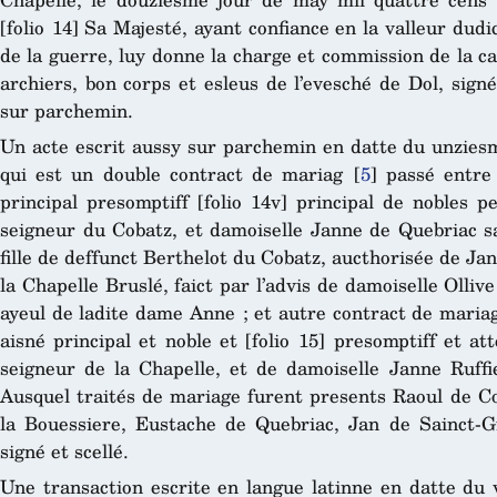
[folio 14] Sa Majesté, ayant confiance en la valleur dudi
de la guerre, luy donne la charge et commission de la c
archiers, bon corps et esleus de l’evesché de Dol, sign
sur parchemin.
Un acte escrit aussy sur parchemin en datte du unziesm
qui est un double contract de mariag
[
5
]
passé entre S
principal presomptiff [folio 14v] principal de nobles p
seigneur du Cobatz, et damoiselle Janne de Quebriac 
fille de deffunct Berthelot du Cobatz, aucthorisée de Jan
la Chapelle Bruslé, faict par l’advis de damoiselle Olli
ayeul de ladite dame Anne ; et autre contract de mariag
aisné principal et noble et [folio 15] presomptiff et a
seigneur de la Chapelle, et de damoiselle Janne Ruffier
Ausquel traités de mariage furent presents Raoul de Coe
la Bouessiere, Eustache de Quebriac, Jan de Sainct-Gil
signé et scellé.
Une transaction escrite en langue latinne en datte du 