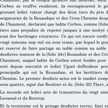
Corbon sa veuffve rendirent, ils recongneurent le 
prenant ledict tuteur chargé des deux tiers du pris 
seigneuries de la Rouaudaye et des Croix Chemins despe
de Chaumont, declarant que ladite Corbon, comme [folio 24
tiers sans prejudice de repeter jusques à une moityé s’i
eust des herittages roturieres. Ce qui est encore confi
vingt uniesme may mil six cens traize, par lequel le g
et reservé de faire partage au noble comme au noble
desdictes maisons de la [folio 24v] Rouaudaie et des Cr
Chaumont, auquel ladite de Corbon estoit fondée pour u
esté depuis executté et ledict Uguet deffendeur pr
principalle qui est la Rouaudaie, et les herittiers 
Chemins. Le premier desdicts actes est le susdict comp
cens quattre, signé Jan Bouttier et Ju. [folio 25] Ybert, 
La seconde est ledict acte de transaction du vingt uni
Leoassal et du Rouvray.
Et la troisiesme est le prisage desdictes terres, faict e