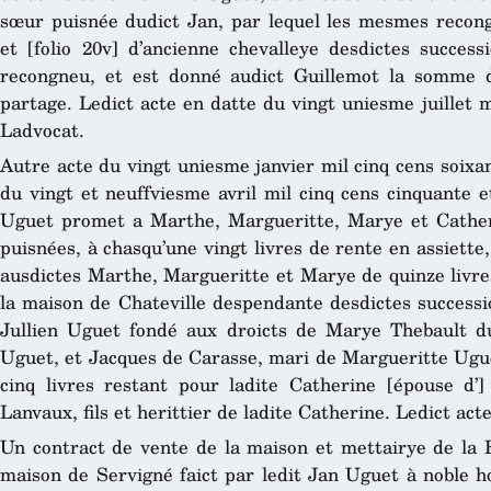
sœur puisnée dudict Jan, par lequel les mesmes recon
et [folio 20v] d’ancienne chevalleye desdictes success
recongneu, et est donné audict Guillemot la somme d
partage. Ledict acte en datte du vingt uniesme juillet mi
Ladvocat.
Autre acte du vingt uniesme janvier mil cinq cens soixan
du vingt et neuffviesme avril mil cinq cens cinquante et 
Uguet promet a Marthe, Margueritte, Marye et Cather
puisnées, à chasqu’une vingt livres de rente en assiette,
ausdictes Marthe, Margueritte et Marye de quinze livre
la maison de Chateville despendante desdictes successio
Jullien Uguet fondé aux droicts de Marye Thebault du
Uguet, et Jacques de Carasse, mari de Margueritte Uguet
cinq livres restant pour ladite Catherine [épouse d’
Lanvaux, fils et herittier de ladite Catherine. Ledict act
Un contract de vente de la maison et mettairye de la 
maison de Servigné faict par ledit Jan Uguet à noble 