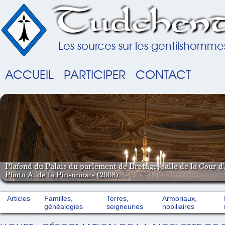
Tudchent
Les sources sur les gentilshomme
ACCUEIL
PARTICIPER
CONTACT
Plafond du Palais du parlement de Bretage, salle de la Cour d'
Photo A. de la Pinsonnais (2008).
Articles
Familles,
Terres,
Armoriaux,
généalogies
seigneuries
nobiliaires