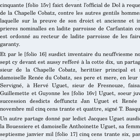
cinquante [folio 15v] faict devant l’official de Dol à re
de la Chapelle Cobatz, contre les autres gentils homme
laquelle sur la preuve de son droict et ancienne et i
prieres nominalles en ladite parroisse de Carfantain co
est ordonné au recteur de ladite parroisse de les faire
garanty.
Et par le [folio 16] susdict inventaire du neuffviesme 
sept cy devant est aussy refferé à la cotte dix, un part
sieur de la Chapelle Cobatz, herittier principal e
damoiselle Renée du Cobatz, ses pere et mere, en leur 
Servigné, à Hervé Uguet, sieur de Fresnouze, faisa
Guillemette et Guyonne les [folio 16v] Uguet, soeur ju
succession desdicts deffunctz Jan Uguet et Renée
novembre mil cinq cens trante et quattre, signé T. Basq
Un autre partage donné par ledict Jacques Uguet ausdict
la Bouessiere et damoiselle Anthoinette Uguet, sa femme
septiesme janvier mil [folio 17] cinq cens trante six, par