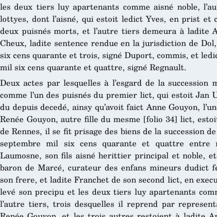
les deux tiers luy apartenants comme aisné noble, l’aut
lottyes, dont l’aisné, qui estoit ledict Yves, en prist e
deux puisnés morts, et l’autre tiers demeura à ladite
Cheux, ladite sentence rendue en la jurisdiction de Dol, 
six cens quarante et trois, signé Duport, commis, et ledi
mil six cens quarante et quattre, signé Regnault.
Deux actes par lesquelles à l’esgard de la succession 
comme l’un des puisnés du premier lict, qui estoit Jan Ug
du depuis decedé, ainsy qu’avoit faict Anne Gouyon, l’une
Renée Gouyon, autre fille du mesme [folio 34] lict, estoi
de Rennes, il se fit prisage des biens de la succession d
septembre mil six cens quarante et quattre entre 
Laumosne, son fils aisné herittier principal et noble, 
baron de Marcé, curateur des enfans mineurs dudict f
son frere, et ladite Franchet de son second lict, en execu
levé son precipu et les deux tiers luy apartenants comme
l’autre tiers, trois desquelles il reprend par represe
Renée Gouyon, et les trois autres restoient à ladite