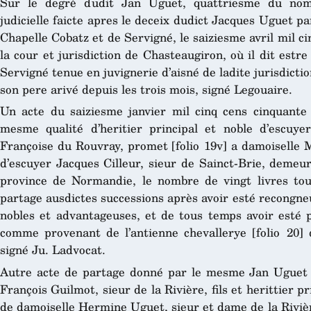
Sur le degré dudit Jan Uguet, quattriesme du nom,
judicielle faicte apres le deceix dudict Jacques Uguet p
Chapelle Cobatz et de Servigné, le saiziesme avril mil ci
la cour et jurisdiction de Chasteaugiron, où il dit estre
Servigné tenue en juvignerie d’aisné de ladite jurisdicti
son pere arivé depuis les trois mois, signé Legouaire.
Un acte du saiziesme janvier mil cinq cens cinquante
mesme qualité d’heritier principal et noble d’escuy
Françoise du Rouvray, promet [folio 19v] a damoiselle 
d’escuyer Jacques Cilleur, sieur de Sainct-Brie, demeur
province de Normandie, le nombre de vingt livres tou
partage ausdictes successions après avoir esté recongne
nobles et advantageuses, et de tous temps avoir esté
comme provenant de l’antienne chevallerye [folio 20] d
signé Ju. Ladvocat.
Autre acte de partage donné par le mesme Jan Uguet 
François Guilmot, sieur de la Rivière, fils et herittier p
de damoiselle Hermine Uguet, sieur et dame de la Riviè