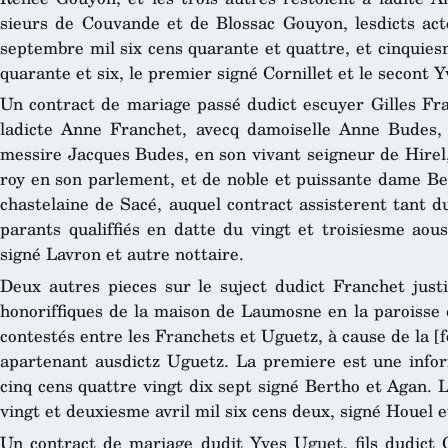
sieurs de Couvande et de Blossac Gouyon, lesdicts act
septembre mil six cens quarante et quattre, et cinquies
quarante et six, le premier signé Cornillet et le secont
Un contract de mariage passé dudict escuyer Gilles Fr
ladicte Anne Franchet, avecq damoiselle Anne Budes, f
messire Jacques Budes, en son vivant seigneur de Hirel,
roy en son parlement, et de noble et puissante dame Be
chastelaine de Sacé, auquel contract assisterent tant d
parants qualiffiés en datte du vingt et troisiesme aous
signé Lavron et autre nottaire.
Deux autres pieces sur le suject dudict Franchet justif
honoriffiques de la maison de Laumosne en la paroisse 
contestés entre les Franchets et Uguetz, à cause de la [f
apartenant ausdictz Uguetz. La premiere est une info
cinq cens quattre vingt dix sept signé Bertho et Agan. L
vingt et deuxiesme avril mil six cens deux, signé Houel 
Un contract de mariage dudit Yves Uguet, fils dudict G