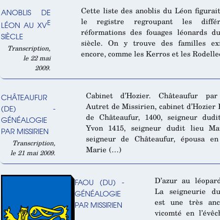
Cette liste des anoblis du Léon figurai
ANOBLIS DE
le registre regroupant les différ
E
LÉON AU XV
réformations des fouages léonards d
SIÈCLE
siècle. On y trouve des familles ex
Transcription,
encore, comme les Kerros et les Rodelle
le 22 mai
2009.
Cabinet d’Hozier. Châteaufur pa
CHÂTEAUFUR
Autret de Missirien, cabinet d’Hozier
(DE) -
de Châteaufur, 1400, seigneur dudi
GÉNÉALOGIE
Yvon 1415, seigneur dudit lieu Mau
PAR MISSIRIEN
seigneur de Châteaufur, épousa en
Transcription,
Marie (…)
le 21 mai 2009.
D’azur au léopar
FAOU (DU) -
La seigneurie d
GÉNÉALOGIE
est une très anc
PAR MISSIRIEN
vicomté en l’évê