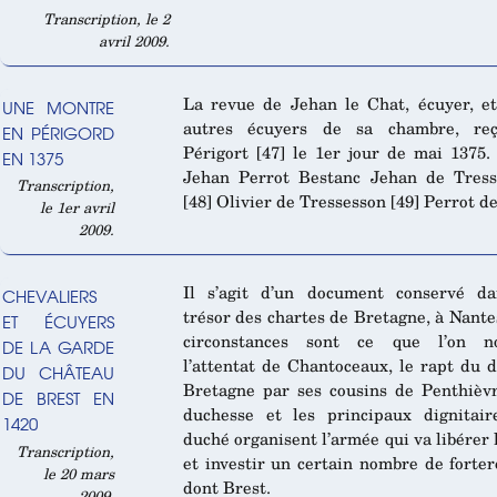
Transcription, le 2
avril 2009.
La revue de Jehan le Chat, écuyer, e
UNE MONTRE
autres écuyers de sa chambre, re
EN PÉRIGORD
Périgort [47] le 1er jour de mai 1375.
EN 1375
Jehan Perrot Bestanc Jehan de Tress
Transcription,
[48] Olivier de Tressesson [49] Perrot d
le 1er avril
2009.
Il s’agit d’un document conservé da
CHEVALIERS
trésor des chartes de Bretagne, à Nante
ET ÉCUYERS
circonstances sont ce que l’on 
DE LA GARDE
l’attentat de Chantoceaux, le rapt du 
DU CHÂTEAU
Bretagne par ses cousins de Penthièv
DE BREST EN
duchesse et les principaux dignitai
1420
duché organisent l’armée qui va libérer 
Transcription,
et investir un certain nombre de forter
le 20 mars
dont Brest.
2009.