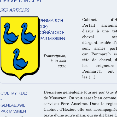
HERVÉ TORCHET
SES ARTICLES
Cabinet d’Hoz
PENMARC’H
Portait ancienn
(DE) -
d’azur à une tê
GÉNÉALOGIE
cheval acco
PAR MISSIRIEN
d’argent, bridée d’o
sont armes parl
car Penmarc’h si
Transcription,
tête de cheval, 
le 21 août
les seigneur
2009.
Penmarc’h ont
les (…)
Deuxième généalogie fournie par Guy 
COETIVY (DE)
de Missirien. On voit assez bien comme 
-
servi au Père Anselme. Dans le regis
GÉNÉALOGIE
Cabinet d’Hozier, elle est accompagné
PAR MISSIRIEN
texte d’une autre main, qui se dit basé 