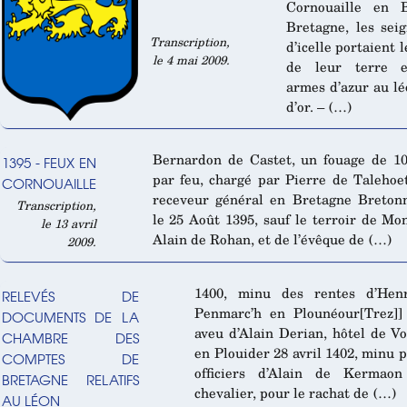
Cornouaille en B
Bretagne, les sei
Transcription,
d’icelle portaient 
le 4 mai 2009.
de leur terre 
armes d’azur au l
d’or. – (…)
Bernardon de Castet, un fouage de 1
1395 - FEUX EN
par feu, chargé par Pierre de Talehoet
CORNOUAILLE
receveur général en Bretagne Breton
Transcription,
le 25 Août 1395, sauf le terroir de Mo
le 13 avril
Alain de Rohan, et de l’évêque de (…)
2009.
1400, minu des rentes d’Hen
RELEVÉS DE
Penmarc’h en Plounéour[Trez]]
DOCUMENTS DE LA
aveu d’Alain Derian, hôtel de V
CHAMBRE DES
en Plouider 28 avril 1402, minu p
COMPTES DE
officiers d’Alain de Kermaon 
BRETAGNE RELATIFS
chevalier, pour le rachat de (…)
AU LÉON