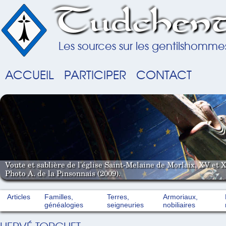
Tudchent
Les sources sur les gentilshomme
ACCUEIL
PARTICIPER
CONTACT
Voute et sablière de l'église Saint-Melaine de Morlaix, XV et X
Photo A. de la Pinsonnais (2009).
Articles
Familles,
Terres,
Armoriaux,
généalogies
seigneuries
nobiliaires