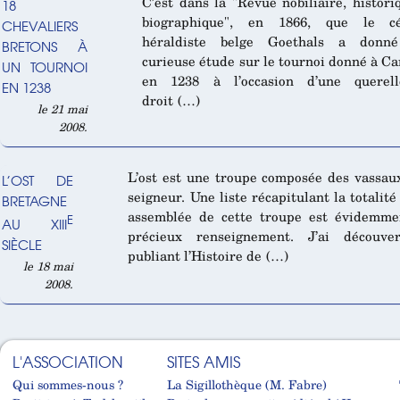
C’est dans la "Revue nobiliaire, histori
18
biographique", en 1866, que le cé
CHEVALIERS
héraldiste belge Goethals a donn
BRETONS À
curieuse étude sur le tournoi donné à C
UN TOURNOI
en 1238 à l’occasion d’une querel
EN 1238
droit (…)
le 21 mai
2008.
L’ost est une troupe composée des vassau
L’OST DE
seigneur. Une liste récapitulant la totalité
BRETAGNE
assemblée de cette troupe est évidemme
E
AU XIII
précieux renseignement. J’ai découve
SIÈCLE
publiant l’Histoire de (…)
le 18 mai
2008.
L'ASSOCIATION
SITES AMIS
Qui sommes-nous ?
La Sigillothèque (M. Fabre)