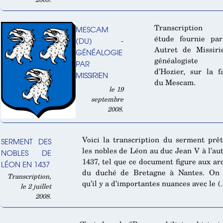
Transcription 
MESCAM
étude fournie pa
(DU) -
Autret de Missiri
GÉNÉALOGIE
généalogiste r
PAR
d’Hozier, sur la f
MISSIRIEN
du Mescam.
le 19
septembre
2008.
Voici la transcription du serment prê
SERMENT DES
les nobles de Léon au duc Jean V à l’a
NOBLES DE
1437, tel que ce document figure aux ar
LÉON EN 1437
du duché de Bretagne à Nantes. On 
Transcription,
qu’il y a d’importantes nuances avec le 
le 2 juillet
2008.