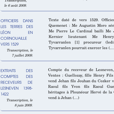
Transcription,
le 6 août 2009.
Texte daté de vers 1529. Officie
OFFICIERS DANS
Quemenet : Me Augustin Moro sén
LES TERRES DES
Me Pierre Le Cardinal bailli Me 
LÉON EN
Kernier lieutenant Me Henr
CORNOUAILLE
Tyvarranlen [1] procureur (led
VERS 1529
Tyvarranlen pourrait exercer les (…
Transcription, le
7 juillet 2009.
Compte du receveur de Lesneven,
EXTRAITS DES
Ventes : Guellozay, fille Henry Fils
COMPTES DES
vend Jehan fils Jouhan du Cozker 
RECEVEURS DE
Raoul fils Yvon fils Raoul Gue
LESNEVEN 1398-
héritages à Plounéour Hervé de la
1422
vend à Jehan (…)
Transcription, le
8 juin 2009.