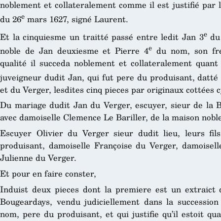
noblement et collateralement comme il est justifié par l
e
du 26
mars 1627, signé Laurent.
e
Et la cinquiesme un traitté passé entre ledit Jan 3
du
e
noble de Jan deuxiesme et Pierre 4
du nom, son frer
qualité il succeda noblement et collateralement quant 
juveigneur dudit Jan, qui fut pere du produisant, datté
et du Verger, lesdites cinq pieces par originaux cottées c
Du mariage dudit Jan du Verger, escuyer, sieur de la B
avec damoiselle Clemence Le Bariller, de la maison nobl
Escuyer Olivier du Verger sieur dudit lieu, leurs fils
produisant, damoiselle Françoise du Verger, damoiselle
Julienne du Verger.
Et pour en faire conster,
Induist deux pieces dont la premiere est un extraict d
Bougeardays, vendu judiciellement dans la succession
nom, pere du produisant, et qui justifie qu’il estoit qua