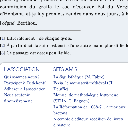
commission du greffe le sac d’escuyer Pol du Verg
d’Henbont, et je luy promets rendre dans deux jours, à R
[
Signé
] Berthou.
[
1
]
Littéralement :
de chaque ayeul
.
[
2
]
À partir d’ici, la suite est écrit d’une autre main, plus diffici
[
3
]
Ce passage est assez peu lisible.
L'ASSOCIATION
SITES AMIS
Qui sommes-nous ?
La Sigillothèque (M. Fabre)
Participer à Tudchentil
Pecia, le manuscrit médiéval (JL
Adhérer à l'association
Deuffic)
Nous soutenir
Manuel de méthodologie historique
financièrement
(SFHA, C. Fagnen)
La Réformation de 1668-71, armoriaux
bretons
A compte d'éditeur, réédition de livres
d'histoire