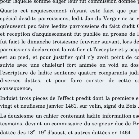
pour laquelle somme eliger leur fut commission donnée p
Quarto cet acquiescement n’ayant esté faict que par
spécial desdits parroissiens, ledit Jan du Verger ne s
qu’eussent peu faire lesdits parroissiens du faict dudit 
et reception d’acquiescement fut publiée au prosne de l
fut faict le dimanche troisiesme feuvrier suivant, lors de
parroissiens declarerent la ratifier et l’accepter et y ac
est au pied, et pour justifier qu’il n’y avoit point de c
suivie avec une chale[ur] fort animée on void au dos
l’escripture de ladite sentence quattre comparants judi
diverses dattes, et pour faire conster de cette 
consequence,
Induist trois pieces de l’effect predit dont la premiere 
vingt et neufiesme janvier 1461, sur velin, signé du Boi
La deuxiesme un cahier contenant ladite information es
tesmoins, devant un commissaire du seigneur duc de Bre
e
e
dattée des 18
, 19
d’aoust, et autres dattées en 1464.