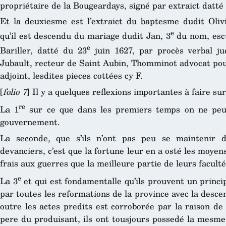
propriétaire de la Bougeardays, signé par extraict datté
Et la deuxiesme est l’extraict du baptesme dudit Olivi
e
qu’il est descendu du mariage dudit Jan, 3
du nom, escu
e
Bariller, datté du 23
juin 1627, par procès verbal ju
Jubault, recteur de Saint Aubin, Thomminot advocat pou
adjoint, lesdites pieces cottées cy F.
[
folio 7
] Il y a quelques reflexions importantes à faire sur
re
La 1
sur ce que dans les premiers temps on ne peut
gouvernement.
La seconde, que s’ils n’ont pas peu se maintenir 
devanciers, c’est que la fortune leur en a osté les moyens
frais aux guerres que la meilleure partie de leurs faculté
e
La 3
et qui est fondamentalle qu’ils prouvent un princi
par toutes les reformations de la province avec la descent
outre les actes predits est corroborée par la raison de
pere du produisant, ils ont tousjours possedé la mesm