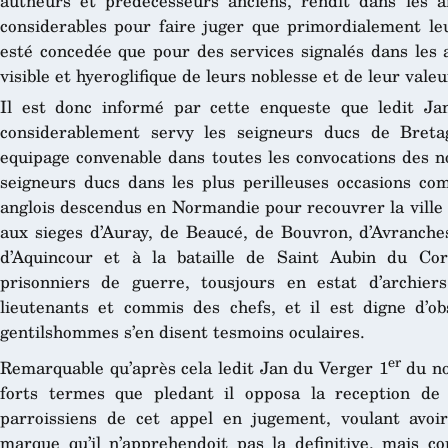
autheurs et predecesseurs anciens, rendit dans les a
considerables pour faire juger que primordialement leu
esté concedée que pour des services signalés dans les 
visible et hyeroglifique de leurs noblesse et de leur vale
Il est donc informé par cette enqueste que ledit Jan
considerablement servy les seigneurs ducs de Bret
equipage convenable dans toutes les convocations des no
seigneurs ducs dans les plus perilleuses occasions co
anglois descendus en Normandie pour recouvrer la ville 
aux sieges d’Auray, de Beaucé, de Bouvron, d’Avranche
d’Aquincour et à la bataille de Saint Aubin du Cor
prisonniers de guerre, tousjours en estat d’archi
lieutenants et commis des chefs, et il est digne d’ob
gentilshommes s’en disent tesmoins oculaires.
er
Remarquable qu’après cela ledit Jan du Verger 1
du n
forts termes que pledant il opposa la reception de l
parroissiens de cet appel en jugement, voulant avoi
marque qu’il n’apprehendoit pas la definitive, mais c