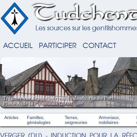
Tudchent
Les sources sur les gentilshomme
ACCUEIL
PARTICIPER
CONTACT
Tréguier vue depuis les rives du Jaudy, rue du Port.
Photo A. de la Pinsonnais (2009).
Articles
Familles,
Terres,
Armoriaux,
généalogies
seigneuries
nobiliaires
VERGER (DU) - INDUCTION POUR LA RÉF