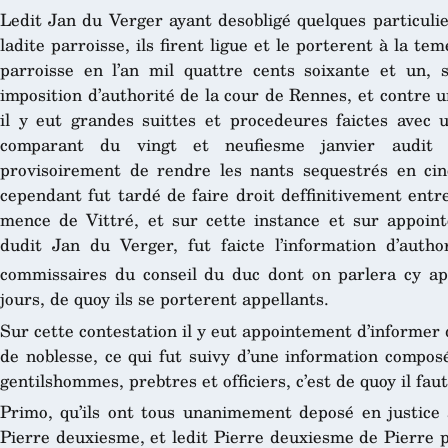
Ledit Jan du Verger ayant desobligé quelques particulie
ladite parroisse, ils firent ligue et le porterent à la te
parroisse en l’an mil quattre cents soixante et un, 
imposition d’authorité de la cour de Rennes, et contre 
il y eut grandes suittes et procedeures faictes avec u
comparant du vingt et neufiesme janvier audit 
provisoirement de rendre les nants sequestrés en cin
cependant fut tardé de faire droit deffinitivement entr
mence de Vittré, et sur cette instance et sur appoint
dudit Jan du Verger, fut faicte l’information d’auth
commissaires du conseil du duc dont on parlera cy ap
jours, de quoy ils se porterent appellants.
Sur cette contestation il y eut appointement d’informer 
de noblesse, ce qui fut suivy d’une information compos
gentilshommes, prebtres et officiers, c’est de quoy il fau
Primo, qu’ils ont tous unanimement deposé en justice a
Pierre deuxiesme, et ledit Pierre deuxiesme de Pierre 