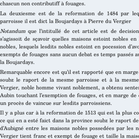
chascun non contributiff à fouages.
La deuxiesme est de la reformation de 1484 par le
parroisse il est dict la Boujardays à Pierre du Vergier
Notandum
que l’intitullé de cet article est de decisio
s’agissoit de sçavoir quelles maisons estoint nobles en
nobles, lesquels lesdits nobles estoint en pocession d’av
exempts de fouages sans aucun debat es temps passés au 
la Boujardays.
Remarquable encore est qu’il est rapporté que en marge 
soubz le raport de la mesme parroisse et à la mesme 
Vergier, noble homme vivant noblement, a obtenu senten
Aubin touchant l’exemption de fouages, et en marge de c
un procès de vaincue sur lesdits parroissiens.
Il y a plus car à la reformation de 1513 qui est la plus 
ce qui en a esté faict dans la province soubz le raport 
d’Aubigné entre les maisons nobles possedées par les n
Vergier tient franc et exempt de fouage et taille la mais