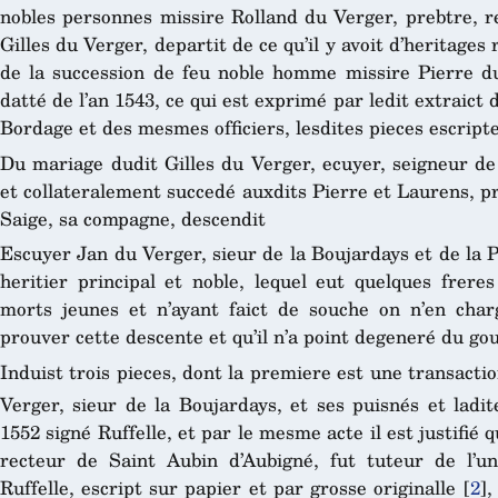
nobles personnes missire Rolland du Verger, prebtre, r
Gilles du Verger, departit de ce qu’il y avoit d’heritages
de la succession de feu noble homme missire Pierre du 
datté de l’an 1543, ce qui est exprimé par ledit extraic
Bordage et des mesmes officiers, lesdites pieces escripte
Du mariage dudit Gilles du Verger, ecuyer, seigneur de
et collateralement succedé auxdits Pierre et Laurens, p
Saige, sa compagne, descendit
Escuyer Jan du Verger, sieur de la Boujardays et de la Pi
heritier principal et noble, lequel eut quelques frere
morts jeunes et n’ayant faict de souche on n’en char
prouver cette descente et qu’il n’a point degeneré du g
Induist trois pieces, dont la premiere est une transacti
Verger, sieur de la Boujardays, et ses puisnés et ladi
1552 signé Ruffelle, et par le mesme acte il est justifié
recteur de Saint Aubin d’Aubigné, fut tuteur de l’un
Ruffelle, escript sur papier et par grosse originalle
[
2
]
,