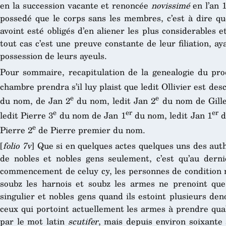
en la succession vacante et renoncée
novissimé
en l’an 1
possedé que le corps sans les membres, c’est à dire qu
avoint esté obligés d’en aliener les plus considerables 
tout cas c’est une preuve constante de leur filiation, ay
possession de leurs ayeuls.
Pour sommaire, recapitulation de la genealogie du prod
chambre prendra s’il luy plaist que ledit Ollivier est de
e
e
du nom, de Jan 2
du nom, ledit Jan 2
du nom de Gilles
e
er
er
ledit Pierre 3
du nom de Jan 1
du nom, ledit Jan 1
d
e
Pierre 2
de Pierre premier du nom.
[
folio 7v
] Que si en quelques actes quelques uns des aut
de nobles et nobles gens seulement, c’est qu’au dern
commencement de celuy cy, les personnes de condition n
soubz les harnois et soubz les armes ne prenoint qu
singulier et nobles gens quand ils estoint plusieurs de
ceux qui portoint actuellement les armes à prendre qual
par le mot latin
scutifer
, mais depuis environ soixante