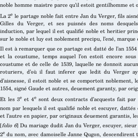
noble homme maistre parce qu’il estoit gentilhomme et of
e
La 2
le partage noble fait entre Jan du Verger, fils aisné
Gilles du Verger, et ses puisnés des noms desquel
induction, par lequel il est qualifié noble et heritier pri
sur le noble et luy est noblement precipu, l’ené, marqu
Il est à remarquer que ce partage est datté de l’an 155
et la coustume, temps auquel l’on estoit encore sous 
coustume et de celle de 1539, laquelle ne donnoit aucun
roturiers, d’où il faut inferer que ledit du Verger 
d’aisnesse, il estoit noble et se comportoit noblement, 
1554, signé Gaude et autres, deuement garanty, par origi
e
e
Et les 3
et 4
sont deux contracts d’acquests fait par
nom par lesquels il est qualifié noble et escuyer, dattés
et l’autre en papier, par originaux deuement garantis, le
[
folio 6
] Du mariage dudit Jan du Verger, escuyer, sieur d
e
2
du nom, avec damoiselle Janne Qugon, descendirent tr