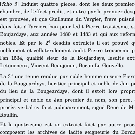
[
folio 5
] Induist quattre pieces, dont les deux premier
chambre, de l’effect predit, et outre par le premier des
est prouvée, et que Guillaume du Vergier, frere puis
deux fois à l’arriere ban pour ledit Pierre troisiesme, s
Boujardays, aux années 1480 et 1483 et qui aux refor
e
nobles. Et par le 2
desdits extraicts il est prouvé q
noblement et collateralement audit Pierre troisiesme p
l’an 1534, qualifié sieur de la Boujardays, lesdits ex
Letourneux, Vincent Beaujouan, Bocan Le Gouvello.
e
La 3
une tenue rendue par noble homme missire Pierre
de la Bougeardays, heritier principal et noble de Jan p
du lieu de la Bougeardays, dont il estoit lors proprie
principal et noble de Jan premier du nom, son pere, 
procès verbal cy faict judiciairement, signé René de M
Roullin.
Et la quatriesme est un extraict faict par autre procè
composent les archives de ladite seigneurie du Bord