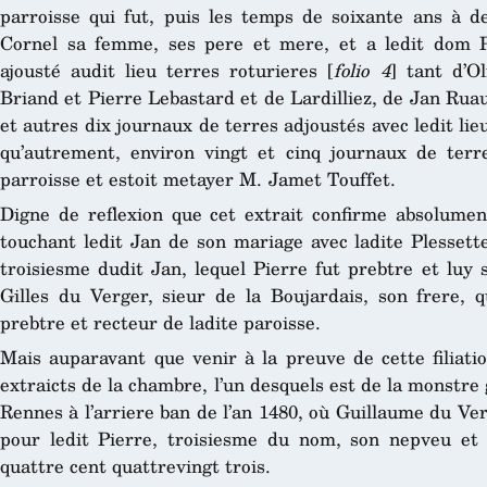
parroisse qui fut, puis les temps de soixante ans à d
Cornel sa femme, ses pere et mere, et a ledit dom Pi
ajousté audit lieu terres roturieres [
folio 4
] tant d’O
Briand et Pierre Lebastard et de Lardilliez, de Jan Rua
et autres dix journaux de terres adjoustés avec ledit lie
qu’autrement, environ vingt et cinq journaux de terre
parroisse et estoit metayer M. Jamet Touffet.
Digne de reflexion que cet extrait confirme absolume
touchant ledit Jan de son mariage avec ladite Plessett
troisiesme dudit Jan, lequel Pierre fut prebtre et luy 
Gilles du Verger, sieur de la Boujardais, son frere, 
prebtre et recteur de ladite paroisse.
Mais auparavant que venir à la preuve de cette filiatio
extraicts de la chambre, l’un desquels est de la monstre 
Rennes à l’arriere ban de l’an 1480, où Guillaume du Ve
pour ledit Pierre, troisiesme du nom, son nepveu e
quattre cent quattrevingt trois.