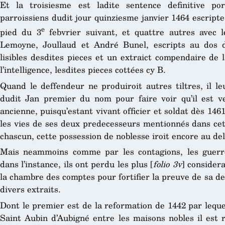
Et la troisiesme est ladite sentence definitive po
parroissiens dudit jour quinziesme janvier 1464 escripte
e
pied du 3
febvrier suivant, et quattre autres avec l
Lemoyne, Joullaud et André Bunel, escripts au dos d
lisibles desdites pieces et un extraict compendaire de 
l’intelligence, lesdites pieces cottées cy B.
Quand le deffendeur ne produiroit autres tiltres, il leu
dudit Jan premier du nom pour faire voir qu’il est v
ancienne, puisqu’estant vivant officier et soldat dès 1461
les vies de ses deux predecesseurs mentionnés dans cet
chascun, cette possession de noblesse iroit encore au dela
Mais neammoins comme par les contagions, les guerres
dans l’instance, ils ont perdu les plus [
folio 3v
] considera
la chambre des comptes pour fortifier la preuve de sa des
divers extraits.
Dont le premier est de la reformation de 1442 par leque
Saint Aubin d’Aubigné entre les maisons nobles il est r