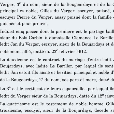
e
Verger, 3
du nom, sieur de la Bougeardays et de la Gri
principal et noble, Gilles du Verger, escuyer, puisné,
escuyer Pierre du Verger, aussy puisné dont la famille 
puisnés et pour preuve,
Induist cinq pieces dont la premiere est le partage bail
sieur du Bois Corbin, à damoiselle Clemence Le Bariller
ledit Jan du Verger, escuyer, sieur de la Boujardays et de 
e
noblement allié, datté du 23
febvrier 1612.
La deuxiesme est le contract du mariage d’entre ledit 
Boujardays, avec ladite Le Bariller, par lequel ils son
ledit Jan estoit fils aisné et heritier principal et noble
e
de la Bougeardays, 2
du nom, ses pere et mere, datté d
e
La 3
est le certificat de leurs espouzailles par lequel il
e
ledit du Verger sieur de la Boujardays, datté du 12
janv
La quatriesme est le testament de noble homme Gill
troisiesme, escuyer, sieur de la Boujardays, decedé s