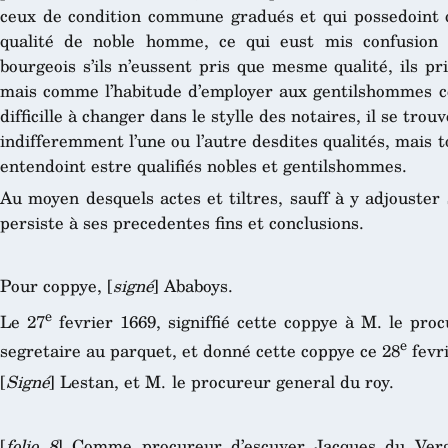
ceux de condition commune gradués et qui possedoint q
qualité de noble homme, ce qui eust mis confusion e
bourgeois s’ils n’eussent pris que mesme qualité, ils pr
mais comme l’habitude d’employer aux gentilshommes c
difficille à changer dans le stylle des notaires, il se trou
indifferemment l’une ou l’autre desdites qualités, mais to
entendoint estre qualifiés nobles et gentilshommes.
Au moyen desquels actes et tiltres, sauff à y adjouster
persiste à ses precedentes fins et conclusions.
Pour coppye, [
signé
] Ababoys.
e
Le 27
fevrier 1669, signiffié cette coppye à M. le pro
e
segretaire au parquet, et donné cette coppye ce 28
fevri
[
Signé
] Lestan, et M. le procureur general du roy.
[
folio 8
] Comme procureur d’escuyer Jacques du Vergie