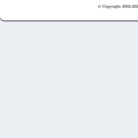
© Copyright 2002-202
Cabinet d'orthodonthie à Nantes
Cabinet d'orthodonthie à Nantes