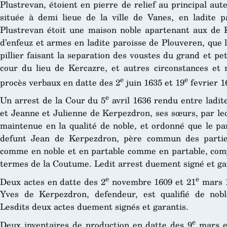
Plustrevan, étoient en pierre de relief au principal au
située à demi lieue de la ville de Vanes, en ladite p
Plustrevan étoit une maison noble apartenant aux de K
d’enfeuz et armes en ladite paroisse de Plouveren, que 
pillier faisant la separation des voustes du grand et pet
cour du lieu de Kercazre, et autres circonstances et
e
e
procès verbaux en datte des 2
juin 1635 et 19
fevrier 1
e
Un arrest de la Cour du 5
avril 1636 rendu entre ladit
et Jeanne et Julienne de Kerpezdron, ses sœurs, par leq
maintenue en la qualité de noble, et ordonné que le pa
defunt Jean de Kerpezdron, père commun des parties
comme en noble et en partable comme en partable, comp
termes de la Coutume. Ledit arrest duement signé et ga
e
e
Deux actes en datte des 2
novembre 1609 et 21
mars 1
Yves de Kerpezdron, defendeur, est qualifié de nob
Lesdits deux actes duement signés et garantis.
e
Deux inventaires de production en datte des 9
mars e