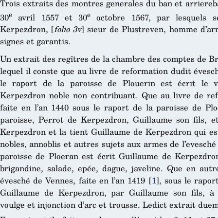
Trois extraits des montres generales du ban et arriere
e
e
30
avril 1557 et 30
octobre 1567, par lesquels s
Kerpezdron, [
folio 3v
] sieur de Plustreven, homme d’ar
signes et garantis.
Un extrait des regîtres de la chambre des comptes de Br
lequel il conste que au livre de reformation dudit évesc
le raport de la paroisse de Plouerin est écrit le 
Kerpezdron noble non contribuant. Que au livre de re
faite en l’an 1440 sous le raport de la paroisse de Pl
paroisse, Perrot de Kerpezdron, Guillaume son fils, e
Kerpezdron et la tient Guillaume de Kerpezdron qui es
nobles, annoblis et autres sujets aux armes de l’evesché 
paroisse de Ploeran est écrit Guillaume de Kerpezdron,
brigandine, salade, epée, dague, javeline. Que en autr
évesché de Vennes, faite en l’an 1419
[
1
]
, sous le rapor
Guillaume de Kerpezdron, par Guillaume son fils, à c
voulge et injonction d’arc et trousse. Ledict extrait due