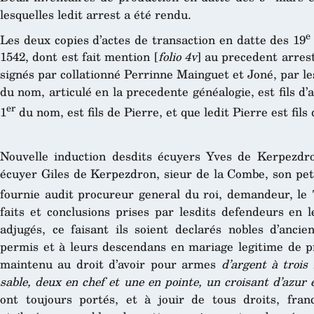
lesquelles ledit arrest a été rendu.
e
Les deux copies d’actes de transaction en datte des 19
1542, dont est fait mention [
folio 4v
] au precedent arrest
signés par collationné Perrinne Mainguet et Joné, par les
du nom, articulé en la precedente généalogie, est fils d’a
er
1
du nom, est fils de Pierre, et que ledit Pierre est fi
Nouvelle induction desdits écuyers Yves de Kerpezdro
écuyer Giles de Kerpezdron, sieur de la Combe, son peti
fournie audit procureur general du roi, demandeur, le 
faits et conclusions prises par lesdits defendeurs en 
adjugés, ce faisant ils soient declarés nobles d’anci
permis et à leurs descendans en mariage legitime de pr
maintenu au droit d’avoir pour armes
d’argent à trois
sable, deux en chef et une en pointe, un croisant d’azur 
ont toujours portés, et à jouir de tous droits, fran