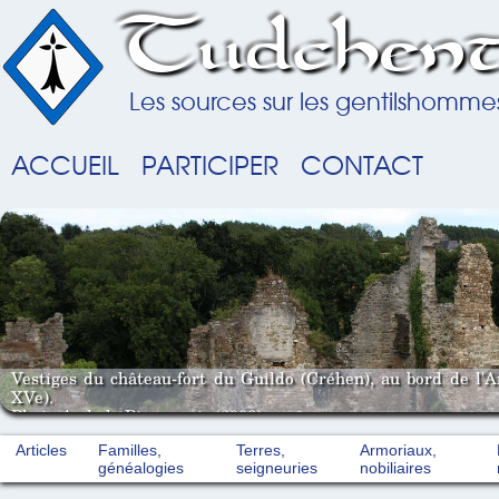
Tudchent
Les sources sur les gentilshomme
ACCUEIL
PARTICIPER
CONTACT
Vestiges du château-fort du Guildo (Créhen), au bord de l'
XVe).
Photo A. de la Pinsonnais (2008).
Articles
Familles,
Terres,
Armoriaux,
généalogies
seigneuries
nobiliaires