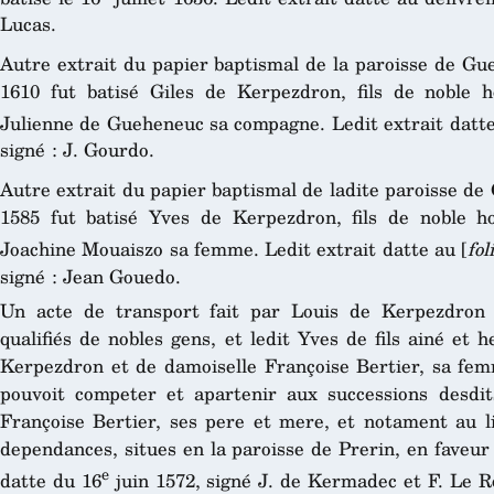
Lucas.
Autre extrait du papier baptismal de la paroisse de Gu
1610 fut batisé Giles de Kerpezdron, fils de nobl
Julienne de Gueheneuc sa compagne. Ledit extrait datt
signé : J. Gourdo.
Autre extrait du papier baptismal de ladite paroisse de
1585 fut batisé Yves de Kerpezdron, fils de noble
Joachine Mouaiszo sa femme. Ledit extrait datte au [
fol
signé : Jean Gouedo.
Un acte de transport fait par Louis de Kerpezdron
qualifiés de nobles gens, et ledit Yves de fils ainé et h
Kerpezdron et de damoiselle Françoise Bertier, sa femm
pouvoit competer et apartenir aux successions desdi
Françoise Bertier, ses pere et mere, et notament au l
dependances, situes en la paroisse de Prerin, en faveu
e
datte du 16
juin 1572, signé J. de Kermadec et F. Le Ro