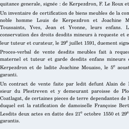
quitance generale, signée : de Kerpezdron, F. Le Roux e
Un inventaire de certification de biens meubles de la c
noble homme Louis de Kerpezdron et Joachine M
Toussaints, Yves, Jean et Yvonne, leurs enfans. La
conservation des droits desdits mineurs à requeste et 
e
leur tuteur et curateur, le 29
juillet 1591, duement signé
Proces-verbal de vente desdits meubles fait à reque
maternel et tuteur et garde desdits enfans mineurs
e
Kerpezdron et de ladite Joachine Mouaiso, le 5
aoust
garanti.
Un contract de vente faite par ledit defunt Alain de
sieur du Plestreven et y demeurant paroisse de Plou
Coatlagat, de certaines pieces de terre dependantes de 
duquel est la ratification de damoiselle Françoise Be
e
e
Lesdits deux actes en datte des 21
octobre 1550 et 29
garantis.