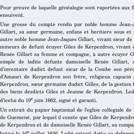
Pour preuve de laquelle généalogie sont raportées aux fi
ensuivent.
Une grosse du compte rendu par noble homme Jean-Ja
Gillart, sa sœur germaine, enfans et heritiers sous et 
autre noble homme Jean-Jaques Gillart, vivant sieur de 
mineurs de defunt écuyer Giles de Kerpezdron, vivant s
Renée Gillart sa femme et compagne, à autre écuyer Gi
simple de ladite defunte damoiselle Renée Gillart,
d’inventaire dudict defunt sieur de la Combe son père
d’Amauri de Kerpezdron son frère, religieux capucin 
Kerpezdron, sœur germaine dudict Gilles, de la gestion f
des biens desdicts Giles et Jeanne de Kerpezdron. Led
e
d’icelui du 19
juin 1662, signé et garanti.
Un extrait du papier baptismal de l’eglise collegiale de
de Guemené, par lequel il conste que Giles de Kerpezdron
de Kerpezdron et de damoiselle Renée Gillart, sa compa
e
batisé le 16
juillet 1636. Ledit extrait datte au delivr