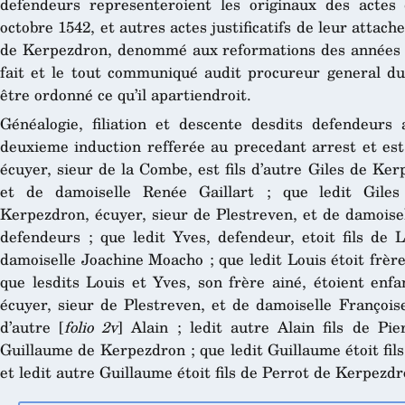
defendeurs representeroient les originaux des actes
octobre 1542, et autres actes justificatifs de leur attach
de Kerpezdron, denommé aux reformations des années 1
fait et le tout communiqué audit procureur general du
être ordonné ce qu’il apartiendroit.
Généalogie, filiation et descente desdits defendeurs
deuxieme induction refferée au precedant arrest et est
écuyer, sieur de la Combe, est fils d’autre Giles de Ke
et de damoiselle Renée Gaillart ; que ledit Giles
Kerpezdron, écuyer, sieur de Plestreven, et de damoise
defendeurs ; que ledit Yves, defendeur, etoit fils de 
damoiselle Joachine Moacho ; que ledit Louis étoit frèr
que lesdits Louis et Yves, son frère ainé, étoient enf
écuyer, sieur de Plestreven, et de damoiselle Françoise 
d’autre [
folio 2v
] Alain ; ledit autre Alain fils de Pie
Guillaume de Kerpezdron ; que ledit Guillaume étoit fil
et ledit autre Guillaume étoit fils de Perrot de Kerpezdr