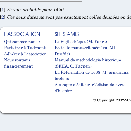
[
1
]
Erreur probable pour 1420.
[
2
]
Ces deux dates ne sont pas exactement celles données en d
L'ASSOCIATION
SITES AMIS
Qui sommes-nous ?
La Sigillothèque (M. Fabre)
Participer à Tudchentil
Pecia, le manuscrit médiéval (JL
Adhérer à l'association
Deuffic)
Nous soutenir
Manuel de méthodologie historique
financièrement
(SFHA, C. Fagnen)
La Réformation de 1668-71, armoriaux
bretons
A compte d'éditeur, réédition de livres
d'histoire
© Copyright 2002-202
Cabinet d'orthodonthie à Nantes
Cabinet d'orthodonthie à Nantes