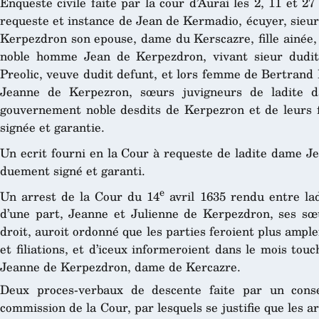
Enqueste civile faite par la cour d’Aurai les 2, 11 et 27 
requeste et instance de Jean de Kermadio, écuyer, sieur
Kerpezdron son epouse, dame du Kerscazre, fille ainée, 
noble homme Jean de Kerpezdron, vivant sieur dudit 
Preolic, veuve dudit defunt, et lors femme de Bertrand 
Jeanne de Kerpezron, sœurs juvigneurs de ladite d
gouvernement noble desdits de Kerpezron et de leurs f
signée et garantie.
Un ecrit fourni en la Cour à requeste de ladite dame J
duement signé et garanti.
e
Un arrest de la Cour du 14
avril 1635 rendu entre lad
d’une part, Jeanne et Julienne de Kerpezdron, ses sœu
droit, auroit ordonné que les parties feroient plus ample
et filiations, et d’iceux informeroient dans le mois touc
Jeanne de Kerpezdron, dame de Kercazre.
Deux proces-verbaux de descente faite par un cons
commission de la Cour, par lesquels se justifie que les