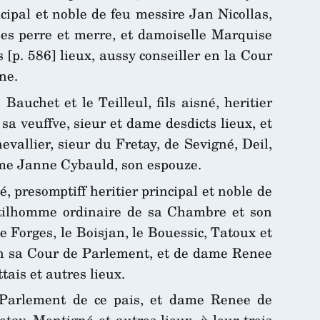
cipal et noble de feu messire Jan Nicollas,
ses perre et merre, et damoiselle Marquise
 [p. 586] lieux, aussy conseiller en la Cour
ne.
Bauchet et le Teilleul, fils aisné, heritier
a veuffve, sieur et dame desdicts lieux, et
vallier, sieur du Fretay, de Sevigné, Deil,
ame Janne Cybauld, son espouze.
, presomptiff heritier principal et noble de
ntilhomme ordinaire de sa Chambre et son
Forges, le Boisjan, le Bouessic, Tatoux et
 en sa Cour de Parlement, et de dame Renee
is et autres lieux.
 Parlement de ce pais, et dame Renee de
ay, Montigné et autres lieux, à leur trois