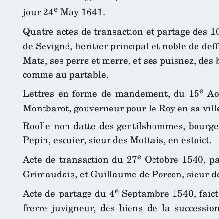
e
jour 24
May 1641.
Quatre actes de transaction et partage des 1
de Sevigné, heritier principal et noble de de
Mats, ses perre et merre, et ses puisnez, des
comme au partable.
e
Lettres en forme de mandement, du 15
Aou
Montbarot, gouverneur pour le Roy en sa vill
Roolle non datte des gentilshommes, bourgeoi
Pepin, escuier, sieur des Mottais, en estoict.
e
Acte de transaction du 27
Octobre 1540, pas
Grimaudais, et Guillaume de Porcon, sieur de
e
Acte de partage du 4
Septambre 1540, faict 
frerre juvigneur, des biens de la successio