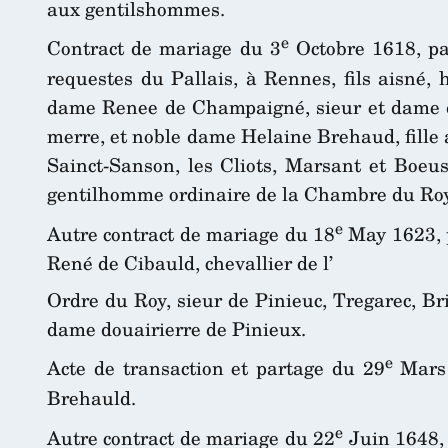
aux gentilshommes.
e
Contract de mariage du 3
Octobre 1618, pa
requestes du Pallais, à Rennes, fils aisné, 
dame Renee de Champaigné, sieur et dame 
merre, et noble dame Helaine Brehaud, fille 
Sainct-Sanson, les Cliots, Marsant et Boeus
gentilhomme ordinaire de la Chambre du Roy,
e
Autre contract de mariage du 18
May 1623, 
René de Cibauld, chevallier de l’
Ordre du Roy, sieur de Pinieuc, Tregarec, Bri
dame douairierre de Pinieux.
e
Acte de transaction et partage du 29
Mars 
Brehauld.
e
Autre contract de mariage du 22
Juin 1648, 