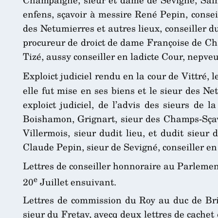
enfens, sçavoir à messire René Pepin, consei
des Netumierres et autres lieux, conseiller 
procureur de droict de dame Françoise de Ch
Tizé, aussy conseiller en ladicte Cour, nepve
Exploict judiciel rendu en la cour de Vittré, l
elle fut mise en ses biens et le sieur des N
exploict judiciel, de l’advis des sieurs de 
Boishamon, Grignart, sieur des Champs-Sçavoi
Villermois, sieur dudit lieu, et dudit sie
Claude Pepin, sieur de Sevigné, conseiller en 
Lettres de conseiller honnoraire au Parleme
e
20
Juillet ensuivant.
Lettres de commission du Roy au duc de Briss
sieur du Fretay, avecq deux lettres de cache