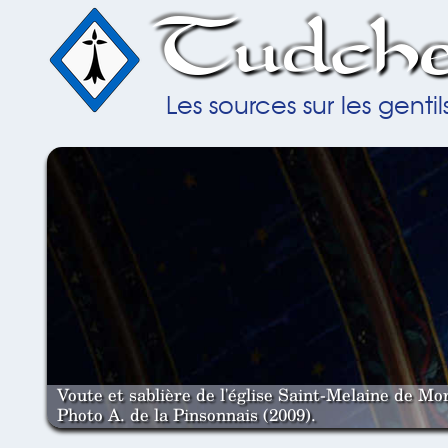
Tudche
Les sources sur les gent
Voute et sablière de l'église Saint-Melaine de Mor
Photo A. de la Pinsonnais (2009).