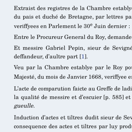
Extraist des registres de la Chambre estably
du pais et duché de Bretagne, par lettres p
e
veriffyees en Parlement le 30
Juin dernier :
Entre le Procureur General du Roy, demandeu
Et messire Gabriel Pepin, sieur de Sevign
deffandeur, d’aultre part
[
1
]
.
Veu par la Chambre establye par le Roy pou
Majesté, du mois de Janvier 1668, veriffyee 
L’acte de comparution faicte au Greffe de lad
la qualité de messire et d’escuier [p. 585] e
gueulle
.
Induction d’actes et tiltres dudit sieur de S
consequence des actes et tiltres par luy prod