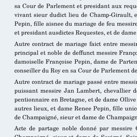
sa Cour de Parlement et presidant aux reques
vivant sieur dudict lieu de Champ-Girault, 
Pepin, fille aisnee du mariage de feu messire
et presidant ausdictes Requestes, et de dam
Autre contract de mariage faict entre messire
principal et noble de deffunct messire Franç
damoiselle Françoise Pepin, dame de Partenay
conseiller du Roy en sa Cour de Parlement d
Autre contract de mariage passé entre messire
puissant messire Jan Lambert, chevallier d
pentionnaire en Bretagne, et de dame Ollive 
autres lieux, et dame Renee Pepin, fille un
de Champaigné, sieur et dame de Champaigné,
Acte de partage noble donné par messire 
Champaigné, sieur et dame de Sevigné, Sainc