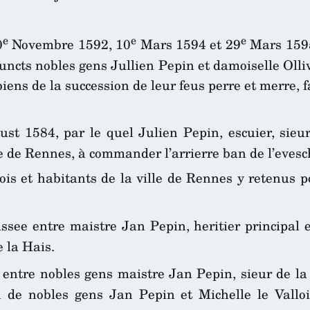
e
e
e
0
Novembre 1592, 10
Mars 1594 et 29
Mars 1595
ffuncts nobles gens Jullien Pepin et damoiselle Oll
 biens de la succession de leur feus perre et merre,
st 1584, par le quel Julien Pepin, escuier, sieur
e de Rennes, à commander l’arrierre ban de l’eves
s et habitants de la ville de Rennes y retenus po
see entre maistre Jan Pepin, heritier principal e
 la Hais.
entre nobles gens maistre Jan Pepin, sieur de la
n de nobles gens Jan Pepin et Michelle le Valloi