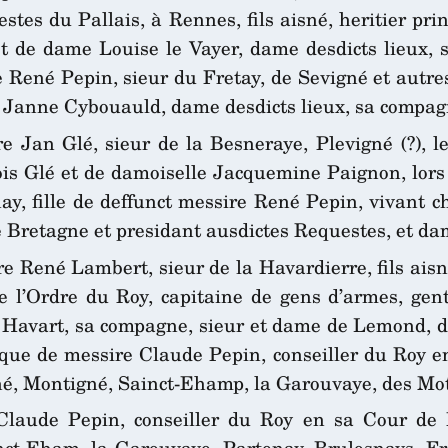
tes du Pallais, à Rennes, fils aisné, heritier prin
et de dame Louise le Vayer, dame desdicts lieux, 
 René Pepin, sieur du Fretay, de Sevigné et autres
e Janne Cybouauld, dame desdicts lieux, sa compag
 Jan Glé, sieur de la Besneraye, Plevigné (?), le 
ois Glé et de damoiselle Jacquemine Paignon, lors s
, fille de deffunct messire René Pepin, vivant che
e Bretagne et presidant ausdictes Requestes, et d
 René Lambert, sieur de la Havardierre, fils aisné
e l’Ordre du Roy, capitaine de gens d’armes, ge
Havart, sa compagne, sieur et dame de Lemond, de 
icque de messire Claude Pepin, conseiller du Roy
 Montigné, Sainct-Ehamp, la Garouvaye, des Motta
Claude Pepin, conseiller du Roy en sa Cour de
t-Eham, la Garouvaye, Partenay, Brulosnays, Fret