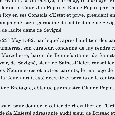
ller en la Cour, Jan Pepin et Renee Pepin, par l’
du Roy en ses Conseils d’Éstat et privé, presidant
ampaigné, sœur germaine de ladite dame de Sevign
u de ladite dame de Sevigné.
e
e 23
May 1582, par lequel, apres l’audition des p
etumierres, son curateur, condenné de luy rendre 
la Marzelierre, baron de Bonnefontaine, de Sainct
r, de Sevigné, sieur de Sainct-Didier, conseiller 
ur des Netumierres et autres parents, le mariage
la Cour, aurait esté decretté et permis de le contra
nt de Bretagne, obtenue par maistre Claude Pepin, 
ac, pour donner le collier de chevallier de l’Ord
t de Sa Majesté adressante audit sieur de Brissac e