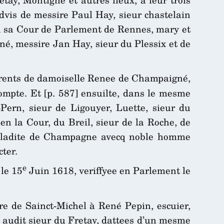
advis de messire Paul Hay, sieur chastelain
 en sa Cour de Parlement de Rennes, mary et
é, messire Jan Hay, sieur du Plessix et de
arents de damoiselle Renee de Champaigné,
compte. Et [p. 587] ensuilte, dans le mesme
-Pern, sieur de Ligouyer, Luette, sieur du
en la Cour, du Breil, sieur de la Roche, de
 de ladite de Champagne avecq noble homme
cter.
e
le 15
Juin 1618, veriffyee en Parlement le
re de Sainct-Michel à René Pepin, escuier,
t audit sieur du Fretay, dattees d’un mesme