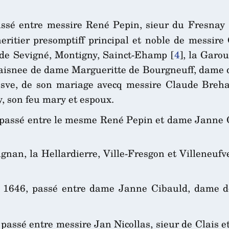
ssé entre messire René Pepin, sieur du Fresnay
heritier presomptiff principal et noble de messire
de Sevigné, Montigny, Sainct-Ehamp
[
4
]
, la Garou
aisnee de dame Margueritte de Bourgneuff, dame do
sve, de son mariage avecq messire Claude Brehaud
 son feu mary et espoux.
passé entre le mesme René Pepin et dame Janne 
gnan, la Hellardierre, Ville-Fresgon et Villeneufv
1646, passé entre dame Janne Cibauld, dame do
passé entre messire Jan Nicollas, sieur de Clais 