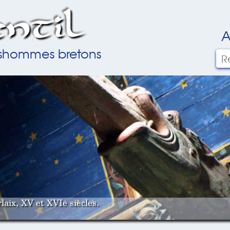
ntil
A
ilshommes bretons
laix, XV et XVIe siècles.