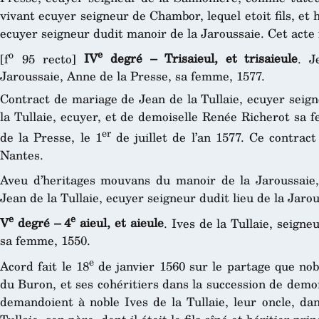
vivant ecuyer seigneur de Chambor, lequel etoit fils, et h
ecuyer seigneur dudit manoir de la Jaroussaie. Cet acte 
o
e
[f
95 recto]
IV
degré – Trisaieul, et trisaieule
. J
Jaroussaie, Anne de la Presse, sa femme, 1577.
Contract de mariage de Jean de la Tullaie, ecuyer seigne
la Tullaie, ecuyer, et de demoiselle Renée Richerot sa
er
de la Presse, le 1
de juillet de l’an 1577. Ce contrac
Nantes.
Aveu d’heritages mouvans du manoir de la Jaroussaie,
Jean de la Tullaie, ecuyer seigneur dudit lieu de la Jarou
e
e
V
degré – 4
aieul, et aieule
. Ives de la Tullaie, seign
sa femme, 1550.
e
Acord fait le 18
de janvier 1560 sur le partage que no
du Buron, et ses cohéritiers dans la succession de demoi
demandoient à noble Ives de la Tullaie, leur oncle, dan