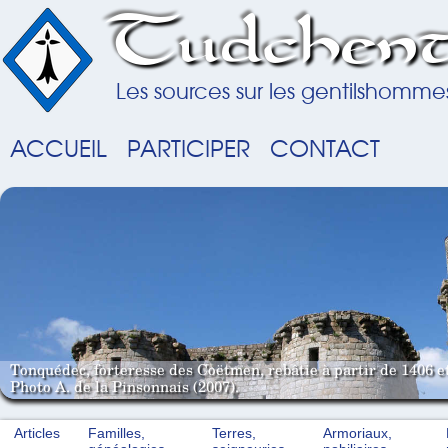
Tudchent
Les sources sur les gentilshomme
ACCUEIL
PARTICIPER
CONTACT
Tonquédec, forteresse des Coëtmen, rebâtie à partir de 1406 e
Photo A. de la Pinsonnais (2007).
Articles
Familles,
Terres,
Armoriaux,