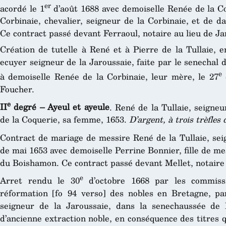
er
acordé le 1
d’août 1688 avec demoiselle Renée de la Cor
Corbinaie, chevalier, seigneur de la Corbinaie, et de 
Ce contract passé devant Ferraoul, notaire au lieu de Ja
Création de tutelle à René et à Pierre de la Tullaie, e
ecuyer seigneur de la Jaroussaie, faite par le senechal 
e
à demoiselle Renée de la Corbinaie, leur mère, le 27
Foucher.
e
II
degré – Ayeul et ayeule
. René de la Tullaie, seigne
de la Coquerie, sa femme, 1653.
D’argent, à trois trèfles
Contract de mariage de messire René de la Tullaie, seig
de mai 1653 avec demoiselle Perrine Bonnier, fille de m
du Boishamon. Ce contract passé devant Mellet, notaire
e
Arret rendu le 30
d’octobre 1668 par les commissa
réformation [fo 94 verso] des nobles en Bretagne, pa
seigneur de la Jaroussaie, dans la senechaussée de 
d’ancienne extraction noble, en conséquence des titres q