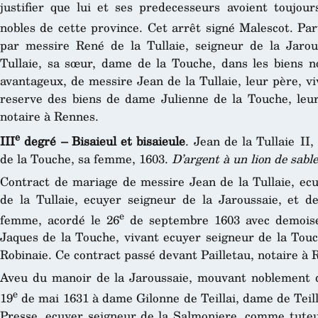
justifier que lui et ses predecesseurs avoient toujour
nobles de cette province. Cet arrêt signé Malescot. Pa
par messire René de la Tullaie, seigneur de la Jarou
Tullaie, sa sœur, dame de la Touche, dans les biens 
avantageux, de messire Jean de la Tullaie, leur père, v
reserve des biens de dame Julienne de la Touche, leu
notaire à Rennes.
e
III
degré – Bisaieul et bisaieule
. Jean de la Tullaie II
de la Touche, sa femme, 1603.
D’argent à un lion de sable,
Contract de mariage de messire Jean de la Tullaie, ecu
de la Tullaie, ecuyer seigneur de la Jaroussaie, et 
e
femme, acordé le 26
de septembre 1603 avec demoisel
Jaques de la Touche, vivant ecuyer seigneur de la Touc
Robinaie. Ce contract passé devant Pailletau, notaire à 
Aveu du manoir de la Jaroussaie, mouvant noblement de
e
19
de mai 1631 à dame Gilonne de Teillai, dame de Teill
Presse, ecuyer seigneur de la Salmoniere, comme tuteur