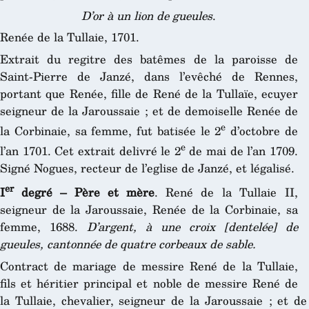
D’or à un lion de gueules
.
Renée de la Tullaie, 1701.
Extrait du regitre des batêmes de la paroisse de
Saint-Pierre de Janzé, dans l’evêché de Rennes,
portant que Renée, fille de René de la Tullaïe, ecuyer
seigneur de la Jaroussaie ; et de demoiselle Renée de
e
la Corbinaie, sa femme, fut batisée le 2
d’octobre de
e
l’an 1701. Cet extrait delivré le 2
de mai de l’an 1709.
Signé Nogues, recteur de l’eglise de Janzé, et légalisé.
er
I
degré – Père et mère
. René de la Tullaie II,
seigneur de la Jaroussaie, Renée de la Corbinaie, sa
femme, 1688.
D’argent, à une croix [dentelée] de
gueules, cantonnée de quatre corbeaux de sable.
Contract de mariage de messire René de la Tullaie,
fils et héritier principal et noble de messire René de
la Tullaie, chevalier, seigneur de la Jaroussaie ; et 