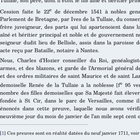
Tullaie, son père, dont il étoit le fils aîné et héritier prin
e
Cession faite le 22
de décembre 1541 à nobles gens,
Parlement de Bretagne, par Ives de la Tullaie, du conse
frère juveigneur, des parts qui lui apartenoient dans l
aîné et héritier principal et noble et de gouvernement no
seigneur dudit lieu de Bellisle, assis dans la paroisse
acte reçu par Bataille, notaire à Nantes.
Nous, Charles d’Hozier conseiller du Roi, genéalogis
armes, et des blazons, et garde de l’Armorial général de
et des ordres militaires de saint Maurice et de saint Laz
o
demoiselle Renée de la Tullaie a la noblesse [f
95 ver
nombre des filles demoiselles que Sa Majesté fait éleve
fondée à St Cir, dans le parc de Versailles, comme il 
énoncés dans cette preuve, laquelle nous avons vérif
neuvième jour du mois de janvier de l’an mile sept cent 
[
1
]
Ces preuves sont en réalité datées du neuf janvier 1711, voir