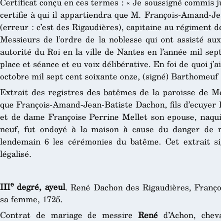
Certificat conçu en ces termes : « Je soussigné commis 
certifie à qui il appartiendra que M. François-Amand-J
(erreur : c’est des Rigaudières), capitaine au régiment de
Messieurs de l’ordre de la noblesse qui ont assisté au
autorité du Roi en la ville de Nantes en l’année mil sept
place et séance et eu voix délibérative. En foi de quoi j’
octobre mil sept cent soixante onze, (signé) Barthomeuf 
Extrait des registres des batêmes de la paroisse de M
que François-Amand-Jean-Batiste Dachon, fils d’ecuyer 
et de dame Françoise Perrine Mellet son epouse, naquit
neuf, fut ondoyé à la maison à cause du danger de mo
lendemain 6 les cérémonies du batême. Cet extrait s
légalisé.
e
III
degré, ayeul
. René Dachon des Rigaudières, Franço
sa femme, 1725.
Contrat de mariage de messire
René
d’Achon, cheva