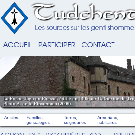
Tudchent
Les sources sur les gentilshomme
ACCUEIL
PARTICIPER
CONTACT
La Roche-Jagu en Ploëzal, édifié en 1405 par Catherine de Tro
Photo A. de la Pinsonnais (2009).
Articles
Familles,
Terres,
Armoriaux,
généalogies
seigneuries
nobiliaires