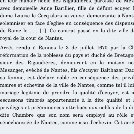
en leur manoir noble des Rigaudières, paroisse de Meza
avec demoiselle Anne Barillier, fille de défunt ecuyer 
dame Louise le Cocq alors sa veuve, demeurante à Nantes
solemniser en face d’eglise en conséquence des dispens
de Rome le .....
[
1
]
. Ce contrat passé en la dite ville
royal de la cour de Nantes.
Arrêt rendu à Rennes le 3 de juillet 1670 par la C
réformation de la noblesse du pays et duché de Bretag
sieur des Rigaudières, demeurant en la maison nob
Mesanger, evêché de Nantes, fils d’ecuyer Balthazar Da
sa femme, est déclaré noble en conséquence des privi
maires et echevins de la ville de Nantes, comme tel il lu
mariage legitime de prendre la qualité d’ecuyer, est 
escussons timbrés appartenants à la dite qualité et à
privilèges et prééminances attribués aux nobles de la dit
dite Chambre que son nom sera employé au rôlle et
sénéchaussée de Nantes, comme issu d’echevin. Cet arrêt