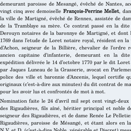
demeurant paroisse de Mesangé, évêché de Nantes, acc
vingt cinq avec demoiselle
François-Perrine Mellet
, da
la ville de Martigné, évêché de Rennes, assistée de da
de la Tramblaye sa mère. Ce contrat passé en la dite 
Derouyn notaires de la baronnye de Martigné, et dont 
1769 dans l’etude de Loret notaire royal, résident en la 
d’Achon, seigneur de la Billière, chevalier de l’ordre 
ancien capitaine d’infanterie, demeurant en la dite
expédition délivrée le 14 d’octobre 1770 par le dit Loret
par Jaques Luneau de la Grasserie, avocat en Parlement
police des ville et baronnie d’Ancenis, lequel certifie
originaux (c’est-à-dire aux minutes) du dit contrat de mar
pour les avoir lus et confrontés de mot à mot.
Nomination faite le 24 d’avril mil sept cent vingt-deu
des Rigaudières, fils aîné, héritier principal et noble
seigneur des Rigaudières, et de dame Renée Le Pelletie
Rigaudières, paroisse de Mésangé, et étant alors en la
N.V. et D. (c’est-à-dire Noble, vénérable et Discret) mes