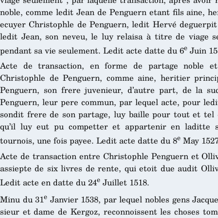
noble, comme ledit Jean de Penguern etant fils aine, her
ecuyer Christophle de Penguern, ledit Hervé deguerpit 
ledit Jean, son neveu, le luy relaisa à titre de viage 
e
pendant sa vie seulement. Ledit acte datte du 6
Juin 15
Acte de transaction, en forme de partage noble et
Christophle de Penguern, comme aine, heritier princi
Penguern, son frere juvenieur, d’autre part, de la s
Penguern, leur pere commun, par lequel acte, pour ledi
sondit frere de son partage, luy baille pour tout et tel
qu’il luy eut pu competter et appartenir en laditte 
e
tournois, une fois payee. Ledit acte datte du 8
May 1527
Acte de transaction entre Christophle Penguern et Olliv
assiepte de six livres de rente, qui etoit due audit Olli
e
Ledit acte en datte du 24
Juillet 1518.
e
Minu du 31
Janvier 1538, par lequel nobles gens Jacq
sieur et dame de Kergoz, reconnoissent les choses tom