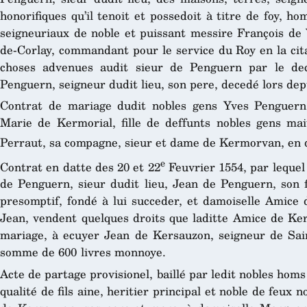
honorifiques qu’il tenoit et possedoit à titre de foy, 
seigneuriaux de noble et puissant messire François de 
de-Corlay, commandant pour le service du Roy en la cit
choses advenues audit sieur de Penguern par le d
Penguern, seigneur dudit lieu, son pere, decedé lors depu
Contrat de mariage dudit nobles gens Yves Penguern, 
Marie de Kermorial, fille de deffunts nobles gens ma
Perraut, sa compagne, sieur et dame de Kermorvan, en 
e
Contrat en datte des 20 et 22
Feuvrier 1554, par lequel
de Penguern, sieur dudit lieu, Jean de Penguern, son fi
presomptif, fondé à lui succeder, et damoiselle Amic
Jean, vendent quelques droits que laditte Amice de Ker
mariage, à ecuyer Jean de Kersauzon, seigneur de Sain
somme de 600 livres monnoye.
Acte de partage provisionel, baillé par ledit nobles homs
qualité de fils aine, heritier principal et noble de feu