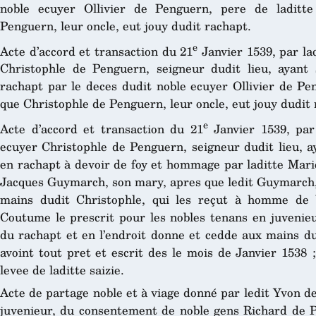
noble ecuyer Ollivier de Penguern, pere de laditte
Penguern, leur oncle, eut jouy dudit rachapt.
e
Acte d’accord et transaction du 21
Janvier 1539, par laq
Christophle de Penguern, seigneur dudit lieu, ayant 
rachapt par le deces dudit noble ecuyer Ollivier de Pen
que Christophle de Penguern, leur oncle, eut jouy dudit 
e
Acte d’accord et transaction du 21
Janvier 1539, par 
ecuyer Christophle de Penguern, seigneur dudit lieu, ay
en rachapt à devoir de foy et hommage par laditte Mari
Jacques Guymarch, son mary, apres que ledit Guymarch, 
mains dudit Christophle, qui les reçut à homme de 
Coutume le prescrit pour les nobles tenans en juvenieu
du rachapt et en l’endroit donne et cedde aux mains dud
avoint tout pret et escrit des le mois de Janvier 1538 
levee de laditte saizie.
Acte de partage noble et à viage donné par ledit Yvon 
juvenieur, du consentement de noble gens Richard de P