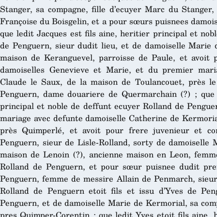
Stanger, sa compagne, fille d’ecuyer Marc du Stanger, 
Françoise du Boisgelin, et a pour sœurs puisnees damoi
que ledit Jacques est fils aine, heritier principal et no
de Penguern, sieur dudit lieu, et de damoiselle Marie 
maison de Keranguevel, parroisse de Paule, et avoit 
damoiselles Genevieve et Marie, et du premier maria
Claude le Saux, de la maison de Toulancouet, près le
Penguern, dame douariere de Quermarchain (?) ; que led
principal et noble de deffunt ecuyer Rolland de Penguer
mariage avec defunte damoiselle Catherine de Kermoria
près Quimperlé, et avoit pour frere juvenieur et c
Penguern, sieur de Lisle-Rolland, sorty de damoiselle M
maison de Lenoin (?), ancienne maison en Leon, femm
Rolland de Penguern, et pour sœur puisnee dudit pr
Penguern, femme de messire Allain de Penmarch, sieur
Rolland de Penguern etoit fils et issu d’Yves de Pen
Penguern, et de damoiselle Marie de Kermorial, sa co
pres Quimper-Corentin ; que ledit Yves etoit fils aine, h