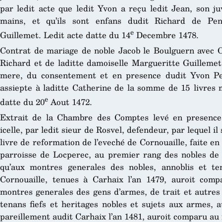
par ledit acte que ledit Yvon a reçu ledit Jean, son 
mains, et qu’ils sont enfans dudit Richard de Pen
e
Guillemet. Ledit acte datte du 14
Decembre 1478.
Contrat de mariage de noble Jacob le Boulguern avec Ca
Richard et de laditte damoiselle Margueritte Guillemet,
mere, du consentement et en presence dudit Yvon Pen
assiepte à laditte Catherine de la somme de 15 livres 
e
datte du 20
Aout 1472.
Extrait de la Chambre des Comptes levé en presenc
icelle, par ledit sieur de Rosvel, defendeur, par lequel i
livre de reformation de l’eveché de Cornouaille, faite en 
parroisse de Locperec, au premier rang des nobles de 
qu’aux montres generales des nobles, annoblis et te
Cornouaille, tenues à Carhaix l’an 1479, auroit com
montres generales des gens d’armes, de trait et autres 
tenans fiefs et heritages nobles et sujets aux armes, 
pareillement audit Carhaix l’an 1481, auroit comparu au 