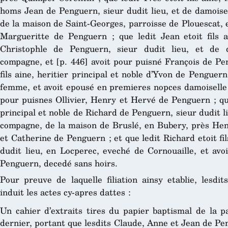
homs Jean de Penguern, sieur dudit lieu, et de damois
de la maison de Saint-Georges, parroisse de Plouescat, 
Margueritte de Penguern ; que ledit Jean etoit fils ai
Christophle de Penguern, sieur dudit lieu, et de 
compagne, et [p. 446] avoit pour puisné François de Pen
fils aine, heritier principal et noble d’Yvon de Pengue
femme, et avoit epousé en premieres nopces damoiselle 
pour puisnes Ollivier, Henry et Hervé de Penguern ; que 
principal et noble de Richard de Penguern, sieur dudit l
compagne, de la maison de Bruslé, en Bubery, près Hen
et Catherine de Penguern ; et que ledit Richard etoit f
dudit lieu, en Locperec, eveché de Cornouaille, et avo
Penguern, decedé sans hoirs.
Pour preuve de laquelle filiation ainsy etablie, lesdi
induit les actes cy-apres dattes :
Un cahier d’extraits tires du papier baptismal de la p
dernier, portant que lesdits Claude, Anne et Jean de Pe