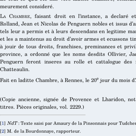
meurement consideré.
La Chambre
, faisant droit en l’instance, a declaré et
Rolland, Jean et Nicolas de Penguern nobles et issus d’
tels leur a permis et à leurs descendans en legitime ma
et les a maintenus au droit d’avoir armes et ecussons ti
à jouir de tous droits, franchises, preminances et priv
province, a ordonné que les noms desdits Ollivier, Ja
Penguern feront inseres au rolle et cattalogue des n
Chatteaulin.
e
Fait en laditte Chambre, à Rennes, le 20
jour du mois d’
(Copie ancienne, signée de Provence et Lharidon, no
titres. Pièces originales, vol. 2229.)
[
1
]
NdT
: Texte saisi par Amaury de la Pinsonnais pour Tudchen
[
2
]
M. de la Bourdonnaye, rapporteur.