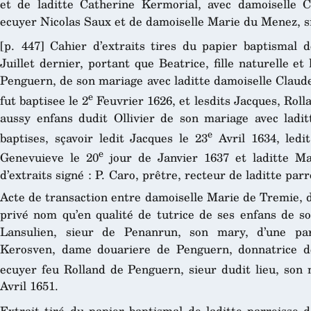
et de laditte Catherine Kermorial, avec damoiselle C
ecuyer Nicolas Saux et de damoiselle Marie du Menez, s
[p. 447] Cahier d’extraits tires du papier baptismal 
Juillet dernier, portant que Beatrice, fille naturelle et
Penguern, de son mariage avec laditte damoiselle Claud
e
fut baptisee le 2
Feuvrier 1626, et lesdits Jacques, Rol
aussy enfans dudit Ollivier de son mariage avec ladit
e
baptises, sçavoir ledit Jacques le 23
Avril 1634, ledi
e
Genevuieve le 20
jour de Janvier 1637 et laditte Ma
d’extraits signé : P. Caro, prêtre, recteur de laditte par
Acte de transaction entre damoiselle Marie de Tremie, 
privé nom qu’en qualité de tutrice de ses enfans de so
Lansulien, sieur de Penanrun, son mary, d’une par
Kerosven, dame douariere de Penguern, donnatrice 
ecuyer feu Rolland de Penguern, sieur dudit lieu, son 
Avril 1651.
Extrait tiré du papier baptismal de laditte parroisse 