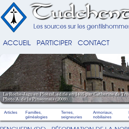
Tudchent
Les sources sur les gentilshomme
ACCUEIL
PARTICIPER
CONTACT
La Roche-Jagu en Ploëzal, édifié en 1405 par Catherine de Tro
Photo A. de la Pinsonnais (2009).
Articles
Familles,
Terres,
Armoriaux,
généalogies
seigneuries
nobiliaires