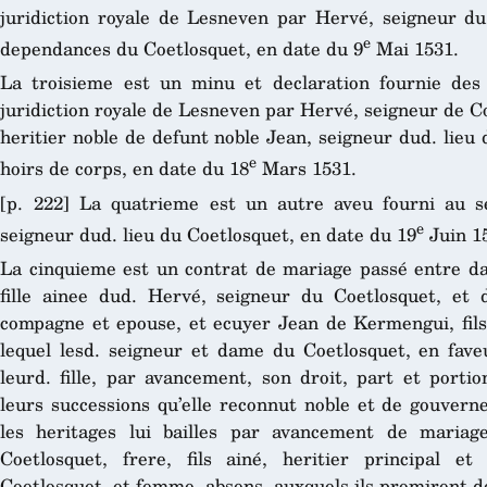
juridiction royale de Lesneven par Hervé, seigneur du
e
dependances du Coetlosquet, en date du 9
Mai 1531.
La troisieme est un minu et declaration fournie des 
juridiction royale de Lesneven par Hervé, seigneur de Co
heritier noble de defunt noble Jean, seigneur dud. lieu
e
hoirs de corps, en date du 18
Mars 1531.
[p. 222] La quatrieme est un autre aveu fourni au 
e
seigneur dud. lieu du Coetlosquet, en date du 19
Juin 1
La cinquieme est un contrat de mariage passé entre da
fille ainee dud. Hervé, seigneur du Coetlosquet, et 
compagne et epouse, et ecuyer Jean de Kermengui, fil
lequel lesd. seigneur et dame du Coetlosquet, en fav
leurd. fille, par avancement, son droit, part et porti
leurs successions qu’elle reconnut noble et de gouverne
les heritages lui bailles par avancement de mariag
Coetlosquet, frere, fils ainé, heritier principal 
Coetlosquet, et femme, absens, auxquels ils promirent de 