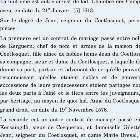
La huitieme est autre arrest de lad. Chambre des Comp
e
aveu, en date du 21
Janvier
[
5
]
1613.
Sur le degré de Jean, seigneur du Coetlosquet, pere 
pieces :
La premiere est un contrat de mariage passé entre no
de Kerguern, chef de nom et armes de la maison de
Coetlosquet, fille ainee de nobles homs Jean du Coetlos
sa compagne, sieur et dame du Coetlosquet, à laquelle il
donné sa part, portion et advenant de ce qu’elle pouvoi
reconnoissant qu’elles etoient nobles et de gouve
successions de leurs predecesseurs etoient partages no
les deux parts à l’ainé et le tiers entre les juveigneur
par heritage, au moyen de quoi lad. Anne du Coetlosquet
e
grand droit, en date du 19
Novembre 1576.
La seconde est un autre contrat de mariage passé en
Kersaingilli, sieur de Cosquerou, et damoiselle Gilette
Jean, seigneur du Coetlosquet, et dame Marie Bresal,