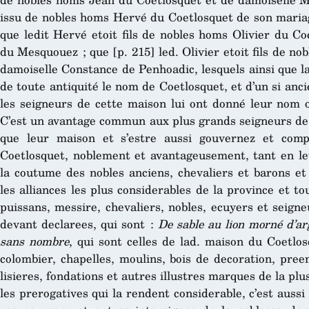
issu de nobles homs Hervé du Coetlosquet de son mariag
que ledit Hervé etoit fils de nobles homs Olivier du Co
du Mesquouez ; que [p. 215] led. Olivier etoit fils de n
damoiselle Constance de Penhoadic, lesquels ainsi que la
de toute antiquité le nom de Coetlosquet, et d’un si anci
les seigneurs de cette maison lui ont donné leur nom ou
C’est un avantage commun aux plus grands seigneurs d
que leur maison et s’estre aussi gouvernez et comp
Coetlosquet, noblement et avantageusement, tant en le
la coutume des nobles anciens, chevaliers et barons et
les alliances les plus considerables de la province et to
puissans, messire, chevaliers, nobles, ecuyers et seigneu
devant declarees, qui sont :
De sable au lion morné d’ar
sans nombre
, qui sont celles de lad. maison du Coetlos
colombier, chapelles, moulins, bois de decoration, pree
lisieres, fondations et autres illustres marques de la plus
les prerogatives qui la rendent considerable, c’est aussi