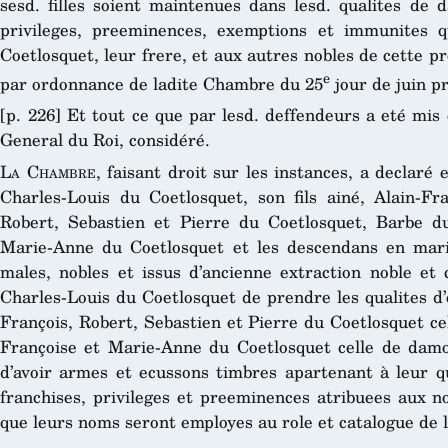
sesd. filles soient maintenues dans lesd. qualites de d
privileges, preeminences, exemptions et immunites q
Coetlosquet, leur frere, et aux autres nobles de cette p
e
par ordonnance de ladite Chambre du 25
jour de juin p
[p. 226] Et tout ce que par lesd. deffendeurs a eté mis
General du Roi, considéré.
La Chambre
, faisant droit sur les instances, a declaré 
Charles-Louis du Coetlosquet, son fils ainé, Alain-Fr
Robert, Sebastien et Pierre du Coetlosquet, Barbe du
Marie-Anne du Coetlosquet et les descendans en mari
males, nobles et issus d’ancienne extraction noble e
Charles-Louis du Coetlosquet de prendre les qualites d’
François, Robert, Sebastien et Pierre du Coetlosquet ce
Françoise et Marie-Anne du Coetlosquet celle de damoi
d’avoir armes et ecussons timbres apartenant à leur qua
franchises, privileges et preeminences atribuees aux n
que leurs noms seront employes au role et catalogue de l