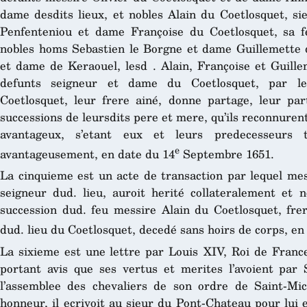
dame desdits lieux, et nobles Alain du Coetlosquet, si
Penfenteniou et dame Françoise du Coetlosquet, sa 
nobles homs Sebastien le Borgne et dame Guillemette 
et dame de Keraouel, lesd . Alain, Françoise et Guille
defunts seigneur et dame du Coetlosquet, par le
Coetlosquet, leur frere ainé, donne partage, leur pa
successions de leursdits pere et mere, qu’ils reconnure
avantageux, s’etant eux et leurs predecesseurs 
e
avantageusement, en date du 14
Septembre 1651.
La cinquieme est un acte de transaction par lequel mes
seigneur dud. lieu, auroit herité collateralement et 
succession dud. feu messire Alain du Coetlosquet, fre
dud. lieu du Coetlosquet, decedé sans hoirs de corps, en
La sixieme est une lettre par Louis XIV, Roi de France
portant avis que ses vertus et merites l’avoient par S
l’assemblee des chevaliers de son ordre de Saint-Mich
honneur, il ecrivoit au sieur du Pont-Chateau pour lui en 