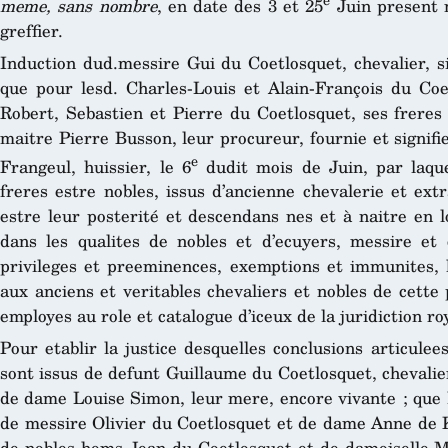
meme, sans nombre
, en date des 3 et 25
Juin present m
greffier.
Induction dud.messire Gui du Coetlosquet, chevalier, si
que pour lesd. Charles-Louis et Alain-François du Coet
Robert, Sebastien et Pierre du Coetlosquet, ses freres
maitre Pierre Busson, leur procureur, fournie et signif
e
Frangeul, huissier, le 6
dudit mois de Juin, par laquel
freres estre nobles, issus d’ancienne chevalerie et ext
estre leur posterité et descendans nes et à naitre en 
dans les qualites de nobles et d’ecuyers, messire et c
privileges et preeminences, exemptions et immunites, 
aux anciens et veritables chevaliers et nobles de cette p
employes au role et catalogue d’iceux de la juridiction r
Pour etablir la justice desquelles conclusions articulees
sont issus de defunt Guillaume du Coetlosquet, chevalier
de dame Louise Simon, leur mere, encore vivante ; que 
de messire Olivier du Coetlosquet et de dame Anne de Ke
de nobles homs Jean du Coetlosquet et de damoiselle Ma