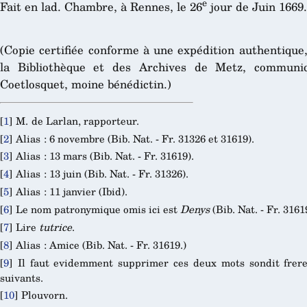
e
Fait en lad. Chambre, à Rennes, le 26
jour de Juin 1669.
(Copie certifiée conforme à une expédition authentique
la Bibliothèque et des Archives de Metz, commun
Coetlosquet, moine bénédictin.)
[
1
]
M. de Larlan, rapporteur.
[
2
]
Alias : 6 novembre (Bib. Nat. - Fr. 31326 et 31619).
[
3
]
Alias : 13 mars (Bib. Nat. - Fr. 31619).
[
4
]
Alias : 13 juin (Bib. Nat. - Fr. 31326).
[
5
]
Alias : 11 janvier (Ibid).
[
6
]
Le nom patronymique omis ici est
Denys
(Bib. Nat. - Fr. 3161
[
7
]
Lire
tutrice
.
[
8
]
Alias : Amice (Bib. Nat. - Fr. 31619.)
[
9
]
Il faut evidemment supprimer ces deux mots sondit frere
suivants.
[
10
]
Plouvorn.