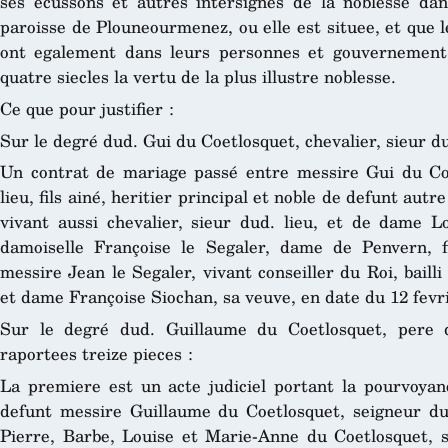
ses ecussons et autres intersignes de la noblesse dan
paroisse de Plouneourmenez, ou elle est situee, et que 
ont egalement dans leurs personnes et gouvernement
quatre siecles la vertu de la plus illustre noblesse.
Ce que pour justifier :
Sur le degré dud. Gui du Coetlosquet, chevalier, sieur du
Un contrat de mariage passé entre messire Gui du Coe
lieu, fils ainé, heritier principal et noble de defunt au
vivant aussi chevalier, sieur dud. lieu, et de dame 
damoiselle Françoise le Segaler, dame de Penvern, 
messire Jean le Segaler, vivant conseiller du Roi, bail
et dame Françoise Siochan, sa veuve, en date du 12 fevr
Sur le degré dud. Guillaume du Coetlosquet, pere 
raportees treize pieces :
La premiere est un acte judiciel portant la pourvoyanc
defunt messire Guillaume du Coetlosquet, seigneur dud
Pierre, Barbe, Louise et Marie-Anne du Coetlosquet, 