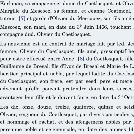
Kerlouan, sa compagne et dame du Coetlosquet, et Olivie
Margilie du Mescoez, sa femme, et Jeanne Coatmoel,
tuteur
[
7
]
et garde d’Olivier du Mescouez, son fils ainé
e
Mescoez, son mari, en date du 3
Juin 1466, touchant 
compagne dud. Olivier du Coetlosquet.
La neuvieme est un contrat de mariage fait par led. Je
femme, Olivier du Coetlosquet, fils ainé, presomptif he
pour estre effectué entre Anne
[
8
]
du Coetlosquet, fill
Guillaume de Bresal, fils d’Ivon de Bresal et Marie de 
heritier principal et noble, par lequel ladite du Coetl
du Coetlosquet, son frere, est par sesd. pere et mere 
advenant qu’elle pouvoit pretendre dans leurs succe
e
avantager leur fille et le doivent faire, en date du 3
Octo
Les dix, onze, douze, treize, quatorze, quinze et sei
Olivier, seigneur du Coetlosquet, par divers particuliers,
et hommage et rachat, et des afeagemens nobles par l
personne noble et seigneuriale, en date des annees 147