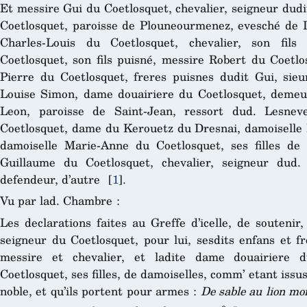
Et messire Gui du Coetlosquet, chevalier, seigneur dud
Coetlosquet, paroisse de Plouneourmenez, evesché de 
Charles-Louis du Coetlosquet, chevalier, son fils
Coetlosquet, son fils puisné, messire Robert du Coetlo
Pierre du Coetlosquet, freres puisnes dudit Gui, sie
Louise Simon, dame douairiere du Coetlosquet, demeur
Leon, paroisse de Saint-Jean, ressort dud. Lesne
Coetlosquet, dame du Kerouetz du Dresnai, damoiselle 
damoiselle Marie-Anne du Coetlosquet, ses filles de
Guillaume du Coetlosquet, chevalier, seigneur dud.
defendeur, d’autre
[
1
]
.
Vu par lad. Chambre :
Les declarations faites au Greffe d’icelle, de soutenir,
seigneur du Coetlosquet, pour lui, sesdits enfans et fr
messire et chevalier, et ladite dame douairiere d
Coetlosquet, ses filles, de damoiselles, comm’ etant issu
noble, et qu’ils portent pour armes :
De sable au lion mo
e