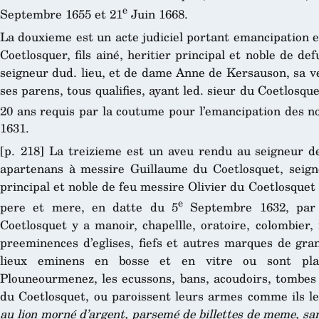
e
Septembre 1655 et 21
Juin 1668.
La douxieme est un acte judiciel portant emancipation 
Coetlosquer, fils ainé, heritier principal et noble de de
seigneur dud. lieu, et de dame Anne de Kersauson, sa ve
ses parens, tous qualifies, ayant led. sieur du Coetlosque
20 ans requis par la coutume pour l’emancipation des no
1631.
[p. 218] La treizieme est un aveu rendu au seigneur de
apartenans à messire Guillaume du Coetlosquet, seigneu
principal et noble de feu messire Olivier du Coetlosque
e
pere et mere, en datte du 5
Septembre 1632, par l
Coetlosquet y a manoir, chapellle, oratoire, colombier,
preeminences d’eglises, fiefs et autres marques de gran
lieux eminens en bosse et en vitre ou sont place
Plouneourmenez, les ecussons, bans, acoudoirs, tombes 
du Coetlosquet, ou paroissent leurs armes comme ils le
au lion morné d’argent, parsemé de billettes de meme, s