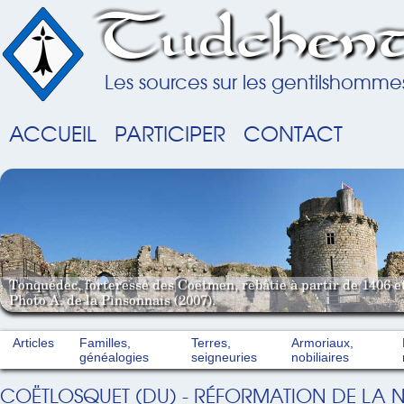
Tudchent
Les sources sur les gentilshomme
ACCUEIL
PARTICIPER
CONTACT
Tonquédec, forteresse des Coëtmen, rebâtie à partir de 1406 e
Photo A. de la Pinsonnais (2007).
Articles
Familles,
Terres,
Armoriaux,
généalogies
seigneuries
nobiliaires
COËTLOSQUET (DU) - RÉFORMATION DE LA N