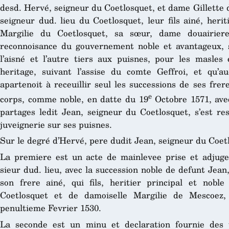
desd. Hervé, seigneur du Coetlosquet, et dame Gillette 
seigneur dud. lieu du Coetlosquet, leur fils ainé, herit
Margilie du Coetlosquet, sa sœur, dame douairie
reconnoisance du gouvernement noble et avantageux, s
l’aisné et l’autre tiers aux puisnes, pour les masles 
heritage, suivant l’assise du comte Geffroi, et qu’a
apartenoit à receuillir seul les successions de ses fre
e
corps, comme noble, en datte du 19
Octobre 1571, avec
partages ledit Jean, seigneur du Coetlosquet, s’est re
juveignerie sur ses puisnes.
Sur le degré d’Hervé, pere dudit Jean, seigneur du Coetl
La premiere est un acte de mainlevee prise et adjuge
sieur dud. lieu, avec la succession noble de defunt Jean
son frere ainé, qui fils, heritier principal et nobl
Coetlosquet et de damoiselle Margilie de Mescoez
penultieme Fevrier 1530.
La seconde est un minu et declaration fournie des 