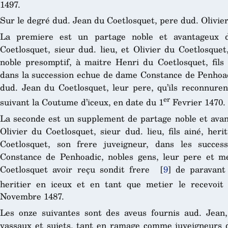
1497.
Sur le degré dud. Jean du Coetlosquet, pere dud. Olivier
La premiere est un partage noble et avantageux 
Coetlosquet, sieur dud. lieu, et Olivier du Coetlosquet, 
noble presomptif, à maitre Henri du Coetlosquet, fils
dans la succession echue de dame Constance de Penhoadi
dud. Jean du Coetlosquet, leur pere, qu’ils reconnure
er
suivant la Coutume d’iceux, en date du 1
Fevrier 1470.
La seconde est un supplement de partage noble et ava
Olivier du Coetlosquet, sieur dud. lieu, fils ainé, heri
Coetlosquet, son frere juveigneur, dans les succe
Constance de Penhoadic, nobles gens, leur pere et me
Coetlosquet avoir reçu sondit frere
[
9
]
de paravant 
heritier en iceux et en tant que metier le recevoit
Novembre 1487.
Les onze suivantes sont des aveus fournis aud. Jean,
vassaux et sujets, tant en ramage comme juveigneurs d’