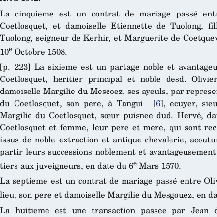
La cinquieme est un contrat de mariage passé entr
Coetlosquet, et damoiselle Etiennette de Tuolong, fi
Tuolong, seigneur de Kerhir, et Marguerite de Coetquev
e
10
Octobre 1508.
[p. 223] La sixieme est un partage noble et avantag
Coetlosquet, heritier principal et noble desd. Olivi
damoiselle Margilie du Mescoez, ses ayeuls, par represe
du Coetlosquet, son pere, à Tangui
[
6
]
, ecuyer, sie
Margilie du Coetlosquet, sœur puisnee dud. Hervé, dan
Coetlosquet et femme, leur pere et mere, qui sont rec
issus de noble extraction et antique chevalerie, acout
partir leurs successions noblement et avantageusement, 
e
tiers aux juveigneurs, en date du 6
Mars 1570.
La septieme est un contrat de mariage passé entre Oliv
lieu, son pere et damoiselle Margilie du Mesgouez, en d
La huitieme est une transaction passee par Jean d