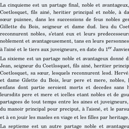
La cinquieme est un partage final, noble et avantageux
Coetlosquet, fils ainé, heritier principal et noble, à 
sœur puisnee, dans les successions de feus nobles g
Gillette du Bois, seigneur et dame dud. lieu du Coet
reconnurent nobles, s’etant eux et leurs predecesseu
noblement et avantageusement, tans en leurs personnes 
er
à l’ainé et le tiers aux juveigneurs, en date du 1
Janvier
La sixieme est un partage noble et avantageux donné d
Jean, seigneur du Coetlosquet, fils ainé, heritier princi
Coetlosquet, sa sœur, lesquels reconnurent lesd. Hervé
et dame Gilette du Bois, leur pere et mere, nobles, [
enfans dont partie seroient morts et decedes sans h
leursdits pere et mere et icelles etant nobles et de g
partagees de tout temps entre les aines et juveigneurs, 
du manoir principal pour preciput, à l’aisné, et le pars
et à en jouir les masles en viage et les filles par heritag
La septieme est un autre partage noble et avantageu