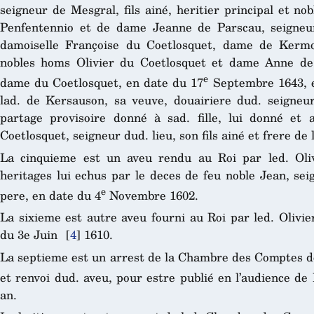
seigneur de Mesgral, fils ainé, heritier principal et n
Penfentennio et de dame Jeanne de Parscau, seigneur
damoiselle Françoise du Coetlosquet, dame de Kermor
nobles homs Olivier du Coetlosquet et dame Anne de
e
dame du Coetlosquet, en date du 17
Septembre 1643, e
lad. de Kersauson, sa veuve, douairiere dud. seigneu
partage provisoire donné à sad. fille, lui donné et
Coetlosquet, seigneur dud. lieu, son fils ainé et frere 
La cinquieme est un aveu rendu au Roi par led. Oliv
heritages lui echus par le deces de feu noble Jean, sei
e
pere, en date du 4
Novembre 1602.
La sixieme est autre aveu fourni au Roi par led. Olivie
du 3e Juin
[
4
]
1610.
La septieme est un arrest de la Chambre des Comptes de
et renvoi dud. aveu, pour estre publié en l’audience de
an.