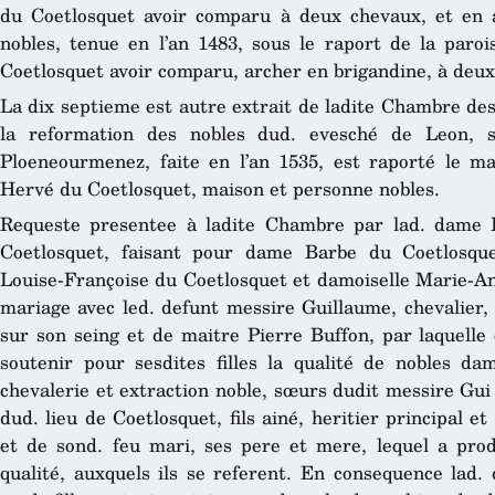
du Coetlosquet avoir comparu à deux chevaux, et en 
nobles, tenue en l’an 1483, sous le raport de la paro
Coetlosquet avoir comparu, archer en brigandine, à deux
La dix septieme est autre extrait de ladite Chambre des
la reformation des nobles dud. evesché de Leon, s
Ploeneourmenez, faite en l’an 1535, est raporté le m
Hervé du Coetlosquet, maison et personne nobles.
Requeste presentee à ladite Chambre par lad. dame 
Coetlosquet, faisant pour dame Barbe du Coetlosqu
Louise-Françoise du Coetlosquet et damoiselle Marie-Ann
mariage avec led. defunt messire Guillaume, chevalier,
sur son seing et de maitre Pierre Buffon, par laquelle e
soutenir pour sesdites filles la qualité de nobles da
chevalerie et extraction noble, sœurs dudit messire Gui
dud. lieu de Coetlosquet, fils ainé, heritier principal e
et de sond. feu mari, ses pere et mere, lequel a produ
qualité, auxquels ils se referent. En consequence lad.