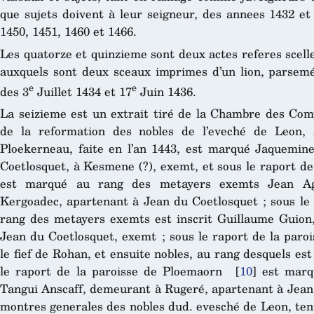
que sujets doivent à leur seigneur, des annees 1432 et 
1450, 1451, 1460 et 1466.
Les quatorze et quinzieme sont deux actes referes scell
auxquels sont deux sceaux imprimes d’un lion, parsemé
e
e
des 3
Juillet 1434 et 17
Juin 1436.
La seizieme est un extrait tiré de la Chambre des Comp
de la reformation des nobles de l’eveché de Leon, 
Ploekerneau, faite en l’an 1443, est marqué Jaquemin
Coetlosquet, à Kesmene (?), exemt, et sous le raport de
est marqué au rang des metayers exemts Jean Ag
Kergoadec, apartenant à Jean du Coetlosquet ; sous le 
rang des metayers exemts est inscrit Guillaume Guion,
Jean du Coetlosquet, exemt ; sous le raport de la par
le fief de Rohan, et ensuite nobles, au rang desquels e
le raport de la paroisse de Ploemaorn
[
10
]
est marq
Tangui Anscaff, demeurant à Rugeré, apartenant à Jean 
montres generales des nobles dud. evesché de Leon, tenu