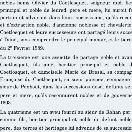
nobles homs Olivier du Coetlosquet, seigneur dud. lieu
principal et noble de leursd. pere et mere, lui auroit 
portion et advenant dans leurs successions, qu’ils reco
et d’extraction noble, d’ancienne noblesse et chevaleri
Coetlosquet et leurs successeurs ont partagé leurs succe
à l’ainé, sans comprendre le principal manoir, et le tier
e
du 2
Fevrier 1589.
La troisieme est une assiette de partage noble et ava
Coetlosquet, fils ainé, heritier principal et noble
Coetlosquet, et damoiselle Marie de Bresal, sa compag
Françoise du Coetlosquet, sa sœur puisnee, compagne 
sieur de Penhoat, dans les successions desd. defunts se
pere et mere, qu’ils reconnurent nobles et de gouvern
1603.
La quatrieme est un aveu fourni au sieur de Rohan par 
comme fils, heritier principal et noble de defunt nob
pere, des terres et heritages lui advenus de sa successio