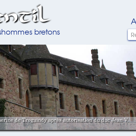
ntil
A
ilshommes bretons
herine de Troguindy après autorisation du duc Jean V.