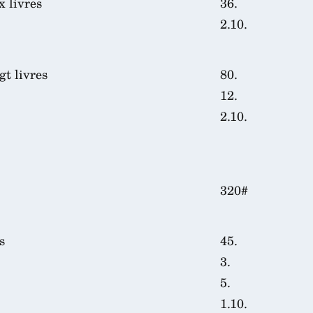
x livres
36.
2.10.
t livres
80.
12.
2.10.
320#
s
45.
3.
5.
1.10.