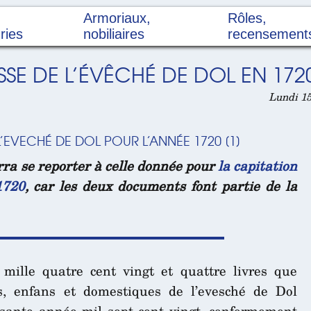
Armoriaux,
Rôles,
ries
nobiliaires
recensement
SSE DE L’ÉVÊCHÉ DE DOL EN 172
Lundi 15
L’EVECHÉ DE DOL POUR L’ANNÉE 1720
[
1
]
ra se reporter à celle donnée pour
la capitation
1720
, car les deux documents font partie de la
mille quatre cent vingt et quattre livres que
s, enfans et domestiques de l’evesché de Dol
esante année mil sept cent vingt, conformement