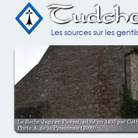
Tudche
Les sources sur les gent
La Roche-Jagu en Ploëzal, édifié en 1405 par Cat
Photo A. de la Pinsonnais (2009).