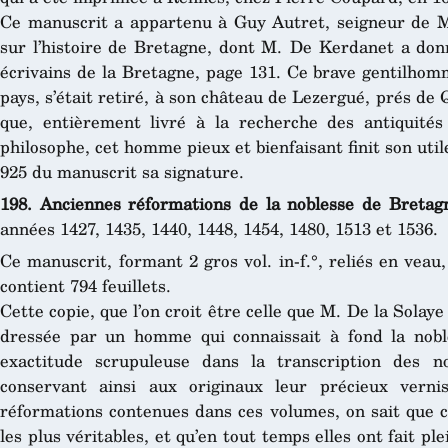
Ce manuscrit a appartenu à Guy Autret, seigneur de Mi
sur l’histoire de Bretagne, dont M. De Kerdanet a donné
écrivains de la Bretagne, page 131. Ce brave gentilhom
pays, s’était retiré, à son château de Lezergué, prés de
que, entièrement livré à la recherche des antiquités e
philosophe, cet homme pieux et bienfaisant finit son util
925 du manuscrit sa signature.
198. Anciennes réformations de la noblesse de Bretag
années 1427, 1435, 1440, 1448, 1454, 1480, 1513 et 1536.
Ce manuscrit, formant 2 gros vol. in-f.°, reliés en veau,
contient 794 feuillets.
Cette copie, que l’on croit être celle que M. De la Solay
dressée par un homme qui connaissait à fond la nobl
exactitude scrupuleuse dans la transcription des n
conservant ainsi aux originaux leur précieux verni
réformations contenues dans ces volumes, on sait que ce
les plus véritables, et qu’en tout temps elles ont fait pl