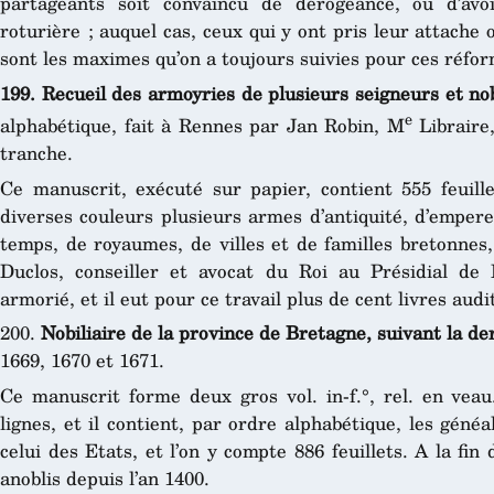
partageants soit convaincu de dérogeance, ou d’avo
roturière ; auquel cas, ceux qui y ont pris leur attache 
sont les maximes qu’on a toujours suivies pour ces réfor
199. Recueil des armoyries de plusieurs seigneurs et no
e
alphabétique, fait à Rennes par Jan Robin, M
Libraire,
tranche.
Ce manuscrit, exécuté sur papier, contient 555 feuille
diverses couleurs plusieurs armes d’antiquité, d’empere
temps, de royaumes, de villes et de familles bretonnes,
Duclos, conseiller et avocat du Roi au Présidial de
armorié, et il eut pour ce travail plus de cent livres audi
200.
Nobiliaire de la province de Bretagne, suivant la d
1669, 1670 et 1671.
Ce manuscrit forme deux gros vol. in-f.°, rel. en veau.
lignes, et il contient, par ordre alphabétique, les généal
celui des Etats, et l’on y compte 886 feuillets. A la fin
anoblis depuis l’an 1400.