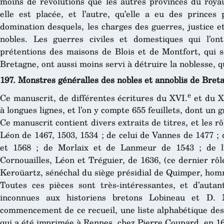
moins de révolutions que les autres provinces du roya
elle est placée, et l’autre, qu’elle a eu des princes 
domination desquels, les charges des guerres, justice e
nobles. Les guerres civiles et domestiques qui l’ont
prétentions des maisons de Blois et de Montfort, qui s
Bretagne, ont aussi moins servi à détruire la noblesse, qu
197. Monstres généralles des nobles et annoblis de Bret
e
Ce manuscrit, de différentes écritures du XVI.
et du X
à longues lignes, et l’on y compte 655 feuillets, dont un
Ce manuscrit contient divers extraits de titres, et les rô
Léon de 1467, 1503, 1534 ; de celui de Vannes de 1477 ;
et 1568 ; de Morlaix et de Lanmeur de 1543 ; de l
Cornouailles, Léon et Tréguier, de 1636, (ce dernier rô
Keroüartz, sénéchal du siège présidial de Quimper, hom
Toutes ces pièces sont très-intéressantes, et d’autant
inconnues aux historiens bretons Lobineau et D.
commencement de ce recueil, une liste alphabétique des 
qui a été imprimée à Rennes, chez Pierre Coupard, en 165