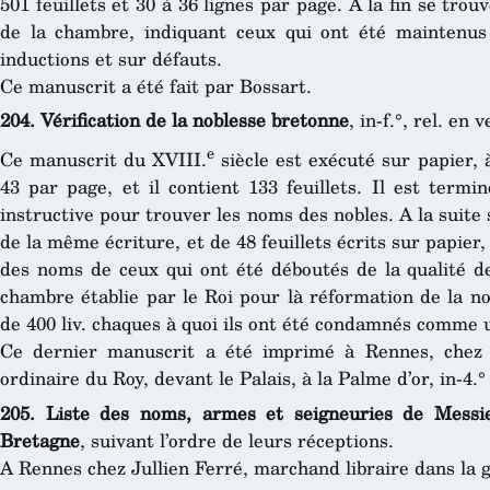
501 feuillets et 30 à 36 lignes par page. A la fin se tro
de la chambre, indiquant ceux qui ont été maintenus
inductions et sur défauts.
Ce manuscrit a été fait par Bossart.
204. Vérification de la noblesse bretonne
, in-f.°, rel. en 
e
Ce manuscrit du XVIII.
siècle est exécuté sur papier, 
43 par page, et il contient 133 feuillets. Il est termi
instructive pour trouver les noms des nobles. A la suite 
de la même écriture, et de 48 feuillets écrits sur papier,
des noms de ceux qui ont été déboutés de la qualité de
chambre établie par le Roi pour là réformation de la n
de 400 liv. chaques à quoi ils ont été condamnés comme 
Ce dernier manuscrit a été imprimé à Rennes, chez 
ordinaire du Roy, devant le Palais, à la Palme d’or, in-4.°
205. Liste des noms, armes et seigneuries de Mess
Bretagne
, suivant l’ordre de leurs réceptions.
A Rennes chez Jullien Ferré, marchand libraire dans la ga