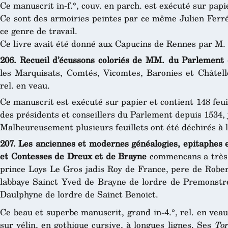
Ce manuscrit in-f.°, couv. en parch. est exécuté sur papier
Ce sont des armoiries peintes par ce même Julien Ferré,
ce genre de travail.
Ce livre avait été donné aux Capucins de Rennes par M.
206. Recueil d’écussons coloriés de MM. du Parlement
les Marquisats, Comtés, Vicomtes, Baronies et Châtellen
rel. en veau.
Ce manuscrit est exécuté sur papier et contient 148 feuil
des présidents et conseillers du Parlement depuis 1534, 
Malheureusement plusieurs feuillets ont été déchirés à la
207. Les anciennes et modernes généalogies, epitaphes e
et Contesses de Dreux et de Brayne
commencans a très h
prince Loys Le Gros jadis Roy de France, pere de Robe
labbaye Sainct Yved de Brayne de lordre de Premonstr
Daulphyne de lordre de Sainct Benoict.
Ce beau et superbe manuscrit, grand in-4.°, rel. en veau
sur vélin, en gothique cursive, à longues lignes. Ses
Tor