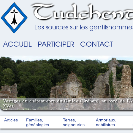
Tudchent
Les sources sur les gentilshomme
ACCUEIL
PARTICIPER
CONTACT
Vestiges du château-fort du Guildo (Créhen), au bord de l'
XVe).
Photo A. de la Pinsonnais (2008).
Articles
Familles,
Terres,
Armoriaux,
généalogies
seigneuries
nobiliaires