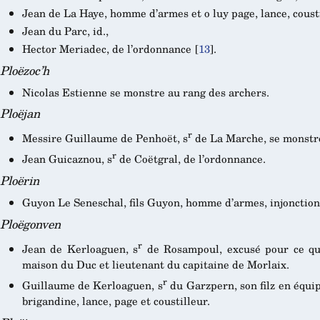
Jean de La Haye, homme d’armes et o luy page, lance, coust
Jean du Parc, id.,
Hector Meriadec, de l’ordonnance
[
13
]
.
Ploëzoc’h
Nicolas Estienne se monstre au rang des archers.
Ploëjan
r
Messire Guillaume de Penhoët, s
de La Marche, se monstre
r
Jean Guicaznou, s
de Coëtgral, de l’ordonnance.
Ploërin
Guyon Le Seneschal, fils Guyon, homme d’armes, injonction 
Ploëgonven
r
Jean de Kerloaguen, s
de Rosampoul, excusé pour ce qu’i
maison du Duc et lieutenant du capitaine de Morlaix.
r
Guillaume de Kerloaguen, s
du Garzpern, son filz en équ
brigandine, lance, page et coustilleur.