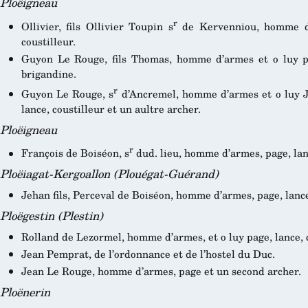
Ploëigneau
r
Ollivier, fils Ollivier Toupin s
de Kervenniou, homme d’
coustilleur.
Guyon Le Rouge, fils Thomas, homme d’armes et o luy pa
brigandine.
r
Guyon Le Rouge, s
d’Ancremel, homme d’armes et o luy J
lance, coustilleur et un aultre archer.
Ploëigneau
r
François de Boiséon, s
dud. lieu, homme d’armes, page, lanc
Ploëiagat-Kergoallon (Plouégat-Guérand)
Jehan fils, Perceval de Boiséon, homme d’armes, page, lance
Ploëgestin (Plestin)
Rolland de Lezormel, homme d’armes, et o luy page, lance, c
Jean Pemprat, de l’ordonnance et de l’hostel du Duc.
Jean Le Rouge, homme d’armes, page et un second archer.
Ploënerin