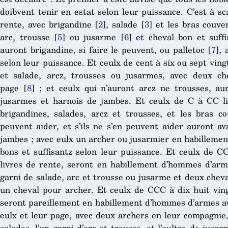
doibvent tenir en estat selon leur puissance. C’est à s
rente, avec brigandine
[
2
]
, salade
[
3
]
et les bras couve
arc, trousse
[
5
]
ou jusarme
[
6
]
et cheval bon et suffi
auront brigandine, si faire le peuvent, ou palletoc
[
7
]
, 
selon leur puissance. Et ceulx de cent à six ou sept ving
et salade, arcz, trousses ou jusarmes, avec deux ch
page
[
8
]
; et ceulx qui n’auront arcz ne trousses, au
jusarmes et harnois de jambes. Et ceulx de C à CC li
brigandines, salades, arcz et trousses, et les bras co
peuvent aider, et s’ils ne s’en peuvent aider auront av
jambes ; avec eulx un archer ou jusarmier en habillemen
bons et suffisantz selon leur puissance. Et ceulx de C
livres de rente, seront en habillement d’hommes d’ar
garni de salade, arc et trousse ou jusarme et deux cheva
un cheval pour archer. Et ceulx de CCC à dix huit vin
seront pareillement en habillement d’hommes d’armes av
eulx et leur page, avec deux archers en leur compagnie,
salades, l’un garni d’arc et trousse, et l’aultre de jus