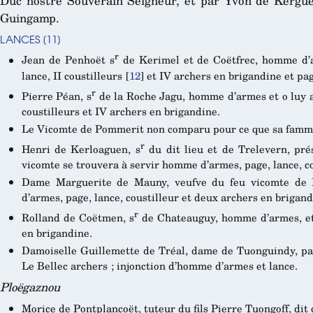
Duc nostre Souverain Seigneur, et par Yvon de Kergue
Guingamp.
LANCES
[
11
]
r
Jean de Penhoët s
de Kerimel et de Coëtfrec, homme d’
lance, II coustilleurs
[
12
]
et IV archers en brigandine et pag
r
Pierre Péan, s
de la Roche Jagu, homme d’armes et o luy a
coustilleurs et IV archers en brigandine.
Le Vicomte de Pommerit non comparu pour ce que sa famme 
r
Henri de Kerloaguen, s
du dit lieu et de Trelevern, prés
vicomte se trouvera à servir homme d’armes, page, lance, co
Dame Marguerite de Mauny, veufve du feu vicomte de
d’armes, page, lance, coustilleur et deux archers en brigan
r
Rolland de Coëtmen, s
de Chateauguy, homme d’armes, et o
en brigandine.
Damoiselle Guillemette de Tréal, dame de Tuonguindy, p
Le Bellec archers ; injonction d’homme d’armes et lance.
Ploëgaznou
Morice de Pontplancoët, tuteur du fils Pierre Tuongoff, dit 