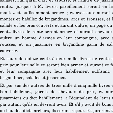
rente... jusques à M. livres, pareillement seront en
montez et suffisamment armez ; et avec eulx auront 
montez et habillez de brigandines, arcz et trousses, et
salade et les bras couvertz et auront oultre, un page ou
centz livres de rente seront armez et auront chevaulx 
oultre un homme d’armes en leur compaignie, avec a
rousses, et un jusarmier en brigandine garni de sa
couvertz.
Et ceulx de quinze centz à deux mille livres de rente
prix pour leur selle et seront bien armez et auront et
et leur compaignie avec leur habillement suffisant,
brigandines, salades et jusarmes.
Et par sus des autres de trois mille à cinq mille livres 
bon habillemet, garnis de chevaulx de prix, et au
jusarmiers ou dict habillement, à l’équipolent de leurs r
par autant qu’ils en devront avoir. Et s’il y avoit de bon
ou lieu des dicts archers, ils seront reçeuz. Et jureront 