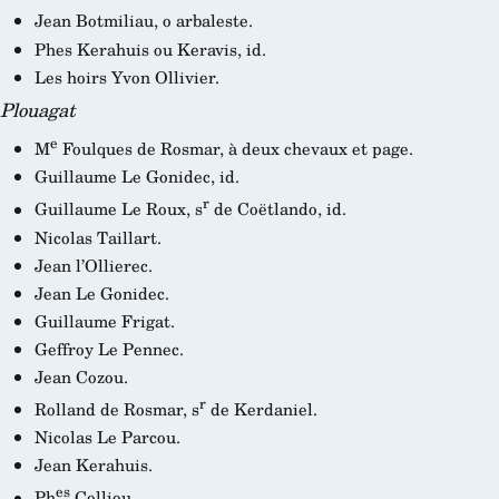
Jean Botmiliau, o arbaleste.
Phes Kerahuis ou Keravis, id.
Les hoirs Yvon Ollivier.
Plouagat
e
M
Foulques de Rosmar, à deux chevaux et page.
Guillaume Le Gonidec, id.
r
Guillaume Le Roux, s
de Coëtlando, id.
Nicolas Taillart.
Jean l’Ollierec.
Jean Le Gonidec.
Guillaume Frigat.
Geffroy Le Pennec.
Jean Cozou.
r
Rolland de Rosmar, s
de Kerdaniel.
Nicolas Le Parcou.
Jean Kerahuis.
es
Ph
Colliou.