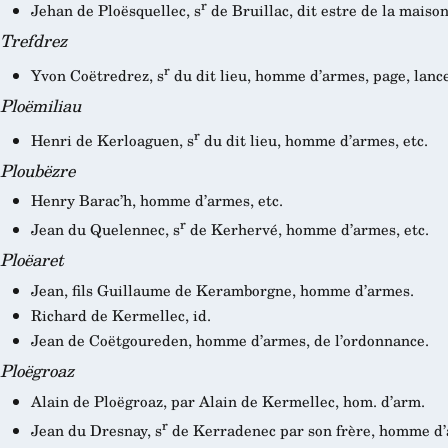
r
Jehan de Ploësquellec, s
de Bruillac, dit estre de la maiso
Trefdrez
r
Yvon Coëtredrez, s
du dit lieu, homme d’armes, page, lance
Ploëmiliau
r
Henri de Kerloaguen, s
du dit lieu, homme d’armes, etc.
Ploubëzre
Henry Barac’h, homme d’armes, etc.
r
Jean du Quelennec, s
de Kerhervé, homme d’armes, etc.
Ploëaret
Jean, fils Guillaume de Keramborgne, homme d’armes.
Richard de Kermellec, id.
Jean de Coëtgoureden, homme d’armes, de l’ordonnance.
Ploëgroaz
Alain de Ploëgroaz, par Alain de Kermellec, hom. d’arm.
r
Jean du Dresnay, s
de Kerradenec par son frère, homme d’