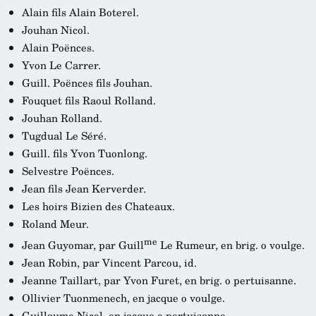
Alain fils Alain Boterel.
Jouhan Nicol.
Alain Poënces.
Yvon Le Carrer.
Guill. Poënces fils Jouhan.
Fouquet fils Raoul Rolland.
Jouhan Rolland.
Tugdual Le Séré.
Guill. fils Yvon Tuonlong.
Selvestre Poënces.
Jean fils Jean Kerverder.
Les hoirs Bizien des Chateaux.
Roland Meur.
me
Jean Guyomar, par Guill
Le Rumeur, en brig. o voulge.
Jean Robin, par Vincent Parcou, id.
Jeanne Taillart, par Yvon Furet, en brig. o pertuisanne.
Ollivier Tuonmenech, en jacque o voulge.
Guillaume Nicol, en jacque o pertuisanne.