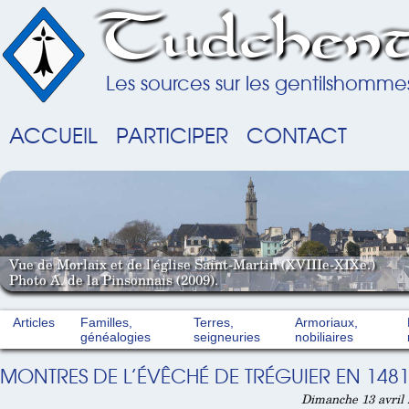
Tudchent
Les sources sur les gentilshomme
ACCUEIL
PARTICIPER
CONTACT
Vue de Morlaix et de l'église Saint-Martin (XVIIIe-XIXe.)
Photo A. de la Pinsonnais (2009).
Articles
Familles,
Terres,
Armoriaux,
généalogies
seigneuries
nobiliaires
MONTRES DE L’ÉVÊCHÉ DE TRÉGUIER EN 148
Dimanche 13 avril 