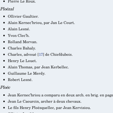
Pierre Le Roux.
Ploëzal
Ollivier Gaultier.
Alain Kernec’hriou, par Jan Le Court.
Alain Lesné.
Yvon Clec’h.
Rolland Morvan.
Charles Bahaly.
Charles, advoué
[
17
]
de Chiefdubois.
Henry Le Louet.
Alain Thomas, par Jean Kerbellec.
Guillaume Le Merdy.
Robert Lesné.
Ploëc
Jean Kernec’hriou a comparu en deux arch. en brig. en page
Jean Le Caourcin, archer à deux chevaux.
Le fils Henry Ploësquellec, par Jean Kervisiou.