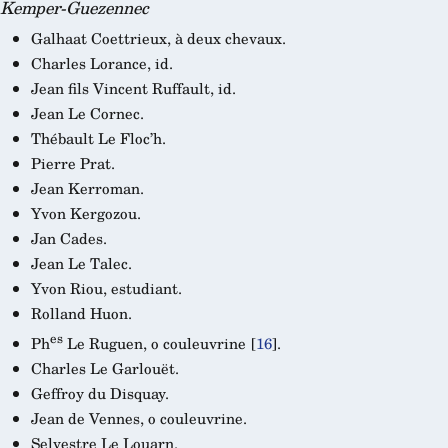
Kemper-Guezennec
Galhaat Coettrieux, à deux chevaux.
Charles Lorance, id.
Jean fils Vincent Ruffault, id.
Jean Le Cornec.
Thébault Le Floc’h.
Pierre Prat.
Jean Kerroman.
Yvon Kergozou.
Jan Cades.
Jean Le Talec.
Yvon Riou, estudiant.
Rolland Huon.
es
Ph
Le Ruguen, o couleuvrine
[
16
]
.
Charles Le Garlouët.
Geffroy du Disquay.
Jean de Vennes, o couleuvrine.
Selvestre Le Louarn.