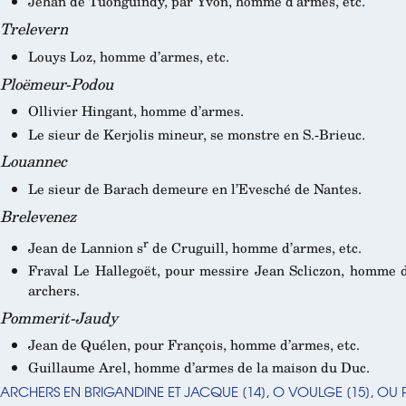
Jehan de Tuonguindy, par Yvon, homme d’armes, etc.
Trelevern
Louys Loz, homme d’armes, etc.
Ploëmeur-Podou
Ollivier Hingant, homme d’armes.
Le sieur de Kerjolis mineur, se monstre en S.-Brieuc.
Louannec
Le sieur de Barach demeure en l’Evesché de Nantes.
Brelevenez
r
Jean de Lannion s
de Cruguill, homme d’armes, etc.
Fraval Le Hallegoët, pour messire Jean Scliczon, homme d’
archers.
Pommerit-Jaudy
Jean de Quélen, pour François, homme d’armes, etc.
Guillaume Arel, homme d’armes de la maison du Duc.
ARCHERS EN BRIGANDINE ET JACQUE
[
14
]
, O VOULGE
[
15
]
, OU 