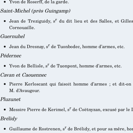
Yvon de Roserff, de la garde.
Saint-Michel (près Guingamp)
r
Jean de Treziguidy, s
du dit lieu et des Salles, et Gilles
Cornouaille.
Guernuhel
r
Jean du Dresnay, s
de Tuonbodec, homme d’armes, etc.
Pédernec
r
Yvon de Bellisle, s
de Tuonpont, homme d’armes, etc.
Cavan et Caouennec
Pierre Kerloscant qui faisoit homme d’armes ; et dit-on 
M. d’Avaugour.
Pluzunet
r
Messire Pierre de Kerimel, s
de Coëtnyzan, excusé par le 
Brélidy
r
Guillaume de Rostrenen, s
de Brélidy, et pour sa mêre, ho