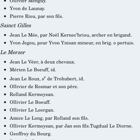
Ollivier Menguy.
Yvon de Launay.
Pierre Riou, par son fils.
Sainct Gilles
Jean Le Mée, par Noël Kernec’hriou, archer en brigand.
Yvon Jegou, pour Yvon Ynisan mineur, en brig. o pertuis.
Le Merzer
Jean Le Véer, à deux chevaux.
Mérien Le Boeuff, id.
r
Jean Le Roux, s
de Trohubert, id.
Ollivier de Rosmar et son pêre.
Rolland Kermoysan.
Ollivier Le Boeuff.
Ollivier Le Loergan.
Amice Le Long, par Rolland son fils.
Ollivier Kermoysan, par Jan son fils.Tugdual Le Diorne.
Geoffroy du Bourg.