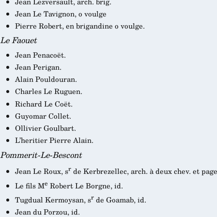
Jean Lezversault, arch. brig.
Jean Le Tavignon, o voulge
Pierre Robert, en brigandine o voulge.
Le Faouet
Jean Penacoët.
Jean Perigan.
Alain Pouldouran.
Charles Le Ruguen.
Richard Le Coët.
Guyomar Collet.
Ollivier Goulbart.
L’heritier Pierre Alain.
Pommerit-Le-Bescont
r
Jean Le Roux, s
de Kerbrezellec, arch. à deux chev. et page
e
Le fils M
Robert Le Borgne, id.
r
Tugdual Kermoysan, s
de Goamab, id.
Jean du Porzou, id.