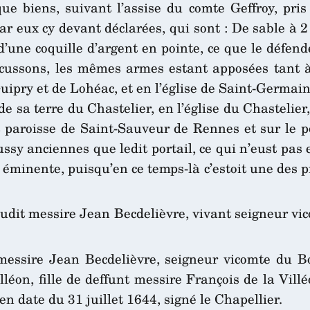
 biens, suivant l’assise du comte Geffroy, pris 
par eux cy devant déclarées, qui sont : De sable à 
 d’une coquille d’argent en pointe, ce que le défend
 écussons, les mêmes armes estant apposées tant 
 Guipry et de Lohéac, et en l’église de Saint-Germai
e sa terre du Chastelier, en l’église du Chastelier,
 paroisse de Saint-Sauveur de Rennes et sur le po
sy anciennes que ledit portail, ce qui n’eust pas es
t éminente, puisqu’en ce temps-là c’estoit une des p
 dudit messire Jean Becdelièvre, vivant seigneur vic
essire Jean Becdelièvre, seigneur vicomte du Bo
lléon, fille de deffunt messire François de la Vi
en date du 31 juillet 1644, signé le Chapellier.