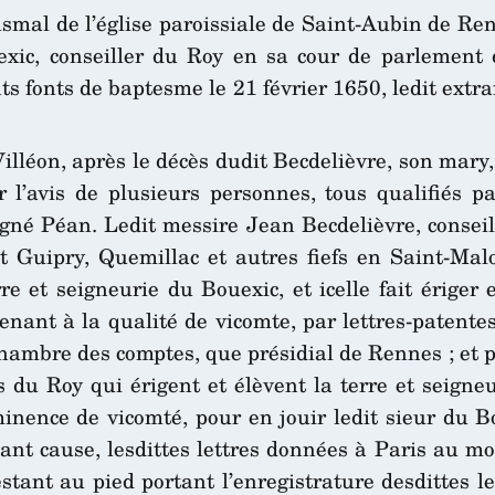
ismal de l’église paroissiale de Saint-Aubin de Renn
xic, conseiller du Roy en sa cour de parlement 
ts fonts de baptesme le 21 février 1650, ledit extra
 Villéon, après le décès dudit Becdelièvre, son mary
ar l’avis de plusieurs personnes, tous qualifiés 
né Péan. Ledit messire Jean Becdelièvre, conseille
et Guipry, Quemillac et autres fiefs en Saint-Mal
e et seigneurie du Bouexic, et icelle fait ériger 
tenant à la qualité de vicomte, par lettres-patente
chambre des comptes, que présidial de Rennes ; et po
s du Roy qui érigent et élèvent la terre et seign
inence de vicomté, pour en jouir ledit sieur du B
ant cause, lesdittes lettres données à Paris au moi
estant au pied portant l’enregistrature desdittes le