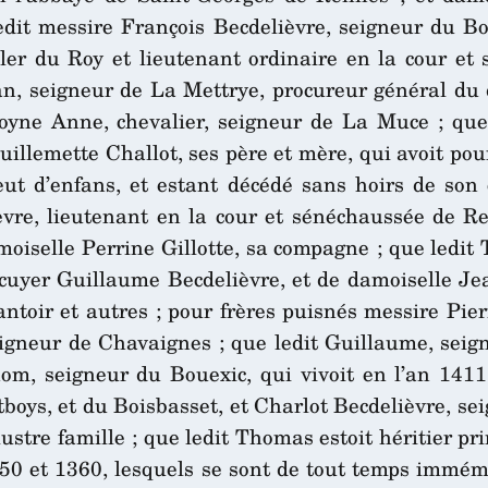
dit messire François Becdelièvre, seigneur du Bouex
ller du Roy et lieutenant ordinaire en la cour e
n, seigneur de La Mettrye, procureur général du d
oyne Anne, chevalier, seigneur de La Muce ; que 
illemette Challot, ses père et mère, qui avoit pou
eut d’enfans, et estant décédé sans hoirs de son 
èvre, lieutenant en la cour et sénéchaussée de Renn
oiselle Perrine Gillotte, sa compagne ; que ledit
d’écuyer Guillaume Becdelièvre, et de damoiselle J
ntoir et autres ; pour frères puisnés messire Pier
igneur de Chavaignes ; que ledit Guillaume, seigne
m, seigneur du Bouexic, qui vivoit en l’an 1411,
boys, et du Boisbasset, et Charlot Becdelièvre, se
ustre famille ; que ledit Thomas estoit héritier pri
350 et 1360, lesquels se sont de tout temps immé