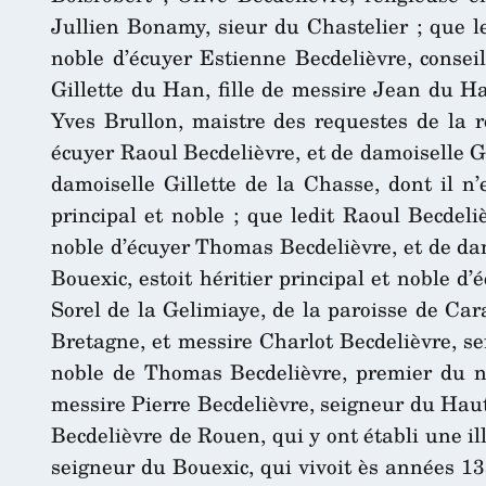
Jullien Bonamy, sieur du Chastelier ; que le
noble d’écuyer Estienne Becdelièvre, consei
Gillette du Han, fille de messire Jean du Ha
Yves Brullon, maistre des requestes de la r
écuyer Raoul Becdelièvre, et de damoiselle Gu
damoiselle Gillette de la Chasse, dont il n’
principal et noble ; que ledit Raoul Becdeli
noble d’écuyer Thomas Becdelièvre, et de dam
Bouexic, estoit héritier principal et noble 
Sorel de la Gelimiaye, de la paroisse de Cara
Bretagne, et messire Charlot Becdelièvre, se
noble de Thomas Becdelièvre, premier du no
messire Pierre Becdelièvre, seigneur du Haut
Becdelièvre de Rouen, qui y ont établi une ill
seigneur du Bouexic, qui vivoit ès années 1