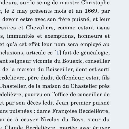
endeurs, sur le seing de maistre Christophe
er, le 2 may présents mois et an 1669, par
 devoir estre avec son frère puisné, et leur
essires et Chevaliers, comme estant issus
ces, immunités et exemptions, honneurs et
 et qu’à cet effet leur nom sera employé au
clusions, articule ce
[
1
]
fait de généalogie,
vant seigneur vicomte du Bouexic, conseiller
 de la maison du Boisseiller, dont est sorti
delièvre, père dudit deffendeur, estoit fils
Chastelier, de la maison du Chastelier près
elièvre, pourvu en l’office de conseiller de
 et par son décès ledit Jean premier puisné
sœurs puisnées : dame Françoise Becdelièvre,
riée à écuyer Nicolas du Boys, sieur du
me Claude Becdelièvre, mariée avec écuyer