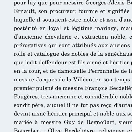
pour luy que pour messire Georges-Alexis Bec
Ernault, son procureur, fournie et signifié
laquelle il soustient estre noble et issu d’a
postérité en loyal et légitime mariage, ma
d’ancienne chevalerie et extraction noble, 
prérogatives qui sont attribués aux anciens
rolle et catalogue des nobles de la sénéchaus
que ledit deffendeur est fils aisné et héritie
en la cour, et de damoiselle Perronnelle de l
messire Jacques de la Villéon, en son temps c
premier puisné de messire François Becdelièv
Fougères, très-ancienne et considérable noble
sondit père, auquel il ne fut pas reçu d’aut
devint aisné héritier principal et noble aux 
mariée à messire Guy de Regnoüart, sieur
Boisrobert ; Olive Becdelièvre, religieuse