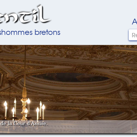
ntil
A
ilshommes bretons
de la Cour d'Assise.