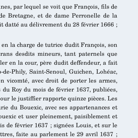
es, par lequel se voit que François, fils de
de Bretagne, et de dame Perronelle de la
it datté au délivrement du 28 février 1666 ;
, en la charge de tutrice dudit François, son
parans desdits mineurs, tant paternels que
r en la cour, père dudit deffendeur, a fait
o-de-Phily, Saint-Senoul, Guichen, Lohéac,
en vicomté, avec droit de porter les armes,
s du Roy du mois de février 1637, publiées,
ur le justiffier rapporte quinze pièces. Les
eurie du Bouexic, avec ses appartenances et
ouexic et user pleinement, paisiblement et
s de février 1637 ; signées Louis, et sur le
ttres, faite au parlement le 29 avril 1637 ;