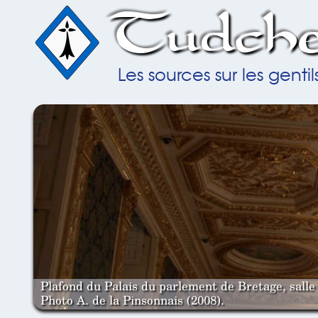
Tudche
Les sources sur les gent
Plafond du Palais du parlement de Bretage, salle 
Photo A. de la Pinsonnais (2008).