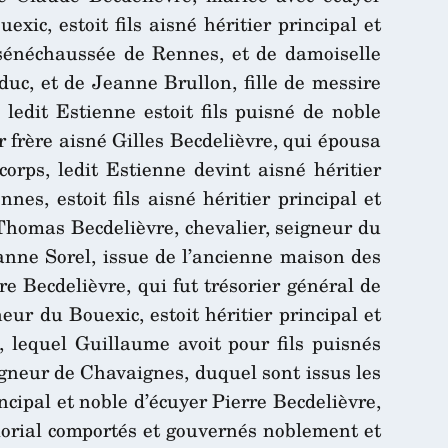
ic, estoit fils aisné héritier principal et
t sénéchaussée de Rennes, et de damoiselle
uc, et de Jeanne Brullon, fille de messire
ledit Estienne estoit fils puisné de noble
r frère aisné Gilles Becdelièvre, qui épousa
corps, ledit Estienne devint aisné héritier
es, estoit fils aisné héritier principal et
 Thomas Becdelièvre, chevalier, seigneur du
eanne Sorel, issue de l’ancienne maison des
re Becdelièvre, qui fut trésorier général de
ur du Bouexic, estoit héritier principal et
 lequel Guillaume avoit pour fils puisnés
igneur de Chavaignes, duquel sont issus les
ncipal et noble d’écuyer Pierre Becdelièvre,
morial comportés et gouvernés noblement et