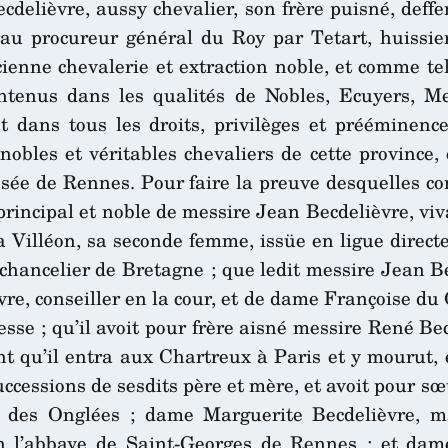
delièvre, aussy chevalier, son frère puisné, deff
e au procureur général du Roy par Tetart, huissi
ncienne chevalerie et extraction noble, et comme tel
intenus dans les qualités de Nobles, Ecuyers, M
et dans tous les droits, privilèges et prééminen
 nobles et
véritables chevaliers de cette province,
sée de Rennes. Pour faire la preuve desquelles con
r principal et noble de messire Jean Becdelièvre, vi
a Villéon, sa seconde femme, issüe en ligue directe
hancelier de Bretagne ; que ledit messire Jean Bec
re, conseiller en la cour, et de dame Françoise du 
sse ; qu’il avoit pour frère aisné messire René Becd
ant qu’il entra aux Chartreux à Paris et y mourut,
successions de sesdits père et mère, et avoit pour 
 des Onglées ; dame Marguerite Becdelièvre, ma
 en l’abbaye de Saint-Georges de Rennes ; et da