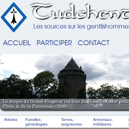
Tudchent
Les sources sur les gentilshomme
ACCUEIL
PARTICIPER
CONTACT
Le donjon du Grand-Fougeray (ou tour du Guesclin), seul vestig
Photo A. de la Pinsonnais (2008).
Articles
Familles,
Terres,
Armoriaux,
généalogies
seigneuries
nobiliaires