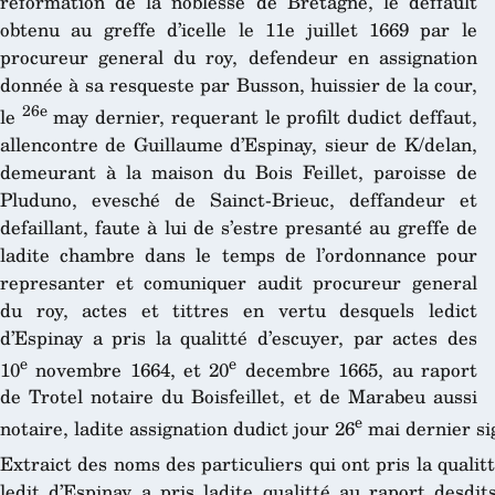
reformation de la noblesse de Bretagne, le deffault
obtenu au greffe d’icelle le 11e juillet 1669 par le
procureur general du roy, defendeur en assignation
donnée à sa resqueste par Busson, huissier de la cour,
26e
le
may dernier, requerant le profilt dudict deffaut,
allencontre de Guillaume d’Espinay, sieur de K/delan,
demeurant à la maison du Bois Feillet, paroisse de
Pluduno, evesché de Sainct-Brieuc, deffandeur et
defaillant, faute à lui de s’estre presanté au greffe de
ladite chambre dans le temps de l’ordonnance pour
represanter et comuniquer audit procureur general
du roy, actes et tittres en vertu desquels ledict
d’Espinay a pris la qualitté d’escuyer, par actes des
e
e
10
novembre 1664, et 20
decembre 1665, au raport
de Trotel notaire du Boisfeillet, et de Marabeu aussi
e
notaire, ladite assignation dudict jour 26
mai dernier si
Extraict des noms des particuliers qui ont pris la qualitt
ledit d’Espinay a pris ladite qualitté au raport desdi