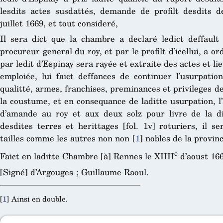
lesdits actes susdattés, demande de profilt desdits d
juillet 1669, et tout consideré,
Il sera dict que la chambre a declaré ledict deffaul
procureur general du roy, et par le profilt d’icellui, a o
par ledit d’Espinay sera rayée et extraite des actes et li
emploiée, lui faict deffances de continuer l’usurpation
qualitté, armes, franchises, preminances et privileges d
la coustume, et en consequance de laditte usurpation, l
d’amande au roy et aux deux solz pour livre de la 
desdites terres et herittages [fol. 1v] roturiers, il s
tailles comme les autres non non
[
1
]
nobles de la provinc
e
Faict en laditte Chambre [à] Rennes le XIIII
d’aoust 166
[Signé] d’Argouges ; Guillaume Raoul.
[
1
]
Ainsi en double.