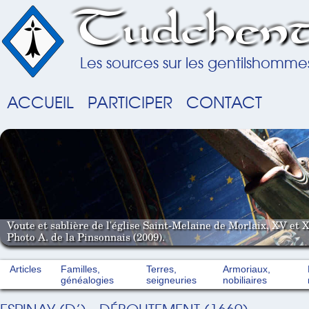
Tudchent
Les sources sur les gentilshomme
ACCUEIL
PARTICIPER
CONTACT
Voute et sablière de l'église Saint-Melaine de Morlaix, XV et X
Photo A. de la Pinsonnais (2009).
Articles
Familles,
Terres,
Armoriaux,
généalogies
seigneuries
nobiliaires