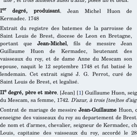
er
I
degré, produisant
. Jean Michel Huon de
Kermadec. 1748
Extrait du registre des batemes de la parroisse de
Saint Louis de Brest, diocese de Leon en Bretagne,
portant que
Jean-Michel
, fils de messire Jean
Guillaume Huon de Kermadec, lieutenant des
vaisseaux du roy, et de dame Anne du Mescam son
epouse, naquit le 12 septembre 1748 et fut batisé le
lendemain. Cet extrait signé J. G. Perrot, curé de
Saint Louis de Brest, et legalisé.
e
II
degré, père et mère
. [Jean]
[
1
]
Guillaume Huon, seig
du Mescam, sa femme, 1742.
D’azur, à trois [tes]tes d’ai
Contrat de mariage de messire
Jean-Guillaume
Huon, c
enseigne des vaisseaux du roy au departement de Brest,
de nom et d’armes, chevalier, seigneur de Kermadec, che
Louis, capitaine des vaisseaux du roy, accordé le 2