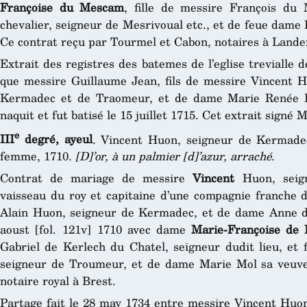
Françoise du Mescam
, fille de messire François du
chevalier, seigneur de Mesrivoual etc., et de feue dame
Ce contrat reçu par Tourmel et Cabon, notaires à Lande
Extrait des registres des batemes de l’eglise trevialle
que messire Guillaume Jean, fils de messire Vincent Hu
Kermadec et de Traomeur, et de dame Marie Renée F
naquit et fut batisé le 15 juillet 1715. Cet extrait signé 
e
III
degré, ayeul
. Vincent Huon, seigneur de Kermade
femme, 1710.
[D]’or, à un palmier [d]’azur, arraché
.
Contrat de mariage de messire
Vincent
Huon, seig
vaisseau du roy et capitaine d’une compagnie franche d
Alain Huon, seigneur de Kermadec, et de dame Anne de
aoust [fol. 121v] 1710 avec dame
Marie-Françoise de
Gabriel de Kerlech du Chatel, seigneur dudit lieu, et 
seigneur de Troumeur, et de dame Marie Mol sa veuve.
notaire royal à Brest.
Partage fait le 28 may 1734 entre messire Vincent Huon