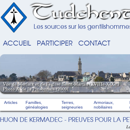
Tudchent
Les sources sur les gentilshomme
ACCUEIL
PARTICIPER
CONTACT
Vue de Morlaix et de l'église Saint-Martin (XVIIIe-XIXe.)
Photo A. de la Pinsonnais (2009).
Articles
Familles,
Terres,
Armoriaux,
généalogies
seigneuries
nobiliaires
HUON DE KERMADEC - PREUVES POUR LA PETI
Lu