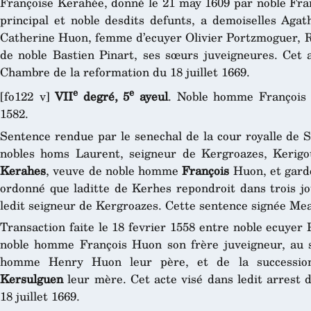
Françoise Kerahée, donné le 21 may 1609 par noble Fran
principal et noble desdits defunts, a demoiselles Aga
Catherine Huon, femme d’ecuyer Olivier Portzmoguer,
de noble Bastien Pinart, ses sœurs juveigneures. Cet a
Chambre de la reformation du 18 juillet 1669.
e
e
[fo122 v]
VII
degré, 5
ayeul
. Noble homme François
1582.
Sentence rendue par le senechal de la cour royalle de S
nobles homs Laurent, seigneur de Kergroazes, Kerigo
Kerahes
, veuve de noble homme
François
Huon, et garde
ordonné que laditte de Kerhes repondroit dans trois jou
ledit seigneur de Kergroazes. Cette sentence signée Me
Transaction faite le 18 fevrier 1558 entre noble ecuyer
noble homme François Huon son frère juveigneur, au s
homme Henry Huon leur père, et de la successio
Kersulguen
leur mère. Cet acte visé dans ledit arrest 
18 juillet 1669.