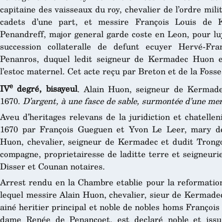
capitaine des vaisseaux du roy, chevalier de l’ordre mili
cadets d’une part, et messire François Louis de K
Penandreff, major general garde coste en Leon, pour luy
succession collateralle de defunt ecuyer Hervé-Fr
Penanros, duquel ledit seigneur de Kermadec Huon eto
l’estoc maternel. Cet acte reçu par Breton et de la Fosse
e
IV
degré, bisayeul
. Alain Huon, seigneur de Kermad
1670.
D’argent, à une fasce de sable, surmontée d’une mer
Aveu d’heritages relevans de la juridiction et chatelle
1670 par François Gueguen et Yvon Le Leer, mary 
Huon, chevalier, seigneur de Kermadec et dudit Trong
compagne, proprietairesse de laditte terre et seigneuri
Disser et Counan notaires.
Arrest rendu en la Chambre etablie pour la reformation
lequel messire Alain Huon, chevalier, sieur de Kermadec,
ainé heritier principal et noble de nobles homs Françoi
dame Renée de Penancoet, est declaré noble et issu 