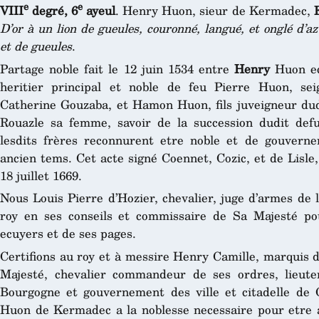
e
e
VIII
degré, 6
ayeul
. Henry Huon, sieur de Kermadec,
D’or à un lion de gueules, couronné, langué, et onglé d’az
et de gueules
.
Partage noble fait le 12 juin 1534 entre
Henry
Huon ec
heritier principal et noble de feu Pierre Huon, s
Catherine Gouzaba, et Hamon Huon, fils juveigneur dudi
Rouazle sa femme, savoir de la succession dudit de
lesdits frères reconnurent etre noble et de gouvern
ancien tems. Cet acte signé Coennet, Cozic, et de Lisle,
18 juillet 1669.
Nous Louis Pierre d’Hozier, chevalier, juge d’armes de 
roy en ses conseils et commissaire de Sa Majesté pou
ecuyers et de ses pages.
Certifions au roy et à messire Henry Camille, marquis 
Majesté, chevalier commandeur de ses ordres, lieut
Bourgogne et gouvernement des ville et citadelle de
Huon de Kermadec a la noblesse necessaire pour etre