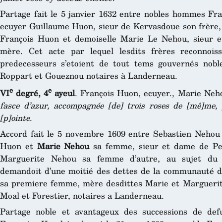
Partage fait le 5 janvier 1632 entre nobles hommes Fr
ecuyer Guillaume Huon, sieur de Kervasdoue son frère, 
François Huon et demoiselle Marie Le Nehou, sieur 
mère. Cet acte par lequel lesdits frères reconnois
predecesseurs s’etoient de tout tems gouvernés nob
Roppart et Goueznou notaires à Landerneau.
e
e
VI
degré, 4
ayeul
. François Huon, ecuyer., Marie Neh
fasce d’azur, accompagnée [de] trois roses de [mê]me, 
[p]ointe
.
Accord fait le 5 novembre 1609 entre Sebastien Nehou
Huon et
Marie Nehou
sa femme, sieur et dame de Pe
Marguerite Nehou sa femme d’autre, au sujet du
demandoit d’une moitié des dettes de la communauté d
sa premiere femme, mère desdittes Marie et Marguerit
Moal et Forestier, notaires a Landerneau.
Partage noble et avantageux des successions de def