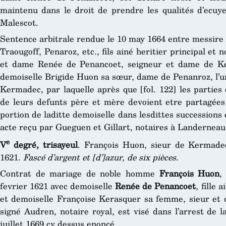
maintenu dans le droit de prendre les qualités d’ecuye
Malescot.
Sentence arbitrale rendue le 10 may 1664 entre messire
Traougoff, Penaroz, etc., fils ainé heritier principal et
et dame Renée de Penancoet, seigneur et dame de Ke
demoiselle Brigide Huon sa sœur, dame de Penanroz, l’u
Kermadec, par laquelle après que [fol. 122] les parties
de leurs defunts père et mère devoient etre partagée
portion de laditte demoiselle dans lesdittes successions 
acte reçu par Gueguen et Gillart, notaires à Landerneau
e
V
degré, trisayeul
. François Huon, sieur de Kermade
1621.
Fascé d’argent et [d’]azur, de six pièces
.
Contrat de mariage de noble homme
François Huon
,
fevrier 1621 avec demoiselle
Renée de Penancoet
, fille
et demoiselle Françoise Kerasquer sa femme, sieur et
signé Audren, notaire royal, est visé dans l’arrest de
juillet 1669 cy dessus enoncé.