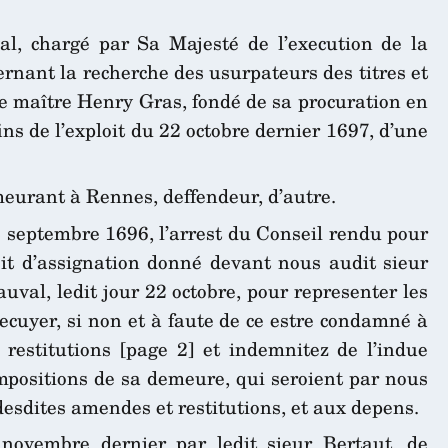
l, chargé par Sa Majesté de l’execution de la
rnant la recherche des usurpateurs des titres et
 de maître Henry Gras, fondé de sa procuration en
ns de l’exploit du 22 octobre dernier 1697, d’une
meurant à Rennes, deffendeur, d’autre.
4 septembre 1696, l’arrest du Conseil rendu pour
ploit d’assignation donné devant nous audit sieur
uval, ledit jour 22 octobre, pour representer les
d’ecuyer, si non et à faute de ce estre condamné à
 restitutions [page 2] et indemnitez de l’indue
impositions de sa demeure, qui seroient par nous
 desdites amendes et restitutions, et aux depens.
 novembre dernier par ledit sieur Bertaut, de