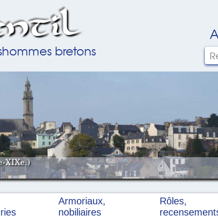
ntil
A
ilshommes bretons
e-XIXe.)
Armoriaux,
Rôles,
ries
nobiliaires
recensement