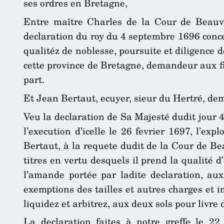
ses ordres en Bretagne,
Entre maître Charles de la Cour de Beauva
declaration du roy du 4 septembre 1696 conce
qualitéz de noblesse, poursuite et diligence
cette province de Bretagne, demandeur aux fi
part.
Et Jean Bertaut, ecuyer, sieur du Hertré, de
Veu la declaration de Sa Majesté dudit jour 
l’execution d’icelle le 26 fevrier 1697, l’ex
Bertaut, à la requete dudit de la Cour de Bea
titres en vertu desquels il prend la qualité 
l’amande portée par ladite declaration, aux
exemptions des tailles et autres charges et 
liquidez et arbitrez, aux deux sols pour livre
La declaration faites à notre greffe le 22