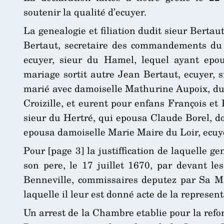
soutenir la qualité d’ecuyer.
La genealogie et filiation dudit sieur Bertau
Bertaut, secretaire des commandements du r
ecuyer, sieur du Hamel, lequel ayant epou
mariage sortit autre Jean Bertaut, ecuyer, 
marié avec damoiselle Mathurine Aupoix, duq
Croizille, et eurent pour enfans François et
sieur du Hertré, qui epousa Claude Borel, do
epousa damoiselle Marie Maire du Loir, ecuye
Pour [page 3] la justiffication de laquelle g
son pere, le 17 juillet 1670, par devant le
Benneville, commissaires deputez par Sa Maj
laquelle il leur est donné acte de la represent
Un arrest de la Chambre etablie pour la refo