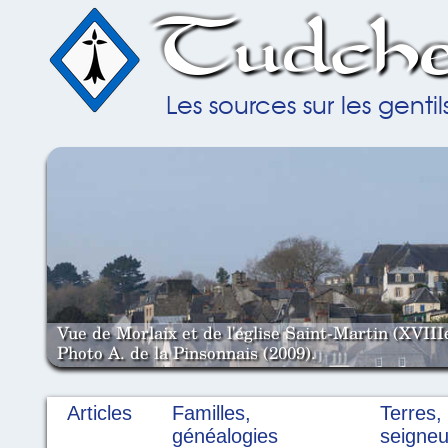
Tudche
Les sources sur les gent
Vue de Morlaix et de l'église Saint-Martin (XVIII
Photo A. de la Pinsonnais (2009).
Articles
Familles,
Terres,
généalogies
seigneu