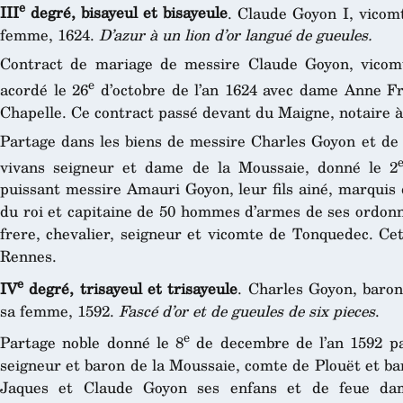
e
III
degré, bisayeul et bisayeule
. Claude Goyon I, vico
femme, 1624.
D’azur à un lion d’or langué de gueules.
Contract de mariage de messire Claude Goyon, vicom
e
acordé le 26
d’octobre de l’an 1624 avec dame Anne Fr
Chapelle. Ce contract passé devant du Maigne, notaire à
Partage dans les biens de messire Charles Goyon et d
vivans seigneur et dame de la Moussaie, donné le 2
puissant messire Amauri Goyon, leur fils ainé, marquis 
du roi et capitaine de 50 hommes d’armes de ses ordon
frere, chevalier, seigneur et vicomte de Tonquedec. Cet
Rennes.
e
IV
degré, trisayeul et trisayeule
. Charles Goyon, baron
sa femme, 1592.
Fascé d’or et de gueules de six pieces
.
e
Partage noble donné le 8
de decembre de l’an 1592 pa
seigneur et baron de la Moussaie, comte de Plouët et ba
Jaques et Claude Goyon ses enfans et de feue da