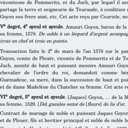
vicomtesse de Pommerits, et du Juch, par lequel il a
partage la terre et seigneurie de Touraude, à condition 
Goyon son frere ainé, etc. Cet acte reçu par Couriole, n
e
e
V
degré, 4
ayeul et ayeule
. Amauri Goyon, baron de l
sa femme, 1578.
De sable à un léopard d’argent acompag
trois en chef et trois en pointe
.
e
Transaction faite le 2
de mars de l’an 1578 sur le par
Goyon, comte de Plouër, vicomte de Pommeritz et de To
Juch, assisté de haut et puissant messire Amauri Goyo
chevalier de l’ordre du roi, demandoit comme hér
Guémadeuc, sa mere, dans la succession de haut et pu
et de dame Madelène du Chatelier sa femme. Cet acte re
e
e
VI
degré, 5
ayeul et ayeule
. [Jaques] Goyon, … de la 
sa femme, 1529. [
De
]
gueules semé de
[
fleurs
]
de lis d’or
.
Contract de mariage de noble et puissant Jaques Goyon
et de Plouer, fils et heritier principal et noble de nobl
e