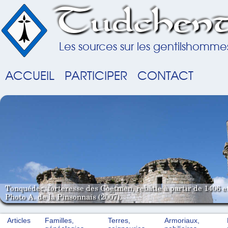
Tudchent
Les sources sur les gentilshomme
ACCUEIL
PARTICIPER
CONTACT
Tonquédec, forteresse des Coëtmen, rebâtie à partir de 1406 e
Photo A. de la Pinsonnais (2007).
Articles
Familles,
Terres,
Armoriaux,