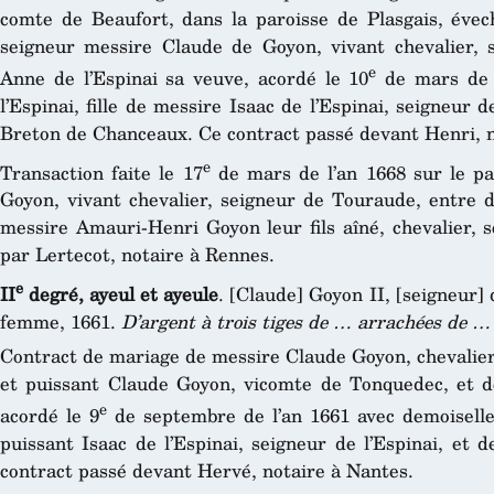
comte de Beaufort, dans la paroisse de Plasgais, évech
seigneur messire Claude de Goyon, vivant chevalier,
e
Anne de l’Espinai sa veuve, acordé le 10
de mars de l
l’Espinai, fille de messire Isaac de l’Espinai, seigneur 
Breton de Chanceaux. Ce contract passé devant Henri, n
e
Transaction faite le 17
de mars de l’an 1668 sur le pa
Goyon, vivant chevalier, seigneur de Touraude, entre 
messire Amauri-Henri Goyon leur fils aîné, chevalier, 
par Lertecot, notaire à Rennes.
e
II
degré, ayeul et ayeule
. [Claude] Goyon II, [seigneur]
femme, 1661.
D’argent à trois tiges de … arrachées de …
Contract de mariage de messire Claude Goyon, chevalier,
et puissant Claude Goyon, vicomte de Tonquedec, et
e
acordé le 9
de septembre de l’an 1661 avec demoiselle 
puissant Isaac de l’Espinai, seigneur de l’Espinai, et
contract passé devant Hervé, notaire à Nantes.