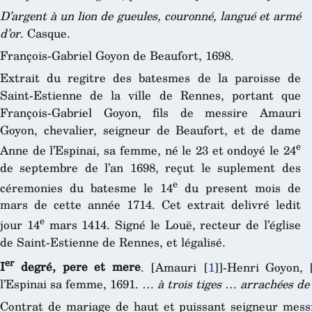
D’argent à un lion de gueules, couronné, langué et armé
d’or
. Casque.
François-Gabriel Goyon de Beaufort, 1698.
Extrait du regitre des batesmes de la paroisse de
Saint-Estienne de la ville de Rennes, portant que
François-Gabriel Goyon, fils de messire Amauri
Goyon, chevalier, seigneur de Beaufort, et de dame
e
Anne de l’Espinai, sa femme, né le 23 et ondoyé le 24
de septembre de l’an 1698, reçut le suplement des
e
céremonies du batesme le 14
du present mois de
mars de cette année 1714. Cet extrait delivré ledit
e
jour 14
mars 1414. Signé le Louë, recteur de l’église
de Saint-Estienne de Rennes, et légalisé.
er
I
degré, pere et mere
. [Amauri
[
1
]
]-Henri Goyon, 
l’Espinai sa femme, 1691.
… à trois tiges … arrachées d
Contrat de mariage de haut et puissant seigneur mess