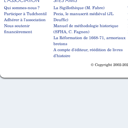
L'ASSOCIATION
SITES AMIS
Qui sommes-nous ?
La Sigillothèque (M. Fabre)
Participer à Tudchentil
Pecia, le manuscrit médiéval (JL
Adhérer à l'association
Deuffic)
Nous soutenir
Manuel de méthodologie historique
financièrement
(SFHA, C. Fagnen)
La Réformation de 1668-71, armoriaux
bretons
A compte d'éditeur, réédition de livres
d'histoire
© Copyright 2002-202
Cabinet d'orthodonthie à Nantes
Cabinet d'orthodonthie à Nantes