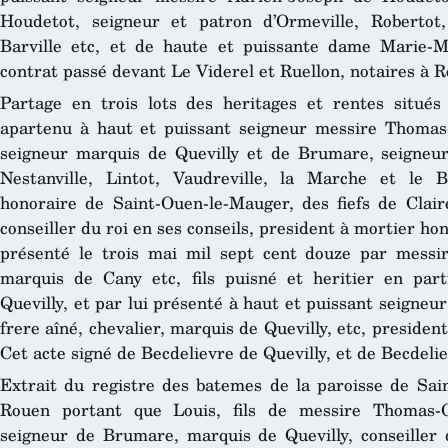
Houdetot, seigneur et patron d’Ormeville, Robertot, 
Barville etc, et de haute et puissante dame Marie-M
contrat passé devant Le Viderel et Ruellon, notaires à 
Partage en trois lots des heritages et rentes situ
apartenu à haut et puissant seigneur messire Thomas-
seigneur marquis de Quevilly et de Brumare, seigneur
Nestanville, Lintot, Vaudreville, la Marche et le B
honoraire de Saint-Ouen-le-Mauger, des fiefs de Clair
conseiller du roi en ses conseils, president à mortier 
présenté le trois mai mil sept cent douze par messir
marquis de Cany etc, fils puisné et heritier en par
Quevilly, et par lui présenté à haut et puissant seigne
frere aîné, chevalier, marquis de Quevilly, etc, presiden
Cet acte signé de Becdelievre de Quevilly, et de Becdeli
Extrait du registre des batemes de la paroisse de Sain
Rouen portant que Louis, fils de messire Thomas-Ch
seigneur de Brumare, marquis de Quevilly, conseiller d