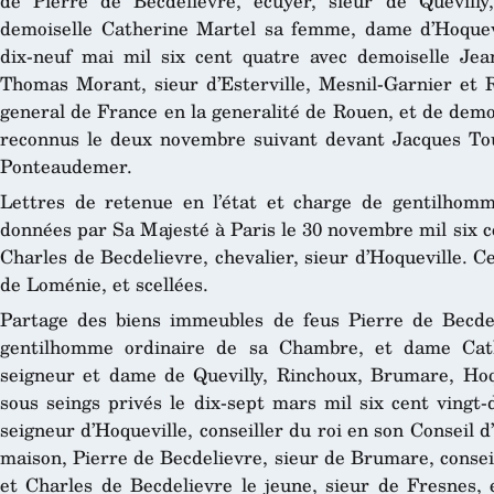
de Pierre de Becdelievre, ecuyer, sieur de Quevill
demoiselle Catherine Martel sa femme, dame d’Hoquevi
dix-neuf mai mil six cent quatre avec demoiselle Je
Thomas Morant, sieur d’Esterville, Mesnil-Garnier et Ru
general de France en la generalité de Rouen, et de demo
reconnus le deux novembre suivant devant Jacques Tou
Ponteaudemer.
Lettres de retenue en l’état et charge de gentilhom
données par Sa Majesté à Paris le 30 novembre mil six c
Charles de Becdelievre, chevalier, sieur d’Hoqueville. Ce
de Loménie, et scellées.
Partage des biens immeubles de feus Pierre de Becdeli
gentilhomme ordinaire de sa Chambre, et dame Cath
seigneur et dame de Quevilly, Rinchoux, Brumare, Hoq
sous seings privés le dix-sept mars mil six cent vingt
seigneur d’Hoqueville, conseiller du roi en son Conseil d
maison, Pierre de Becdelievre, sieur de Brumare, consei
et Charles de Becdelievre le jeune, sieur de Fresnes, e