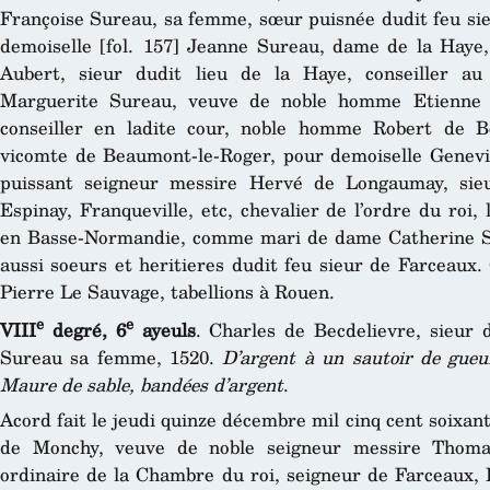
Françoise Sureau, sa femme, sœur puisnée dudit feu sie
demoiselle [fol. 157] Jeanne Sureau, dame de la Hay
Aubert, sieur dudit lieu de la Haye, conseiller a
Marguerite Sureau, veuve de noble homme Etienne M
conseiller en ladite cour, noble homme Robert de Bo
vicomte de Beaumont-le-Roger, pour demoiselle Genevi
puissant seigneur messire Hervé de Longaumay, sieu
Espinay, Franqueville, etc, chevalier de l’ordre du roi
en Basse-Normandie, comme mari de dame Catherine Su
aussi soeurs et heritieres dudit feu sieur de Farceaux
Pierre Le Sauvage, tabellions à Rouen.
e
e
VIII
degré, 6
ayeuls
. Charles de Becdelievre, sieur d
Sureau sa femme, 1520.
D’argent à un sautoir de gueu
Maure de sable, bandées d’argent
.
Acord fait le jeudi quinze décembre mil cinq cent soixa
de Monchy, veuve de noble seigneur messire Thomas
ordinaire de la Chambre du roi, seigneur de Farceaux, 