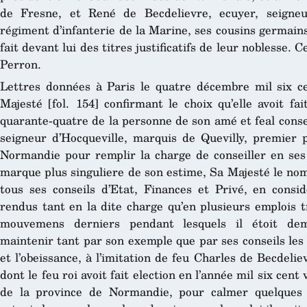
de Fresne, et René de Becdelievre, ecuyer, seigneu
régiment d’infanterie de la Marine, ses cousins germains,
fait devant lui des titres justificatifs de leur noblesse.
Perron.
Lettres données à Paris le quatre décembre mil six ce
Majesté [fol. 154] confirmant le choix qu’elle avoit fa
quarante-quatre de la personne de son amé et feal consei
seigneur d’Hocqueville, marquis de Quevilly, premier
Normandie pour remplir la charge de conseiller en ses 
marque plus singuliere de son estime, Sa Majesté le nom
tous ses conseils d’Etat, Finances et Privé, en conside
rendus tant en la dite charge qu’en plusieurs emplois 
mouvemens derniers pendant lesquels il étoit de
maintenir tant par son exemple que par ses conseils les
et l’obeissance, à l’imitation de feu Charles de Becdelie
dont le feu roi avoit fait election en l’année mil six cen
de la province de Normandie, pour calmer quelques