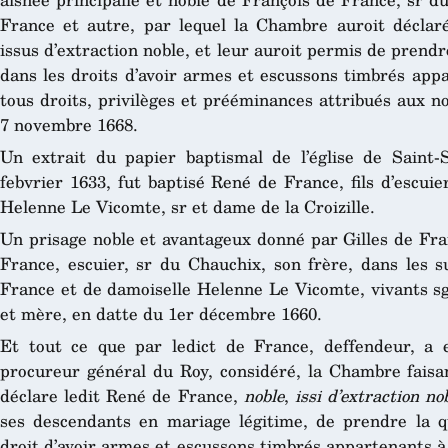
France et autre, par lequel la Chambre auroit déclar
issus d’extraction noble, et leur auroit permis de prendre
dans les droits d’avoir armes et escussons timbrés appa
tous droits, privilèges et prééminances attribués aux n
7 novembre 1668.
Un extrait du papier baptismal de l’église de Saint-
febvrier 1633, fut baptisé René de France, fils d’escui
Helenne Le Vicomte, sr et dame de la Croizille.
Un prisage noble et avantageux donné par Gilles de Fra
France, escuier, sr du Chauchix, son frère, dans les s
France et de damoiselle Helenne Le Vicomte, vivants sgr
et mère, en datte du 1er décembre 1660.
Et tout ce que par ledict de France, deffendeur, a e
procureur général du Roy, considéré, la Chambre faisant
déclare ledit René de France,
noble
,
issi d’extraction no
ses descendants en mariage légitime, de prendre la qu
droit d’avoir armes et escussons timbrés appartenants à s