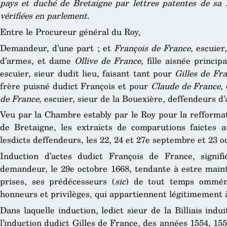
pays et duché de Bretaigne par lettres patentes de sa 
vérifiées en parlement.
Entre le Procureur général du Roy,
Demandeur, d’une part ; et
François de France
, escuier
d’armes, et dame
Ollive de France
, fille aisnée princi
escuier, sieur dudit lieu, faisant tant pour
Gilles de Fr
frère puisné dudict François et pour
Claude de France
,
de France
, escuier, sieur de la Bouexière, deffendeurs d’
Veu par la Chambre estably par le Roy pour la refformat
de Bretaigne, les extraicts de comparutions faictes 
lesdicts deffendeurs, les 22, 24 et 27e septembre et 23 o
Induction d’actes dudict François de France, signi
demandeur, le 29e octobre 1668, tendante à estre maint
prises, ses prédécesseurs (
sic
) de tout temps ommémo
honneurs et privilèges, qui appartiennent légitimement 
Dans laquelle induction, ledict sieur de la Billiais indu
l’induction dudict Gilles de France, des années 1554, 155