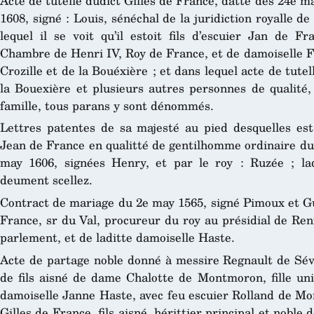
Acte de tutelle dudict Gilles de France, datté des 24e ma
1608, signé : Louis, sénéchal de la juridiction royalle de
lequel il se voit qu’il estoit fils d’escuier Jan de F
Chambre de Henri IV, Roy de France, et de damoiselle F
Crozille et de la Bouéxière ; et dans lequel acte de tutel
la Bouexière et plusieurs autres personnes de qualité
famille, tous parans y sont dénommés.
Lettres patentes de sa majesté au pied desquelles est 
Jean de France en qualitté de gentilhomme ordinaire du 
may 1606, signées Henry, et par le roy : Ruzée ; lad
deument scellez.
Contract de mariage du 2e may 1565, signé Pimoux et Gui
France, sr du Val, procureur du roy au présidial de Renn
parlement, et de laditte damoiselle Haste.
Acte de partage noble donné à messire Regnault de Sév
de fils aisné de dame Chalotte de Montmoron, fille un
damoiselle Janne Haste, avec feu escuier Rolland de Mon
Gilles de France, fils aisné, hérittier principal et noble 