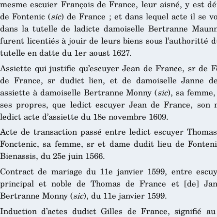
mesme escuier François de France, leur aisné, y est 
de Fontenic (
sic
) de France ; et dans lequel acte il se 
dans la tutelle de ladicte damoiselle Bertranne Maunn
furent licentiés à jouir de leurs biens sous l’authoritté d
tutelle en datte du 1er aoust 1627.
Assiette qui justifie qu’escuyer Jean de France, sr de F
de France, sr dudict lien, et de damoiselle Janne de
assiette à damoiselle Bertranne Monny (
sic
), sa femme,
ses propres, que ledict escuyer Jean de France, son m
ledict acte d’assiette du 18e novembre 1609.
Acte de transaction passé entre ledict escuyer Thoma
Fonctenic, sa femme, sr et dame dudit lieu de Fonteni
Bienassis, du 25e juin 1566.
Contract de mariage du 11e janvier 1599, entre escuye
principal et noble de Thomas de France et [de] Jan
Bertranne Monny (
sic
), du 11e janvier 1599.
Induction d’actes dudict Gilles de France, signifié 