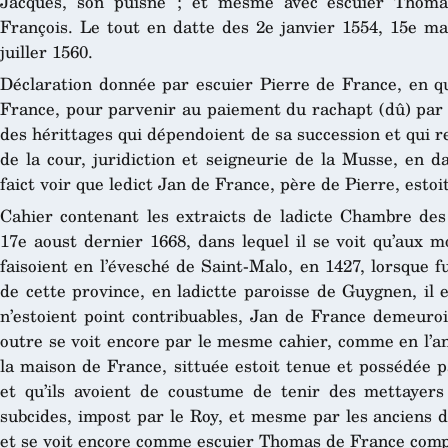
Jacques, son puisné ; et mesme avec escuier Thoma
François. Le tout en datte des 2e janvier 1554, 15e m
juiller 1560.
Déclaration donnée par escuier Pierre de France, en qua
France, pour parvenir au paiement du rachapt (dû) par 
des hérittages qui dépendoient de sa succession et qui 
de la cour, juridiction et seigneurie de la Musse, en 
faict voir que ledict Jan de France, père de Pierre, estoi
Cahier contenant les extraicts de ladicte Chambre de
17e aoust dernier 1668, dans lequel il se voit qu’aux m
faisoient en l’évesché de Saint-Malo, en 1427, lorsque f
de cette province, en ladictte paroisse de Guygnen, il 
n’estoient point contribuables, Jan de France demeuro
outre se voit encore par le mesme cahier, comme en l’an
la maison de France, sittuée estoit tenue et possédée p
et qu’ils avoient de coustume de tenir des mettayers e
subcides, impost par le Roy, et mesme par les anciens d
et se voit encore comme escuier Thomas de France comp