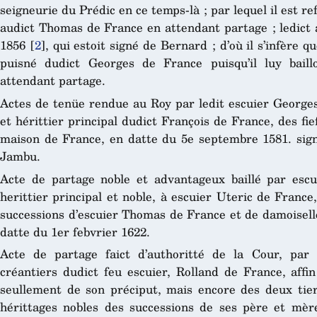
seigneurie du Prédic en ce temps-là ; par lequel il est re
audict Thomas de France en attendant partage ; ledict 
1856
[
2
]
, qui estoit signé de Bernard ; d’où il s’infère 
puisné dudict Georges de France puisqu’il luy bail
attendant partage.
Actes de tenüe rendue au Roy par ledit escuier Georges 
et hérittier principal dudict François de France, des fie
maison de France, en datte du 5e septembre 1581. sig
Jambu.
Acte de partage noble et advantageux baillé par escui
herittier principal et noble, à escuier Uteric de France,
successions d’escuier Thomas de France et de damoisell
datte du 1er febvrier 1622.
Acte de partage faict d’authoritté de la Cour, par 
créantiers dudict feu escuier, Rolland de France, affi
seullement de son préciput, mais encore des deux tiers
hérittages nobles des successions de ses père et mère,