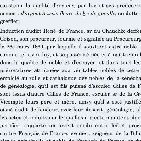
soustenir la qualité d’
escuier
, par luy et ses prédécess
armes :
d’argent à trois fleurs de lys de gueulle
, en datte
greffier.
Induction dudict René de France, sr du Chauchix deffe
Grison, son procureur, fournie et signifiée au Procureur
le 26e mars 1669, par laquelle il soustient estre noble, 
comme tel estre luy, et sa postérité née et à naistre en 
dans la qualité de noble et d’escuyer, et dans tous les
prérogatives attribuées aux véritables nobles de cette 
emploié au rolle et cathalogue des nobles de la sénécha
de généalogie, qu’il est fils puisné d’escuier Gilles de 
sont issus d’autre Gilles de France, escuier sr de la C
Vicompte leurs père et mère, ainsy qu’il a esté justifi
aisné dudit deffendeur, avec leur descrit, généalogie, 
les actes et induits sur lesquelles il a esté maintenu dan
justifier, rapporte un arrest rendu entre ledict pr
contre François de France, escuier, seigneur de la Billi
aisnée principalle et noble de François de France, sr dud