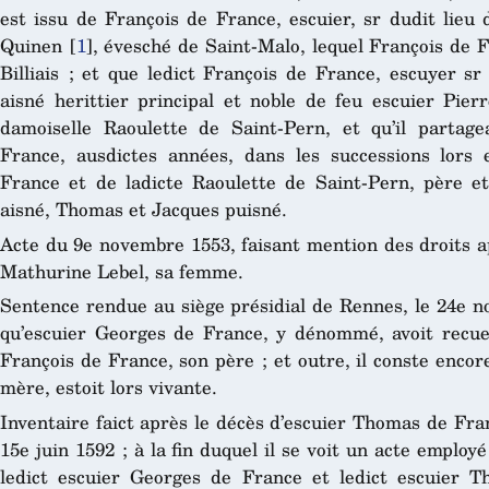
est issu de François de France, escuier, sr dudit lieu
Quinen
[
1
]
, évesché de Saint-Malo, lequel François de Fr
Billiais ; et que ledict François de France, escuyer sr 
aisné herittier principal et noble de feu escuier Pier
damoiselle Raoulette de Saint-Pern, et qu’il parta
France, ausdictes années, dans les successions lors 
France et de ladicte Raoulette de Saint-Pern, père 
aisné, Thomas et Jacques puisné.
Acte du 9e novembre 1553, faisant mention des droits a
Mathurine Lebel, sa femme.
Sentence rendue au siège présidial de Rennes, le 24e no
qu’escuier Georges de France, y dénommé, avoit recueil
François de France, son père ; et outre, il conste encor
mère, estoit lors vivante.
Inventaire faict après le décès d’escuier Thomas de Fra
15e juin 1592 ; à la fin duquel il se voit un acte employ
ledict escuier Georges de France et ledict escuier T