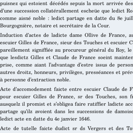
puisnez qui estoient décédés sepuis la mort arrivée 
d’une succession collatérallement escheüe que ledict Rol
comme aisné noble : ledict partage en datte du 8e juill
Bourgognière, notaire et secrétaire de la Cour.
Induction d’actes de ladicte dame Ollive de France, au
escuier Gilles de France, sieur des Touches et escuier 
pareillement signiffiée au procureur général du Roy, le
que lesdictz Gilles et Claude de France soeint mainten
prise, comme aiant l’advantage d’estre issus de person
autres droitz, honneurs, privilèges, presséances et pré
à personne d’extraction noble.
Acte d’accomodement faicte entre escuier Claude de Fr
pour escuier Gilles de France, sr des Touches, son f
ausquelz il promist et s’obligea faire ratiffier ladicte 
partage qu’ilz avoient dans les successions de damoi
ledict acte en datte du 4e janvier 1646.
Acte de tutelle faicte dudict sr ds Vergers et des T