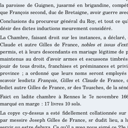
la paroisse de Guignen, jusarmé en brigandine, com
que François second, duc de Bretaigne, avoir guerre avec
Conclusions du procureur général du Roy, et tout ce qu
désir des dictes inductions meurement considéré.
La Chambre, faisant droit sur les instances, a déclaré, e
Claude et autre Gilles de France,
nobles et issus d’ex
permis, et à leurs descendants en mariage légitime de pr
maintenus au droit d’avoir armes et escussons timbrés 
jouir de tous droits, franchises et préminances et priv
province ; a ordonné que leurs noms seront employés 
scavoir lesdictz
François, Gilles
et
Claude
de France, d
ledict autre Gilles de France, sr des Tousches, de la sé
Faict en ladite chambre à Rennes le 7e novembre 1668
marqué en marge : 17 livres 10 sols.
La copye cy-dessus a esté fidellement collationnée sur
par messire Joseph Gilles de France, sr dudit lieu, a 
servir ou estre debvra. Ce qu’il a aveq nous signé ce 23e 