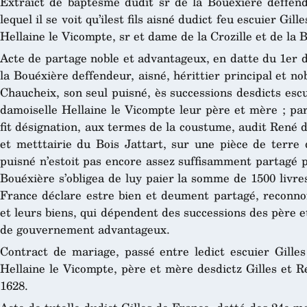
Extraict de baptêsme dudit sr de la Bouéxière deffend
lequel il se voit qu’ilest fils aisné dudict feu escuier Gil
Hellaine le Vicompte, sr et dame de la Crozille et de la 
Acte de partage noble et advantageux, en datte du 1er d
la Bouéxière deffendeur, aisné, hérittier principal et no
Chaucheix, son seul puisné, ès successions desdicts escu
damoiselle Hellaine le Vicompte leur père et mère ; par
fit désignation, aux termes de la coustume, audit René 
et metttairie du Bois Jattart, sur une pièce de terr
puisné n’estoit pas encore assez suffisamment partagé pa
Bouéxière s’obligea de luy paier la somme de 1500 livre
France déclare estre bien et deument partagé, reconnoi
et leurs biens, qui dépendent des successions des père 
de gouvernement advantageux.
Contract de mariage, passé entre ledict escuier Gilles
Hellaine le Vicompte, père et mère desdictz Gilles et 
1628.