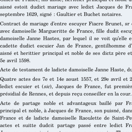
aisné estoit dudict mariage avec ledict Jacques de Fr
septembre 1629, signé : Gaultier et Buchet notaires.
Contract de mariage d’entre escuyer Fiacre Brunet, sr 
avec damoiselle Margueritte de France, fille dudit escu
damoiselle Janne Hastes, par lequel il se voit qu’elle
cadette dudict escuier Jan de France, gentilhomme d’or
aisné et herittier principal et noble de ses dictz père e
5e avril 1598.
Acte de testament de ladicte damoiselle Janne Haste, du
Quatre actes des 7e et 14e aoust 1557, et 29e avril et 
ledict escuier et (
sic
), Jacques de France, fut premi
présidial de Rennes, et depuis reçu conseiller en la cour.
Acte de partage noble et advantageux baillé par Fra
principal et noble, à Jacques de France, son puisné, dans
France et de ladicte damoiselle Raoulette de Saint-Pe
actes et suitte dudcit partage passé entre ledict Fr