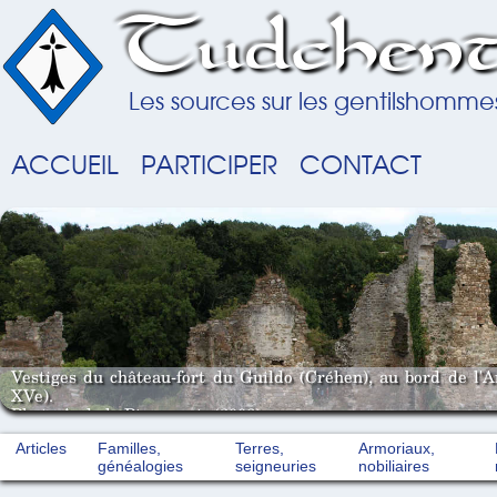
Tudchent
Les sources sur les gentilshomme
ACCUEIL
PARTICIPER
CONTACT
Vestiges du château-fort du Guildo (Créhen), au bord de l'
XVe).
Photo A. de la Pinsonnais (2008).
Articles
Familles,
Terres,
Armoriaux,
généalogies
seigneuries
nobiliaires