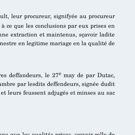
ult, leur procureur, signifyée au procureur
 à ce que les conclusions par eux prises en
nne extraction et maintenus, sçavoir ladite
à nestre en legitime mariage en la qualité de
e
res deffandeurs, le 27
may de par Dutac,
hambre par lesdits deffendeurs, signée dudit
s et leurs feussent adjugés et minses au sac
ne que les qualités prises, sçavoir celle de