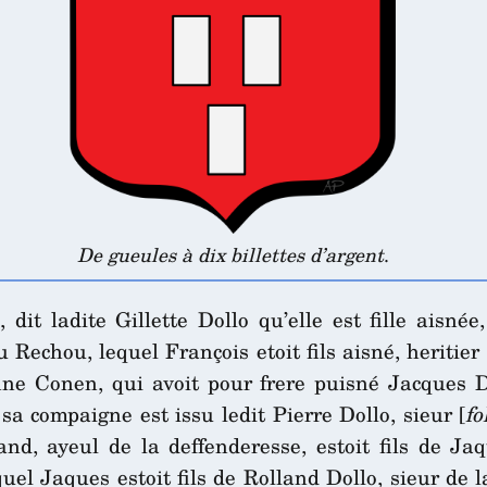
De gueules à dix billettes d’argent
.
dit ladite Gillette Dollo qu’elle est fille aisnée
Rechou, lequel François etoit fils aisné, heritier
nne Conen, qui avoit pour frere puisné Jacques D
a compaigne est issu ledit Pierre Dollo, sieur [
fo
and, ayeul de la deffenderesse, estoit fils de Ja
l Jaques estoit fils de Rolland Dollo, sieur de la