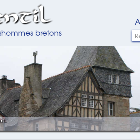
ntil
A
ilshommes bretons
rt.