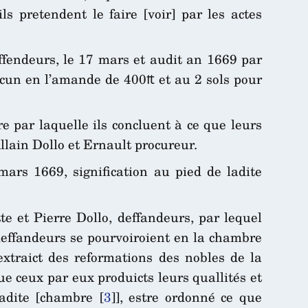
s pretendent le faire [voir] par les actes
effendeurs, le 17 mars et audit an 1669 par
hacun en l’amande de 400₶ et au 2 sols pour
 par laquelle ils concluent à ce que leurs
Allain Dollo et Ernault procureur.
ars 1669, signification au pied de ladite
te et Pierre Dollo, deffandeurs, par lequel
s deffandeurs se pourvoiroient en la chambre
extraict des reformations des nobles de la
e ceux par eux produicts leurs quallités et
adite [chambre
[
3
]
], estre ordonné ce que