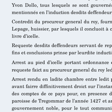
Yvon Dollo, tous lesquels se sont gouvernés
mentionnés en l’induction desdits deffendeurs,
Contredit du procureur general du roy, fourn
Lepage, huissier, par lesquels il concluoit 
livre d’icelle.
Requeste desdits deffendeurs servant de repo
fins et conclusions prinse par leurdite induct
Arrest au pied d’icelle portant ordonnance 
requeste faict au procureur general du roy led
Arrest rendu en ladite chambre entre ledit p
avant fairre diffinitivement droict sur l’ins
des comptes de ce pays pour, en presence du
paroisse de Tregommar de l’année 1427 et ann
gouvernement noble, pour le tout communiq