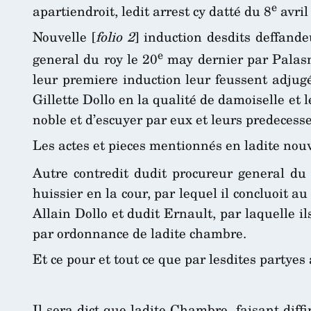
e
apartiendroit, ledit arrest cy datté du 8
avril
Nouvelle [
folio 2
] induction desdits deffande
e
general du roy le 20
may dernier par Palasne
leur premiere induction leur feussent adjugé
Gillette Dollo en la qualité de damoiselle et 
noble et d’escuyer par eux et leurs predecess
Les actes et pieces mentionnés en ladite nouv
Autre contredit dudit procureur general du 
huissier en la cour, par lequel il concluoit 
Allain Dollo et dudit Ernault, par laquelle i
par ordonnance de ladite chambre.
Et ce pour et tout ce que par lesdites partye
Il sera dict que ladite Chambre, faisant diffi