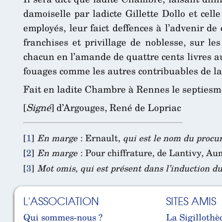
damoiselle par ladicte Gillette Dollo et celle
employés, leur faict deffences à l’advenir d
franchises et privillage de noblesse, sur l
chacun en l’amande de quattre cents livres au
fouages comme les autres contribuables de la
Fait en ladite Chambre à Rennes le septiesme
[
Signé
] d’Argouges, René de Lopriac
[
1
]
En marge
: Ernault,
qui est le nom du procu
[
2
]
En marge
: Pour chiffrature, de Lantivy, Au
[
3
]
Mot omis, qui est présent dans l’induction du
L'ASSOCIATION
SITES AMIS
Qui sommes-nous ?
La Sigillothè