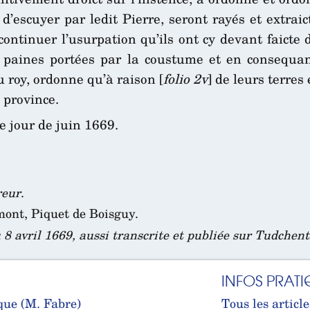
 d’escuyer par ledit Pierre, seront rayés et extraic
e continuer l’usurpation qu’ils ont cy devant faict
es paines portées par la coustume et en consequa
 roy, ordonne qu’à raison [
folio 2v
] de leurs terres
 province.
 jour de juin 1669.
reur
.
mont, Piquet de Boisguy.
 8 avril 1669, aussi transcrite et publiée sur Tudchent
INFOS PRATI
que (M. Fabre)
Tous les article