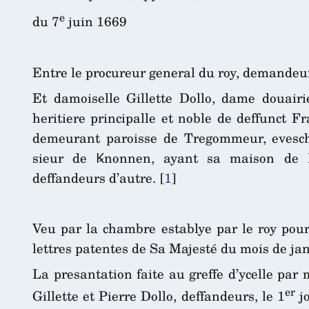
e
du 7
juin 1669
Entre le procureur general du roy, demandeur
Et damoiselle Gillette Dollo, dame douairi
heritiere principalle et noble de deffunct Fr
demeurant paroisse de Tregommeur, evesché 
sieur de Ꝃnonnen, ayant sa maison de Li
deffandeurs d’autre.
[
1
]
Veu par la chambre establye par le roy pour
lettres patentes de Sa Majesté du mois de ja
La presantation faite au greffe d’ycelle par
er
Gillette et Pierre Dollo, deffandeurs, le 1
jo