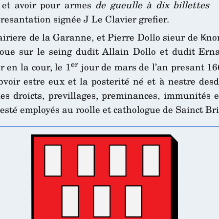
e et avoir pour armes
de gueulle à dix billettes
presantation signée J Le Clavier grefier.
uairiere de la Garanne, et Pierre Dollo sieur de Ꝃno
noue sur le seing dudit Allain Dollo et dudit Erna
er
 en la cour, le 1
jour de mars de l’an presant 166
bvoir estre eux et la posterité né et à nestre des
les droicts, previllages, preminances, immunités 
 esté employés au roolle et cathologue de Sainct Br