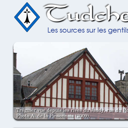
Tudche
Les sources sur les gent
Tréguier vue depuis les rives du Jaudy, rue du Po
Photo A. de la Pinsonnais (2009).