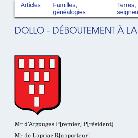
Articles
Familles,
Terres,
généalogies
seigneu
DOLLO - DÉBOUTEMENT À LA 
Mr d’Argouges P[remier] P[résident]
Mr de Lopriac R[apporteur]