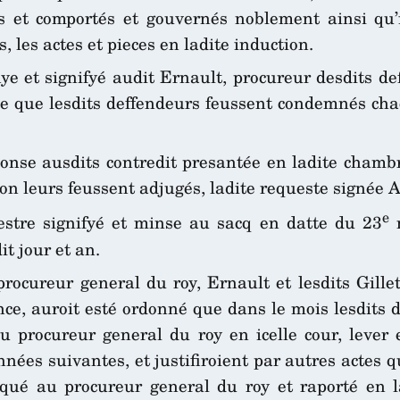
 et comportés et gouvernés noblement ainsi qu’il
 les actes et pieces en ladite induction.
ye et signifyé audit Ernault, procureur desdits d
à ce que lesdits deffendeurs feussent condemnés c
nse ausdits contredit presantée en ladite chambre
ion leurs feussent adjugés, ladite requeste signée 
e
estre signifyé et minse au sacq en datte du 23
m
it jour et an.
rocureur general du roy, Ernault et lesdits Gillet
tance, auroit esté ordonné que dans le mois lesdit
 procureur general du roy en icelle cour, lever 
ées suivantes, et justifiroient par autres actes qu
ué au procureur general du roy et raporté en l