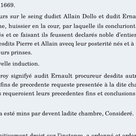
 1669.
urs sur le seing dudict Allain Dollo et dudit Erna
, huissier en la cour, par laquelle ils concluriont
s et ce faisant ils feussent declarés noble d’entie
lesdits Pierre et Allain avecq leur posterité nés et 
eurs prinses.
elle induction.
roy signifyé audit Ernault procureur desdits aut
au fins de precedente requeste presentée à la dite c
ls requeroient leurs precedentes fins et conclusion
s a esté mins par devent ladite chambre, Consideré.
nitivement droict sur l’instence, a ordonné et ordon