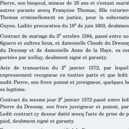
Pierre, son bisayeul, mineur de 25 ans et s’estant mari
autres parants avecq Françoise Thomas, fille roturiere
Thomas criminellement en justice, pour la subornat
e
Guyon. Ladite procuration du 18
de juin 1603, deubment
e
Contract de mariage du 3
octobre 1584, passé entre n
Ꝃguern et aultres lieux, et damoiselle Claude du Dresnay
du Dresnay et de damoiselle Anne de la Haye, sa co
portées par icelluy, deubment signé et garanty.
e
Acte de transaction du 2
janvier 1572, par lequel
expressement recogneue en touttes parts et que ledit
audit Pierre, son frere puisné et juveigneur, quelques 
sa legitime.
e
Contract du mesme jour 2
janvier 1572 passé entre led
Pierre du Dresnay, son frere juveigneur et puisné, par
Ledit contract cy dessur datté avecq l’acte de prise de 
pied, deubment signé et garanty.