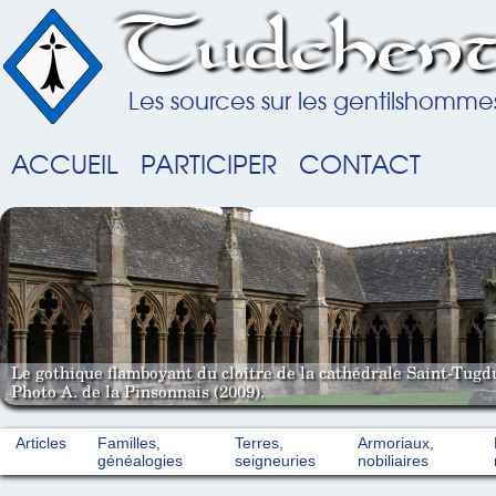
Tudchent
Les sources sur les gentilshomme
ACCUEIL
PARTICIPER
CONTACT
Le gothique flamboyant du cloître de la cathédrale Saint-Tugd
Photo A. de la Pinsonnais (2009).
Articles
Familles,
Terres,
Armoriaux,
généalogies
seigneuries
nobiliaires