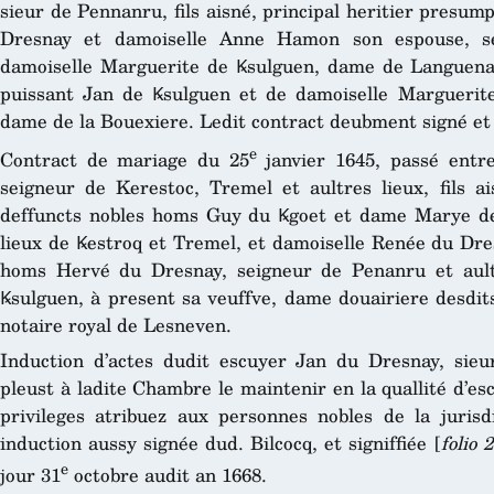
sieur de Pennanru, fils aisné, principal heritier presum
Dresnay et damoiselle Anne Hamon son espouse, s
damoiselle Marguerite de Ꝃsulguen, dame de Languenan,
puissant Jan de Ꝃsulguen et de damoiselle Marguerit
dame de la Bouexiere. Ledit contract deubment signé et
e
Contract de mariage du 25
janvier 1645, passé entr
seigneur de Kerestoc, Tremel et aultres lieux, fils ai
deffuncts nobles homs Guy du Ꝃgoet et dame Marye de
lieux de Ꝃestroq et Tremel, et damoiselle Renée du Dres
homs Hervé du Dresnay, seigneur de Penanru et ault
Ꝃsulguen, à present sa veuffve, dame douairiere desdits
notaire royal de Lesneven.
Induction d’actes dudit escuyer Jan du Dresnay, sieu
pleust à ladite Chambre le maintenir en la quallité d’esc
privileges atribuez aux personnes nobles de la jurisd
induction aussy signée dud. Bilcocq, et signiffiée [
folio 
e
jour 31
octobre audit an 1668.