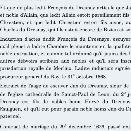
Et que de plus ledit François du Dresnay articule que Jan 
et noble d’Allain, que ledit Allain estoit pareillement fils
Chrestien, et que ledit Chrestien estoit fils aisné, a
Charles du Dresnay, qui fils estoit encore de Bizien et so
Induction d’actes dudit François du Dresnaye, escuyer
qu’il pleust à ladite Chambre le maintenir en la quallité
noble extraction, et comme tel ordonné qu’il jouira des 
autres debvoirs atribuez aux nobles et qu’il sera insc
jurisdiction royalle de Morlaix. Ladite induction signée 
e
procureur general du Roy, le 31
octobre 1668.
Extraict de l’aage de escuyer Jan du Dresnay, sieur de
e
de l’eglize cathedralle de Sainct-Paul de Leon, du 2
ju
Dresnay est fils de nobles homs Hervé du Dresnay
Ꝃsulguen, et qu’il eut pour parain noble homs Jan du D
paternel.
e
Contract de mariage du 29
decembre 1626, passé ent