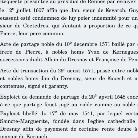
Requeste presantée au presidial de Rennes par escuyer 
e
le 12
juillet 1607 affin que Jan, sieur de Ꝃevarch, Gu
eussent esté condemnez de luy poier indemnité pour un
sieur de Coetedres, qui s’entant à proportion de ce qu
Pierre, leur pere commun.
e
Acte de partage noble du 10
decembre 1571 baillé par 
frere de Pierre, à nobles homs Yvon de Kernegue
successions dudit Allain du Dresnay et Françoise de Pe
e
Acte de transaction du 29
aoust 1571, passé entre nobl
et nobles homs Jan du Dresnay, sieur de Ꝃouech et au
contenues, signé et garanty.
e
Exploict de demande de partage du 20
apvril 1548 conc
à ce que partage feust jugé au noble comme au noble 
e
Exploict libellé du 17
de may 1541, par lequel certa
Saincte-Marguerite, fondée dans l’eglise cathedral
Dresnay affin de payement de certaine rente deube à 
manoir de Keroueh.