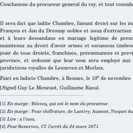
Conclusions du procureur general du roy, et tout conside
Il sera dict que ladite Chambre, faisant droict sur les in
François et Jan du Dresnay nobles et issuz d’extraction
et à leurs dessandans en mariage legitime de prendr
maintenuz au droict d’avoir armes et escussons timbree
jouir de tous droicts, franchises, préeminances et prev
province, et ordonné que leur nom sera employé aux r
juridictions royalles de Lesneven et Morlaix.
e
Faict en ladicte Chambre, à Rennes, le 10
de novembre 
[
Signé
] Guy Le Meneust, Guillaume Raoul.
[
1
]
En marge
: Bilcocq,
qui est le nom du procureur
.
[
2
]
En marge
: Pour chiffrature, de Lantivy, Aumont, Picquet d
[
3
]
Lire
: à l’insu.
[
4
]
Pour
Benerven,
Cf. l’arrêt du 24 mars 1671
.