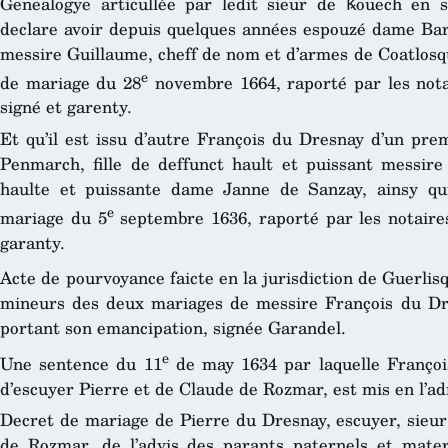
Genealogye articullée par ledit sieur de Ꝃouech en s
declare avoir depuis quelques années espouzé dame Barb
messire Guillaume, cheff de nom et d’armes de Coatlosq
e
de mariage du 28
novembre 1664, raporté par les nota
signé et garenty.
Et qu’il est issu d’autre François du Dresnay d’un p
Penmarch, fille de deffunct hault et puissant messir
haulte et puissante dame Janne de Sanzay, ainsy qui 
e
mariage du 5
septembre 1636, raporté par les notaires
garanty.
Acte de pourvoyance faicte en la jurisdiction de Guerlis
mineurs des deux mariages de messire François du Dre
portant son emancipation, signée Garandel.
e
Une sentence du 11
de may 1634 par laquelle François
d’escuyer Pierre et de Claude de Rozmar, est mis en l’ad
Decret de mariage de Pierre du Dresnay, escuyer, sieur
de Rozmar, de l’advis des parants paternels et mate