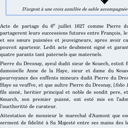
D’argent à une croix annillée de sable accompagnée 
e
Acte de partage du 6
juillet 1627 comme Pierre d
partagerent leurs successions futures entre François, leu
et ses sœurs puisnées et jeuveigneurs, apres avoir ca
pouvoit apartenir. Ledit acte deubment signé et garanty
quatre parants tant paternels que maternels.
Pierre du Dresnay, ayeul dudit sieur de Ꝃouech, estoit f
damoiselle Anne de la Haye, sieur et dame du Ꝃoue
pourvoyance des enffents mineurs dudit Pierre du Dresn
Haye sa veuffve, et que aultre Pierre du Dresnay, [
folio 
fils aisné, heritier principal et noble de sondit pere,
Ꝃmarch, son premier puisné, ont esté mis en l’admi
l’aucthoritté de curateur.
Attestation de monsieur le marechal d’Aumont que esc
serment de fidelité à Sa Majesté entre ses mains des le