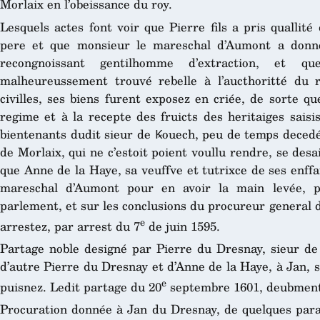
Morlaix en l’obeissance du roy.
Lesquels actes font voir que Pierre fils a pris quallité 
pere et que monsieur le mareschal d’Aumont a donné 
recongnoissant gentilhomme d’extraction, et q
malheureussement trouvé rebelle à l’aucthoritté du
civilles, ses biens furent exposez en criée, de sorte q
regime et à la recepte des fruicts des heritaiges saisi
bientenants dudit sieur de Ꝃouech, peu de temps decedé
de Morlaix, qui ne c’estoit poient voullu rendre, se desa
que Anne de la Haye, sa veuffve et tutrixce de ses enffa
mareschal d’Aumont pour en avoir la main levée, p
parlement, et sur les conclusions du procureur general d
e
arrestez, par arrest du 7
de juin 1595.
Partage noble designé par Pierre du Dresnay, sieur de 
d’autre Pierre du Dresnay et d’Anne de la Haye, à Jan, 
e
puisnez. Ledit partage du 20
septembre 1601, deubment 
Procuration donnée à Jan du Dresnay, de quelques par