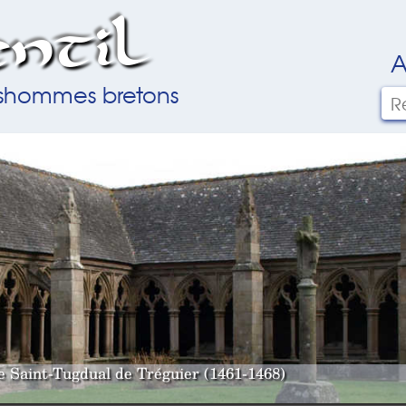
ntil
A
ilshommes bretons
le Saint-Tugdual de Tréguier (1461-1468)