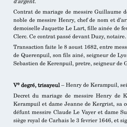
d’argent
.
Contrat de mariage de messire Guillaume de Q
noble de messire Henry, chef de nom et d’a
demoiselle Jaquette Le Lart, fille ainée de f
Clerc. Ce contrat passé devant Duzy, notaire.
Transaction faite le 8 aoust 1682, entre mes
de Querenpuil, son fils ainé, seigneur de Ly
Sebastien de Kerenpuil, pretre, seigneur de G
e
V
degré, trisayeul
– Henry de Kerampuil, sei
Decret du mariage de messire Henry de Ker
Kerampuil et dame Jeanne de Kergrist, sa co
défunt messire Claude Le Vayer et dame Suz
siège royal de Carhais le 3 fevrier 1646, et si