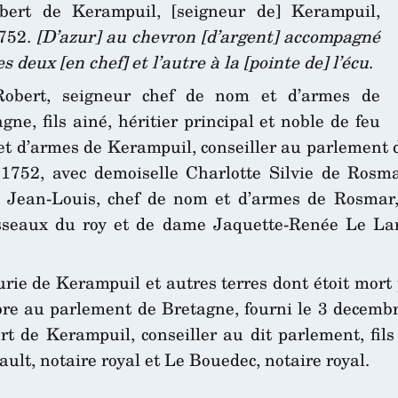
bert de Kerampuil, [seigneur de] Kerampuil,
1752.
[D’azur] au chevron [d’argent] accompagné
 deux [en chef] et l’autre à la [pointe de] l’écu
.
Robert, seigneur chef de nom et d’armes de
ne, fils ainé, héritier principal et noble de feu
et d’armes de Kerampuil, conseiller au parlement
e 1752, avec demoiselle Charlotte Silvie de Rosm
re Jean-Louis, chef de nom et d’armes de Rosmar,
aissseaux du roy et de dame Jaquette-Renée Le L
rie de Kerampuil et autres terres dont étoit mort
re au parlement de Bretagne, fourni le 3 decembr
 de Kerampuil, conseiller au dit parlement, fils 
ult, notaire royal et Le Bouedec, notaire royal.