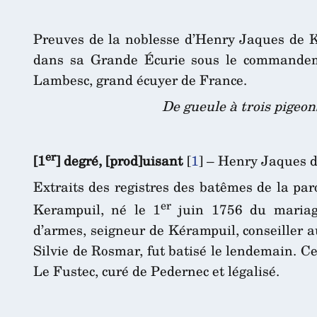
Preuves de la noblesse d’Henry Jaques de Ke
dans sa Grande Écurie sous le commandem
Lambesc, grand écuyer de France.
De gueule à trois pigeon
er
[1
] degré, [prod]uisant
[
1
]
– Henry Jaques d
Extraits des registres des batêmes de la pa
er
Kerampuil, né le 1
juin 1756 du mariage
d’armes, seigneur de Kérampuil, conseiller 
Silvie de Rosmar, fut batisé le lendemain. Ce
Le Fustec, curé de Pedernec et légalisé.