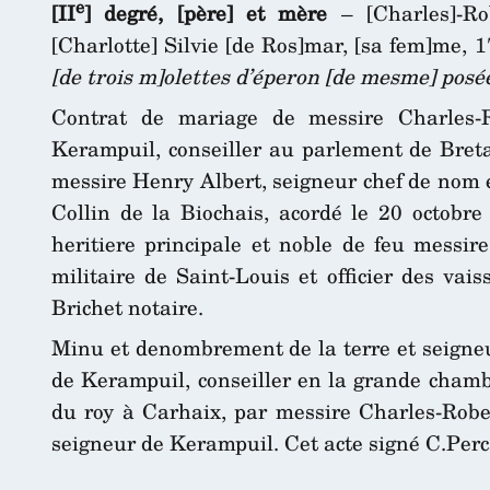
e
[II
] degré, [père] et mère
– [Charles]-Ro
[Charlotte] Silvie [de Ros]mar, [sa fem]me, 
[de trois m]olettes d’éperon [de mesme] posées
Contrat de mariage de messire Charles-
Kerampuil, conseiller au parlement de Bretag
messire Henry Albert, seigneur chef de nom 
Collin de la Biochais, acordé le 20 octobr
heritiere principale et noble de feu messi
militaire de Saint-Louis et officier des v
Brichet notaire.
Minu et denombrement de la terre et seigneu
de Kerampuil, conseiller en la grande chamb
du roy à Carhaix, par messire Charles-Robert
seigneur de Kerampuil. Cet acte signé C.Perca