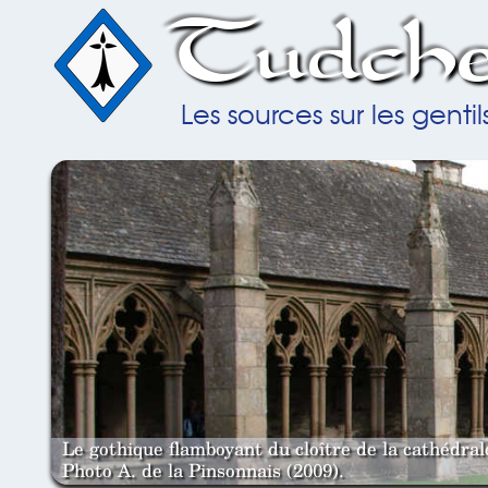
Tudche
Les sources sur les gent
Le gothique flamboyant du cloître de la cathédra
Photo A. de la Pinsonnais (2009).