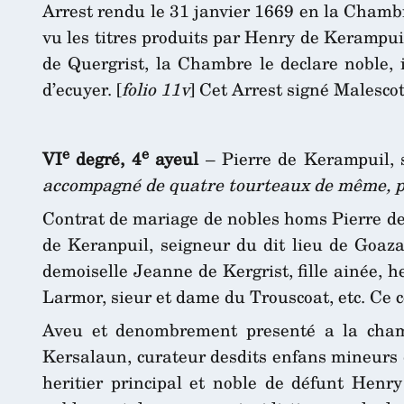
Arrest rendu le 31 janvier 1669 en la Chambre
vu les titres produits par Henry de Kerampuil,
de Quergrist, la Chambre le declare noble, 
d’ecuyer. [
folio 11v
] Cet Arrest signé Malescot
e
e
VI
degré, 4
ayeul
– Pierre de Kerampuil, 
accompagné de quatre tourteaux de même, pos
Contrat de mariage de nobles homs Pierre de 
de Keranpuil, seigneur du dit lieu de Goaza
demoiselle Jeanne de Kergrist, fille ainée, 
Larmor, sieur et dame du Trouscoat, etc. Ce 
Aveu et denombrement presenté a la cham
Kersalaun, curateur desdits enfans mineurs de
heritier principal et noble de défunt Henry