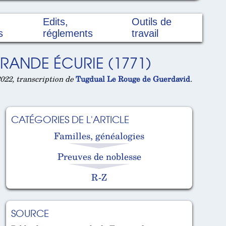
Edits,
Outils de
s
réglements
travail
GRANDE ÉCURIE (1771)
022, transcription de
Tugdual Le Rouge de Guerdavid
.
CATÉGORIES DE L'ARTICLE
Familles, généalogies
Preuves de noblesse
R-Z
SOURCE