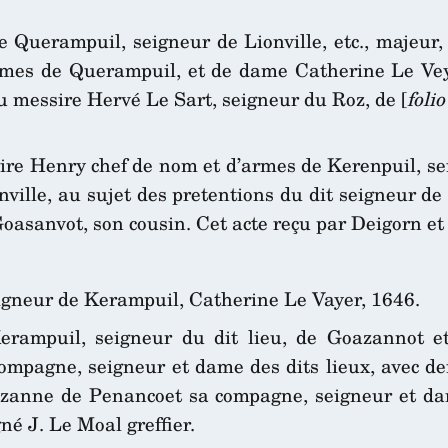
uerampuil, seigneur de Lionville, etc., majeur, fi
rmes de Querampuil, et de dame Catherine Le Vey
eu messire Hervé Le Sart, seigneur du Roz, de [
foli
sire Henry chef de nom et d’armes de Kerenpuil, se
onville, au sujet des pretentions du dit seigneur 
oasanvot, son cousin. Cet acte reçu par Deigorn et
gneur de Kerampuil, Catherine Le Vayer, 1646.
ampuil, seigneur du dit lieu, de Goazannot etc
mpagne, seigneur et dame des dits lieux, avec dem
anne de Penancoet sa compagne, seigneur et dame
gné J. Le Moal greffier.