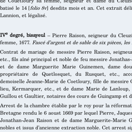
de Couetloury sa femme, seigneur et dame du Cleuziou
batisé le 14 [
folio 8v
] desdits mois et an. Cet extrait dél
Lannion, et légalisé.
e
IV
degré, bisayeul
– Pierre Raison, seigneur du Cleuz
femme, 1677.
Fascé d’argent et de sable de six pièces, les
Contrat de mariage de messire Pierre Raison, seigneur 
etc., fils aîné principal et noble de feu messire Jonathas
et de dame Marguerite Marie Guinemen, dame douai
propriétaire de Quetlosquet, du Rusquet, etc., ac
demoiselle Jeanne-Marie de Coetloury, fille de messire 
lieu, Kermarquer, etc., et de dame Marie de Lanloup,
Guillou et Gaultier, notaires des cours de Guingamp et 
Arrest de la chambre établie par le roy pour la réformat
Bretagne rendu le 6 aoust 1669 par lequel Pierre, Jaque
Jonathan-Jean Raison et de dame Marguerite-Marie G
nobles et issus d’ancienne extraction noble. Cet arrest s