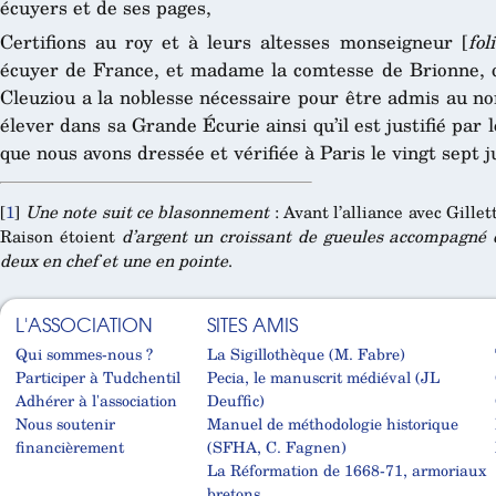
écuyers et de ses pages,
Certifions au roy et à leurs altesses monseigneur [
fol
écuyer de France, et madame la comtesse de Brionne, 
Cleuziou a la noblesse nécessaire pour être admis au n
élever dans sa Grande Écurie ainsi qu’il est justifié par
que nous avons dressée et vérifiée à Paris le vingt sept j
[
1
]
Une note suit ce blasonnement
: Avant l’alliance avec Gille
Raison étoient
d’argent un croissant de gueules accompagné 
deux en chef et une en pointe
.
L'ASSOCIATION
SITES AMIS
Qui sommes-nous ?
La Sigillothèque (M. Fabre)
Participer à Tudchentil
Pecia, le manuscrit médiéval (JL
Adhérer à l'association
Deuffic)
Nous soutenir
Manuel de méthodologie historique
financièrement
(SFHA, C. Fagnen)
La Réformation de 1668-71, armoriaux
bretons