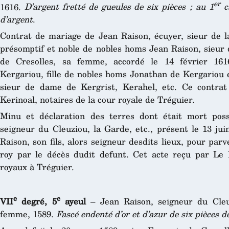
er
1616.
D’argent fretté de gueules de six pièces ; au 1
ca
d’argent
.
Contrat de mariage de Jean Raison, écuyer, sieur de la 
présomptif et noble de nobles homs Jean Raison, sieur 
de Cresolles, sa femme, accordé le 14 février 161
Kergariou, fille de nobles homs Jonathan de Kergariou 
sieur de dame de Kergrist, Kerahel, etc. Ce contrat
Kerinoal, notaires de la cour royale de Tréguier.
Minu et déclaration des terres dont était mort pos
seigneur du Cleuziou, la Garde, etc., présent le 13 ju
Raison, son fils, alors seigneur desdits lieux, pour par
roy par le décès dudit defunt. Cet acte reçu par Le 
royaux à Tréguier.
e
e
VII
degré, 5
ayeul
– Jean Raison, seigneur du Cleu
femme, 1589.
Fascé endenté d’or et d’azur de six pièces de