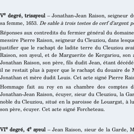
e
V
degré, trisayeul
– Jonathan-Jean Raison, seigneur d
sa femme, 1653.
De sable à trois testes de cerf d’argent 
Réponses aux contredits du fermier général du domaine 
messire Pierre Raison, seigneur du Cleuziou, dans lesque
justifier que le rachapt de ladite terre du Cleuziou av
Raison, son ayeul, et de Marguerite de Kergariou, son 
Jonathan Raison, son père, fils dudit Jean, étant décéd
il ne restait plus à payer que le rachapt du douaire d
Jonathan et mère dudit Louis. Cet acte signé Pierre Rais
Hommage fait au roy en sa chambre des comptes de 
Jonathan-Jean Raison, écuyer, sieur du Cleuziou, la Gar
noble du Cleuziou, situé en la paroisse de Louargat, à l
son père, écuyer. Cet acte signé Forcheteau.
e
e
VI
degré, 4
ayeul
– Jean Raison, sieur de la Garde, 