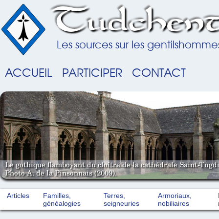
Tudchent
Les sources sur les gentilshomme
ACCUEIL
PARTICIPER
CONTACT
Le gothique flamboyant du cloître de la cathédrale Saint-Tugd
Photo A. de la Pinsonnais (2009).
Articles
Familles,
Terres,
Armoriaux,
généalogies
seigneuries
nobiliaires