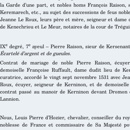
la Garde d’une part, et nobles homs François Raison, s
Keremarech, etc., au sujet des successions de feus nobl
Jeanne Le Roux, leurs père et mère, seigneur et dame d
de Kenechriou et Le Meur, notaires de la cour de Trégui
e
e
IX
degré, 7
ayeul – Pierre Raison, sieur de Kersenan
Écartelé d’argent et de gueules
.
Contrat de mariage de noble Pierre Raison, écuyer
demoiselle Françoise Ruffault, dame dudit lieu de K
curatrice, accordé le vingt sept novembre 1531 avec Jea
Roux, écuyer, seigneur de Kerninon, et de demoisell
contrat passé au manoir de Kerninon devant Dromon e
Lannion.
Nous, Louis Pierre d’Hozier, chevalier, conseiller du roy
noblesse de France et commissaire de Sa Majesté pour