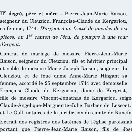
e
II
degré, père et mère
– Pierre-Jean-Marie Raison,
seigneur du Cleuziou, Françoise-Claude de Kergariou,
sa femme, 1744.
D’argent à un fretté de gueules de six
er
pièces, au 1
canton de l’écu, de pourpre à une tour
d’argent
.
Contrat de mariage de messire Pierre-Jean-Marie
Raison, seigneur du Cleuziou, fils et héritier principal
et noble de messire Marie-Joseph Raison, seigneur du
Cleuziou, et de feue dame Anne-Marie Hingant sa
femme, accordé le 25 septembre 1744 avec demoiselle
Françoise-Claude de Kergariou, dame de Kergrist,
fille de messire Vincent-Jonathas de Kergariou, seig
Claude-Angélique-Marguerite-Julie Barbier de Lescoet
et Le Gall, notaires de la juridiction du comté de Runefa
Extrait des registres des batêmes de l’église paroissia
portant que Pierre-Jean-Marie Raison, fils de Jos