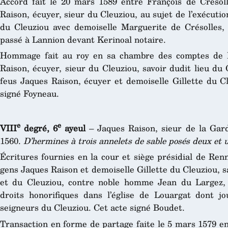
Accord fait le 20 mars 1589 entre François de Cresoll
Raison, écuyer, sieur du Cleuziou, au sujet de l’exécuti
du Cleuziou avec demoiselle Marguerite de Crésolles, f
passé à Lannion devant Kerinoal notaire.
Hommage fait au roy en sa chambre des comptes de 
Raison, écuyer, sieur du Cleuziou, savoir dudit lieu du
feus Jaques Raison, écuyer et demoiselle Gillette du C
signé Foyneau.
e
e
VIII
degré, 6
ayeul
– Jaques Raison, sieur de la Gard
1560.
D’hermines à trois annelets de sable posés deux et 
Écritures fournies en la cour et siège présidial de Re
gens Jaques Raison et demoiselle Gillette du Cleuziou, 
et du Cleuziou, contre noble homme Jean du Largez, 
droits honorifiques dans l’église de Louargat dont j
seigneurs du Cleuziou. Cet acte signé Boudet.
Transaction en forme de partage faite le 5 mars 1579 en