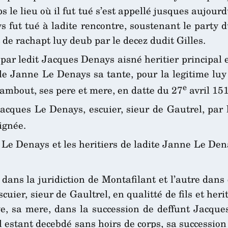
le lieu où il fut tué s’est appellé jusques aujourdu
s fut tué à ladite rencontre, soustenant le party 
t de rachapt luy deub par le decez dudit Gilles.
ar ledit Jacques Denays aisné heritier principal et
 Janne Le Denays sa tante, pour la legitime luy 
e
mbout, ses pere et mere, en datte du 27
avril 151
cques Le Denays, escuier, sieur de Gautrel, par 
ignée.
s Le Denays et les heritiers de ladite Janne Le Den
ans la juridiction de Montafilant et l’autre dans
ier, sieur de Gaultrel, en qualitté de fils et herit
, sa mere, dans la succession de deffunt Jacques
el estant decebdé sans hoirs de corps, sa successio