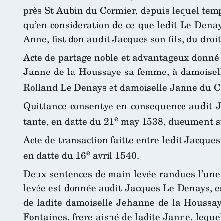
près St Aubin du Cormier, depuis lequel temps 
qu’en consideration de ce que ledit Le Denay
Anne, fist don audit Jacques son fils, du droi
Acte de partage noble et advantageux donné p
Janne de la Houssaye sa femme, à damoiselle
Rolland Le Denays et damoiselle Janne du Ca
Quittance consentye en consequence audit Ja
e
tante, en datte du 21
may 1538, dueument s
Acte de transaction faitte entre ledit Jacque
e
en datte du 16
avril 1540.
Deux sentences de main levée randues l’une d
levée est donnée audit Jacques Le Denays, escu
de ladite damoiselle Jehanne de la Houssaye
Fontaines, frere aisné de ladite Janne, lequ