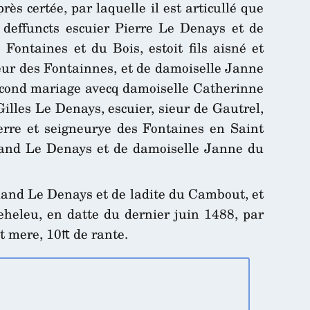
ès certée, par laquelle il est articullé que
e deffuncts escuier Pierre Le Denays et de
 Fontaines et du Bois, estoit fils aisné et
sieur des Fontainnes, et de damoiselle Janne
 second mariage avecq damoiselle Catherinne
Gilles Le Denays, escuier, sieur de Gautrel,
rre et seigneurye des Fontaines en Saint
Rolland Le Denays et de damoiselle Janne du
olland Le Denays et de ladite du Cambout, et
heleu, en datte du dernier juin 1488, par
et mere, 10₶ de rante.