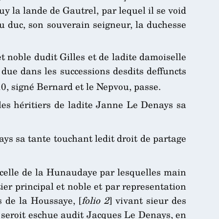
y la lande de Gautrel, par lequel il se void
du duc, son souverain seigneur, la duchesse
 noble dudit Gilles et de ladite damoiselle
due dans les successions desdits deffuncts
0, signé Bernard et le Nepvou, passe.
les héritiers de ladite Janne Le Denays sa
ays sa tante touchant ledit droit de partage
 celle de la Hunaudaye par lesquelles main
ier principal et noble et par representation
 de la Houssaye, [
folio 2
] vivant sieur des
n seroit eschue audit Jacques Le Denays, en