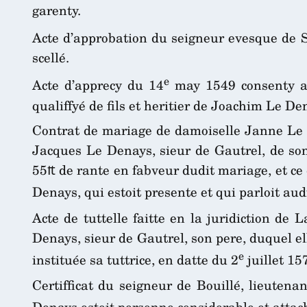
garenty.
Acte d’approbation du seigneur evesque de Sa
scellé.
e
Acte d’apprecy du 14
may 1549 consenty aud
qualiffyé de fils et heritier de Joachim Le D
Contrat de mariage de damoiselle Janne Le Den
Jacques Le Denays, sieur de Gautrel, de son 
55₶ de rante en fabveur dudit mariage, et c
Denays, qui estoit presente et qui parloit aud
Acte de tuttelle faitte en la juridiction d
Denays, sieur de Gautrel, son pere, duquel el
e
instituée sa tuttrice, en datte du 2
juillet 15
Certifficat du seigneur de Bouillé, lieuten
Denays estoit personne considerable et attac