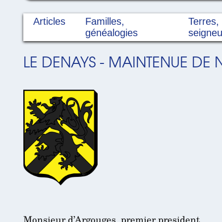
Articles
Familles,
Terres,
généalogies
seigneu
LE DENAYS - MAINTENUE DE N
Monsieur d’Argouges, premier president,