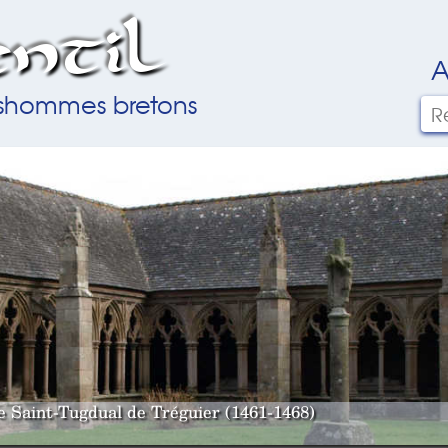
ntil
A
ilshommes bretons
le Saint-Tugdual de Tréguier (1461-1468)