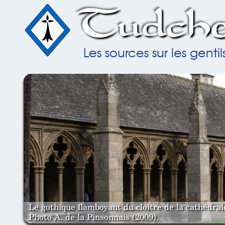
Tudche
Les sources sur les gent
Le gothique flamboyant du cloître de la cathédra
Photo A. de la Pinsonnais (2009).