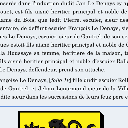
inserée dans l’induction dudit Jan Le Denays cy apr
uet, est fils aisné heritier principal et noble d
ame du Bois, que ledit Pierre, escuier, sieur des
nventaire, de deffunt escuier François Le Denays, 
ques Le Denays, escuier, sieur de Gautrel, de son
es estoit fils aisné heritier principal et noble de 
a Houssaye sa femme, heritiere de la maison, te
fils aisné heritier principal et noble d’escuier 
Le Denays, deffendeur, prend son attache.
ançoise Le Denays, [
folio 1v
] fille dudit escuier R
de Gautrel, et Jehan Lenormand sieur de la Ville
sadite sœur dans les successions de leurs feuz pere 