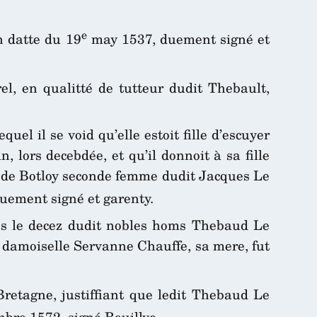
e
en datte du 19
may 1537, duement signé et
l, en qualitté de tutteur dudit Thebault,
el il se void qu’elle estoit fille d’escuyer
 lors decebdée, et qu’il donnoit à sa fille
e de Botloy seconde femme dudit Jacques Le
duement signé et garenty.
rès le decez dudit nobles homs Thebaud Le
le damoiselle Servanne Chauffe, sa mere, fut
retagne, justiffiant que ledit Thebaud Le
bre 1572, signé Bouillye.