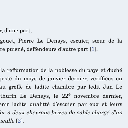
, d’une part,
gouet, Pierre Le Denays, escuier, sœur de la
e puisné, deffendeurs d’autre part
[
1
]
.
la refformation de la noblesse du pays et duché
esté du moys de janvier dernier, veriffiées en
 au greffe de ladite chambre par ledit Jan Le
e
athurin Le Denays, le 22
novembre dernier,
nir ladite qualitté d’escuier par eux et leurs
’or à deux chevrons brizés de sable chargé d’un
ueulle
[
2
]
.