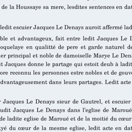
 de la Houssaye sa mere, lesdites sentences en da
 ledit escuier Jacques Le Denays auroit affermé lad
le et advantageux, fait entre ledit Jacques Le D
quelaye en qualitté de pere et garde naturel de
itier principal et noble de damoiselle Marye Le Den
dit Jacques donne le partage qui estoit deub à lad
encore reconnu les personnes estre nobles et de go
advantageusement dans leurs partages. Ledit acte
er Jacques Le Denays sieur de Gautrel, et escuier
dit Jacques Le Denays dans l’eglise de Maroué, 
de ladite eglise de Maroué et de la moitié du cœur
ityé du cœur de la mesme eglise, ledit acte en da