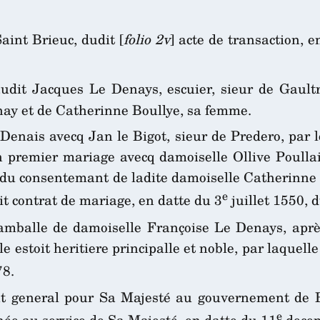
int Brieuc, dudit [
folio 2v
] acte de transaction, 
it Jacques Le Denays, escuier, sieur de Gaultre
enay et de Catherinne Boullye, sa femme.
ais avecq Jan le Bigot, sieur de Predero, par lequ
premier mariage avecq damoiselle Ollive Poullain,
e du consentemant de ladite damoiselle Catherinn
e
it contrat de mariage, en datte du 3
juillet 1550, 
e Lamballe de damoiselle Françoise Le Denays, ap
le estoit heritiere principalle et noble, par laquel
78.
ant general pour Sa Majesté au gouvernement de B
e
hée au service de Sa Majesté, en datte du 11
decem