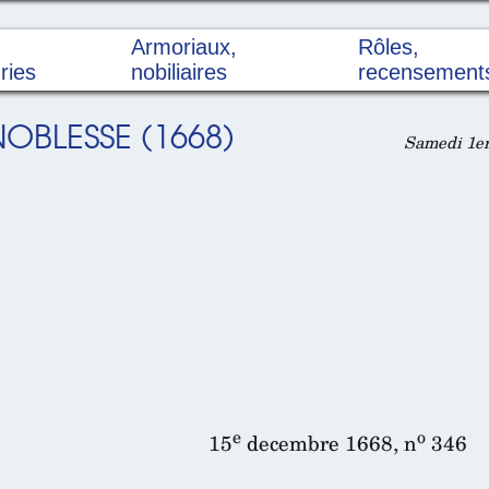
Armoriaux,
Rôles,
ries
nobiliaires
recensement
OBLESSE (1668)
Samedi 1er
e
o
15
decembre 1668, n
346