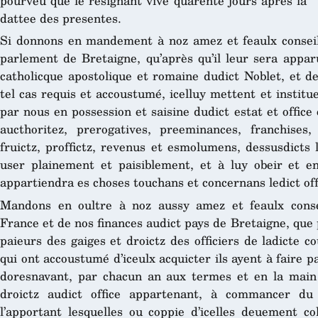
pourveu que le resignant vive quarente jours après la
dattee des presentes.
Si donnons en mandement à noz amez et feaulx conseil
parlement de Bretaigne, qu’après qu’il leur sera appar
catholicque apostolique et romaine dudict Noblet, et d
tel cas requis et accoustumé, icelluy mettent et institu
par nous en possession et saisine dudict estat et office
aucthoritez, prerogatives, preeminances, franchises, l
fruictz, proffictz, revenus et esmolumens, dessusdicts l
user plainement et paisiblement, et à luy obeir et en
appartiendra es choses touchans et concernans ledict off
Mandons en oultre à noz aussy amez et feaulx consei
France et de nos finances audict pays de Bretaigne, que 
paieurs des gaiges et droictz des officiers de ladicte co
qui ont accoustumé d’iceulx acquicter ils ayent à faire pa
doresnavant, par chacun an aux termes et en la main 
droictz audict office appartenant, à commancer du
l’apportant lesquelles ou coppie d’icelles deuement co