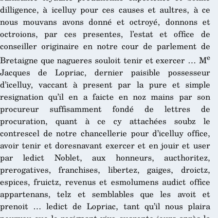
dilligence, à icelluy pour ces causes et aultres, à ce
nous mouvans avons donné et octroyé, donnons et
octroions, par ces presentes, l’estat et office de
conseiller originaire en notre cour de parlement de
e
Bretaigne que nagueres souloit tenir et exercer … M
Jacques de Lopriac, dernier paisible possesseur
d’icelluy, vaccant à present par la pure et simple
resignation qu’il en a faicte en noz mains par son
procureur suffisamment fondé de lettres de
procuration, quant à ce cy attachées soubz le
contrescel de notre chancellerie pour d’icelluy office,
avoir tenir et doresnavant exercer et en jouir et user
par ledict Noblet, aux honneurs, aucthoritez,
prerogatives, franchises, libertez, gaiges, droictz,
espices, fruictz, revenus et esmolumens audict office
appartenans, telz et semblables que les avoit et
prenoit … ledict de Lopriac, tant qu’il nous plaira