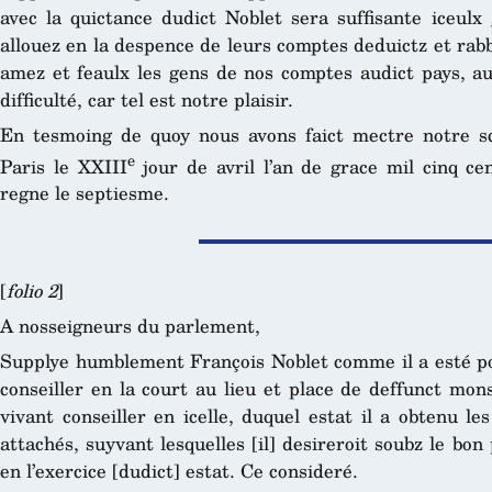
avec la quictance dudict Noblet sera suffisante iceulx 
allouez en la despence de leurs comptes deduictz et rabb
amez et feaulx les gens de nos comptes audict pays, au
difficulté, car tel est notre plaisir.
En tesmoing de quoy nous avons faict mectre notre sc
e
Paris le XXIII
jour de avril l’an de grace mil cinq ce
regne le septiesme.
[
folio 2
]
A nosseigneurs du parlement,
Supplye humblement François Noblet comme il a esté po
conseiller en la court au lieu et place de deffunct mon
vivant conseiller en icelle, duquel estat il a obtenu le
attachés, suyvant lesquelles [il] desireroit soubz le bon 
en l’exercice [dudict] estat. Ce consideré.