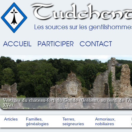
Tudchent
Les sources sur les gentilshomme
ACCUEIL
PARTICIPER
CONTACT
Vestiges du château-fort du Guildo (Créhen), au bord de l'
XVe).
Photo A. de la Pinsonnais (2008).
Articles
Familles,
Terres,
Armoriaux,
généalogies
seigneuries
nobiliaires