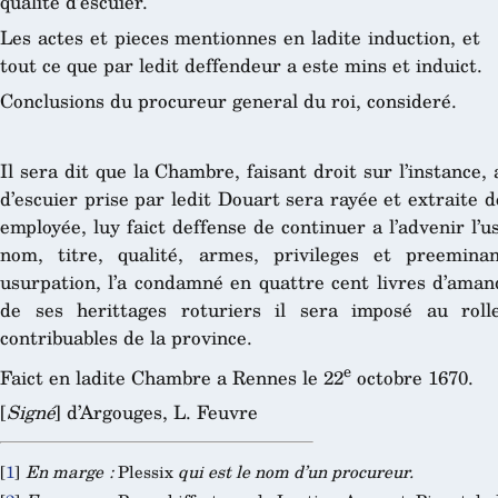
qualité d’escuier.
Les actes et pieces mentionnes en ladite induction, et
tout ce que par ledit deffendeur a este mins et induict.
Conclusions du procureur general du roi, consideré.
Il sera dit que la Chambre, faisant droit sur l’instance,
d’escuier prise par ledit Douart sera rayée et extraite d
employée, luy faict deffense de continuer a l’advenir l’u
nom, titre, qualité, armes, privileges et preemina
usurpation, l’a condamné en quattre cent livres d’aman
de ses herittages roturiers il sera imposé au rol
contribuables de la province.
e
Faict en ladite Chambre a Rennes le 22
octobre 1670.
[
Signé
] d’Argouges, L. Feuvre
[
1
]
En marge :
Plessix
qui est le nom d’un procureur.