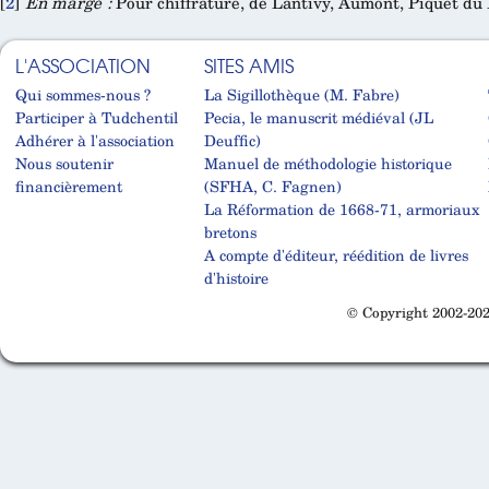
[
2
]
En marge :
Pour chiffrature, de Lantivy, Aumont, Piquet du 
L'ASSOCIATION
SITES AMIS
Qui sommes-nous ?
La Sigillothèque (M. Fabre)
Participer à Tudchentil
Pecia, le manuscrit médiéval (JL
Adhérer à l'association
Deuffic)
Nous soutenir
Manuel de méthodologie historique
financièrement
(SFHA, C. Fagnen)
La Réformation de 1668-71, armoriaux
bretons
A compte d'éditeur, réédition de livres
d'histoire
© Copyright 2002-202
Cabinet d'orthodonthie à Nantes
Cabinet d'orthodonthie à Nantes