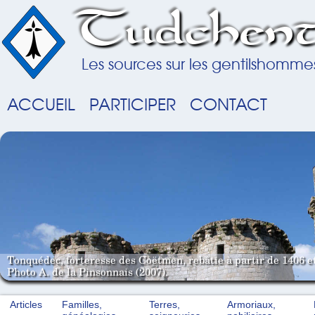
Tudchent
Les sources sur les gentilshomme
ACCUEIL
PARTICIPER
CONTACT
Tonquédec, forteresse des Coëtmen, rebâtie à partir de 1406 e
Photo A. de la Pinsonnais (2007).
Articles
Familles,
Terres,
Armoriaux,