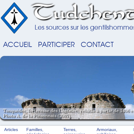
Tudchent
Les sources sur les gentilshomme
ACCUEIL
PARTICIPER
CONTACT
Tonquédec, forteresse des Coëtmen, rebâtie à partir de 1406 e
Photo A. de la Pinsonnais (2007).
Articles
Familles,
Terres,
Armoriaux,