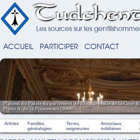
Tudchent
Les sources sur les gentilshomme
ACCUEIL
PARTICIPER
CONTACT
Plafond du Palais du parlement de Bretage, salle de la Cour d'
Photo A. de la Pinsonnais (2008).
Articles
Familles,
Terres,
Armoriaux,
généalogies
seigneuries
nobiliaires