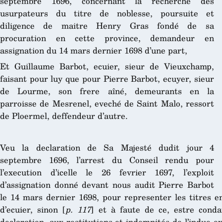
septembre 1696, concernant la recherche des
usurpateurs du titre de noblesse, poursuite et
diligence de maitre Henry Gras fondé de sa
procuration en cette province, demandeur en
assignation du 14 mars dernier 1698 d’une part,
Et Guillaume Barbot, ecuier, sieur de Vieuxchamp,
faisant pour luy que pour Pierre Barbot, ecuyer, sieur
de Lourme, son frere aîné, demeurants en la
parroisse de Mesrenel, eveché de Saint Malo, ressort
de Ploermel, deffendeur d’autre.
Veu la declaration de Sa Majesté dudit jour 4
septembre 1696, l’arrest du Conseil rendu pour
l’execution d’icelle le 26 fevrier 1697, l’exploit
d’assignation donné devant nous audit Pierre Barbot
le 14 mars dernier 1698, pour representer les titres en
d’ecuier, sinon [
p. 117
] et à faute de ce, estre cond
declaration, aux restitutions et indemnités de l’indue 