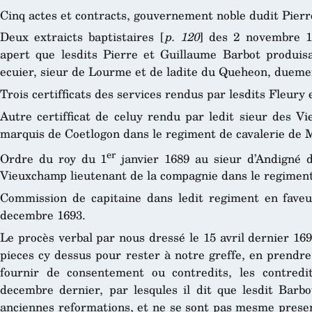
Cinq actes et contracts, gouvernement noble dudit Pierr
Deux extraicts baptistaires [
p. 120
] des 2 novembre 16
apert que lesdits Pierre et Guillaume Barbot produisan
ecuier, sieur de Lourme et de ladite du Queheon, duement
Trois certifficats des services rendus par lesdits Fleury 
Autre certifficat de celuy rendu par ledit sieur des V
marquis de Coetlogon dans le regiment de cavalerie de 
er
Ordre du roy du 1
janvier 1689 au sieur d’Andigné d
Vieuxchamp lieutenant de la compagnie dans le regiment 
Commission de capitaine dans ledit regiment en fave
decembre 1693.
Le procès verbal par nous dressé le 15 avril dernier 169
pieces cy dessus pour rester à notre greffe, en prendr
fournir de consentement ou contredits, les contredit
decembre dernier, par lesqules il dit que lesdit Bar
anciennes reformations, et ne se sont pas mesme present