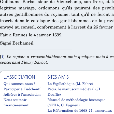
Guillaume Barbot sieur de Vieuxchamp, son frere, et l
legitime mariage, ordonnons qu’ils jouiront des privi
autres gentilhommes du royaume, tant qu’il ne feront a
inscrit dans le catalogue des gentilshommes de la prov
envoyé au conseil, conformement à l’arrest du 26 fevrier
Fait à Rennes le 4 janvier 1699.
Signé Bechameil.
[
1
]
Le copiste a vraisemblablement omis quelques mots à cet
concernant Fleury Barbot
.
L'ASSOCIATION
SITES AMIS
Qui sommes-nous ?
La Sigillothèque (M. Fabre)
Participer à Tudchentil
Pecia, le manuscrit médiéval (JL
Adhérer à l'association
Deuffic)
Nous soutenir
Manuel de méthodologie historique
financièrement
(SFHA, C. Fagnen)
La Réformation de 1668-71, armoriaux