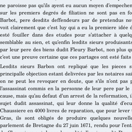
ne paroisse pas qu’ils ayent eu aucun moyen d’empecheme
sur les premiers degrés de filiation ne sont pas en fo
Barbot, pere desdits deffendeurs par de pretendus nota
voit clairement que c’est luy qui a eu la premiere idée d
esté fouiller dans des etudes pour s’attacher à quel
semblable au sien, et qu’enfin lesdits sieurs produisant
par leur pere des biens dudit Fleury Barbot, non plus que
c’est une preuve certaine que ces partages ont esté fait
Lesdits sieurs Barbon ont repliqué que les pieces s
principalle objection estant delivrées par les notaires s
on ne peut les revoquer en doute, que s’ils n’ont pas 
l’assassinat commis en la personne de leur pere par le 
cause, mais qu’au defaut d’un arrest de la reformation,
sujet dudit assassinat, qui leur donne la qualité d’ec
Chaussiere en 4000 livres de reparation, que pour lever t
Gras, ils sont obligés de produire quelques nouvel
parlement de Bretagne du 27 juin 1671, rendu pour l’ent