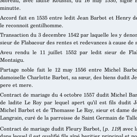
Moreau, avec ladite Roussin, du 16 may 1530, signé B
minutte.
Accord fait en 1535 entre ledit Jean Barbot et Henry de
le reconnoit gentilhomme.
Transaction du 3 decembre 1542 par laquelle les y deno
sieur de Flabacour des rentes et redevances à cause de s
Aveu rendu le 11 juillet 1552 par ledit sieur de Fla
Montaigu.
Partage noble fait le 12 may 1556 entre Michel Barbot
damoiselle Charlotte Barbot, sa sœur, des biens dudit Je
pere et mere.
Contract de mariage du 4 octobre 1557 dudit Michel Barb
de ladite Le Roy par lequel apert qu’il est fils dudit 
Michel Barbot et de Thomasse Le Roy, sieur et dame de 
Langrain, curé de la parroisse de Saint Germain de Tal
Contract de mariage dudit Fleury Barbot, [
p. 119
] avec 
dans lequel il est qualifié fils aîné heritier principal et 