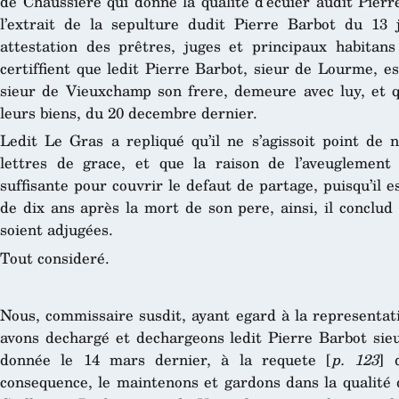
de Chaussiere qui donne la qualité d’ecuier audit Pierr
l’extrait de la sepulture dudit Pierre Barbot du 13 
attestation des prêtres, juges et principaux habitan
certiffient que ledit Pierre Barbot, sieur de Lourme, est
sieur de Vieuxchamp son frere, demeure avec luy, et qu
leurs biens, du 20 decembre dernier.
Ledit Le Gras a repliqué qu’il ne s’agissoit point de 
lettres de grace, et que la raison de l’aveuglemen
suffisante pour couvrir le defaut de partage, puisqu’il es
de dix ans après la mort de son pere, ainsi, il conclud 
soient adjugées.
Tout consideré.
Nous, commissaire susdit, ayant egard à la representatio
avons dechargé et dechargeons ledit Pierre Barbot sieu
donnée le 14 mars dernier, à la requete [
p. 123
] 
consequence, le maintenons et gardons dans la qualité d