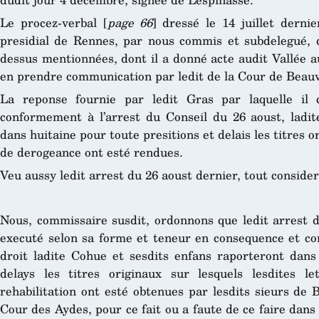
Le procez-verbal [
page 66
] dressé le 14 juillet derni
presidial de Rennes, par nous commis et subdelegué, d
dessus mentionnées, dont il a donné acte audit Vallée a
en prendre communication par ledit de la Cour de Beauv
La reponse fournie par ledit Gras par laquelle il 
conformement à l’arrest du Conseil du 26 aoust, ladi
dans huitaine pour toute presitions et delais les titres o
de derogeance ont esté rendues.
Veu aussy ledit arrest du 26 aoust dernier, tout consider
Nous, commissaire susdit, ordonnons que ledit arrest d
executé selon sa forme et teneur en consequence et con
droit ladite Cohue et sesdits enfans raporteront dans
delays les titres originaux sur lesquels lesdites l
rehabilitation ont esté obtenues par lesdits sieurs de 
Cour des Aydes, pour ce fait ou a faute de ce faire dan