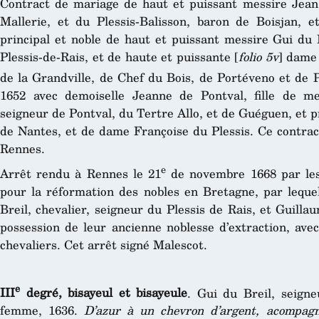
Contract de mariage de haut et puissant messire Jean d
Mallerie, et du Plessis-Balisson, baron de Boisjan, et 
principal et noble de haut et puissant messire Gui du B
Plessis-de-Rais, et de haute et puissante [
folio 5v
] dame
de la Grandville, de Chef du Bois, de Portéveno et de P
1652 avec demoiselle Jeanne de Pontval, fille de me
seigneur de Pontval, du Tertre Allo, et de Guéguen, et 
de Nantes, et de dame Françoise du Plessis. Ce contrac
Rennes.
e
Arrêt rendu à Rennes le 21
de novembre 1668 par les
pour la réformation des nobles en Bretagne, par leque
Breil, chevalier, seigneur du Plessis de Rais, et Guillau
possession de leur ancienne noblesse d’extraction, avec
chevaliers. Cet arrêt signé Malescot.
e
III
degré, bisayeul et bisayeule
. Gui du Breil, seign
femme, 1636.
D’azur à un chevron d’argent, acompagné