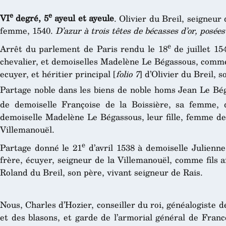
e
e
VI
degré, 5
ayeul et ayeule
. Olivier du Breil, seigneu
femme, 1540.
D’azur à trois têtes de bécasses d’or, posée
e
Arrêt du parlement de Paris rendu le 18
de juillet 15
chevalier, et demoiselles Madelène Le Bégassous, comme t
ecuyer, et héritier principal [
folio 7
] d’Olivier du Breil, s
Partage noble dans les biens de noble homs Jean Le Bég
de demoiselle Françoise de la Boissière, sa femme, 
demoiselle Madelène Le Bégassous, leur fille, femme de 
Villemanouël.
e
Partage donné le 21
d’avril 1538 à demoiselle Julienne
frère, écuyer, seigneur de la Villemanouël, comme fils ai
Roland du Breil, son père, vivant seigneur de Rais.
Nous, Charles d’Hozier, conseiller du roi, généalogiste 
et des blasons, et garde de l’armorial général de France