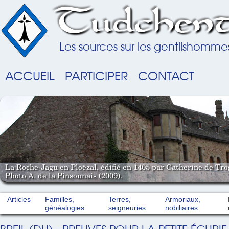
Tudchent
Les sources sur les gentilshomme
ACCUEIL
PARTICIPER
CONTACT
La Roche-Jagu en Ploëzal, édifié en 1405 par Catherine de Tro
Photo A. de la Pinsonnais (2009).
Articles
Familles,
Terres,
Armoriaux,
généalogies
seigneuries
nobiliaires