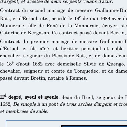
d’argent, et acostée de deux serpents volans d’azur
.
Contract du second mariage de messire Guillaume-Din
e
Rais, et d’Estuel, etc., acordé le 19
de mai 1689 avec de
Monneraie, fille de René de la Monneraie, écuyer, si
Caterine de Kergoson. Ce contract passé devant Bertin,
Contract du premier mariage de messire Guillaume-Di
d’Estuel, et fils aîné, et héritier principal et nobl
chevalier, seigneur du Plessis de Rais, et de dame Jea
e
le 18
d’aout 1682 avec demoiselle Silvie de Quengo,
chevalier, seigneur et comte de Tonquedec, et de dam
passé devant Bretin, notaire à Rennes.
d
II
degré, ayeul et ayeule
. Jean du Breil, seigneur de 
1652,
De sinople à un pont de trois arches d’argent et tr
et membrées de sable
.