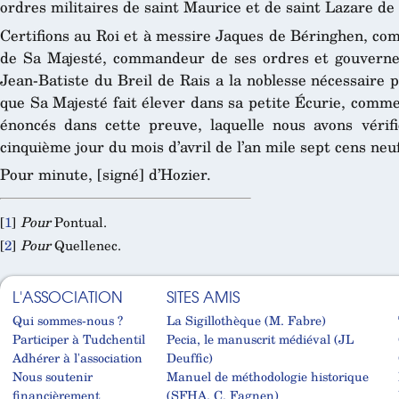
ordres militaires de saint Maurice et de saint Lazare de
Certifions au Roi et à messire Jaques de Béringhen, co
de Sa Majesté, commandeur de ses ordres et gouverneu
Jean-Batiste du Breil de Rais a la noblesse nécessaire
que Sa Majesté fait élever dans sa petite Écurie, comme i
énoncés dans cette preuve, laquelle nous avons vérif
cinquième jour du mois d’avril de l’an mile sept cens neu
Pour minute, [signé] d’Hozier.
[
1
]
Pour
Pontual.
[
2
]
Pour
Quellenec.
L'ASSOCIATION
SITES AMIS
Qui sommes-nous ?
La Sigillothèque (M. Fabre)
Participer à Tudchentil
Pecia, le manuscrit médiéval (JL
Adhérer à l'association
Deuffic)
Nous soutenir
Manuel de méthodologie historique
financièrement
(SFHA, C. Fagnen)