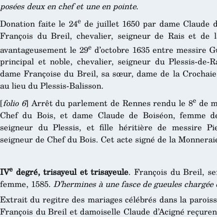
posées deux en chef et une en pointe
.
e
Donation faite le 24
de juillet 1650 par dame Claude 
François du Breil, chevalier, seigneur de Rais et de l
e
avantageusement le 29
d’octobre 1635 entre messire Gui 
principal et noble, chevalier, seigneur du Plessis-de-
dame Françoise du Breil, sa sœur, dame de la Crochaie.
au lieu du Plessis-Balisson.
e
[
folio 6
] Arrêt du parlement de Rennes rendu le 8
de ma
Chef du Bois, et dame Claude de Boiséon, femme de 
seigneur du Plessis, et fille héritière de messire Pi
seigneur de Chef du Bois. Cet acte signé de la Monnerai
e
IV
degré, trisayeul et trisayeule
. François du Breil, s
femme, 1585.
D’hermines à une fasce de gueules chargée de
Extrait du regitre des mariages célébrés dans la parois
François du Breil et damoiselle Claude d’Acigné reçuren