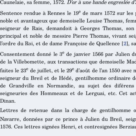
Caunelaie, sa femme, 1572.
D’or à une bande engreslée d
e
Sentence rendue à Rennes le 19
de mars 1572 sur les 
noble et avantageux que demoiselle Louise Thomas, fem
seigneur de Rais, demandoit à Georges Thomas, son f
principal et noble de messire Pierre Thomas, vivant sei
l’ordre du Roi, et de dame Françoise de Quellence
[
2
]
, s
e
Consentement donné le 3
de janvier 1566 par Julien du
de la Villebomette, aux transactions que demoiselle Ma
e
e
faites le 23
de juillet, et le 29
d’août de l’an 1550 avec m
seigneur du Breil et de Hédé, gentilhomme ordinaire d
de Grandville en Normandie, au sujet des diférens 
seigneuries des Hommeaux et de Lerguai, etc. Cet act
Dinan.
Lettres de retenue dans la charge de gentilhomme o
Navarre, données par ce prince à Julien du Breil, seig
1576. Ces lettres signées Henri, et contresignées Berzia