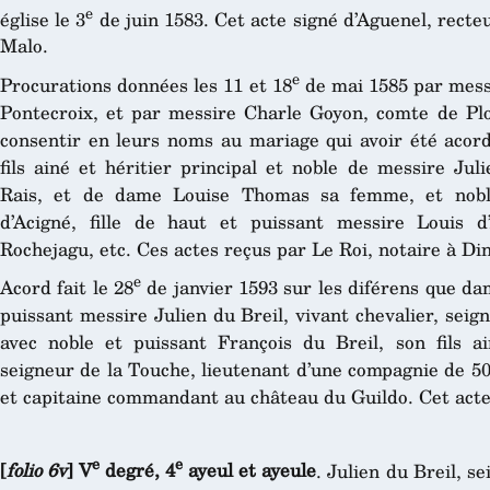
e
église le 3
de juin 1583. Cet acte signé d’Aguenel, recteu
Malo.
e
Procurations données les 11 et 18
de mai 1585 par mess
Pontecroix, et par messire Charle Goyon, comte de Pl
consentir en leurs noms au mariage qui avoir été acord
fils ainé et héritier principal et noble de messire Jul
Rais, et de dame Louise Thomas sa femme, et noble
d’Acigné, fille de haut et puissant messire Louis d’
Rochejagu, etc. Ces actes reçus par Le Roi, notaire à Di
e
Acord fait le 28
de janvier 1593 sur les diférens que d
puissant messire Julien du Breil, vivant chevalier, seig
avec noble et puissant François du Breil, son fils ain
seigneur de la Touche, lieutenant d’une compagnie de 
et capitaine commandant au château du Guildo. Cet acte 
e
e
[
folio 6v
] V
degré, 4
ayeul et ayeule
. Julien du Breil, s