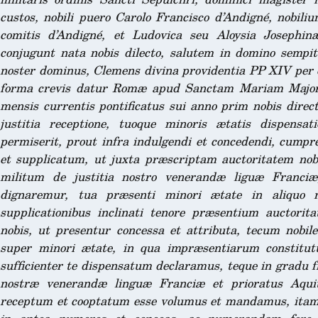
custos, nobili puero Carolo Francisco d’Andigné, nobili
comitis d’Andigné, et Ludovica seu Aloysia Josephin
conjugunt nata nobis dilecto, salutem in domino semp
noster dominus, Clemens divina providentia PP XIV per q
forma crevis datur Romæ apud Sanctam Mariam Majore
mensis currentis pontificatus sui anno prim nobis direc
justitia receptione, tuoque minoris ætatis dispensat
permiserit, prout infra indulgendi et concedendi, cumpr
et supplicatum, ut juxta præscriptam auctoritatem nobi
militum de justitia nostro venerandæ liguæ Franciæ
dignaremur, tua præsenti minori ætate in aliquo 
supplicationibus inclinati tenore præsentium auctorita
nobis, ut presentur concessa et attributa, tecum nobil
super minori ætate, in qua impræsentiarum constitutu
sufficienter te dispensatum declaramus, teque in gradu 
nostræ venerandæ linguæ Franciæ et prioratus Aqui
receptum et cooptatum esse volumus et mandamus, itam