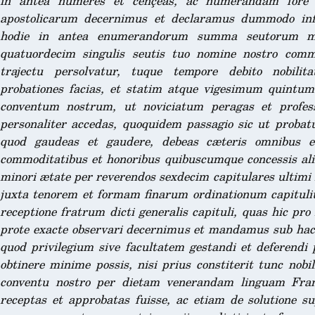
in antea numeres et cençeas, ac numerandam fore v
apostolicarum decernimus et declaramus dummodo i
hodie in antea enumerandorum summa seutorum mi
quatuordecim singulis seutis tuo nomine nostro comm
trajectu persolvatur, tuque tempore debito nobilit
probationes facias, et statim atque vigesimum quintu
conventum nostrum, ut noviciatum peragas et profes
personaliter accedas, quoquidem passagio sic ut proba
quod gaudeas et gaudere, debeas cæteris omnibus et s
commoditatibus et honoribus quibuscumque concessis alii
minori ætate per reverendos sexdecim capitulares ultimi n
juxta tenorem et formam finarum ordinationum capituliu
receptione fratrum dicti generalis capituli, quas hic pro
prote exacte observari decernimus et mandamus sub hac 
quod privilegium sive facultatem gestandi et deferend
obtinere minime possis, nisi prius constiterit tunc nobil
conventu nostro per dietam venerandam linguam Fran
receptas et approbatas fuisse, ac etiam de solutione su