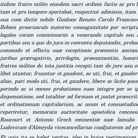
itidem fratre milite eiusdem sacri ordinis factis ac pro b
tum et pro tempore spectabat, respectiut admissis, itam 
sua cum dictis nobile Guidone Renato Carolo Francisco 
Robien proavunculo materno consaguinitate per scriptur
legales coram commissariis a venerando capitulo seu a
partibus seu a quo de jura in conventu deputandis, probat
commodo et effectu suæ receptionis præsentis anciani
juribus prærogativis, privilegiis, præeminentiis, honori
fratres milites de tota justitia recepti tam de jure usu
libet utuntur, fruuntur et gaudent, ac uti, frui, et gaude
alias, pari modo uti, frui, et gaudere, libere ac licite po
perinde ac si omnes probationes suas integre per se ip
dispensatione, sed totaliter ad formam et juxtet præscr
et ordinationum capitularium, ac usum et consuetudin
reperiretur, memorata auctoritate apostolica concess
Raucourt et Antonio Grech eminentiæ suæ lamulis s
Ludovicum d’Almeyda vicecancellarius coadjutorem ad præ
Et quia ita se habet veritas, ideo in hujus testimonium 