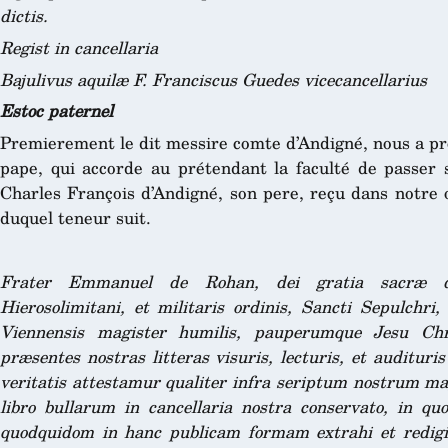
dictis.
Regist in cancellaria
Bajulivus aquilæ F. Franciscus Guedes vicecancellarius
Estoc paternel
Premierement le dit messire comte d’Andigné, nous a pro
pape, qui accorde au prétendant la faculté de passer
Charles François d’Andigné, son pere, reçu dans notre o
duquel teneur suit.
Frater Emmanuel de Rohan, dei gratia sacræ do
Hierosolimitani, et militaris ordinis, Sancti Sepulchri,
Viennensis magister humilis, pauperumque Jesu Chri
præsentes nostras litteras visuris, lecturis, et auditur
veritatis attestamur qualiter infra seriptum nostrum ma
libro bullarum in cancellaria nostra conservato, in quo
quodquidom in hanc publicam formam extrahi et redigi 