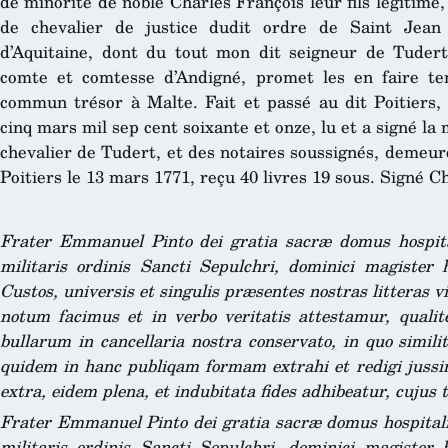
de minorité de noble Charles François leur fils legitime
de chevalier de justice dudit ordre de Saint Jean
d’Aquitaine, dont du tout mon dit seigneur de Tudert
comte et comtesse d’Andigné, promet les en faire ten
commun trésor à Malte. Fait et passé au dit Poitiers, a
cinq mars mil sep cent soixante et onze, lu et a signé la
chevalier de Tudert, et des notaires soussignés, demeuré
Poitiers le 13 mars 1771, reçu 40 livres 19 sous. Signé 
Frater Emmanuel Pinto dei gratia sacræ domus hospital
militaris ordinis Sancti Sepulchri, dominici magister
Custos, universis et singulis præsentes nostras litteras vi
notum facimus et in verbo veritatis attestamur, qualite
bullarum in cancellaria nostra conservato, in quo similit
quidem in hanc publiqam formam extrahi et redigi jussi
extra, eidem plena, et indubitata fides adhibeatur, cujus t
Frater Emmanuel Pinto dei gratia sacræ domus hospitalis
militaris ordinis Sancti Sepulchri, dominici magister