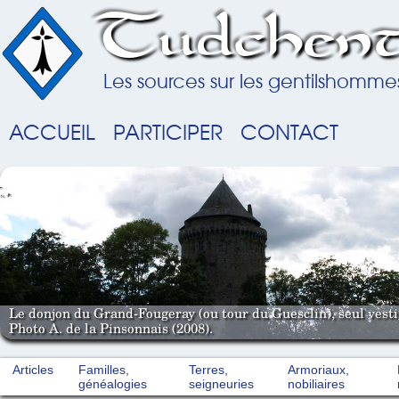
Tudchent
Les sources sur les gentilshomme
ACCUEIL
PARTICIPER
CONTACT
Le donjon du Grand-Fougeray (ou tour du Guesclin), seul vestig
Photo A. de la Pinsonnais (2008).
Articles
Familles,
Terres,
Armoriaux,
généalogies
seigneuries
nobiliaires