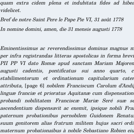
quam extra cidem plena et indubitata fides ad hibeat
videlicet.
Bref de notre Saint Pere le Pape Pie VI, 31 août 1778
In nomine domini, amen, die 31 mensis augusti 1778
Eminentissimus ac reverendissimus dominus magnus magi
per infra registrandas litteras apostolicas in forma brev
PII PP VI dato Romæ apud sanctam Mariam Majorem s
augusti cadentis, pontificatus sui anno quarto,
stabilimentorum et ordinationum capitularium cat
attributa,
[page 6]
nobilem Franciscum Carolum d’Andig
linguæ franciæ et prioratus Aquitanæ cum dispensation
probandi nobilitatem Franciscæ Mariæ Seré suæ s
ascendentium dispensavit ac exemit, ipsique nobili Fra
paternum probationibus pernobilem Guidonem Renatu
suum genitorem alias fratrum militem hujus sacri ordin
maternum probationaibus à nobile Sebastiano Robien eiu