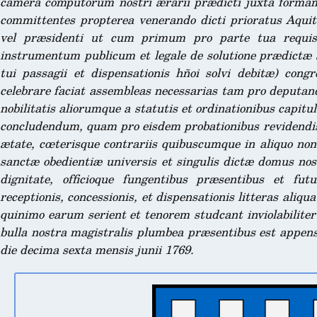
camera computorum nostri ærarii prædicti juxta formam 
committentes propterea venerando dicti prioratus Aquita
vel præsidenti ut cum primum pro parte tua requisitu
instrumentum publicum et legale de solutione prædictæ
tui passagii et dispensationis hñoi solvi debitæ) congr
celebrare faciat assembleas necessarias tam pro deputan
nobilitatis aliorumque a statutis et ordinationibus capit
concludendum, quam pro eisdem probationibus revidendis
ætate, cœterisque contrariis quibuscumque in aliquo non
sanctæ obedientiæ universis et singulis dictæ domus nos
dignitate, officioque fungentibus præsentibus et fut
receptionis, concessionis, et dispensationis litteras aliq
quinimo earum serient et tenorem studcant inviolabiliter
bulla nostra magistralis plumbea præsentibus est appens
die decima sexta mensis junii 1769.