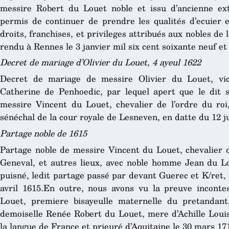
messire Robert du Louet noble et issu d’ancienne ext
permis de continuer de prendre les qualités d’ecuier e
droits, franchises, et privileges attribués aux nobles de 
rendu à Rennes le 3 janvier mil six cent soixante neuf e
Decret de mariage d’Olivier du Louet, 4 ayeul 1622
Decret de mariage de messire Olivier du Louet, vic
Catherine de Penhoedic, par lequel apert que le dit si
messire Vincent du Louet, chevalier de l’ordre du roi
sénéchal de la cour royale de Lesneven, en datte du 12 ju
Partage noble de 1615
Partage noble de messire Vincent du Louet, chevalier d
Geneval, et autres lieux, avec noble homme Jean du Lo
puisné, ledit partage passé par devant Guerec et K/ret, 
avril 1615.En outre, nous avons vu la preuve incont
Louet, premiere bisayeulle maternelle du pretandan
demoiselle Renée Robert du Louet, mere d’Achille Louis
la langue de France et prieuré d’Aquitaine le 30 mars 17