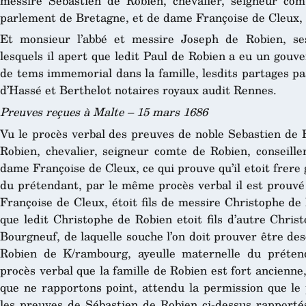
messire Sébastien de Robien, chevalier, seigneur com
parlement de Bretagne, et de dame Françoise de Cleux, 
Et monsieur l’abbé et messire Joseph de Robien, ses
lesquels il apert que ledit Paul de Robien a eu un gouv
de tems immemorial dans la famille, lesdits partages p
d’Hassé et Berthelot notaires royaux audit Rennes.
Preuves reçues à Malte – 15 mars 1686
Vu le procès verbal des preuves de noble Sebastien de R
Robien, chevalier, seigneur comte de Robien, conseill
dame Françoise de Cleux, ce qui prouve qu’il etoit frere
du prétendant, par le même procès verbal il est prouvé
Françoise de Cleux, étoit fils de messire Christophe de
que ledit Christophe de Robien etoit fils d’autre Chri
Bourgneuf, de laquelle souche l’on doit prouver être de
Robien de K/rambourg, ayeulle maternelle du préten
procès verbal que la famille de Robien est fort ancienn
que ne rapportons point, attendu la permission que le
les preuves de Sébastien de Robien ci-dessus rapportés