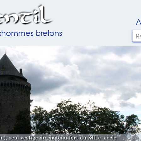
ntil
A
ilshommes bretons
, seul vestige du château-fort du XIIIe siècle.