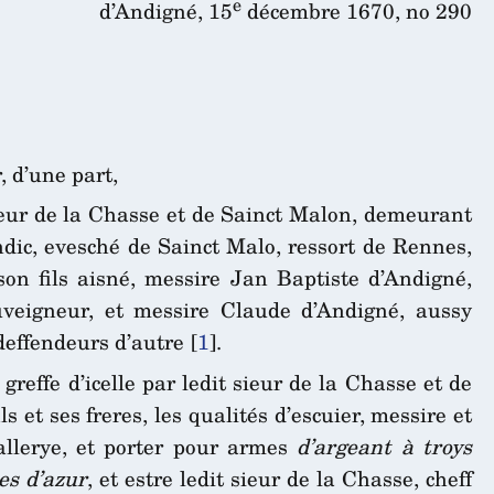
e
d’Andigné, 15
décembre 1670, no 290
 d’une part,
ieur de la Chasse et de Sainct Malon, demeurant
ndic, evesché de Sainct Malo, ressort de Rennes,
on fils aisné, messire Jan Baptiste d’Andigné,
juveigneur, et messire Claude d’Andigné, aussy
 deffendeurs d’autre
[
1
]
.
greffe d’icelle par ledit sieur de la Chasse et de
s et ses freres, les qualités d’escuier, messire et
allerye, et porter pour armes
d’argeant à troys
es d’azur
, et estre ledit sieur de la Chasse, cheff