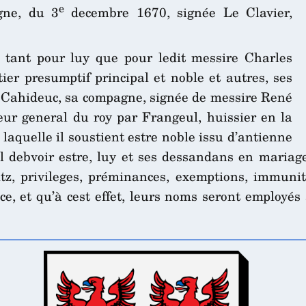
e
gne, du 3
decembre 1670, signée Le Clavier,
t tant pour luy que pour ledit messire Charles
ier presumptif principal et noble et autres, ses
Cahideuc, sa compagne, signée de messire René
eur general du roy par Frangeul, huissier en la
laquelle il soustient estre noble issu d’antienne
el debvoir estre, luy et ses dessandans en mariag
oitz, privileges, préminances, exemptions, immun
ce, et qu’à cest effet, leurs noms seront employés