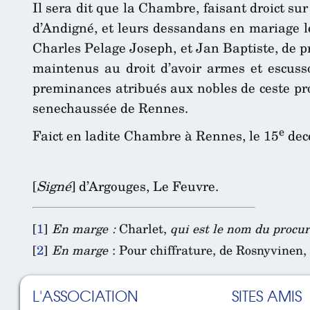
Il sera dit que la Chambre, faisant droict su
d’Andigné, et leurs dessandans en mariage le
Charles Pelage Joseph, et Jan Baptiste, de pre
maintenus au droit d’avoir armes et escusson
preminances atribués aux nobles de ceste pro
senechaussée de Rennes.
e
Faict en ladite Chambre à Rennes, le 15
dec
[
Signé
] d’Argouges, Le Feuvre.
[
1
]
En marge :
Charlet,
qui est le nom du procu
[
2
]
En marge
: Pour chiffrature, de Rosnyvinen,
L'ASSOCIATION
SITES AMIS