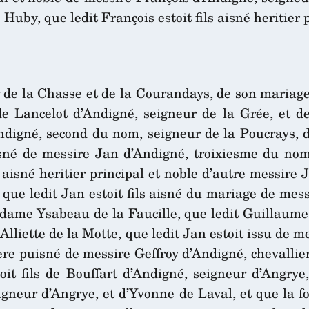
uby, que ledit François estoit fils aisné heritier 
 de la Chasse et de la Courandays, de son maria
le de Lancelot d’Andigné, seigneur de la Grée, et
Andigné, second du nom, seigneur de la Poucrays,
uisné de messire Jan d’Andigné, troixiesme du no
s aisné heritier principal et noble d’autre messir
 que ledit Jan estoit fils aisné du mariage de me
e dame Ysabeau de la Faucille, que ledit Guillaume 
liette de la Motte, que ledit Jan estoit issu de m
frere puisné de messire Geffroy d’Andigné, chevallie
oit fils de Bouffart d’Andigné, seigneur d’Angry
igneur d’Angrye, et d’Yvonne de Laval, et que la f