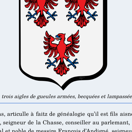
 trois aigles de gueules armées, becquées et lampassée
s, articulle à faitz de généalogie qu’il est fils ais
 seigneur de la Chasse, conseiller au parlemant,
cipal et noble de messire François d’Andigné, seign