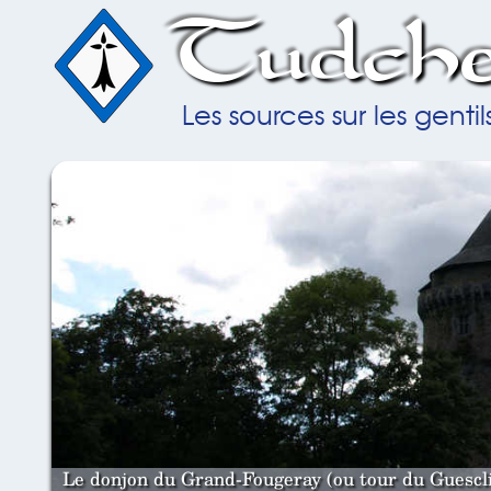
Tudche
Les sources sur les gent
Le donjon du Grand-Fougeray (ou tour du Guesclin)